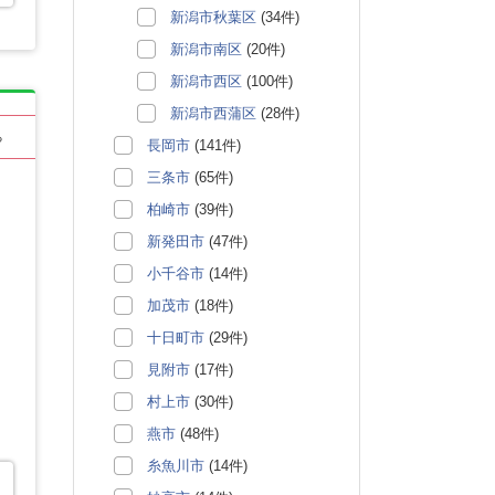
新潟市秋葉区
(34件)
新潟市南区
(20件)
新潟市西区
(100件)
新潟市西蒲区
(28件)
る
長岡市
(141件)
三条市
(65件)
柏崎市
(39件)
新発田市
(47件)
小千谷市
(14件)
加茂市
(18件)
十日町市
(29件)
見附市
(17件)
村上市
(30件)
燕市
(48件)
糸魚川市
(14件)