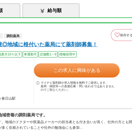
順
給与順
保存す
調剤薬局
境◎地域に根付いた薬局にて薬剤師募集！
残業月10ｈ以下
車通勤可
店舗数1～9
積極採用中
この求人に興味がある
マイナビ薬剤師が求人情報を無料でご提供します。
薬局・病院等への直接応募・問い合わせではありません
のでご安心ください。
 春日山駅
地域密着の調剤薬局です。
す。地域のドクターや医薬品メーカーの担当者とも付き合いが長く、社外の方とも
が多く在籍されていることや社外の勉強会にも参加…