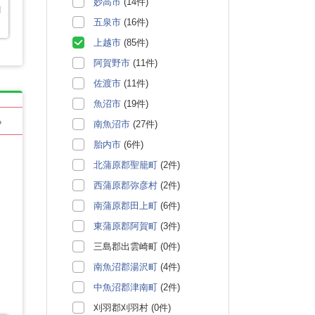
妙高市
(14件)
関
五泉市
(16件)
上越市
(85件)
阿賀野市
(11件)
佐渡市
(11件)
魚沼市
(19件)
る
南魚沼市
(27件)
胎内市
(6件)
北蒲原郡聖籠町
(2件)
西蒲原郡弥彦村
(2件)
南蒲原郡田上町
(6件)
東蒲原郡阿賀町
(3件)
三島郡出雲崎町 (0件)
南魚沼郡湯沢町
(4件)
中魚沼郡津南町
(2件)
刈羽郡刈羽村 (0件)