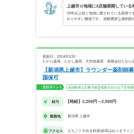
上越市☆地域に3店舗展開している
20年以上続く地域に愛されている薬局で
わりやすい職場です。 経験豊富な薬剤師
更新日：2024/01/30
たから薬局、たかし薬局、大学前薬局 有限会社たから
【新潟県上越市】ラウンダー薬剤師募
国保可
注目ポイント
未経験者も応募可能
残業月10ｈ以下
車通
【時給】2,200円～2,500円
給与
新潟県 上越市
勤務地
えちごトキめき鉄道(妙高はねうまライン)
アクセス