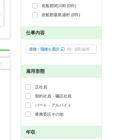
岩船郡関川村 (0件)
関
岩船郡粟島浦村 (0件)
仕事内容
業種・職種を選択
例）調剤薬局
る
雇用形態
正社員
契約社員・嘱託社員
パート・アルバイト
業務委託その他
年収