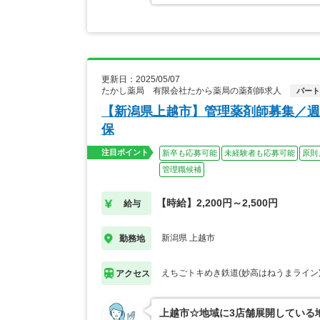
更新日：2025/05/07
たかし薬局 有限会社たから薬局の薬剤師求人
パート
【新潟県上越市】管理薬剤師募集／週
保
注目ポイント
新卒も応募可能
未経験者も応募可能
原則
管理職候補
【時給】2,200円～2,500円
給与
新潟県 上越市
勤務地
えちごトキめき鉄道(妙高はねうまライン)
アクセス
上越市☆地域に3店舗展開している