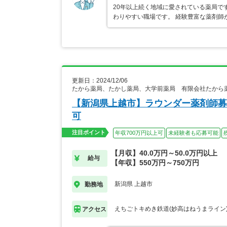
20年以上続く地域に愛されている薬局で
わりやすい職場です。 経験豊富な薬剤師
更新日：2024/12/06
たから薬局、たかし薬局、大学前薬局 有限会社たから
【新潟県上越市】ラウンダー薬剤師募
可
注目ポイント
年収700万円以上可
未経験者も応募可能
【月収】40.0万円～50.0万円以上
給与
【年収】550万円～750万円
新潟県 上越市
勤務地
えちごトキめき鉄道(妙高はねうまライン)
アクセス