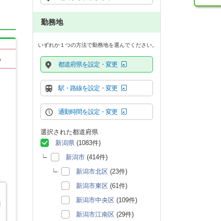
勤務地
いずれか１つの方法で勤務地を選んでください。
る
都道府県を設定・変更
駅・路線を設定・変更
通勤時間を設定・変更
選択された都道府県
新潟県
(1083件)
新潟市
(414件)
新潟市北区
(23件)
新潟市東区
(61件)
新潟市中央区
(109件)
関
新潟市江南区
(29件)