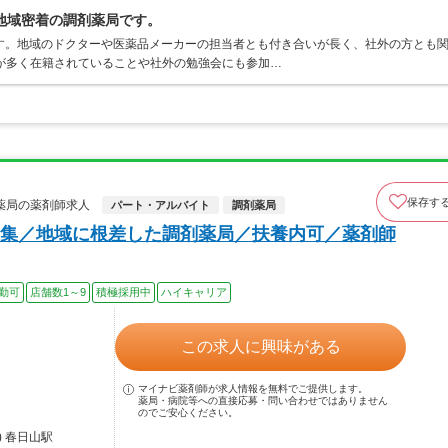
地域密着の調剤薬局です。
す。地域のドクターや医薬品メーカーの担当者とも付き合いが長く、社外の方とも
が多く在籍されていることや社外の勉強会にも参加…
保存す
薬局の薬剤師求人
パート・アルバイト
調剤薬局
集／地域に根差した調剤薬局／扶養内可／薬剤師
勤可
店舗数1～9
積極採用中
ハイキャリア
この求人に興味がある
マイナビ薬剤師が求人情報を無料でご提供します。
薬局・病院等への直接応募・問い合わせではありません
のでご安心ください。
 春日山駅