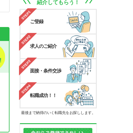
紹介してもらう！
STEP1
ご登録
STEP2
求人のご紹介
STEP3
面接・条件交渉
STEP4
転職成功！！
最後まで納得のいく転職先をお探しします。