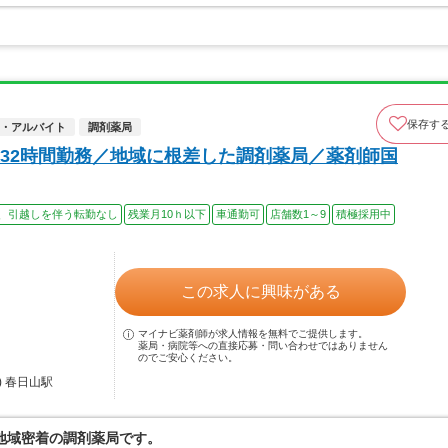
保存す
・アルバイト
調剤薬局
32時間勤務／地域に根差した調剤薬局／薬剤師国
、引越しを伴う転勤なし
残業月10ｈ以下
車通勤可
店舗数1～9
積極採用中
この求人に興味がある
マイナビ薬剤師が求人情報を無料でご提供します。
薬局・病院等への直接応募・問い合わせではありません
のでご安心ください。
 春日山駅
地域密着の調剤薬局です。