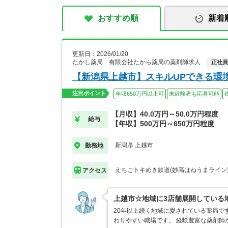
おすすめ順
新着
更新日：2026/01/20
たかし薬局 有限会社たから薬局の薬剤師求人
正社員
【新潟県上越市】スキルUPできる環
注目ポイント
年収650万円以上可
未経験者も応募可能
【月収】40.0万円～50.0万円程度
給与
【年収】500万円～650万円程度
新潟県 上越市
勤務地
えちごトキめき鉄道(妙高はねうまライン)
アクセス
上越市☆地域に3店舗展開している
20年以上続く地域に愛されている薬局で
わりやすい職場です。 経験豊富な薬剤師