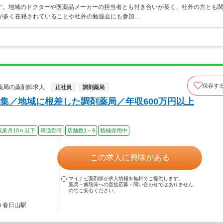
す。地域のドクターや医薬品メーカーの担当者とも付き合いが長く、社外の方とも
が多く在籍されていることや社外の勉強会にも参加…
保存す
薬局の薬剤師求人
正社員
調剤薬局
集／地域に根差した調剤薬局／年収600万円以上
残業月10ｈ以下
車通勤可
店舗数1～9
積極採用中
この求人に興味がある
マイナビ薬剤師が求人情報を無料でご提供します。
薬局・病院等への直接応募・問い合わせではありません
のでご安心ください。
 春日山駅