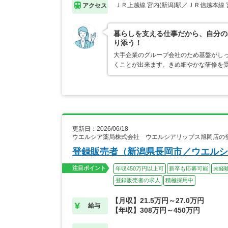
ＪＲ上越線 宮内(新潟)駅／ＪＲ信越本線 
アクセス
暮らしを支える仕事だから、自分の
り添う！
大手企業のグループ会社のため基盤がし
くことが出来ます。きめ細やかな研修を
更新日：2026/06/18
ウエルシア薬局株式会社 ウエルシアリップス旭岡店の
登録販売者（新潟県長岡市／ウエルシ
注目ポイント
年収450万円以上可
新卒も応募可能
未経
登録販売者の求人
積極採用中
【月収】21.5万円～27.0万円
給与
【年収】308万円～450万円