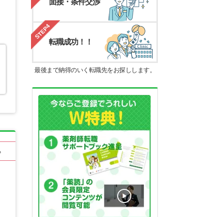
面接・条件交渉
STEP4
転職成功！！
最後まで納得のいく転職先をお探しします。
る