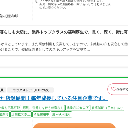
マイナビ薬剤師が求人情報を無料でご提供します。
薬局・病院等への直接応募・問い合わせではありません
のでご安心ください。
宮内(新潟)駅
暮らしも大切に。業界トップクラスの福利厚生で、長く、深く、街に寄
っかりとしています。また研修制度も充実していますので、未経験の方も安心して働
受けることで、登録販売者としてのスキルアップを実現で…
保存す
社員
ドラッグストア（OTCのみ）
た店舗展開！毎年成長している注目企業です。
験者も応募可能
原則、引越しを伴う転勤なし
残業月10ｈ以下
住宅補助（手当）あり
通勤可
店舗数30以上
積極採用中
夏～秋入職可