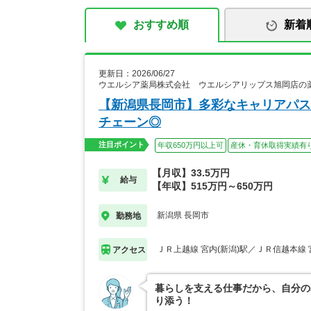
おすすめ順
新着
更新日：2026/06/27
ウエルシア薬局株式会社 ウエルシアリップス旭岡店の
【新潟県長岡市】多彩なキャリアパス
チェーン◎
注目ポイント
年収650万円以上可
産休・育休取得実績有
【月収】33.5万円
給与
【年収】515万円～650万円
新潟県 長岡市
勤務地
ＪＲ上越線 宮内(新潟)駅／ＪＲ信越本線 
アクセス
暮らしを支える仕事だから、自分の
り添う！