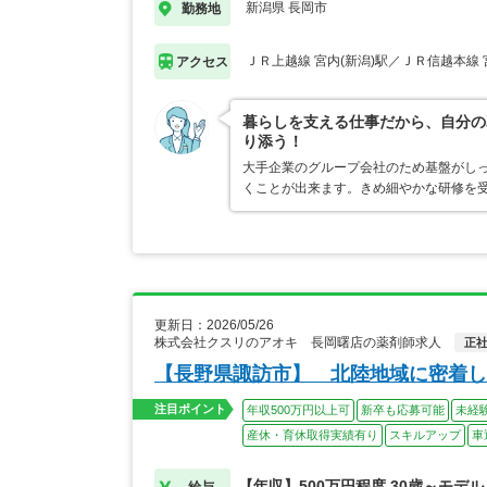
新潟県 長岡市
勤務地
ＪＲ上越線 宮内(新潟)駅／ＪＲ信越本線 
アクセス
暮らしを支える仕事だから、自分の
り添う！
大手企業のグループ会社のため基盤がし
くことが出来ます。きめ細やかな研修を
更新日：2026/05/26
株式会社クスリのアオキ 長岡曙店の薬剤師求人
正
【長野県諏訪市】 北陸地域に密着し
注目ポイント
年収500万円以上可
新卒も応募可能
未経
産休・育休取得実績有り
スキルアップ
車
【年収】500万円程度 30歳～モデル
給与