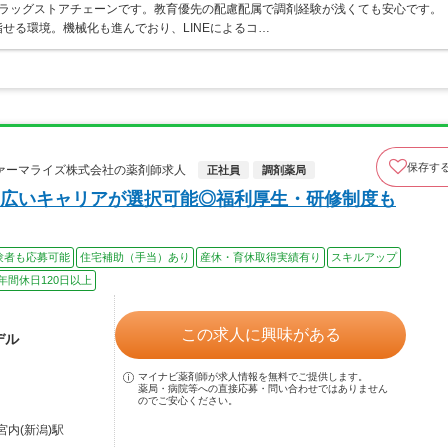
うドラッグストアチェーンです。教育優先の配慮配属で調剤経験が浅くても安心です。
せる環境。機械化も進んでおり、LINEによるコ…
保存す
ァーマライズ株式会社の薬剤師求人
正社員
調剤薬局
広いキャリアが選択可能◎福利厚生・研修制度も
験者も応募可能
住宅補助（手当）あり
産休・育休取得実績有り
スキルアップ
年間休日120日以上
この求人に興味がある
デル
マイナビ薬剤師が求人情報を無料でご提供します。
薬局・病院等への直接応募・問い合わせではありません
のでご安心ください。
宮内(新潟)駅