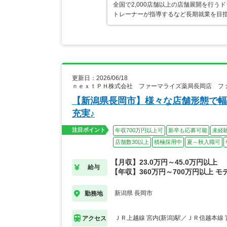
全国で2,000店舗以上の店舗展開を行
トレーナーが指導するなど長期就業を目指
更新日：2026/06/18
ｎｅｘｔＰＨ株式会社 ファーマライズ薬局長岡店 フ
【新潟県長岡市】様々な店舗形態で幅
充実♪
注目ポイント
年収700万円以上可
新卒も応募可能
未経
店舗数30以上
積極採用中
夏～秋入職可
【月収】23.0万円～45.0万円以上
給与
【年収】360万円～700万円以上 モ
新潟県 長岡市
勤務地
ＪＲ上越線 宮内(新潟)駅／ＪＲ信越本線 
アクセス