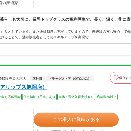
宮内(新潟)駅
暮らしも大切に。業界トップクラスの福利厚生で、長く、深く、街に寄
っかりとしています。また研修制度も充実していますので、未経験の方も安心して働
受けることで、登録販売者としてのスキルアップを実現で…
保存す
登録販売者の求人
正社員
ドラッグストア（OTCのみ）
アリップス旭岡店）
験者も応募可能
住宅補助（手当）あり
産休・育休取得実績有り
店舗数30以上
この求人に興味がある