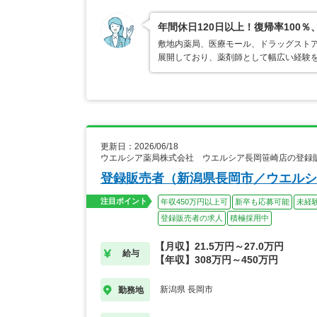
年間休日120日以上！復帰率10
敷地内薬局、医療モール、ドラッグストア
展開しており、薬剤師として幅広い経験
更新日：2026/06/18
ウエルシア薬局株式会社 ウエルシア長岡笹崎店の登録
登録販売者（新潟県長岡市／ウエルシ
注目ポイント
年収450万円以上可
新卒も応募可能
未経
登録販売者の求人
積極採用中
【月収】21.5万円～27.0万円
給与
【年収】308万円～450万円
新潟県 長岡市
勤務地