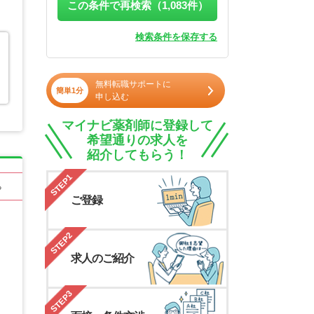
この条件で再検索（
1,083
件）
検索条件を保存する
無料転職サポートに
簡単1分
申し込む
マイナビ薬剤師に登録して
希望通りの求人を
紹介してもらう！
STEP1
る
ご登録
STEP2
求人のご紹介
STEP3