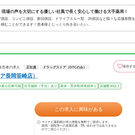
0％、現場の声を大切にする優しい社風で長く安心して働ける大手薬局！
併設、コンビニ併設、新旧併設、ドライブスルー型、JA併設など様々な店舗形態
を積むことができます！患者様とじっくり向き合いたい…
保存す
販売者の求人
正社員
ドラッグストア（OTCのみ）
ア長岡笹崎店）
験者も応募可能
住宅補助（手当）あり
産休・育休取得実績有り
店舗数30以上
この求人に興味がある
マイナビ薬剤師が求人情報を無料でご提供します。
薬局・病院等への直接応募・問い合わせではありません
のでご安心ください。