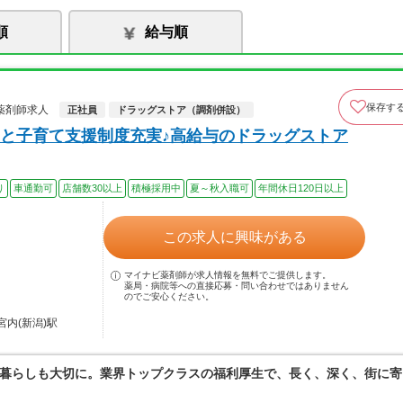
順
給与順
保存す
薬剤師求人
正社員
ドラッグストア（調剤併設）
と子育て支援制度充実♪高給与のドラッグストア
り
車通勤可
店舗数30以上
積極採用中
夏～秋入職可
年間休日120日以上
この求人に興味がある
マイナビ薬剤師が求人情報を無料でご提供します。
薬局・病院等への直接応募・問い合わせではありません
のでご安心ください。
宮内(新潟)駅
暮らしも大切に。業界トップクラスの福利厚生で、長く、深く、街に寄