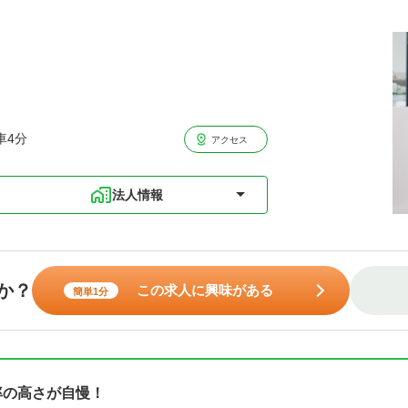
車4分
アクセス
法人情報
か？
この求人に興味がある
簡単1分
着率の高さが自慢！