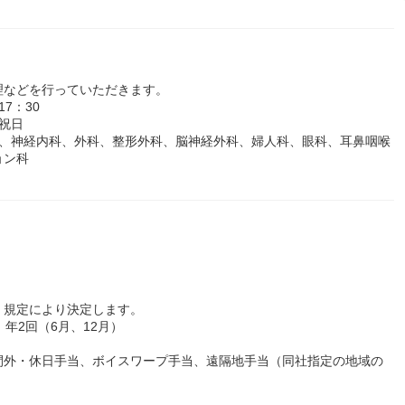
理などを行っていただきます。
7：30
祝日
科、神経内科、外科、整形外科、脳神経外科、婦人科、眼科、耳鼻咽喉
ョン科
、規定により決定します。
年2回（6月、12月）
間外・休日手当、ボイスワープ手当、遠隔地手当（同社指定の地域の