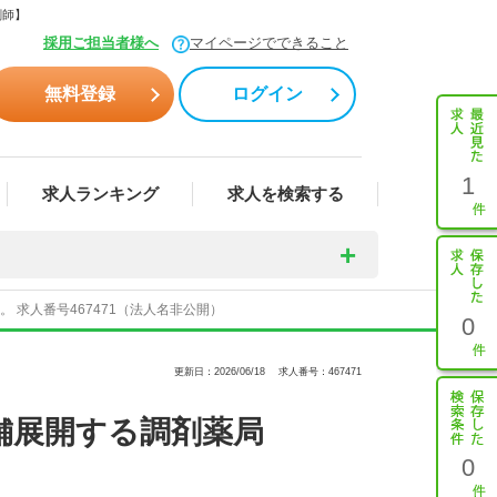
剤師】
採用ご担当者様へ
マイページでできること
無料登録
ログイン
1
求人ランキング
求人を検索する
求人番号467471（法人名非公開）
0
更新日：2026/06/18
求人番号：467471
舗展開する調剤薬局
0