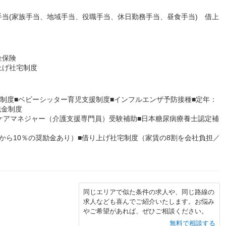
当(家族手当、地域手当、役職手当、休日勤務手当、昼食手当) 借上
金保険
上げ社宅制度
暇制度■ベビーシッター育児支援制度■インフルエンザ予防接種■定年：
職金制度
ケアマネジャー（介護支援専門員）受験補助■日本糖尿病療養士認定補
ブ
から10％の奨励金あり）■借り上げ社宅制度（家賃の8割を会社負担／
同じエリアで似た条件の求人や、同じ路線の
求人なども喜んでご紹介いたします。お悩み
やご希望があれば、ぜひご相談ください。
無料で相談する