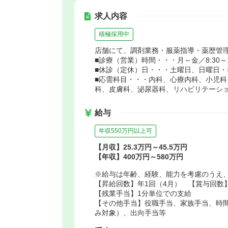
求人内容
積極採用中
店舗にて、調剤業務・服薬指導・薬歴管
■診療（営業）時間・・・月～金／8:30～1
■休診（定休）日・・・土曜日、日曜日・
■応需科目・・・内科、心療内科、小児
科、皮膚科、泌尿器科、リハビリテーシ
給与
年収550万円以上可
【月収】25.3万円～45.5万円
【年収】400万円～580万円
※給与は年齢、経験、能力を考慮のうえ
【昇給回数】年1回（4月） 【賞与回数】
【残業手当】1分単位での支給
【その他手当】役職手当、家族手当、時
み対象）、出向手当等