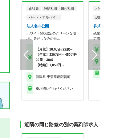
正社員
契約社員・嘱託社員
パート・アルバイト
パート・アルバイト
調剤薬局
法人名非公開
株式会社共栄堂 かりん薬
ホワイト500認定のクリーンな環
残業平均10.5時間！復帰率10
境。身だしなみの自…
定着率の高さ…
【月収】18.0万円22歳～
【時給】2,000円～
【年収】330万円～450万円
22歳～30歳
新潟県 東蒲原郡阿賀町
【時給】1,050円～
ＪＲ磐越西線 津川駅
新潟県 東蒲原郡阿賀町
※お問い合わせください
近隣の同じ路線の別の薬剤師求人