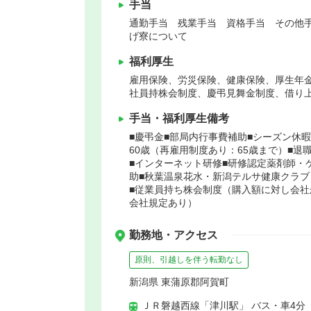
手当
通勤手当 残業手当 資格手当 その他手
げ寮について
福利厚生
雇用保険、労災保険、健康保険、厚生年
社員持株会制度、慶弔見舞金制度、借り
手当・福利厚生備考
■慶弔金■部局内行事費補助■シーズン休
60歳（再雇用制度あり：65歳まで）■退
■インターネット研修■研修認定薬剤師・
助■秋葉温泉花水・新潟テルサ健康クラ
■従業員持ち株会制度（購入額に対し会社
会社規定あり）
勤務地・アクセス
原則、引越しを伴う転勤なし
新潟県 東蒲原郡阿賀町
ＪＲ磐越西線「津川駅」 バス・車4分