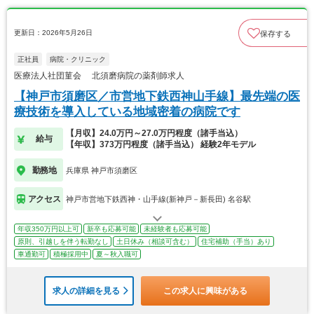
更新日：2026年5月26日
保存する
正社員
病院・クリニック
医療法人社団菫会 北須磨病院の薬剤師求人
【神戸市須磨区／市営地下鉄西神山手線】最先端の医
療技術を導入している地域密着の病院です
【月収】24.0万円～27.0万円程度（諸手当込）
給与
【年収】373万円程度（諸手当込） 経験2年モデル
勤務地
兵庫県 神戸市須磨区
アクセス
神戸市営地下鉄西神・山手線(新神戸－新長田) 名谷駅
年収350万円以上可
新卒も応募可能
未経験者も応募可能
原則、引越しを伴う転勤なし
土日休み（相談可含む）
住宅補助（手当）あり
車通勤可
積極採用中
夏～秋入職可
求人の詳細を見る
この求人に興味がある