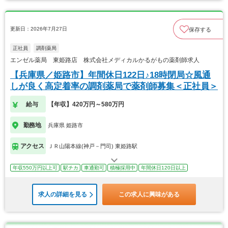
更新日：2026年7月27日
保存する
正社員
調剤薬局
エンゼル薬局 東姫路店 株式会社メディカルかるがもの薬剤師求人
【兵庫県／姫路市】年間休日122日♪18時閉局☆風通
しが良く高定着率の調剤薬局で薬剤師募集＜正社員＞
給与
【年収】420万円～580万円
勤務地
兵庫県 姫路市
アクセス
ＪＲ山陽本線(神戸－門司) 東姫路駅
年収550万円以上可
駅チカ
車通勤可
積極採用中
年間休日120日以上
求人の詳細を見る
この求人に興味がある