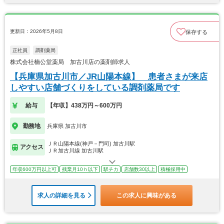
更新日：2026年5月8日
保存する
正社員
調剤薬局
株式会社楠公堂薬局 加古川店の薬剤師求人
【兵庫県加古川市／JR山陽本線】 患者さまが来店
しやすい店舗づくりをしている調剤薬局です
給与
【年収】438万円～600万円
勤務地
兵庫県 加古川市
ＪＲ山陽本線(神戸－門司) 加古川駅
アクセス
ＪＲ加古川線 加古川駅
年収600万円以上可
残業月10ｈ以下
駅チカ
店舗数30以上
積極採用中
求人の詳細を見る
この求人に興味がある