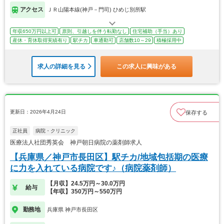
アクセス
ＪＲ山陽本線(神戸－門司) ひめじ別所駅
年収650万円以上可
原則、引越しを伴う転勤なし
住宅補助（手当）あり
産休・育休取得実績有り
駅チカ
車通勤可
店舗数10～29
積極採用中
求人の詳細を見る
この求人に興味がある
更新日：2026年4月24日
保存する
正社員
病院・クリニック
医療法人社団秀英会 神戸朝日病院の薬剤師求人
【兵庫県／神戸市長田区】駅チカ/地域包括期の医療
に力を入れている病院です♪（病院薬剤師）
【月収】24.5万円～30.0万円
給与
【年収】350万円～550万円
勤務地
兵庫県 神戸市長田区