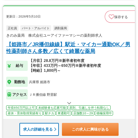
更新日：2026年5月10日
保存する
正社員
パート・アルバイト
調剤薬局
きのみ薬局 株式会社ユーアイファーマシーの薬剤師求人
【姫路市／JR播但線線】駅近・マイカー通勤OK／男
性薬剤師さん多数／広くて綺麗な薬局
【月収】28.8万円※新卒者初年度
給与
【年収】433万円～650万円※新卒者初年度
【時給】1,800円～
勤務地
兵庫県 姫路市
アクセス
ＪＲ播但線 野里駅
年収650万円以上可
未経験者も応募可能
原則、引越しを伴う転勤なし
産休・育休取得実績有り
駅チカ
車通勤可
店舗数10～29
積極採用中
求人の詳細を見る
この求人に興味がある