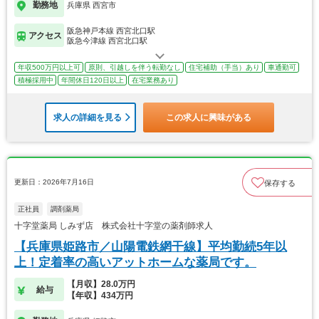
勤務地
兵庫県 西宮市
阪急神戸本線 西宮北口駅
アクセス
阪急今津線 西宮北口駅
年収500万円以上可
原則、引越しを伴う転勤なし
住宅補助（手当）あり
車通勤可
積極採用中
年間休日120日以上
在宅業務あり
求人の詳細を見る
この求人に興味がある
更新日：2026年7月16日
保存する
正社員
調剤薬局
十字堂薬局 しみず店 株式会社十字堂の薬剤師求人
【兵庫県姫路市／山陽電鉄網干線】平均勤続5年以
上！定着率の高いアットホームな薬局です。
【月収】28.0万円
給与
【年収】434万円