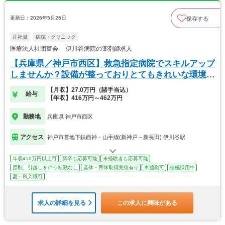
更新日：2026年5月26日
保存する
正社員
病院・クリニック
医療法人社団菫会 伊川谷病院の薬剤師求人
【兵庫県／神戸市西区】救急指定病院でスキルアップ
しませんか？設備が整っておりとてもきれいな環境で
す。
【月収】27.0万円（諸手当込）
給与
【年収】416万円～462万円
勤務地
兵庫県 神戸市西区
アクセス
神戸市営地下鉄西神・山手線(新神戸－新長田) 伊川谷駅
年収450万円以上可
新卒も応募可能
未経験者も応募可能
原則、引越しを伴う転勤なし
産休・育休取得実績有り
車通勤可
積極採用中
夏～秋入職可
求人の詳細を見る
この求人に興味がある