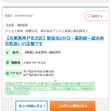
更新日：2026年6月18日
保存する
正社員
調剤薬局
アイセイ薬局 鈴蘭台店 株式会社アイセイ薬局の薬剤師求人
【兵庫県神戸市北区】駅徒歩2分◎～薬剤師～総合科
目取扱いの店舗です
給与
【年収】418万円～806万円
勤務地
兵庫県 神戸市北区
神戸電鉄有馬線 鈴蘭台駅
アクセス
神戸電鉄粟生線 鈴蘭台駅
年収800万円以上可
新卒も応募可能
未経験者も応募可能
残業月10ｈ以下
産休・育休取得実績有り
スキルアップ
駅チカ
店舗数30以上
積極採用中
年間休日120日以上
求人の詳細を見る
この求人に興味がある