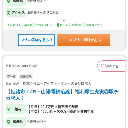
勤務地
兵庫県 明石市
アクセス
山陽電鉄本線 西二見駅
未経験者も応募可能
残業月10ｈ以下
駅チカ
車通勤可
積極採用中
求人の詳細を見る
この求人に興味がある
更新日：2026年4月24日
保存する
正社員
調剤薬局
別所薬局 株式会社ユーアイファーマシーの薬剤師求人
【姫路市／JR・山陽電鉄沿線】福利厚生充実◎駅チ
カ求人！
【月収】28.3万円※新卒者初年度
給与
【年収】433万円～650万円※新卒者初年度
勤務地
兵庫県 姫路市