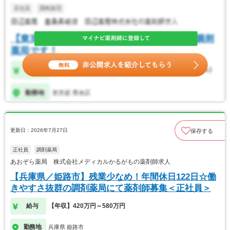
更新日：2026年7月27日
保存する
正社員
調剤薬局
あおぞら薬局 株式会社メディカルかるがもの薬剤師求人
【兵庫県／姫路市】残業少なめ！年間休日122日☆働
きやすさ抜群の調剤薬局にて薬剤師募集＜正社員＞
給与
【年収】420万円～580万円
勤務地
兵庫県 姫路市