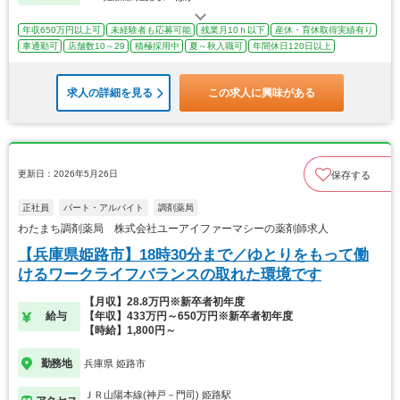
年収650万円以上可
未経験者も応募可能
残業月10ｈ以下
産休・育休取得実績有り
車通勤可
店舗数10～29
積極採用中
夏～秋入職可
年間休日120日以上
求人の詳細を見る
この求人に興味がある
更新日：2026年5月26日
保存する
正社員
パート・アルバイト
調剤薬局
わたまち調剤薬局 株式会社ユーアイファーマシーの薬剤師求人
【兵庫県姫路市】18時30分まで／ゆとりをもって働
けるワークライフバランスの取れた環境です
【月収】28.8万円※新卒者初年度
給与
【年収】433万円～650万円※新卒者初年度
【時給】1,800円～
勤務地
兵庫県 姫路市
ＪＲ山陽本線(神戸－門司) 姫路駅