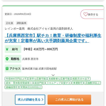
更新日：2026年6月18日
保存する
正社員
調剤薬局
レインボー薬局 株式会社アイセイ薬局の薬剤師求人
【兵庫県西宮市】駅チカ！教育・研修制度や福利厚生
が充実！定着率が高い大手調剤薬局企業です。
給与
【年収】418万円～806万円
勤務地
兵庫県 西宮市
アクセス
阪神武庫川線 武庫川団地前駅
年収800万円以上可
新卒も応募可能
未経験者も応募可能
残業月10ｈ以下
産休・育休取得実績有り
総合門前
スキルアップ
駅チカ
車通勤可
店舗数30以上
積極採用中
年間休日120日以上
求人の詳細を見る
この求人に興味がある