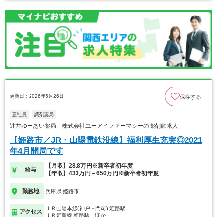
更新日：2026年5月26日
保存する
正社員
調剤薬局
辻井ゆーあい薬局 株式会社ユーアイファーマシーの薬剤師求人
【姫路市／JR・山陽電鉄沿線】福利厚生充実◎2021
年4月開局です
【月収】28.8万円※新卒者初年度
給与
【年収】433万円～650万円※新卒者初年度
勤務地
兵庫県 姫路市
ＪＲ山陽本線(神戸－門司) 姫路駅
アクセス
ＪＲ姫新線 姫路駅…ほか