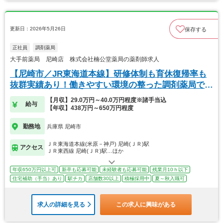
更新日：2026年5月26日
保存する
正社員
調剤薬局
大手前薬局 尼崎店 株式会社楠公堂薬局の薬剤師求人
【尼崎市／JR東海道本線】研修体制も育休復帰率も
抜群実績あり！働きやすい環境の整った調剤薬局で
す。
【月収】29.0万円～40.0万円程度※諸手当込
給与
【年収】438万円～650万円程度
勤務地
兵庫県 尼崎市
ＪＲ東海道本線(米原－神戸) 尼崎(ＪＲ)駅
アクセス
ＪＲ東西線 尼崎(ＪＲ)駅…ほか
年収650万円以上可
新卒も応募可能
未経験者も応募可能
残業月10ｈ以下
住宅補助（手当）あり
駅チカ
店舗数30以上
積極採用中
夏～秋入職可
求人の詳細を見る
この求人に興味がある