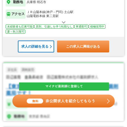
勤務地
兵庫県 明石市
ＪＲ山陽本線(神戸－門司) 土山駅
アクセス
山陽電鉄本線 東二見駅
未経験者も応募可能
原則、引越しを伴う転勤なし
車通勤可
積極採用中
夏～秋入職可
求人の詳細を見る
この求人に興味がある