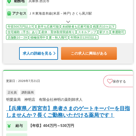
勤務地
兵庫県 西宮市
アクセス
ＪＲ東海道本線(米原－神戸) さくら夙川駅
年収500万円以上可
新卒も応募可能
未経験者も応募可能
残業月10ｈ以下
住宅補助（手当）あり
産休・育休取得実績有り
スキルアップ
駅チカ
車通勤可
店舗数10～29
積極採用中
夏～秋入職可
年間休日120日以上
求人の詳細を見る
この求人に興味がある
更新日：2026年7月21日
保存する
正社員
調剤薬局
明愛薬局 神明店 有限会社神明の薬剤師求人
【兵庫県／西宮市】患者さまのゲートキーパーを目指
しませんか？長くご勤務いただける薬局です！
給与
【年収】404万円～530万円