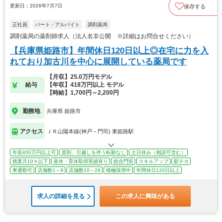
更新日：2026年7月7日
保存する
正社員
パート・アルバイト
調剤薬局
調剤薬局の薬剤師求人（法人名非公開 ※詳細はお問合せください）
【兵庫県姫路市】年間休日120日以上◎在宅に力を入
れており加古川を中心に展開している薬局です
【月収】25.0万円モデル
給与
【年収】418万円以上 モデル
【時給】1,700円～2,200円
勤務地
兵庫県 姫路市
アクセス
ＪＲ山陽本線(神戸－門司) 東姫路駅
年収400万円以上可
原則、引越しを伴う転勤なし
土日休み（相談可含む）
残業月10ｈ以下
産休・育休取得実績有り
総合門前
スキルアップ
駅チカ
車通勤可
店舗数1～9
店舗数10～29
積極採用中
年間休日120日以上
求人の詳細を見る
この求人に興味がある