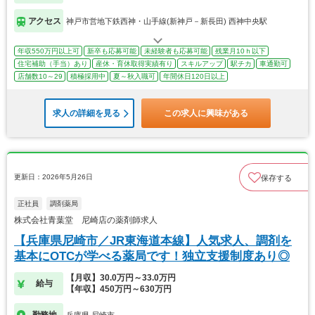
アクセス
神戸市営地下鉄西神・山手線(新神戸－新長田) 西神中央駅
年収550万円以上可
新卒も応募可能
未経験者も応募可能
残業月10ｈ以下
住宅補助（手当）あり
産休・育休取得実績有り
スキルアップ
駅チカ
車通勤可
店舗数10～29
積極採用中
夏～秋入職可
年間休日120日以上
求人の詳細を見る
この求人に興味がある
更新日：2026年5月26日
保存する
正社員
調剤薬局
株式会社青葉堂 尼崎店の薬剤師求人
【兵庫県尼崎市／JR東海道本線】人気求人、調剤を
基本にOTCが学べる薬局です！独立支援制度あり◎
【月収】30.0万円～33.0万円
給与
【年収】450万円～630万円
勤務地
兵庫県 尼崎市