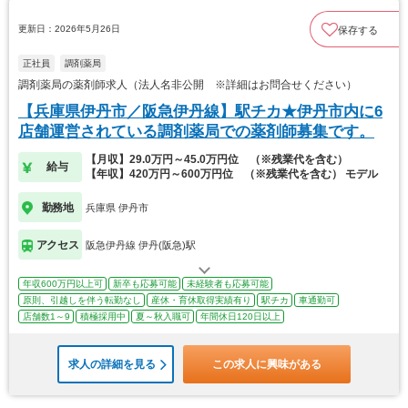
更新日：2026年5月26日
保存する
正社員
調剤薬局
調剤薬局の薬剤師求人（法人名非公開 ※詳細はお問合せください）
【兵庫県伊丹市／阪急伊丹線】駅チカ★伊丹市内に6
店舗運営されている調剤薬局での薬剤師募集です。
【月収】29.0万円～45.0万円位 （※残業代を含む）
給与
【年収】420万円～600万円位 （※残業代を含む） モデル
勤務地
兵庫県 伊丹市
アクセス
阪急伊丹線 伊丹(阪急)駅
年収600万円以上可
新卒も応募可能
未経験者も応募可能
原則、引越しを伴う転勤なし
産休・育休取得実績有り
駅チカ
車通勤可
店舗数1～9
積極採用中
夏～秋入職可
年間休日120日以上
求人の詳細を見る
この求人に興味がある