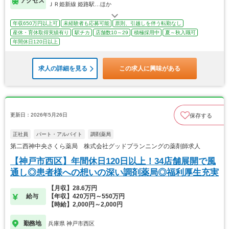
アクセス
ＪＲ姫新線 姫路駅…ほか
年収650万円以上可
未経験者も応募可能
原則、引越しを伴う転勤なし
産休・育休取得実績有り
駅チカ
店舗数10～29
積極採用中
夏～秋入職可
年間休日120日以上
求人の詳細を見る
この求人に興味がある
更新日：2026年5月26日
保存する
正社員
パート・アルバイト
調剤薬局
第二西神中央さくら薬局 株式会社グッドプランニングの薬剤師求人
【神戸市西区】年間休日120日以上！34店舗展開で風
通し◎患者様への想いの深い調剤薬局◎福利厚生充実
【月収】28.6万円
給与
【年収】420万円～550万円
【時給】2,000円～2,000円
勤務地
兵庫県 神戸市西区