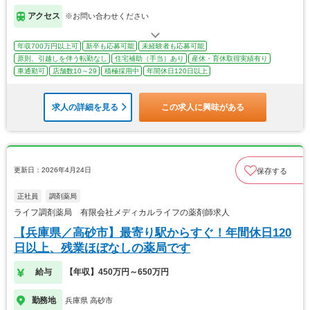
アクセス
※お問い合わせください
年収700万円以上可
新卒も応募可能
未経験者も応募可能
原則、引越しを伴う転勤なし
住宅補助（手当）あり
産休・育休取得実績有り
車通勤可
店舗数10～29
積極採用中
年間休日120日以上
求人の詳細を見る
この求人に興味がある
更新日：2026年4月24日
保存する
正社員
調剤薬局
ライフ調剤薬局 有限会社メディカルライフの薬剤師求人
【兵庫県／高砂市】最寄り駅からすぐ！年間休日120
日以上、残業ほぼなしの薬局です
給与
【年収】450万円～650万円
勤務地
兵庫県 高砂市