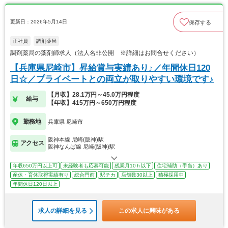
更新日：2026年5月14日
保存する
正社員
調剤薬局
調剤薬局の薬剤師求人（法人名非公開 ※詳細はお問合せください）
【兵庫県尼崎市】昇給賞与実績あり♪／年間休日120
日☆／プライベートとの両立が取りやすい環境です♪
【月収】28.1万円～45.0万円程度
給与
【年収】415万円～650万円程度
勤務地
兵庫県 尼崎市
阪神本線 尼崎(阪神)駅
アクセス
阪神なんば線 尼崎(阪神)駅
年収650万円以上可
未経験者も応募可能
残業月10ｈ以下
住宅補助（手当）あり
産休・育休取得実績有り
総合門前
駅チカ
店舗数30以上
積極採用中
年間休日120日以上
求人の詳細を見る
この求人に興味がある