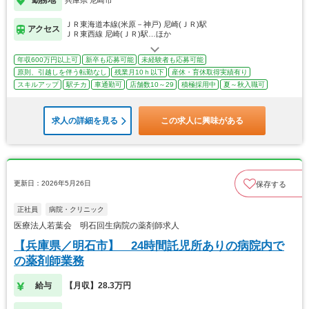
ＪＲ東海道本線(米原－神戸) 尼崎(ＪＲ)駅
アクセス
ＪＲ東西線 尼崎(ＪＲ)駅…ほか
年収600万円以上可
新卒も応募可能
未経験者も応募可能
原則、引越しを伴う転勤なし
残業月10ｈ以下
産休・育休取得実績有り
スキルアップ
駅チカ
車通勤可
店舗数10～29
積極採用中
夏～秋入職可
求人の詳細を見る
この求人に興味がある
更新日：2026年5月26日
保存する
正社員
病院・クリニック
医療法人若葉会 明石回生病院の薬剤師求人
【兵庫県／明石市】 24時間託児所ありの病院内で
の薬剤師業務
給与
【月収】28.3万円