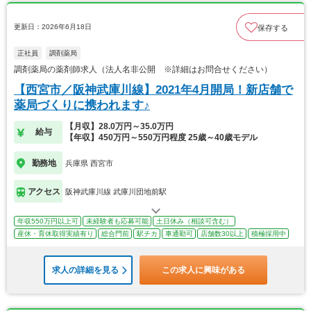
更新日：2026年6月18日
保存する
正社員
調剤薬局
調剤薬局の薬剤師求人（法人名非公開 ※詳細はお問合せください）
【西宮市／阪神武庫川線】2021年4月開局！新店舗で
薬局づくりに携われます♪
【月収】28.0万円～35.0万円
給与
【年収】450万円～550万円程度 25歳～40歳モデル
勤務地
兵庫県 西宮市
アクセス
阪神武庫川線 武庫川団地前駅
年収550万円以上可
未経験者も応募可能
土日休み（相談可含む）
産休・育休取得実績有り
総合門前
駅チカ
車通勤可
店舗数30以上
積極採用中
求人の詳細を見る
この求人に興味がある