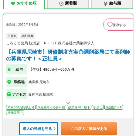
おすすめ順
新着順
給与順
更新日：2026年8月4日
保存する
正社員
調剤薬局
しろくま薬局 杭瀬店 ＲＩＳＥ株式会社の薬剤師求人
【兵庫県尼崎市】研修制度充実◎調剤薬局にて薬剤師
の募集です！＜正社員＞
給与
【年収】480万円～600万円
勤務地
兵庫県 尼崎市
アクセス
阪神本線 杭瀬駅
年収600万円以上可
未経験者も応募可能
残業月10ｈ以下
駅チカ
店舗数1～9
積極採用中
求人の詳細を見る
この求人に興味がある