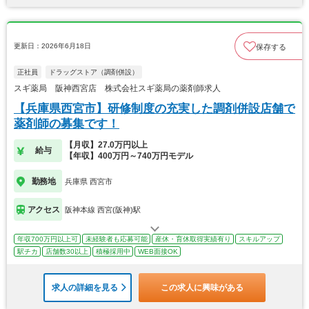
更新日：2026年6月18日
保存する
正社員
ドラッグストア（調剤併設）
スギ薬局 阪神西宮店 株式会社スギ薬局の薬剤師求人
【兵庫県西宮市】研修制度の充実した調剤併設店舗で
薬剤師の募集です！
【月収】27.0万円以上
給与
【年収】400万円～740万円モデル
勤務地
兵庫県 西宮市
アクセス
阪神本線 西宮(阪神)駅
年収700万円以上可
未経験者も応募可能
産休・育休取得実績有り
スキルアップ
駅チカ
店舗数30以上
積極採用中
WEB面接OK
求人の詳細を見る
この求人に興味がある