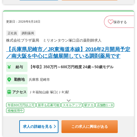
更新日：2026年6月18日
保存する
正社員
調剤薬局
株式会社プラザ薬局 ミリオンタウン塚口店の薬剤師求人
【兵庫県尼崎市／JR東海道本線】2016年2月開局予定
／南大阪を中心に店舗展開している調剤薬局です
給与
【年収】350万円～600万円程度 24歳～50歳モデル
勤務地
兵庫県 尼崎市
アクセス
ＪＲ福知山線 塚口(ＪＲ)駅
年収600万円以上可
新卒も応募可能
スキルアップ
駅チカ
店舗数1～9
積極採用中
求人の詳細を見る
この求人に興味がある