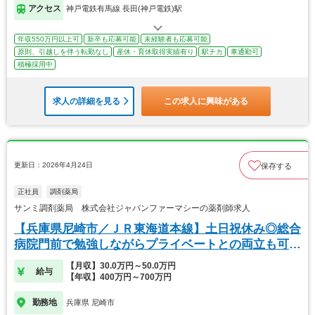
アクセス
神戸電鉄有馬線 長田(神戸電鉄)駅
年収550万円以上可
新卒も応募可能
未経験者も応募可能
原則、引越しを伴う転勤なし
産休・育休取得実績有り
駅チカ
車通勤可
積極採用中
求人の詳細を見る
この求人に興味がある
更新日：2026年4月24日
保存する
正社員
調剤薬局
サンミ調剤薬局 株式会社ジャパンファーマシーの薬剤師求人
【兵庫県尼崎市／ＪＲ東海道本線】土日祝休み◎総合
病院門前で勉強しながらプライベートとの両立も可能
です
【月収】30.0万円～50.0万円
給与
【年収】400万円～700万円
勤務地
兵庫県 尼崎市