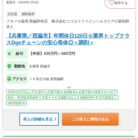
更新日：2026年7月3日
保存する
正社員
調剤薬局
フタツカ薬局 西脇和布店 株式会社ココカラファインヘルスケアの薬剤師
求人
【兵庫県／西脇市】年間休日120日☆業界トップクラ
スDgsチェーンの安心母体◎＜調剤＞
給与
【年収】430万円～560万円
勤務地
兵庫県 西脇市
アクセス
ＪＲ加古川線 新西脇駅
年収550万円以上可
新卒も応募可能
未経験者も応募可能
残業月10ｈ以下
産休・育休取得実績有り
駅チカ
店舗数30以上
積極採用中
在宅業務あり
WEB面接OK
求人の詳細を見る
この求人に興味がある