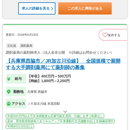
求人の詳細を見る
この求人に興味がある
更新日：2026年6月18日
保存する
正社員
調剤薬局
調剤薬局の薬剤師求人（法人名非公開 ※詳細はお問合せください）
【兵庫県西脇市／JR加古川沿線】 全国規模で展開
する大手調剤薬局にて薬剤師の募集
【年収】400万円～500万円
給与
【時給】1,800円～2,200円
勤務地
兵庫県 西脇市
アクセス
ＪＲ加古川線 本黒田駅
年収500万円以上可
未経験者も応募可能
原則、引越しを伴う転勤なし
産休・育休取得実績有り
スキルアップ
車通勤可
店舗数30以上
積極採用中
年間休日120日以上