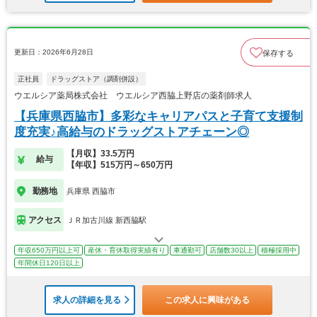
更新日：2026年6月28日
保存する
正社員
ドラッグストア（調剤併設）
ウエルシア薬局株式会社 ウエルシア西脇上野店の薬剤師求人
【兵庫県西脇市】多彩なキャリアパスと子育て支援制
度充実♪高給与のドラッグストアチェーン◎
【月収】33.5万円
給与
【年収】515万円～650万円
勤務地
兵庫県 西脇市
アクセス
ＪＲ加古川線 新西脇駅
年収650万円以上可
産休・育休取得実績有り
車通勤可
店舗数30以上
積極採用中
年間休日120日以上
求人の詳細を見る
この求人に興味がある