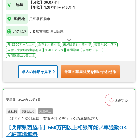
【月収】30.0万円
給与
【年収】420万円～740万円
勤務地
兵庫県 西脇市
アクセス
ＪＲ加古川線 黒田庄駅
年収700万円以上可
新卒も応募可能
未経験者も応募可能
残業月10ｈ以下
産休・育休取得実績有り
スキルアップ
車通勤可
店舗数30以上
年間休日120日以上
求人の詳細を見る
最新の募集状況を問い合わせる
更新日：2024年10月3日
保存する
正社員
調剤薬局
募集停止
しばざくら調剤薬局 有限会社メディックの薬剤師求人
【兵庫県西脇市】550万円以上相談可能／車通勤OK
／駐車場無料