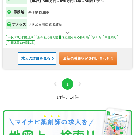
【年収】500万円～850万円24歳～50歳モデル
勤務地
兵庫県 西脇市
アクセス
ＪＲ加古川線 西脇市駅
年収800万円以上可
新卒も応募可能
未経験者も応募可能
駅チカ
車通勤可
年間休日120日以上
求人の詳細を見る
最新の募集状況を問い合わせる
1
14件／14件