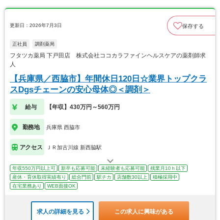
更新日：2026年7月3日
保存する
正社員
調剤薬局
フタツカ薬局 下戸田店 株式会社ココカラファインヘルスケアの薬剤師求
人
【兵庫県／西脇市】年間休日120日☆業界トップクラ
スDgsチェーンの安心母体◎＜調剤＞
給与
【年収】430万円～560万円
勤務地
兵庫県 西脇市
アクセス
ＪＲ加古川線 新西脇駅
年収550万円以上可
新卒も応募可能
未経験者も応募可能
残業月10ｈ以下
産休・育休取得実績有り
総合門前
駅チカ
店舗数30以上
積極採用中
在宅業務あり
WEB面接OK
求人の詳細を見る
この求人に興味がある