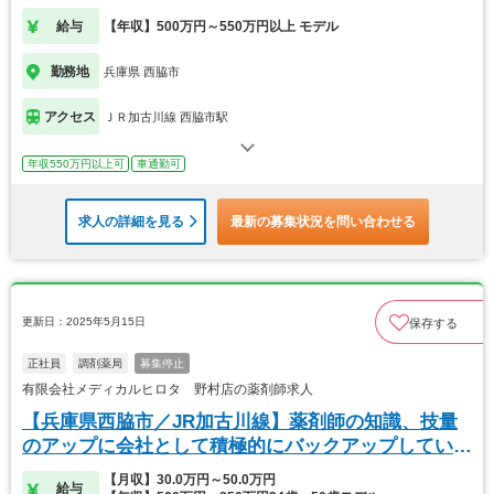
給与
【年収】500万円～550万円以上 モデル
勤務地
兵庫県 西脇市
アクセス
ＪＲ加古川線 西脇市駅
年収550万円以上可
車通勤可
求人の詳細を見る
最新の募集状況を問い合わせる
更新日：2025年5月15日
保存する
正社員
調剤薬局
募集停止
有限会社メディカルヒロタ 野村店の薬剤師求人
【兵庫県西脇市／JR加古川線】薬剤師の知識、技量
のアップに会社として積極的にバックアップしていま
す。
【月収】30.0万円～50.0万円
給与