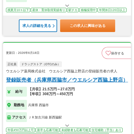
残業月10ｈ以下
産休・育休取得実績有り
駅チカ
積極採用中
年間休日120日以上
求人の詳細を見る
この求人に興味がある
更新日：2026年6月18日
保存する
正社員
ドラッグストア（OTCのみ）
ウエルシア薬局株式会社 ウエルシア西脇上野店の登録販売者の求人
登録販売者（兵庫県西脇市／ウエルシア西脇上野店）
【月収】21.5万円～27.0万円
給与
【年収】308万円～450万円
勤務地
兵庫県 西脇市
アクセス
ＪＲ加古川線 新西脇駅
年収450万円以上可
新卒も応募可能
未経験者も応募可能
住宅補助（手当）あり