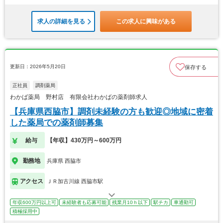
求人の詳細を見る
この求人に興味がある
更新日：2026年5月20日
保存する
正社員
調剤薬局
わかば薬局 野村店 有限会社わかばの薬剤師求人
【兵庫県西脇市】調剤未経験の方も歓迎◎地域に密着
した薬局での薬剤師募集
給与
【年収】430万円～600万円
勤務地
兵庫県 西脇市
アクセス
ＪＲ加古川線 西脇市駅
年収600万円以上可
未経験者も応募可能
残業月10ｈ以下
駅チカ
車通勤可
積極採用中