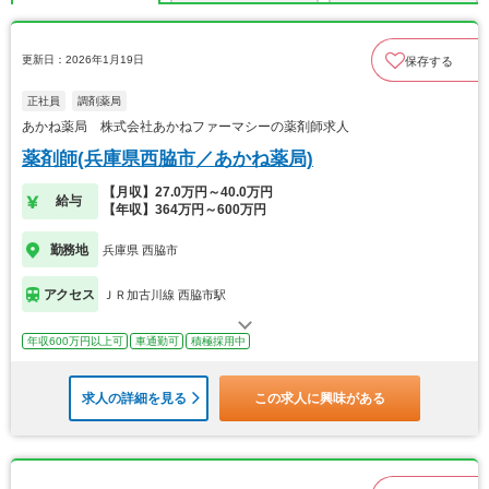
更新日：2026年1月19日
保存する
正社員
調剤薬局
あかね薬局 株式会社あかねファーマシーの薬剤師求人
薬剤師(兵庫県西脇市／あかね薬局)
【月収】27.0万円～40.0万円
給与
【年収】364万円～600万円
勤務地
兵庫県 西脇市
アクセス
ＪＲ加古川線 西脇市駅
年収600万円以上可
車通勤可
積極採用中
求人の詳細を見る
この求人に興味がある