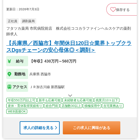
更新日：2026年7月3日
保存する
正社員
調剤薬局
フタツカ薬局 市民病院前店 株式会社ココカラファインヘルスケアの薬剤
師求人
【兵庫県／西脇市】年間休日120日☆業界トップクラ
スDgsチェーンの安心母体◎＜調剤＞
給与
【年収】430万円～560万円
勤務地
兵庫県 西脇市
アクセス
ＪＲ加古川線 新西脇駅
年収550万円以上可
新卒も応募可能
未経験者も応募可能
残業月10ｈ以下
産休・育休取得実績有り
総合門前
店舗数30以上
積極採用中
在宅業務あり
WEB面接OK
求人の詳細を見る
この求人に興味がある