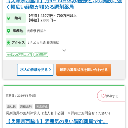
【兵庫県西脇市】月9～10日休み/医療ビルの開設に強
く幅広い経験が積める調剤薬局
【年収】420万円～700万円以上
給与
【時給】2,000円～
勤務地
兵庫県 西脇市
アクセス
ＪＲ加古川線 新西脇駅
年収700万円以上可
車通勤可
求人の詳細を見る
最新の募集状況を問い合わせる
更新日：2026年8月6日
保存する
正社員
調剤薬局
募集停止
調剤薬局の薬剤師求人（法人名非公開 ※詳細はお問合せください）
【兵庫県西脇市】雰囲気の良い調剤薬局です。