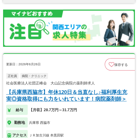
更新日：2026年6月26日
保存する
正社員
病院・クリニック
社会医療法人社団正峰会 大山記念病院の薬剤師求人
【兵庫県西脇市】年休120日＆当直なし♪福利厚生充
実◎資格取得にも力をいれています！病院薬剤師＞
給与
【月収】28.7万円～31.7万円
勤務地
兵庫県 西脇市
アクセス
ＪＲ加古川線 本黒田駅