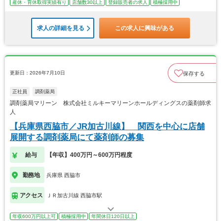
産休・育休取得実績有り
店舗数30以上
登録販売者の求人
積極採用中
求人の詳細を見る
この求人に興味がある
更新日：2026年7月10日
保存する
正社員
調剤薬局
調剤薬局マリーン 株式会社ミルキーマリーンホールディングスの薬剤師求
人
【兵庫県西脇市／JR加古川線】 関西を中心に店舗
展開する調剤薬局にて薬剤師の募集
給与
【年収】400万円～600万円程度
勤務地
兵庫県 西脇市
アクセス
ＪＲ加古川線 西脇市駅
年収600万円以上可
積極採用中
年間休日120日以上