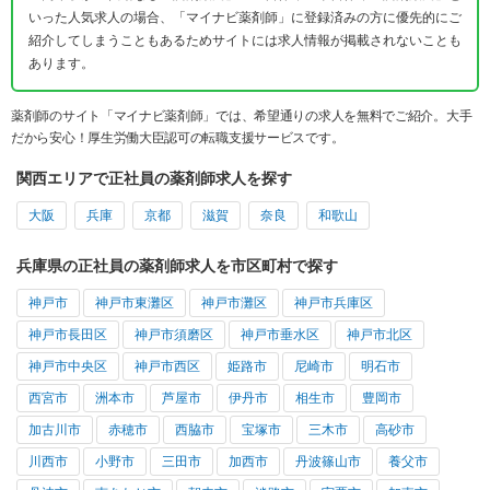
いった人気求人の場合、「マイナビ薬剤師」に登録済みの方に優先的にご
紹介してしまうこともあるためサイトには求人情報が掲載されないことも
あります。
薬剤師のサイト「マイナビ薬剤師」では、希望通りの求人を無料でご紹介。大手
だから安心！厚生労働大臣認可の転職支援サービスです。
関西エリアで正社員の薬剤師求人を探す
大阪
兵庫
京都
滋賀
奈良
和歌山
兵庫県の正社員の薬剤師求人を市区町村で探す
神戸市
神戸市東灘区
神戸市灘区
神戸市兵庫区
神戸市長田区
神戸市須磨区
神戸市垂水区
神戸市北区
神戸市中央区
神戸市西区
姫路市
尼崎市
明石市
西宮市
洲本市
芦屋市
伊丹市
相生市
豊岡市
加古川市
赤穂市
西脇市
宝塚市
三木市
高砂市
川西市
小野市
三田市
加西市
丹波篠山市
養父市