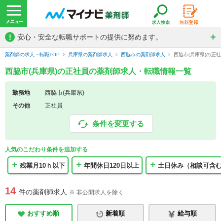
!
安心・安全な転職サポートの提供に努めます。
薬剤師の求人・転職TOP
兵庫県の薬剤師求人
西脇市の薬剤師求人
西脇市(兵庫県)の正
西脇市(兵庫県)の正社員の薬剤師求人・転職情報一覧
勤務地
西脇市(兵庫県)
その他
正社員
条件を変更する
人気のこだわり条件を追加する
残業月10ｈ以下
年間休日120日以上
土日休み（相談可含
14
件の薬剤師求人
※ 非公開求人を除く
おすすめ順
新着順
給与順