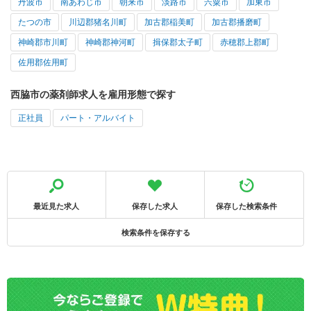
丹波市
南あわじ市
朝来市
淡路市
宍粟市
加東市
たつの市
川辺郡猪名川町
加古郡稲美町
加古郡播磨町
神崎郡市川町
神崎郡神河町
揖保郡太子町
赤穂郡上郡町
佐用郡佐用町
西脇市の薬剤師求人を雇用形態で探す
正社員
パート・アルバイト
最近見た求人
保存した求人
保存した検索条件
検索条件を保存する