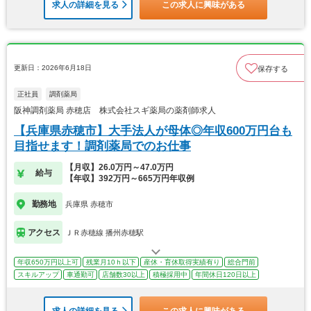
求人の詳細を見る
この求人に興味がある
更新日：2026年6月18日
保存する
正社員
調剤薬局
阪神調剤薬局 赤穂店 株式会社スギ薬局の薬剤師求人
【兵庫県赤穂市】大手法人が母体◎年収600万円台も
目指せます！調剤薬局でのお仕事
【月収】26.0万円～47.0万円
給与
【年収】392万円～665万円年収例
勤務地
兵庫県 赤穂市
アクセス
ＪＲ赤穂線 播州赤穂駅
年収650万円以上可
残業月10ｈ以下
産休・育休取得実績有り
総合門前
スキルアップ
車通勤可
店舗数30以上
積極採用中
年間休日120日以上