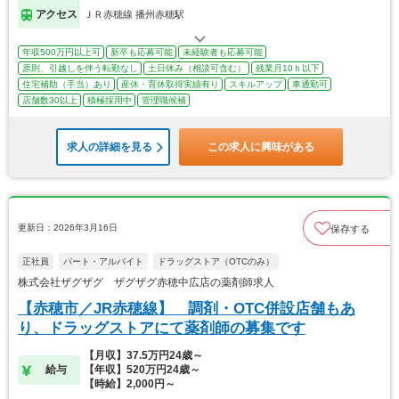
アクセス
ＪＲ赤穂線 播州赤穂駅
年収500万円以上可
新卒も応募可能
未経験者も応募可能
原則、引越しを伴う転勤なし
土日休み（相談可含む）
残業月10ｈ以下
住宅補助（手当）あり
産休・育休取得実績有り
スキルアップ
車通勤可
店舗数30以上
積極採用中
管理職候補
求人の詳細を見る
この求人に興味がある
更新日：2026年3月16日
保存する
正社員
パート・アルバイト
ドラッグストア（OTCのみ）
株式会社ザグザグ ザグザグ赤穂中広店の薬剤師求人
【赤穂市／JR赤穂線】 調剤・OTC併設店舗もあ
り、ドラッグストアにて薬剤師の募集です
【月収】37.5万円24歳～
給与
【年収】520万円24歳～
【時給】2,000円～