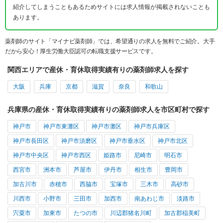
紹介してしまうこともあるためサイトには求人情報が掲載されないことも
あります。
薬剤師のサイト「マイナビ薬剤師」では、希望通りの求人を無料でご紹介。大手
だから安心！厚生労働大臣認可の転職支援サービスです。
関西エリアで産休・育休取得実績有りの薬剤師求人を探す
大阪
兵庫
京都
滋賀
奈良
和歌山
兵庫県の産休・育休取得実績有りの薬剤師求人を市区町村で探す
神戸市
神戸市東灘区
神戸市灘区
神戸市兵庫区
神戸市長田区
神戸市須磨区
神戸市垂水区
神戸市北区
神戸市中央区
神戸市西区
姫路市
尼崎市
明石市
西宮市
洲本市
芦屋市
伊丹市
相生市
豊岡市
加古川市
赤穂市
西脇市
宝塚市
三木市
高砂市
川西市
小野市
三田市
加西市
南あわじ市
淡路市
宍粟市
加東市
たつの市
川辺郡猪名川町
加古郡稲美町