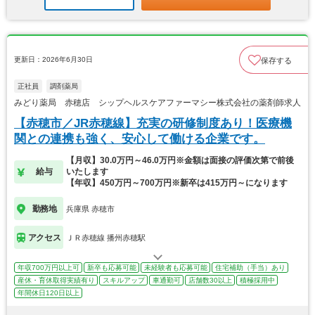
更新日：2026年6月30日
保存する
正社員
調剤薬局
みどり薬局 赤穂店 シップヘルスケアファーマシー株式会社の薬剤師求人
【赤穂市／JR赤穂線】充実の研修制度あり！医療機
関との連携も強く、安心して働ける企業です。
【月収】30.0万円～46.0万円※金額は面接の評価次第で前後
給与
いたします
【年収】450万円～700万円※新卒は415万円～になります
勤務地
兵庫県 赤穂市
アクセス
ＪＲ赤穂線 播州赤穂駅
年収700万円以上可
新卒も応募可能
未経験者も応募可能
住宅補助（手当）あり
産休・育休取得実績有り
スキルアップ
車通勤可
店舗数30以上
積極採用中
年間休日120日以上