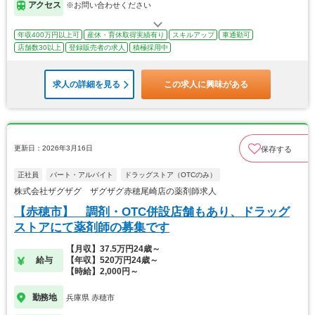
アクセス
※お問い合わせください
年収400万円以上可
産休・育休取得実績有り
スキルアップ
車通勤可
店舗数30以上
登録販売者の求人
積極採用中
求人の詳細を見る
この求人に興味がある
更新日：2026年3月16日
保存する
正社員
パート・アルバイト
ドラッグストア（OTCのみ）
株式会社ザグザグ ザグザグ赤穂尾崎店の薬剤師求人
【赤穂市】 調剤・OTC併設店舗もあり、ドラッグ
ストアにて薬剤師の募集です
【月収】37.5万円24歳～
給与
【年収】520万円24歳～
【時給】2,000円～
勤務地
兵庫県 赤穂市