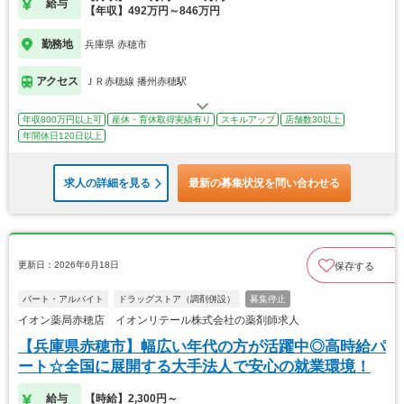
給与
【年収】492万円～846万円
勤務地
兵庫県 赤穂市
アクセス
ＪＲ赤穂線 播州赤穂駅
年収800万円以上可
産休・育休取得実績有り
スキルアップ
店舗数30以上
年間休日120日以上
求人の詳細を見る
最新の募集状況を問い合わせる
更新日：2026年6月18日
保存する
パート・アルバイト
ドラッグストア（調剤併設）
募集停止
イオン薬局赤穂店 イオンリテール株式会社の薬剤師求人
【兵庫県赤穂市】幅広い年代の方が活躍中◎高時給パ
ート☆全国に展開する大手法人で安心の就業環境！
給与
【時給】2,300円～