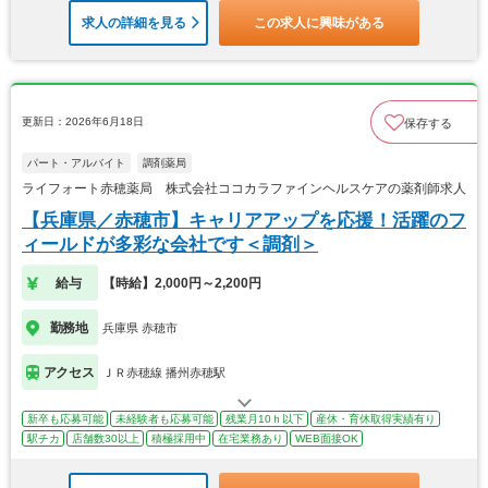
求人の詳細を見る
この求人に興味がある
更新日：2026年6月18日
保存する
パート・アルバイト
調剤薬局
ライフォート赤穂薬局 株式会社ココカラファインヘルスケアの薬剤師求人
【兵庫県／赤穂市】キャリアアップを応援！活躍のフ
ィールドが多彩な会社です＜調剤＞
給与
【時給】2,000円～2,200円
勤務地
兵庫県 赤穂市
アクセス
ＪＲ赤穂線 播州赤穂駅
新卒も応募可能
未経験者も応募可能
残業月10ｈ以下
産休・育休取得実績有り
駅チカ
店舗数30以上
積極採用中
在宅業務あり
WEB面接OK