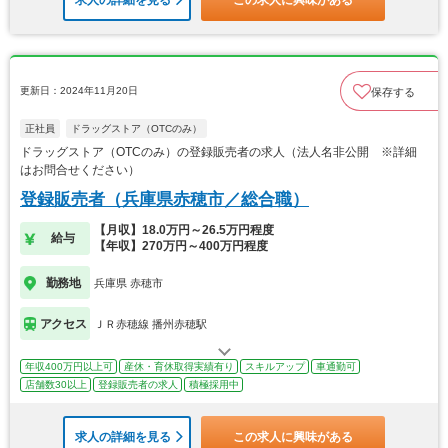
求人の詳細を見る
この求人に興味がある
更新日：2024年11月20日
保存する
正社員
ドラッグストア（OTCのみ）
ドラッグストア（OTCのみ）の登録販売者の求人（法人名非公開 ※詳細
はお問合せください）
登録販売者（兵庫県赤穂市／総合職）
【月収】18.0万円～26.5万円程度
給与
【年収】270万円～400万円程度
勤務地
兵庫県 赤穂市
アクセス
ＪＲ赤穂線 播州赤穂駅
年収400万円以上可
産休・育休取得実績有り
スキルアップ
車通勤可
店舗数30以上
登録販売者の求人
積極採用中
求人の詳細を見る
この求人に興味がある