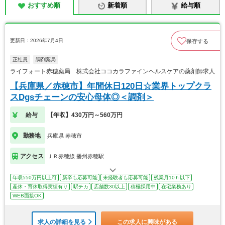
おすすめ順
新着順
給与順
更新日：2026年7月4日
保存する
正社員
調剤薬局
ライフォート赤穂薬局 株式会社ココカラファインヘルスケアの薬剤師求人
【兵庫県／赤穂市】年間休日120日☆業界トップクラ
スDgsチェーンの安心母体◎＜調剤＞
給与
【年収】430万円～560万円
勤務地
兵庫県 赤穂市
アクセス
ＪＲ赤穂線 播州赤穂駅
年収550万円以上可
新卒も応募可能
未経験者も応募可能
残業月10ｈ以下
産休・育休取得実績有り
駅チカ
店舗数30以上
積極採用中
在宅業務あり
WEB面接OK
求人の詳細を見る
この求人に興味がある