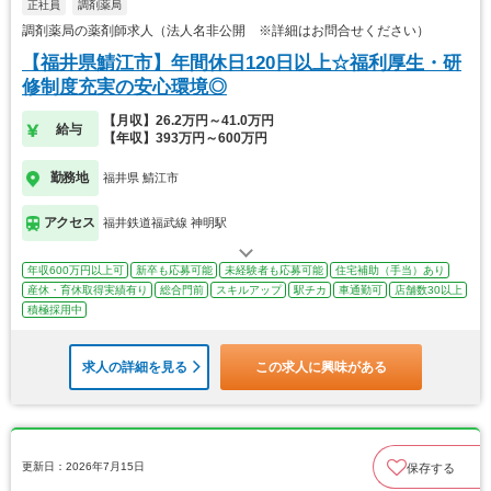
正社員
調剤薬局
調剤薬局の薬剤師求人（法人名非公開 ※詳細はお問合せください）
【福井県鯖江市】年間休日120日以上☆福利厚生・研
修制度充実の安心環境◎
【月収】26.2万円～41.0万円
給与
【年収】393万円～600万円
勤務地
福井県 鯖江市
アクセス
福井鉄道福武線 神明駅
年収600万円以上可
新卒も応募可能
未経験者も応募可能
住宅補助（手当）あり
産休・育休取得実績有り
総合門前
スキルアップ
駅チカ
車通勤可
店舗数30以上
積極採用中
求人の詳細を見る
この求人に興味がある
更新日：2026年7月15日
保存する