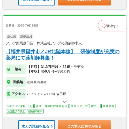
更新日：2026年6月26日
保存する
正社員
調剤薬局
アルプ薬局森田店 株式会社アルプの薬剤師求人
【福井県福井市／JR北陸本線】 研修制度が充実の
薬局にて薬剤師募集！
【月収】31.3万円以上 22歳～モデル
給与
【年収】450万円～550万円
勤務地
福井県 福井市
アクセス
ハピラインふくい線 森田駅
年収550万円以上可
産休・育休取得実績有り
スキルアップ
駅チカ
車通勤可
店舗数30以上
積極採用中
求人の詳細を見る
この求人に興味がある