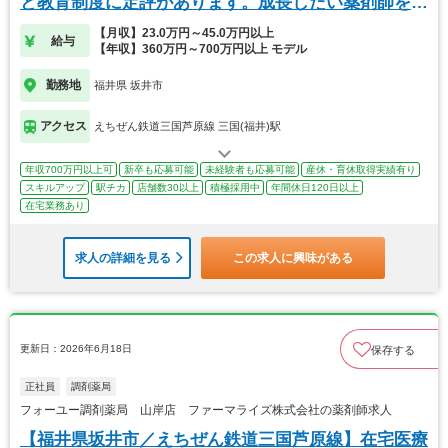
と教育制度に定評があります。成長したい薬剤師を募
集
【月収】23.0万円～45.0万円以上
給与
【年収】360万円～700万円以上 モデル
勤務地
福井県 坂井市
アクセス
えちぜん鉄道三国芦原線 三国(福井)駅
年収700万円以上可
新卒も応募可能
未経験者も応募可能
産休・育休取得実績有り
スキルアップ
駅チカ
店舗数30以上
積極採用中
年間休日120日以上
在宅業務あり
求人の詳細を見る
この求人に興味がある
更新日：2026年6月18日
保存する
正社員
調剤薬局
フォーユー調剤薬局 山岸店 ファーマライズ株式会社の薬剤師求人
【福井県坂井市／えちぜん鉄道三国芦原線】在宅医療