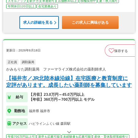
スキルアップ
駅チカ
車通勤可
店舗数30以上
積極採用中
夏～秋入職可
年間休日120日以上
在宅業務あり
求人の詳細を見る
この求人に興味がある
更新日：2026年6月18日
保存する
正社員
調剤薬局
かみもりた調剤薬局 ファーマライズ株式会社の薬剤師求人
【福井市／JR北陸本線沿線】在宅医療と教育制度に
定評があります。成長したい薬剤師を募集しています
【月収】23.0万円～45.0万円以上
給与
【年収】360万円～700万円以上 モデル
勤務地
福井県 福井市
アクセス
ハピラインふくい線 森田駅
年収700万円以上可
新卒も応募可能
未経験者も応募可能
産休・育休取得実績有り