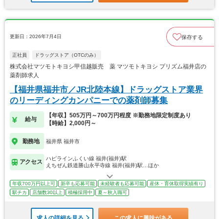
更新日：2026年7月4日
保存する
正社員
ドラッグストア（OTCのみ）
株式会社マツモトキヨシ甲信越販売 薬 マツモトキヨシ プリズム福井店の
薬剤師求人
【福井県福井市／JR北陸本線】ドラッグストア業界
のリーディングカンパニーでの薬剤師募集
【年収】505万円～700万円程度 ※勤務地限定制度あり
給与
【時給】2,000円～
勤務地
福井県 福井市
ハピラインふくい線 福井(福井)駅
アクセス
えちぜん鉄道勝山永平寺線 福井(福井)駅…ほか
年収700万円以上可
新卒も応募可能
未経験者も応募可能
産休・育休取得実績有り
駅チカ
店舗数30以上
積極採用中
夏～秋入職可
求人の詳細を見る
この求人に興味がある