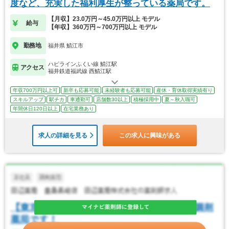
度など、充実した福利厚生が整っている薬局です。
【月収】23.0万円～45.0万円以上 モデル
給与
【年収】360万円～700万円以上 モデル
勤務地
福井県 鯖江市
ハピラインふくい線 鯖江駅
アクセス
福井鉄道福武線 西鯖江駅
年収700万円以上可
新卒も応募可能
未経験者も応募可能
産休・育休取得実績有り
スキルアップ
駅チカ
車通勤可
店舗数30以上
積極採用中
夏～秋入職可
年間休日120日以上
在宅業務あり
求人の詳細を見る
この求人に興味がある