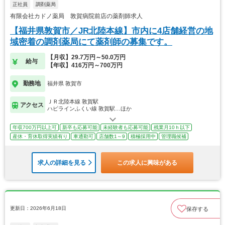
正社員
調剤薬局
有限会社カドノ薬局 敦賀病院前店の薬剤師求人
【福井県敦賀市／JR北陸本線】市内に4店舗経営の地
域密着の調剤薬局にて薬剤師の募集です。
【月収】29.7万円～50.0万円
給与
【年収】416万円～700万円
勤務地
福井県 敦賀市
ＪＲ北陸本線 敦賀駅
アクセス
ハピラインふくい線 敦賀駅…ほか
年収700万円以上可
新卒も応募可能
未経験者も応募可能
残業月10ｈ以下
産休・育休取得実績有り
車通勤可
店舗数1～9
積極採用中
管理職候補
求人の詳細を見る
この求人に興味がある
更新日：2026年6月18日
保存する