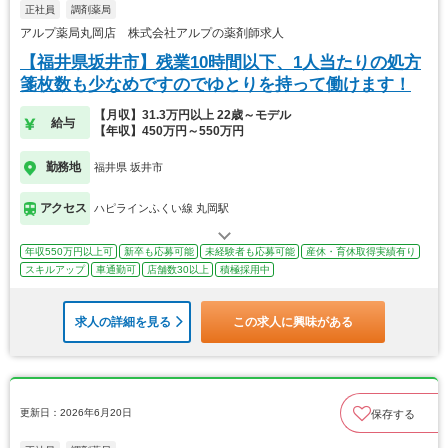
正社員
調剤薬局
アルプ薬局丸岡店 株式会社アルプの薬剤師求人
【福井県坂井市】残業10時間以下、1人当たりの処方
箋枚数も少なめですのでゆとりを持って働けます！
【月収】31.3万円以上 22歳～モデル
給与
【年収】450万円～550万円
勤務地
福井県 坂井市
アクセス
ハピラインふくい線 丸岡駅
年収550万円以上可
新卒も応募可能
未経験者も応募可能
産休・育休取得実績有り
スキルアップ
車通勤可
店舗数30以上
積極採用中
求人の詳細を見る
この求人に興味がある
更新日：2026年6月20日
保存する