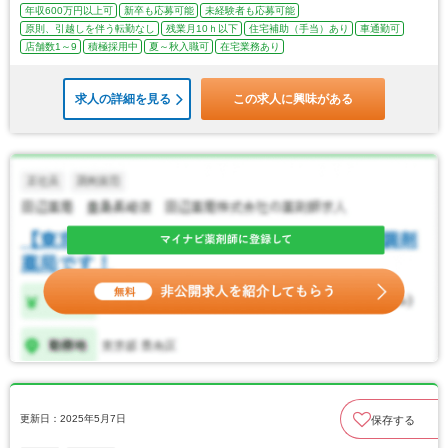
年収600万円以上可
新卒も応募可能
未経験者も応募可能
原則、引越しを伴う転勤なし
残業月10ｈ以下
住宅補助（手当）あり
車通勤可
店舗数1～9
積極採用中
夏～秋入職可
在宅業務あり
求人の詳細を見る
この求人に興味がある
更新日：2025年5月7日
保存する