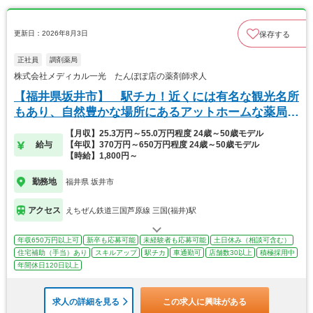
更新日：2026年8月3日
保存する
正社員
調剤薬局
株式会社メディカル一光 たんぽぽ店の薬剤師求人
【福井県坂井市】 駅チカ！近くには有名な観光名所
もあり、自然豊かな場所にあるアットホームな薬局で
す。
【月収】25.3万円～55.0万円程度 24歳～50歳モデル
給与
【年収】370万円～650万円程度 24歳～50歳モデル
【時給】1,800円～
勤務地
福井県 坂井市
アクセス
えちぜん鉄道三国芦原線 三国(福井)駅
年収650万円以上可
新卒も応募可能
未経験者も応募可能
土日休み（相談可含む）
住宅補助（手当）あり
スキルアップ
駅チカ
車通勤可
店舗数30以上
積極採用中
年間休日120日以上
求人の詳細を見る
この求人に興味がある