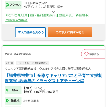
ＪＲ北陸本線 敦賀駅
アクセス
ハピラインふくい線 敦賀駅…ほか
年収650万円以上可
産休・育休取得実績有り
店舗数30以上
積極採用中
年間休日120日以上
求人の詳細を見る
この求人に興味がある
更新日：2026年6月28日
保存する
正社員
ドラッグストア（調剤併設）
ウエルシア薬局株式会社 ウエルシア福井北四ツ居店の薬剤師求人
【福井県福井市】多彩なキャリアパスと子育て支援制
度充実♪高給与のドラッグストアチェーン◎
【月収】33.5万円
給与
【年収】515万円～650万円
勤務地
福井県 福井市