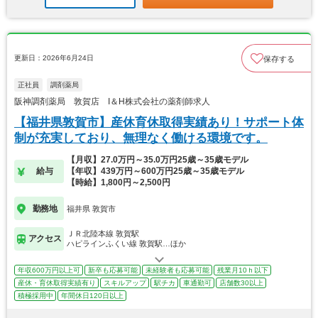
更新日：2026年6月24日
保存する
正社員
調剤薬局
阪神調剤薬局 敦賀店 I＆H株式会社の薬剤師求人
【福井県敦賀市】産休育休取得実績あり！サポート体
制が充実しており、無理なく働ける環境です。
【月収】27.0万円～35.0万円25歳～35歳モデル
給与
【年収】439万円～600万円25歳～35歳モデル
【時給】1,800円～2,500円
勤務地
福井県 敦賀市
ＪＲ北陸本線 敦賀駅
アクセス
ハピラインふくい線 敦賀駅…ほか
年収600万円以上可
新卒も応募可能
未経験者も応募可能
残業月10ｈ以下
産休・育休取得実績有り
スキルアップ
駅チカ
車通勤可
店舗数30以上
積極採用中
年間休日120日以上