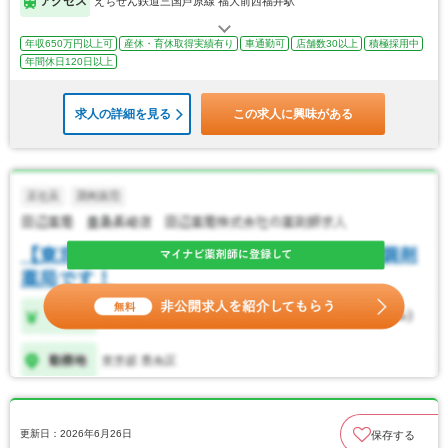
アクセス
えちぜん鉄道三国芦原線 福大前西福井駅
年収650万円以上可
産休・育休取得実績有り
車通勤可
店舗数30以上
積極採用中
年間休日120日以上
求人の詳細を見る
この求人に興味がある
更新日：2026年6月26日
保存する