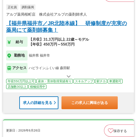
正社員
調剤薬局
アルプ薬局桜町店 株式会社アルプの薬剤師求人
【福井県福井市／JR北陸本線】 研修制度が充実の
薬局にて薬剤師募集！
【月収】31.3万円以上 22歳～モデル
給与
【年収】450万円～550万円
勤務地
福井県 福井市
アクセス
ハピラインふくい線 森田駅
年収550万円以上可
産休・育休取得実績有り
スキルアップ
駅チカ
車通勤可
店舗数30以上
積極採用中
求人の詳細を見る
この求人に興味がある
更新日：2026年6月26日
保存する