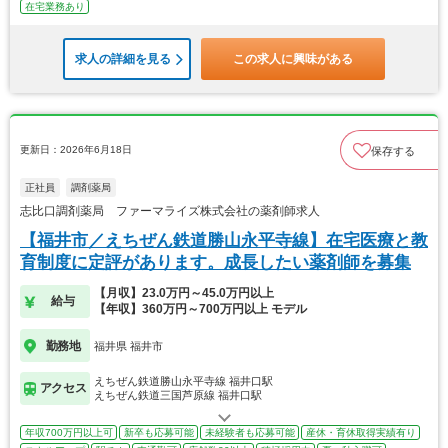
在宅業務あり
求人の詳細を見る
この求人に興味がある
更新日：2026年6月18日
保存する
正社員
調剤薬局
志比口調剤薬局 ファーマライズ株式会社の薬剤師求人
【福井市／えちぜん鉄道勝山永平寺線】在宅医療と教
育制度に定評があります。成長したい薬剤師を募集
【月収】23.0万円～45.0万円以上
給与
【年収】360万円～700万円以上 モデル
勤務地
福井県 福井市
えちぜん鉄道勝山永平寺線 福井口駅
アクセス
えちぜん鉄道三国芦原線 福井口駅
年収700万円以上可
新卒も応募可能
未経験者も応募可能
産休・育休取得実績有り