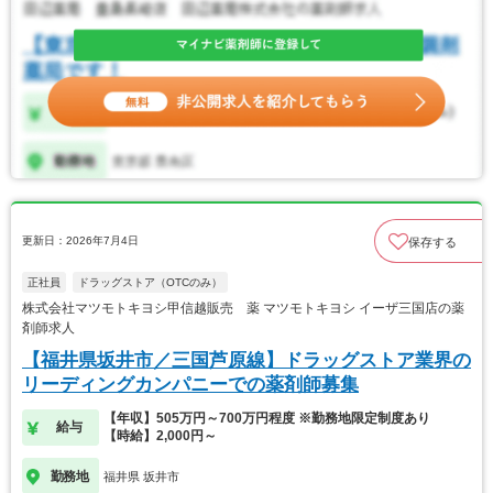
更新日：2026年7月4日
保存する
正社員
ドラッグストア（OTCのみ）
株式会社マツモトキヨシ甲信越販売 薬 マツモトキヨシ イーザ三国店の薬
剤師求人
【福井県坂井市／三国芦原線】ドラッグストア業界の
リーディングカンパニーでの薬剤師募集
【年収】505万円～700万円程度 ※勤務地限定制度あり
給与
【時給】2,000円～
勤務地
福井県 坂井市