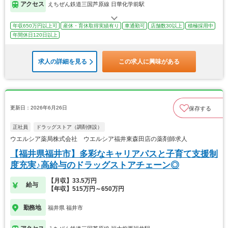
アクセス
えちぜん鉄道三国芦原線 日華化学前駅
年収650万円以上可
産休・育休取得実績有り
車通勤可
店舗数30以上
積極採用中
年間休日120日以上
求人の詳細を見る
この求人に興味がある
更新日：2026年6月26日
保存する
正社員
ドラッグストア（調剤併設）
ウエルシア薬局株式会社 ウエルシア福井東森田店の薬剤師求人
【福井県福井市】多彩なキャリアパスと子育て支援制
度充実♪高給与のドラッグストアチェーン◎
【月収】33.5万円
給与
【年収】515万円～650万円
勤務地
福井県 福井市