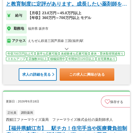
と教育制度に定評があります。成長したい薬剤師を募
集！
【月収】23.0万円～45.0万円以上
給与
【年収】360万円～700万円以上 モデル
勤務地
福井県 坂井市
アクセス
えちぜん鉄道三国芦原線 三国(福井)駅
年収700万円以上可
新卒も応募可能
未経験者も応募可能
産休・育休取得実績有り
スキルアップ
店舗数30以上
積極採用中
年間休日120日以上
在宅業務あり
求人の詳細を見る
この求人に興味がある
更新日：2026年6月18日
保存する
正社員
調剤薬局
西鯖江ファーマライズ薬局 ファーマライズ株式会社の薬剤師求人
【福井県鯖江市】 駅チカ！住宅手当や医療費負担制