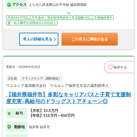
アクセス
えちぜん鉄道勝山永平寺線 越前開発駅
年収650万円以上可
産休・育休取得実績有り
店舗数30以上
積極採用中
夏～秋入職可
年間休日120日以上
求人の詳細を見る
この求人に興味がある
更新日：2026年6月26日
保存する
正社員
ドラッグストア（調剤併設）
ウエルシア薬局株式会社 ウエルシア福井文京店の薬剤師求人
【福井県福井市】多彩なキャリアパスと子育て支援制
度充実♪高給与のドラッグストアチェーン◎
【月収】33.5万円
給与
【年収】515万円～650万円
勤務地
福井県 福井市