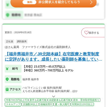
更新日：2026年6月18日
保存する
正社員
調剤薬局
ほけん薬局 ファーマライズ株式会社の薬剤師求人
【福井県福井市／JR北陸本線】在宅医療と教育制度
に定評があります。成長したい薬剤師を募集していま
す
【月収】23.0万円～45.0万円以上
給与
【年収】360万円～700万円以上 モデル
勤務地
福井県 福井市
ハピラインふくい線 福井(福井)駅
アクセス
えちぜん鉄道勝山永平寺線 福井(福井)駅…ほか
年収700万円以上可
新卒も応募可能
未経験者も応募可能
産休・育休取得実績有り
スキルアップ
店舗数30以上
積極採用中
夏～秋入職可
年間休日120日以上