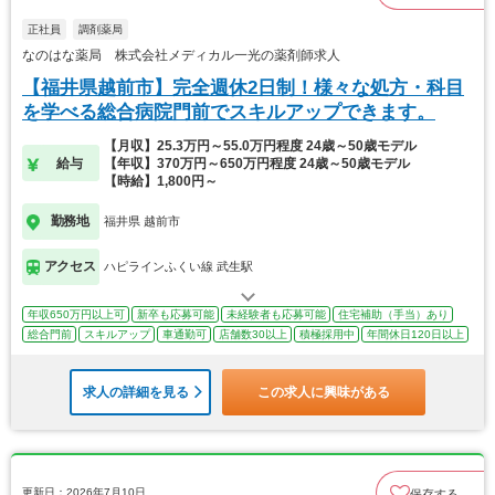
正社員
調剤薬局
なのはな薬局 株式会社メディカル一光の薬剤師求人
【福井県越前市】完全週休2日制！様々な処方・科目
を学べる総合病院門前でスキルアップできます。
【月収】25.3万円～55.0万円程度 24歳～50歳モデル
給与
【年収】370万円～650万円程度 24歳～50歳モデル
【時給】1,800円～
勤務地
福井県 越前市
アクセス
ハピラインふくい線 武生駅
年収650万円以上可
新卒も応募可能
未経験者も応募可能
住宅補助（手当）あり
総合門前
スキルアップ
車通勤可
店舗数30以上
積極採用中
年間休日120日以上
求人の詳細を見る
この求人に興味がある
更新日：2026年7月10日
保存する