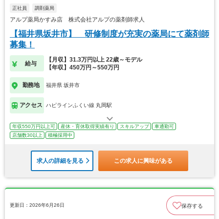
正社員
調剤薬局
アルプ薬局かすみ店 株式会社アルプの薬剤師求人
【福井県坂井市】 研修制度が充実の薬局にて薬剤師
募集！
【月収】31.3万円以上 22歳～モデル
給与
【年収】450万円～550万円
勤務地
福井県 坂井市
アクセス
ハピラインふくい線 丸岡駅
年収550万円以上可
産休・育休取得実績有り
スキルアップ
車通勤可
店舗数30以上
積極採用中
求人の詳細を見る
この求人に興味がある
更新日：2026年6月26日
保存する