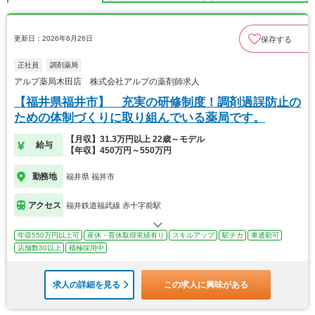
更新日：2026年6月26日
保存する
正社員
調剤薬局
アルプ薬局木田店 株式会社アルプの薬剤師求人
【福井県福井市】 充実の研修制度！調剤過誤防止の
ための体制づくりに取り組んでいる薬局です。
【月収】31.3万円以上 22歳～モデル
給与
【年収】450万円～550万円
勤務地
福井県 福井市
アクセス
福井鉄道福武線 赤十字前駅
年収550万円以上可
産休・育休取得実績有り
スキルアップ
駅チカ
車通勤可
店舗数30以上
積極採用中
求人の詳細を見る
この求人に興味がある