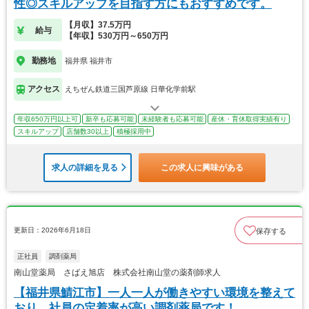
性◎スキルアップを目指す方にもおすすめです。
【月収】37.5万円
給与
【年収】530万円～650万円
勤務地
福井県 福井市
アクセス
えちぜん鉄道三国芦原線 日華化学前駅
年収650万円以上可
新卒も応募可能
未経験者も応募可能
産休・育休取得実績有り
スキルアップ
店舗数30以上
積極採用中
求人の詳細を見る
この求人に興味がある
更新日：2026年6月18日
保存する
正社員
調剤薬局
南山堂薬局 さばえ旭店 株式会社南山堂の薬剤師求人
【福井県鯖江市】一人一人が働きやすい環境を整えて
おり、社員の定着率が高い調剤薬局です！