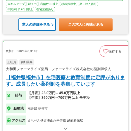
スキルアップ
駅チカ
店舗数30以上
積極採用中
夏～秋入職可
年間休日120日以上
在宅業務あり
求人の詳細を見る
この求人に興味がある
更新日：2026年6月18日
保存する
正社員
調剤薬局
大和田ファーマライズ薬局 ファーマライズ株式会社の薬剤師求人
【福井県福井市】在宅医療と教育制度に定評がありま
す。成長したい薬剤師を募集しています
【月収】23.0万円～45.0万円以上
給与
【年収】360万円～700万円以上 モデル
勤務地
福井県 福井市
アクセス
えちぜん鉄道勝山永平寺線 越前新保駅