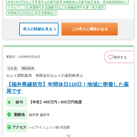
年収700万円以上可
新卒も応募可能
未経験者も応募可能
産休・育休取得実績有り
スキルアップ
車通勤可
店舗数30以上
積極採用中
夏～秋入職可
年間休日120日以上
在宅業務あり
求人の詳細を見る
この求人に興味がある
更新日：2026年5月26日
保存する
正社員
調剤薬局
セムイ調剤薬局 有限会社セムイの薬剤師求人
【福井県越前市】年間休日110日！地域に密着した薬
局です
給与
【年収】400万円～600万円程度
勤務地
福井県 越前市
アクセス
ハピラインふくい線 武生駅