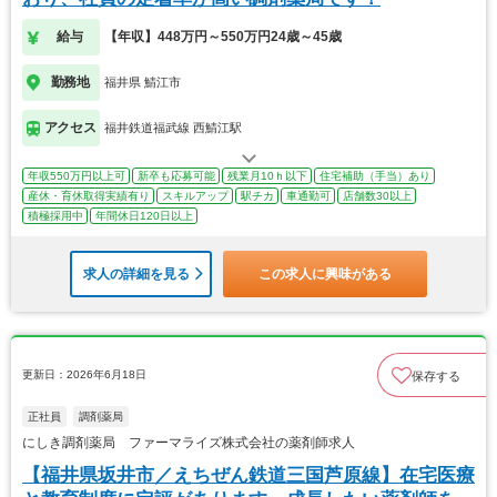
給与
【年収】448万円～550万円24歳～45歳
勤務地
福井県 鯖江市
アクセス
福井鉄道福武線 西鯖江駅
年収550万円以上可
新卒も応募可能
残業月10ｈ以下
住宅補助（手当）あり
産休・育休取得実績有り
スキルアップ
駅チカ
車通勤可
店舗数30以上
積極採用中
年間休日120日以上
求人の詳細を見る
この求人に興味がある
更新日：2026年6月18日
保存する
正社員
調剤薬局
にしき調剤薬局 ファーマライズ株式会社の薬剤師求人
【福井県坂井市／えちぜん鉄道三国芦原線】在宅医療