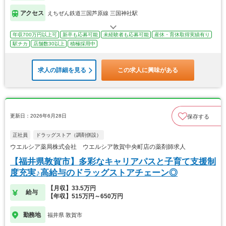
アクセス
えちぜん鉄道三国芦原線 三国神社駅
年収700万円以上可
新卒も応募可能
未経験者も応募可能
産休・育休取得実績有り
駅チカ
店舗数30以上
積極採用中
求人の詳細を見る
この求人に興味がある
更新日：2026年6月28日
保存する
正社員
ドラッグストア（調剤併設）
ウエルシア薬局株式会社 ウエルシア敦賀中央町店の薬剤師求人
【福井県敦賀市】多彩なキャリアパスと子育て支援制
度充実♪高給与のドラッグストアチェーン◎
【月収】33.5万円
給与
【年収】515万円～650万円
勤務地
福井県 敦賀市