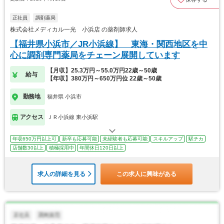
正社員
調剤薬局
株式会社メディカル一光 小浜店 の薬剤師求人
【福井県小浜市／JR小浜線】 東海・関西地区を中
心に調剤専門薬局をチェーン展開しています
【月収】25.3万円～55.0万円22歳～50歳
給与
【年収】380万円～650万円位 22歳～50歳
勤務地
福井県 小浜市
アクセス
ＪＲ小浜線 東小浜駅
年収650万円以上可
新卒も応募可能
未経験者も応募可能
スキルアップ
駅チカ
店舗数30以上
積極採用中
年間休日120日以上
求人の詳細を見る
この求人に興味がある