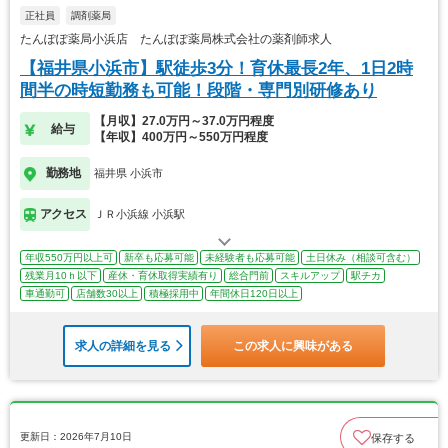
正社員
調剤薬局
たんぽぽ薬局小浜店 たんぽぽ薬局株式会社の薬剤師求人
【福井県小浜市】駅徒歩3分！育休最長2年、1日2時
間半の時短勤務も可能！段階・専門別研修あり
【月収】27.0万円～37.0万円程度
給与
【年収】400万円～550万円程度
勤務地
福井県 小浜市
アクセス
ＪＲ小浜線 小浜駅
年収550万円以上可
新卒も応募可能
未経験者も応募可能
土日休み（相談可含む）
残業月10ｈ以下
産休・育休取得実績有り
総合門前
スキルアップ
駅チカ
車通勤可
店舗数30以上
積極採用中
年間休日120日以上
求人の詳細を見る
この求人に興味がある
更新日：2026年7月10日
保存する