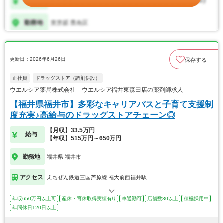
更新日：2026年6月26日
保存する
正社員
ドラッグストア（調剤併設）
ウエルシア薬局株式会社 ウエルシア福井東森田店の薬剤師求人
【福井県福井市】多彩なキャリアパスと子育て支援制
度充実♪高給与のドラッグストアチェーン◎
【月収】33.5万円
給与
【年収】515万円～650万円
勤務地
福井県 福井市
アクセス
えちぜん鉄道三国芦原線 福大前西福井駅
年収650万円以上可
産休・育休取得実績有り
車通勤可
店舗数30以上
積極採用中
年間休日120日以上