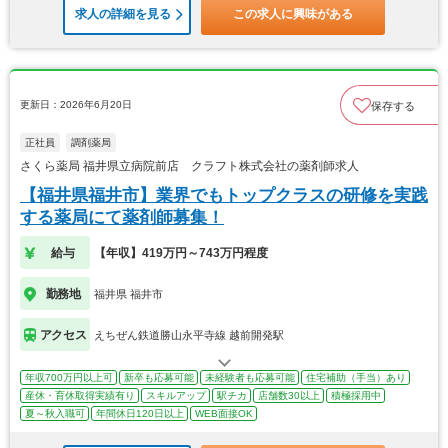
求人の詳細を見る
この求人に興味がある
更新日：2026年6月20日
保存する
正社員
調剤薬局
さくら薬局 福井県立病院前店 クラフト株式会社の薬剤師求人
【福井県福井市】業界でもトップクラスの研修を実践
する薬局にて薬剤師募集！
給与
【年収】419万円～743万円程度
勤務地
福井県 福井市
アクセス
えちぜん鉄道勝山永平寺線 越前開発駅
年収700万円以上可
新卒も応募可能
未経験者も応募可能
住宅補助（手当）あり
産休・育休取得実績有り
スキルアップ
駅チカ
店舗数30以上
積極採用中
夏～秋入職可
年間休日120日以上
WEB面接OK