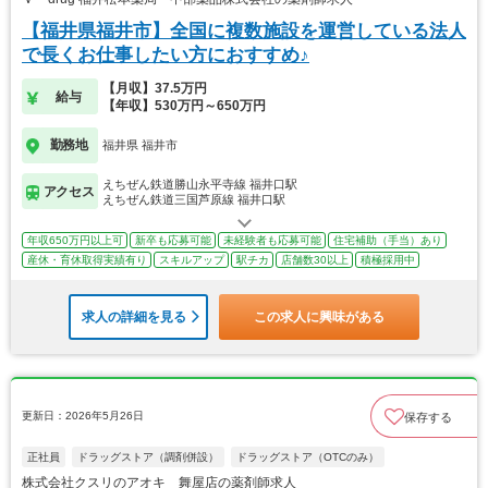
【福井県福井市】全国に複数施設を運営している法人
で長くお仕事したい方におすすめ♪
【月収】37.5万円
給与
【年収】530万円～650万円
勤務地
福井県 福井市
えちぜん鉄道勝山永平寺線 福井口駅
アクセス
えちぜん鉄道三国芦原線 福井口駅
年収650万円以上可
新卒も応募可能
未経験者も応募可能
住宅補助（手当）あり
産休・育休取得実績有り
スキルアップ
駅チカ
店舗数30以上
積極採用中
求人の詳細を見る
この求人に興味がある
更新日：2026年5月26日
保存する
正社員
ドラッグストア（調剤併設）
ドラッグストア（OTCのみ）
株式会社クスリのアオキ 舞屋店の薬剤師求人