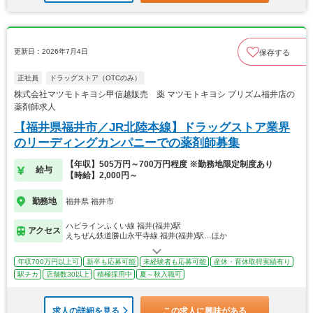
更新日：2026年7月4日
保存する
正社員
ドラッグストア（OTCのみ）
株式会社マツモトキヨシ甲信越販売 薬 マツモトキヨシ プリズム福井店の
薬剤師求人
【福井県福井市／JR北陸本線】ドラッグストア業界
のリーディングカンパニーでの薬剤師募集
【年収】505万円～700万円程度 ※勤務地限定制度あり
給与
【時給】2,000円～
勤務地
福井県 福井市
ハピラインふくい線 福井(福井)駅
アクセス
えちぜん鉄道勝山永平寺線 福井(福井)駅…ほか
年収700万円以上可
新卒も応募可能
未経験者も応募可能
産休・育休取得実績有り
駅チカ
店舗数30以上
積極採用中
夏～秋入職可
求人の詳細を見る
この求人に興味がある