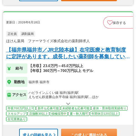
更新日：2026年6月18日
保存する
正社員
調剤薬局
ほけん薬局 ファーマライズ株式会社の薬剤師求人
【福井県福井市／JR北陸本線】在宅医療と教育制度
に定評があります。成長したい薬剤師を募集していま
す
【月収】23.0万円～45.0万円以上
給与
【年収】360万円～700万円以上 モデル
勤務地
福井県 福井市
ハピラインふくい線 福井(福井)駅
アクセス
えちぜん鉄道勝山永平寺線 福井(福井)駅…ほか
年収700万円以上可
新卒も応募可能
未経験者も応募可能
産休・育休取得実績有り
スキルアップ
店舗数30以上
積極採用中
夏～秋入職可
年間休日120日以上
在宅業務あり
求人の詳細を見る
この求人に興味がある