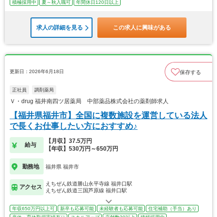
積極採用中
夏～秋入職可
年間休日120日以上
求人の詳細を見る
この求人に興味がある
更新日：2026年6月18日
保存する
正社員
調剤薬局
Ｖ・drug 福井南四ツ居薬局 中部薬品株式会社の薬剤師求人
【福井県福井市】全国に複数施設を運営している法人
で長くお仕事したい方におすすめ♪
【月収】37.5万円
給与
【年収】530万円～650万円
勤務地
福井県 福井市
えちぜん鉄道勝山永平寺線 福井口駅
アクセス
えちぜん鉄道三国芦原線 福井口駅
年収650万円以上可
新卒も応募可能
未経験者も応募可能
住宅補助（手当）あり