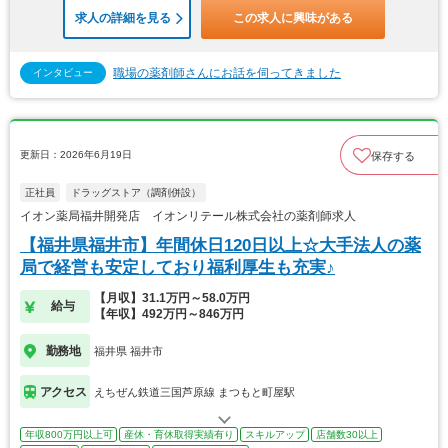
求人の詳細を見る
この求人に興味がある
職場の薬剤師さんにお話を伺ってきました
インタビュー
更新日：2026年6月19日
保存する
正社員
ドラッグストア（調剤併設）
イオン薬局福井開発店 イオンリテール株式会社の薬剤師求人
【福井県福井市】年間休日120日以上☆大手法人の薬
局で経営も安定しており福利厚生も充実♪
【月収】31.1万円～58.0万円
給与
【年収】492万円～846万円
勤務地
福井県 福井市
アクセス
えちぜん鉄道三国芦原線 まつもと町屋駅
年収800万円以上可
産休・育休取得実績有り
スキルアップ
店舗数30以上