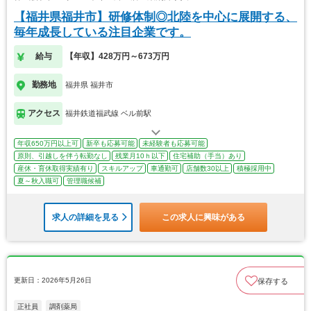
【福井県福井市】研修体制◎北陸を中心に展開する、
毎年成長している注目企業です。
給与
【年収】428万円～673万円
勤務地
福井県 福井市
アクセス
福井鉄道福武線 ベル前駅
年収650万円以上可
新卒も応募可能
未経験者も応募可能
原則、引越しを伴う転勤なし
残業月10ｈ以下
住宅補助（手当）あり
産休・育休取得実績有り
スキルアップ
車通勤可
店舗数30以上
積極採用中
夏～秋入職可
管理職候補
求人の詳細を見る
この求人に興味がある
更新日：2026年5月26日
保存する
正社員
調剤薬局