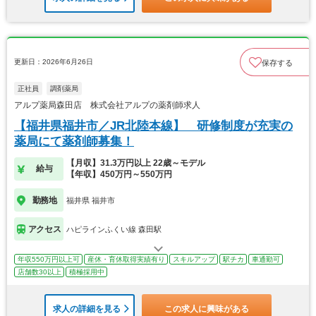
更新日：2026年6月26日
保存する
正社員
調剤薬局
アルプ薬局森田店 株式会社アルプの薬剤師求人
【福井県福井市／JR北陸本線】 研修制度が充実の
薬局にて薬剤師募集！
【月収】31.3万円以上 22歳～モデル
給与
【年収】450万円～550万円
勤務地
福井県 福井市
アクセス
ハピラインふくい線 森田駅
年収550万円以上可
産休・育休取得実績有り
スキルアップ
駅チカ
車通勤可
店舗数30以上
積極採用中
求人の詳細を見る
この求人に興味がある