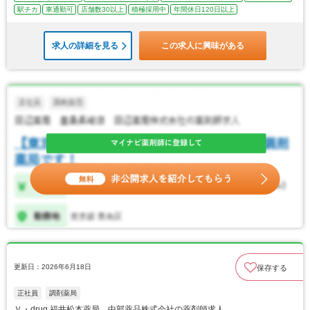
駅チカ
車通勤可
店舗数30以上
積極採用中
年間休日120日以上
求人の詳細を見る
この求人に興味がある
更新日：2026年6月18日
保存する
正社員
調剤薬局
Ｖ・drug 福井松本薬局 中部薬品株式会社の薬剤師求人