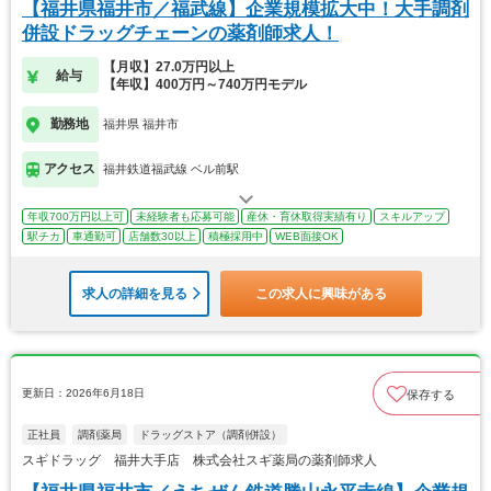
【福井県福井市／福武線】企業規模拡大中！大手調剤
併設ドラッグチェーンの薬剤師求人！
【月収】27.0万円以上
給与
【年収】400万円～740万円モデル
勤務地
福井県 福井市
アクセス
福井鉄道福武線 ベル前駅
年収700万円以上可
未経験者も応募可能
産休・育休取得実績有り
スキルアップ
駅チカ
車通勤可
店舗数30以上
積極採用中
WEB面接OK
求人の詳細を見る
この求人に興味がある
更新日：2026年6月18日
保存する
正社員
調剤薬局
ドラッグストア（調剤併設）
スギドラッグ 福井大手店 株式会社スギ薬局の薬剤師求人