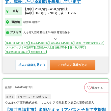
す。成長したい薬剤師を募集しています
【月収】23.0万円～45.0万円以上
給与
【年収】360万円～700万円以上 モデル
勤務地
福井県 福井市
アクセス
えちぜん鉄道勝山永平寺線 越前新保駅
年収700万円以上可
新卒も応募可能
未経験者も応募可能
産休・育休取得実績有り
スキルアップ
車通勤可
店舗数30以上
積極採用中
夏～秋入職可
年間休日120日以上
在宅業務あり
求人の詳細を見る
この求人に興味がある
更新日：2026年6月28日
保存する
正社員
ドラッグストア（調剤併設）
ウエルシア薬局株式会社 ウエルシア福井北四ツ居店の薬剤師求人
【福井県福井市】多彩なキャリアパスと子育て支援制