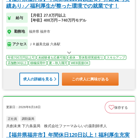
績あり♪／福利厚生が整った環境での就業です！
【月収】27.0万円以上
給与
【年収】400万円～740万円モデル
勤務地
福井県 福井市
アクセス
ＪＲ越美北線 六条駅
年収700万円以上可
未経験者も応募可能
産休・育休取得実績有り
スキルアップ
店舗数30以上
積極採用中
夏～秋入職可
WEB面接OK
求人の詳細を見る
この求人に興味がある
更新日：2026年6月18日
保存する
正社員
調剤薬局
共創未来 下六条薬局 株式会社ファーマみらいの薬剤師求人
【福井県福井市】年間休日120日以上！福利厚生充実