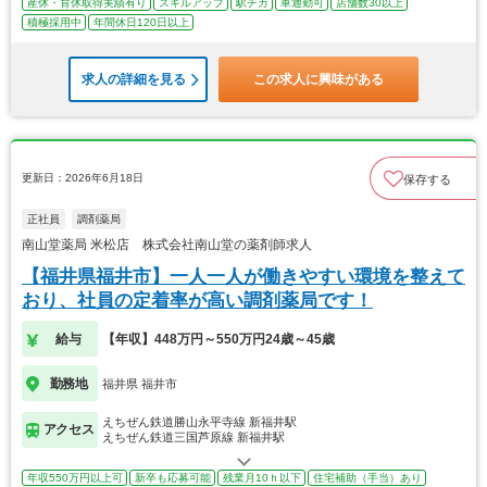
産休・育休取得実績有り
スキルアップ
駅チカ
車通勤可
店舗数30以上
積極採用中
年間休日120日以上
求人の詳細を見る
この求人に興味がある
更新日：2026年6月18日
保存する
正社員
調剤薬局
南山堂薬局 米松店 株式会社南山堂の薬剤師求人
【福井県福井市】一人一人が働きやすい環境を整えて
おり、社員の定着率が高い調剤薬局です！
給与
【年収】448万円～550万円24歳～45歳
勤務地
福井県 福井市
えちぜん鉄道勝山永平寺線 新福井駅
アクセス
えちぜん鉄道三国芦原線 新福井駅
年収550万円以上可
新卒も応募可能
残業月10ｈ以下
住宅補助（手当）あり