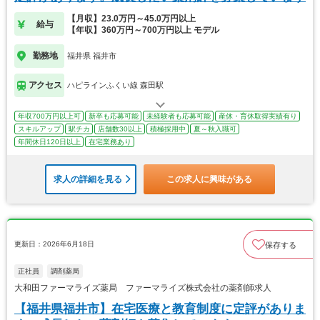
【月収】23.0万円～45.0万円以上
給与
【年収】360万円～700万円以上 モデル
勤務地
福井県 福井市
アクセス
ハピラインふくい線 森田駅
年収700万円以上可
新卒も応募可能
未経験者も応募可能
産休・育休取得実績有り
スキルアップ
駅チカ
店舗数30以上
積極採用中
夏～秋入職可
年間休日120日以上
在宅業務あり
求人の詳細を見る
この求人に興味がある
更新日：2026年6月18日
保存する
正社員
調剤薬局
大和田ファーマライズ薬局 ファーマライズ株式会社の薬剤師求人
【福井県福井市】在宅医療と教育制度に定評がありま