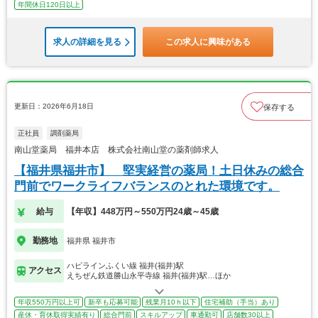
年間休日120日以上
求人の詳細を見る
この求人に興味がある
更新日：2026年6月18日
保存する
正社員
調剤薬局
南山堂薬局 福井本店 株式会社南山堂の薬剤師求人
【福井県福井市】 堅実経営の薬局！土日休みの総合
門前でワークライフバランスのとれた環境です。
給与
【年収】448万円～550万円24歳～45歳
勤務地
福井県 福井市
ハピラインふくい線 福井(福井)駅
アクセス
えちぜん鉄道勝山永平寺線 福井(福井)駅…ほか
年収550万円以上可
新卒も応募可能
残業月10ｈ以下
住宅補助（手当）あり
産休・育休取得実績有り
総合門前
スキルアップ
車通勤可
店舗数30以上