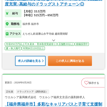
度充実♪高給与のドラッグストアチェーン◎
【月収】33.5万円
給与
【年収】515万円～650万円
勤務地
福井県 福井市
アクセス
えちぜん鉄道勝山永平寺線 越前開発駅
年収650万円以上可
産休・育休取得実績有り
店舗数30以上
積極採用中
夏～秋入職可
年間休日120日以上
求人の詳細を見る
この求人に興味がある
更新日：2026年6月26日
保存する
正社員
ドラッグストア（調剤併設）
ウエルシア薬局株式会社 ウエルシア福井文京店の薬剤師求人
【福井県福井市】多彩なキャリアパスと子育て支援制