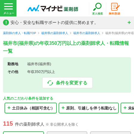
!
安心・安全な転職サポートの提供に努めます。
薬剤師の求人・転職TOP
福井県の薬剤師求人
福井市の薬剤師求人
福井市(福井県)の年
福井市(福井県)の年収350万円以上の薬剤師求人・転職情報
一覧
勤務地
福井市(福井県)
その他
年収350万円以上
条件を変更する
人気のこだわり条件を追加する
土日休み（相談可含む）
原則、引越しを伴う転勤なし
未
115
件の薬剤師求人
※ 非公開求人を除く