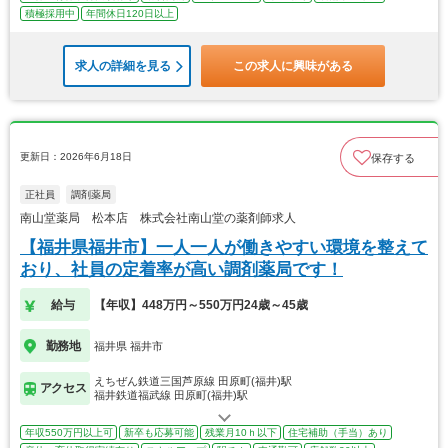
積極採用中
年間休日120日以上
求人の詳細を見る
この求人に興味がある
更新日：2026年6月18日
保存する
正社員
調剤薬局
南山堂薬局 松本店 株式会社南山堂の薬剤師求人
【福井県福井市】一人一人が働きやすい環境を整えて
おり、社員の定着率が高い調剤薬局です！
給与
【年収】448万円～550万円24歳～45歳
勤務地
福井県 福井市
えちぜん鉄道三国芦原線 田原町(福井)駅
アクセス
福井鉄道福武線 田原町(福井)駅
年収550万円以上可
新卒も応募可能
残業月10ｈ以下
住宅補助（手当）あり