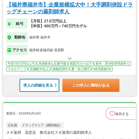
【福井県福井市】企業規模拡大中！大手調剤併設ドラ
ッグチェーンの薬剤師求人
【月収】27.0万円以上
給与
【年収】400万円～740万円モデル
勤務地
福井県 福井市
アクセス
福井鉄道福武線 花堂駅
年収700万円以上可
未経験者も応募可能
残業月10ｈ以下
産休・育休取得実績有り
スキルアップ
店舗数30以上
積極採用中
夏～秋入職可
WEB面接OK
求人の詳細を見る
この求人に興味がある
更新日：2026年6月18日
保存する
正社員
ドラッグストア（調剤併設）
スギ薬局 花堂店 株式会社スギ薬局の薬剤師求人