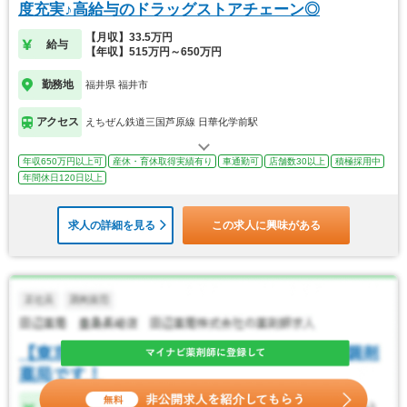
度充実♪高給与のドラッグストアチェーン◎
【月収】33.5万円
給与
【年収】515万円～650万円
勤務地
福井県 福井市
アクセス
えちぜん鉄道三国芦原線 日華化学前駅
年収650万円以上可
産休・育休取得実績有り
車通勤可
店舗数30以上
積極採用中
年間休日120日以上
求人の詳細を見る
この求人に興味がある