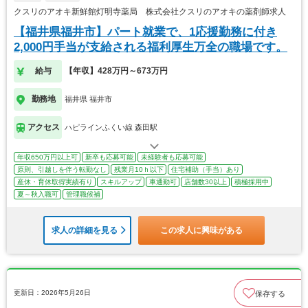
クスリのアオキ新鮮館灯明寺薬局 株式会社クスリのアオキの薬剤師求人
【福井県福井市】パート就業で、1応援勤務に付き
2,000円手当が支給される福利厚生万全の職場です。
給与
【年収】428万円～673万円
勤務地
福井県 福井市
アクセス
ハピラインふくい線 森田駅
年収650万円以上可
新卒も応募可能
未経験者も応募可能
原則、引越しを伴う転勤なし
残業月10ｈ以下
住宅補助（手当）あり
産休・育休取得実績有り
スキルアップ
車通勤可
店舗数30以上
積極採用中
夏～秋入職可
管理職候補
求人の詳細を見る
この求人に興味がある
更新日：2026年5月26日
保存する