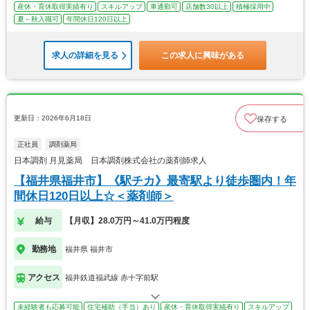
産休・育休取得実績有り
スキルアップ
車通勤可
店舗数30以上
積極採用中
夏～秋入職可
年間休日120日以上
求人の詳細を見る
この求人に興味がある
更新日：2026年6月18日
保存する
正社員
調剤薬局
日本調剤 月見薬局 日本調剤株式会社の薬剤師求人
【福井県福井市】《駅チカ》最寄駅より徒歩圏内！年
間休日120日以上☆＜薬剤師＞
給与
【月収】28.0万円～41.0万円程度
勤務地
福井県 福井市
アクセス
福井鉄道福武線 赤十字前駅
未経験者も応募可能
住宅補助（手当）あり
産休・育休取得実績有り
スキルアップ