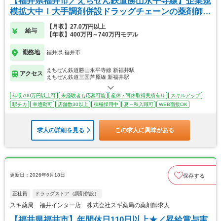
【福井県福井市／えちぜん鉄道勝山永平寺線】企業規
模拡大中！大手調剤併設ドラッグチェーンの薬剤師求
人！
【月収】27.0万円以上
給与
【年収】400万円～740万円モデル
勤務地
福井県 福井市
えちぜん鉄道勝山永平寺線 新福井駅
アクセス
えちぜん鉄道三国芦原線 新福井駅
年収700万円以上可
未経験者も応募可能
産休・育休取得実績有り
スキルアップ
駅チカ
車通勤可
店舗数30以上
積極採用中
夏～秋入職可
WEB面接OK
求人の詳細を見る
この求人に興味がある
更新日：2026年6月18日
保存する
正社員
ドラッグストア（調剤併設）
スギ薬局 福井インター店 株式会社スギ薬局の薬剤師求人
【福井県福井市】年間休日110日以上★／昇給賞与実