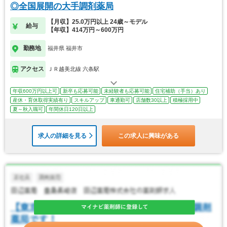
◎全国展開の大手調剤薬局
【月収】25.0万円以上 24歳～モデル
給与
【年収】414万円～600万円
勤務地
福井県 福井市
アクセス
ＪＲ越美北線 六条駅
年収600万円以上可
新卒も応募可能
未経験者も応募可能
住宅補助（手当）あり
産休・育休取得実績有り
スキルアップ
車通勤可
店舗数30以上
積極採用中
夏～秋入職可
年間休日120日以上
求人の詳細を見る
この求人に興味がある