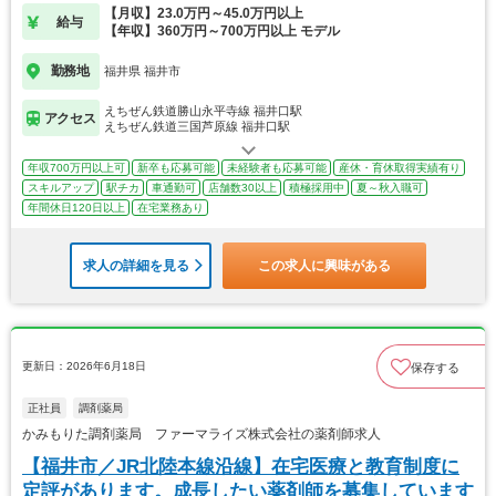
【月収】23.0万円～45.0万円以上
給与
【年収】360万円～700万円以上 モデル
勤務地
福井県 福井市
えちぜん鉄道勝山永平寺線 福井口駅
アクセス
えちぜん鉄道三国芦原線 福井口駅
年収700万円以上可
新卒も応募可能
未経験者も応募可能
産休・育休取得実績有り
スキルアップ
駅チカ
車通勤可
店舗数30以上
積極採用中
夏～秋入職可
年間休日120日以上
在宅業務あり
求人の詳細を見る
この求人に興味がある
更新日：2026年6月18日
保存する
正社員
調剤薬局
かみもりた調剤薬局 ファーマライズ株式会社の薬剤師求人
【福井市／JR北陸本線沿線】在宅医療と教育制度に
定評があります。成長したい薬剤師を募集しています