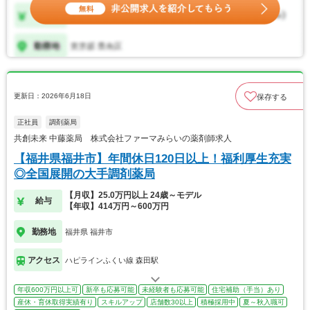
更新日：2026年6月18日
保存する
正社員
調剤薬局
共創未来 中藤薬局 株式会社ファーマみらいの薬剤師求人
【福井県福井市】年間休日120日以上！福利厚生充実
◎全国展開の大手調剤薬局
【月収】25.0万円以上 24歳～モデル
給与
【年収】414万円～600万円
勤務地
福井県 福井市
アクセス
ハピラインふくい線 森田駅
年収600万円以上可
新卒も応募可能
未経験者も応募可能
住宅補助（手当）あり
産休・育休取得実績有り
スキルアップ
店舗数30以上
積極採用中
夏～秋入職可