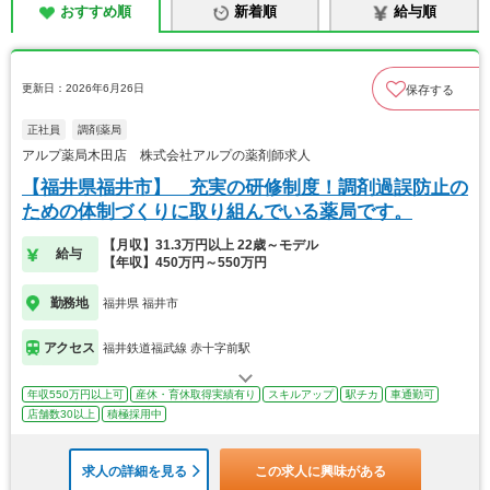
おすすめ順
新着順
給与順
更新日：2026年6月26日
保存する
正社員
調剤薬局
アルプ薬局木田店 株式会社アルプの薬剤師求人
【福井県福井市】 充実の研修制度！調剤過誤防止の
ための体制づくりに取り組んでいる薬局です。
【月収】31.3万円以上 22歳～モデル
給与
【年収】450万円～550万円
勤務地
福井県 福井市
アクセス
福井鉄道福武線 赤十字前駅
年収550万円以上可
産休・育休取得実績有り
スキルアップ
駅チカ
車通勤可
店舗数30以上
積極採用中
求人の詳細を見る
この求人に興味がある