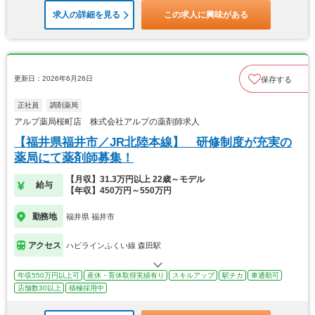
求人の詳細を見る
この求人に興味がある
更新日：2026年6月26日
保存する
正社員
調剤薬局
アルプ薬局桜町店 株式会社アルプの薬剤師求人
【福井県福井市／JR北陸本線】 研修制度が充実の
薬局にて薬剤師募集！
【月収】31.3万円以上 22歳～モデル
給与
【年収】450万円～550万円
勤務地
福井県 福井市
アクセス
ハピラインふくい線 森田駅
年収550万円以上可
産休・育休取得実績有り
スキルアップ
駅チカ
車通勤可
店舗数30以上
積極採用中