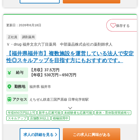
更新日：2026年6月18日
保存する
正社員
調剤薬局
Ｖ・drug 福井文京六丁目薬局 中部薬品株式会社の薬剤師求人
【福井県福井市】複数施設を運営している法人で安定
性◎スキルアップを目指す方にもおすすめです。
【月収】37.5万円
給与
【年収】530万円～650万円
勤務地
福井県 福井市
アクセス
えちぜん鉄道三国芦原線 日華化学前駅
年収650万円以上可
新卒も応募可能
未経験者も応募可能
産休・育休取得実績有り
スキルアップ
店舗数30以上
積極採用中
求人の詳細を見る
この求人に興味がある