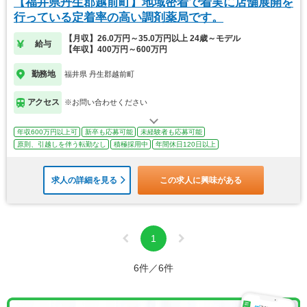
【福井県丹生郡越前町】地域密着で着実に店舗展開を
行っている定着率の高い調剤薬局です。
【月収】26.0万円～35.0万円以上 24歳～モデル
給与
【年収】400万円～600万円
勤務地
福井県 丹生郡越前町
アクセス
※お問い合わせください
年収600万円以上可
新卒も応募可能
未経験者も応募可能
原則、引越しを伴う転勤なし
積極採用中
年間休日120日以上
求人の詳細を見る
この求人に興味がある
1
6件／6件