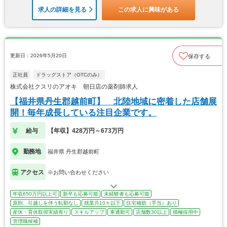
求人の詳細を見る
この求人に興味がある
更新日：2026年5月20日
保存する
正社員
ドラッグストア（OTCのみ）
株式会社クスリのアオキ 朝日店の薬剤師求人
【福井県丹生郡越前町】 北陸地域に密着した店舗展
開！毎年成長している注目企業です。
給与
【年収】428万円～673万円
勤務地
福井県 丹生郡越前町
アクセス
※お問い合わせください
年収650万円以上可
新卒も応募可能
未経験者も応募可能
原則、引越しを伴う転勤なし
残業月10ｈ以下
住宅補助（手当）あり
産休・育休取得実績有り
スキルアップ
車通勤可
店舗数30以上
積極採用中
管理職候補