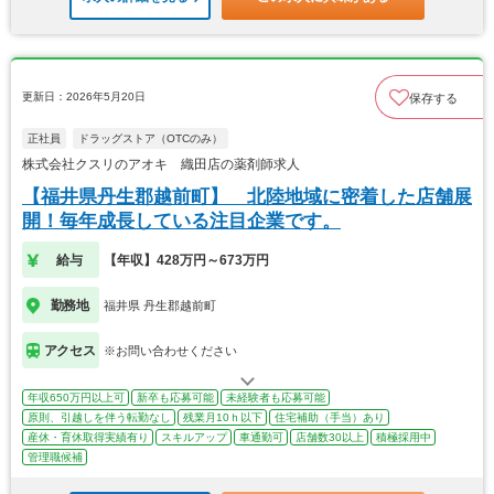
更新日：2026年5月20日
保存する
正社員
ドラッグストア（OTCのみ）
株式会社クスリのアオキ 織田店の薬剤師求人
【福井県丹生郡越前町】 北陸地域に密着した店舗展
開！毎年成長している注目企業です。
給与
【年収】428万円～673万円
勤務地
福井県 丹生郡越前町
アクセス
※お問い合わせください
年収650万円以上可
新卒も応募可能
未経験者も応募可能
原則、引越しを伴う転勤なし
残業月10ｈ以下
住宅補助（手当）あり
産休・育休取得実績有り
スキルアップ
車通勤可
店舗数30以上
積極採用中
管理職候補