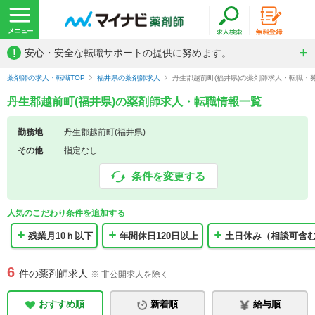
!
安心・安全な転職サポートの提供に努めます。
薬剤師の求人・転職TOP
福井県の薬剤師求人
丹生郡越前町(福井県)の薬剤師求人・転職・
丹生郡越前町(福井県)の薬剤師求人・転職情報一覧
勤務地
丹生郡越前町(福井県)
その他
指定なし
条件を変更する
人気のこだわり条件を追加する
残業月10ｈ以下
年間休日120日以上
土日休み（相談可含
6
件の薬剤師求人
※ 非公開求人を除く
おすすめ順
新着順
給与順