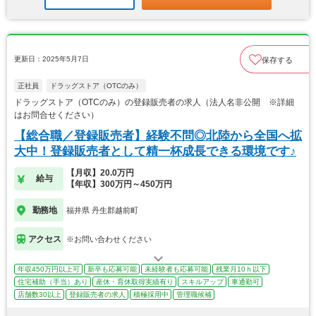
更新日：2025年5月7日
保存する
正社員
ドラッグストア（OTCのみ）
ドラッグストア（OTCのみ）の登録販売者の求人（法人名非公開 ※詳細
はお問合せください）
【総合職／登録販売者】経験不問◎北陸から全国へ拡
大中！登録販売者として精一杯成長できる環境です♪
【月収】20.0万円
給与
【年収】300万円～450万円
勤務地
福井県 丹生郡越前町
アクセス
※お問い合わせください
年収450万円以上可
新卒も応募可能
未経験者も応募可能
残業月10ｈ以下
住宅補助（手当）あり
産休・育休取得実績有り
スキルアップ
車通勤可
店舗数30以上
登録販売者の求人
積極採用中
管理職候補