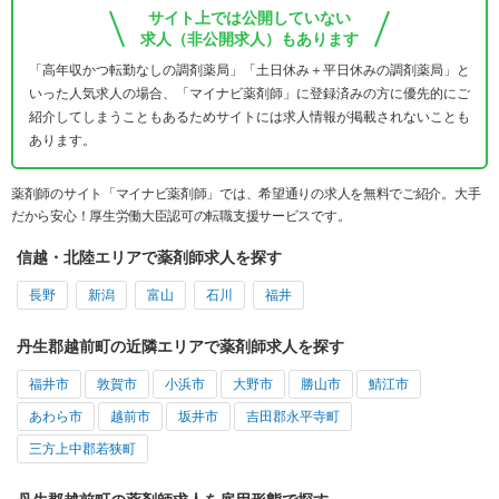
サイト上では公開していない
求人（非公開求人）もあります
「高年収かつ転勤なしの調剤薬局」「土日休み＋平日休みの調剤薬局」と
いった人気求人の場合、「マイナビ薬剤師」に登録済みの方に優先的にご
紹介してしまうこともあるためサイトには求人情報が掲載されないことも
あります。
薬剤師のサイト「マイナビ薬剤師」では、希望通りの求人を無料でご紹介。大手
だから安心！厚生労働大臣認可の転職支援サービスです。
信越・北陸エリアで薬剤師求人を探す
長野
新潟
富山
石川
福井
丹生郡越前町の近隣エリアで薬剤師求人を探す
福井市
敦賀市
小浜市
大野市
勝山市
鯖江市
あわら市
越前市
坂井市
吉田郡永平寺町
三方上中郡若狭町