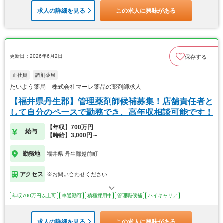
求人の詳細を見る
この求人に興味がある
更新日：2026年6月2日
保存する
正社員
調剤薬局
たいよう薬局 株式会社マーレ薬品の薬剤師求人
【福井県丹生郡】管理薬剤師候補募集！店舗責任者と
して自分のペースで勤務でき、高年収相談可能です！
【年収】700万円
給与
【時給】3,000円～
勤務地
福井県 丹生郡越前町
アクセス
※お問い合わせください
年収700万円以上可
車通勤可
積極採用中
管理職候補
ハイキャリア
求人の詳細を見る
この求人に興味がある