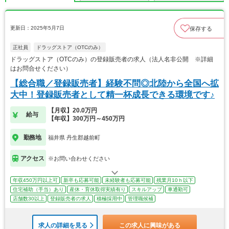
更新日：2025年5月7日
保存する
正社員
ドラッグストア（OTCのみ）
ドラッグストア（OTCのみ）の登録販売者の求人（法人名非公開 ※詳細
はお問合せください）
【総合職／登録販売者】経験不問◎北陸から全国へ拡
大中！登録販売者として精一杯成長できる環境です♪
【月収】20.0万円
給与
【年収】300万円～450万円
勤務地
福井県 丹生郡越前町
アクセス
※お問い合わせください
年収450万円以上可
新卒も応募可能
未経験者も応募可能
残業月10ｈ以下
住宅補助（手当）あり
産休・育休取得実績有り
スキルアップ
車通勤可
店舗数30以上
登録販売者の求人
積極採用中
管理職候補
求人の詳細を見る
この求人に興味がある