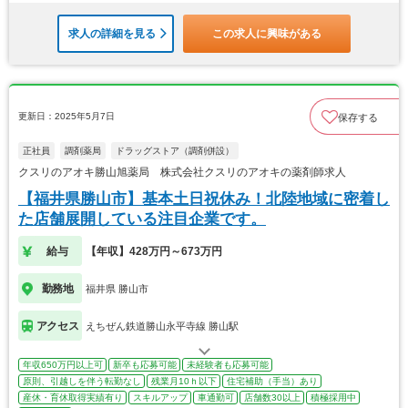
求人の詳細を見る
この求人に興味がある
更新日：2025年5月7日
保存する
正社員
調剤薬局
ドラッグストア（調剤併設）
クスリのアオキ勝山旭薬局 株式会社クスリのアオキの薬剤師求人
【福井県勝山市】基本土日祝休み！北陸地域に密着し
た店舗展開している注目企業です。
給与
【年収】428万円～673万円
勤務地
福井県 勝山市
アクセス
えちぜん鉄道勝山永平寺線 勝山駅
年収650万円以上可
新卒も応募可能
未経験者も応募可能
原則、引越しを伴う転勤なし
残業月10ｈ以下
住宅補助（手当）あり
産休・育休取得実績有り
スキルアップ
車通勤可
店舗数30以上
積極採用中