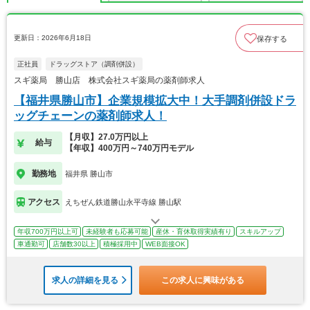
更新日：2026年6月18日
保存する
正社員
ドラッグストア（調剤併設）
スギ薬局 勝山店 株式会社スギ薬局の薬剤師求人
【福井県勝山市】企業規模拡大中！大手調剤併設ドラ
ッグチェーンの薬剤師求人！
【月収】27.0万円以上
給与
【年収】400万円～740万円モデル
勤務地
福井県 勝山市
アクセス
えちぜん鉄道勝山永平寺線 勝山駅
年収700万円以上可
未経験者も応募可能
産休・育休取得実績有り
スキルアップ
車通勤可
店舗数30以上
積極採用中
WEB面接OK
求人の詳細を見る
この求人に興味がある