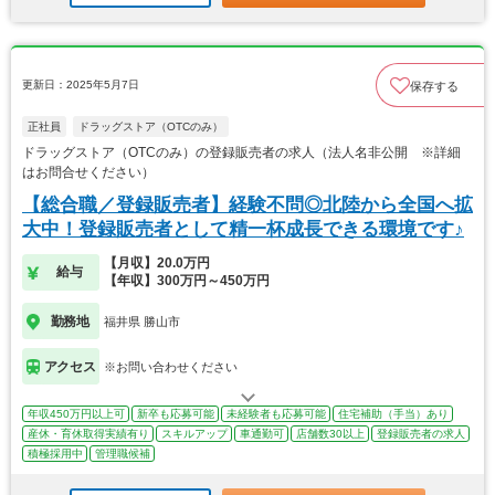
更新日：2025年5月7日
保存する
正社員
ドラッグストア（OTCのみ）
ドラッグストア（OTCのみ）の登録販売者の求人（法人名非公開 ※詳細
はお問合せください）
【総合職／登録販売者】経験不問◎北陸から全国へ拡
大中！登録販売者として精一杯成長できる環境です♪
【月収】20.0万円
給与
【年収】300万円～450万円
勤務地
福井県 勝山市
アクセス
※お問い合わせください
年収450万円以上可
新卒も応募可能
未経験者も応募可能
住宅補助（手当）あり
産休・育休取得実績有り
スキルアップ
車通勤可
店舗数30以上
登録販売者の求人
積極採用中
管理職候補