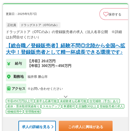
更新日：2025年5月7日
保存する
正社員
ドラッグストア（OTCのみ）
ドラッグストア（OTCのみ）の登録販売者の求人（法人名非公開 ※詳細
はお問合せください）
【総合職／登録販売者】経験不問◎北陸から全国へ拡
大中！登録販売者として精一杯成長できる環境です♪
【月収】20.0万円
給与
【年収】300万円～450万円
勤務地
福井県 勝山市
アクセス
※お問い合わせください
年収450万円以上可
新卒も応募可能
未経験者も応募可能
住宅補助（手当）あり
産休・育休取得実績有り
スキルアップ
車通勤可
店舗数30以上
登録販売者の求人
積極採用中
管理職候補
求人の詳細を見る
この求人に興味がある