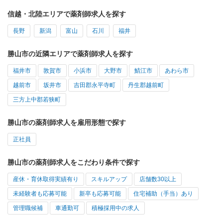
信越・北陸エリアで薬剤師求人を探す
長野
新潟
富山
石川
福井
勝山市の近隣エリアで薬剤師求人を探す
福井市
敦賀市
小浜市
大野市
鯖江市
あわら市
越前市
坂井市
吉田郡永平寺町
丹生郡越前町
三方上中郡若狭町
勝山市の薬剤師求人を雇用形態で探す
正社員
勝山市の薬剤師求人をこだわり条件で探す
産休・育休取得実績有り
スキルアップ
店舗数30以上
未経験者も応募可能
新卒も応募可能
住宅補助（手当）あり
管理職候補
車通勤可
積極採用中の求人