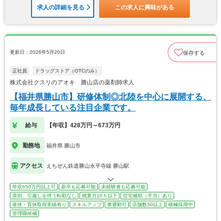
求人の詳細を見る
この求人に興味がある
更新日：2026年5月20日
保存する
正社員
ドラッグストア（OTCのみ）
株式会社クスリのアオキ 勝山店の薬剤師求人
【福井県勝山市】研修体制◎北陸を中心に展開する、
毎年成長している注目企業です。
給与
【年収】428万円～673万円
勤務地
福井県 勝山市
アクセス
えちぜん鉄道勝山永平寺線 勝山駅
年収650万円以上可
新卒も応募可能
未経験者も応募可能
原則、引越しを伴う転勤なし
残業月10ｈ以下
住宅補助（手当）あり
産休・育休取得実績有り
スキルアップ
車通勤可
店舗数30以上
積極採用中
管理職候補