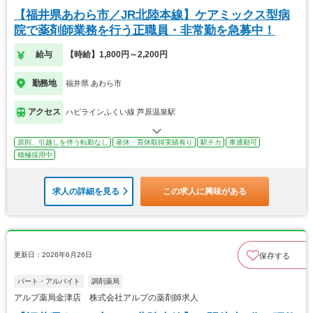
【福井県あわら市／JR北陸本線】ケアミックス型病
院で薬剤師業務を行う正職員・非常勤を急募中！
給与
【時給】1,800円～2,200円
勤務地
福井県 あわら市
アクセス
ハピラインふくい線 芦原温泉駅
原則、引越しを伴う転勤なし
産休・育休取得実績有り
駅チカ
車通勤可
積極採用中
求人の詳細を見る
この求人に興味がある
更新日：2026年6月26日
保存する
パート・アルバイト
調剤薬局
アルプ薬局金津店 株式会社アルプの薬剤師求人