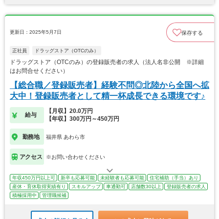
更新日：2025年5月7日
保存する
正社員
ドラッグストア（OTCのみ）
ドラッグストア（OTCのみ）の登録販売者の求人（法人名非公開 ※詳細
はお問合せください）
【総合職／登録販売者】経験不問◎北陸から全国へ拡
大中！登録販売者として精一杯成長できる環境です♪
【月収】20.0万円
給与
【年収】300万円～450万円
勤務地
福井県 あわら市
アクセス
※お問い合わせください
年収450万円以上可
新卒も応募可能
未経験者も応募可能
住宅補助（手当）あり
産休・育休取得実績有り
スキルアップ
車通勤可
店舗数30以上
登録販売者の求人
積極採用中
管理職候補