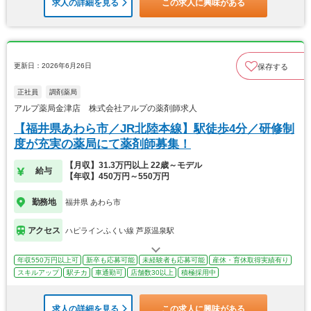
求人の詳細を見る
この求人に興味がある
更新日：2026年6月26日
保存する
正社員
調剤薬局
アルプ薬局金津店 株式会社アルプの薬剤師求人
【福井県あわら市／JR北陸本線】駅徒歩4分／研修制
度が充実の薬局にて薬剤師募集！
【月収】31.3万円以上 22歳～モデル
給与
【年収】450万円～550万円
勤務地
福井県 あわら市
アクセス
ハピラインふくい線 芦原温泉駅
年収550万円以上可
新卒も応募可能
未経験者も応募可能
産休・育休取得実績有り
スキルアップ
駅チカ
車通勤可
店舗数30以上
積極採用中
求人の詳細を見る
この求人に興味がある