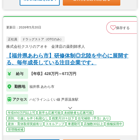
更新日：2026年5月20日
保存する
正社員
ドラッグストア（OTCのみ）
株式会社クスリのアオキ 金津店の薬剤師求人
【福井県あわら市】研修体制◎北陸を中心に展開す
る、毎年成長している注目企業です。
給与
【年収】428万円～673万円
勤務地
福井県 あわら市
アクセス
ハピラインふくい線 芦原温泉駅
年収650万円以上可
新卒も応募可能
未経験者も応募可能
原則、引越しを伴う転勤なし
残業月10ｈ以下
住宅補助（手当）あり
産休・育休取得実績有り
スキルアップ
車通勤可
店舗数30以上
積極採用中
管理職候補