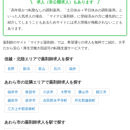
求人（非公開求人）もあります
「高年収かつ転勤なしの調剤薬局」「土日休み＋平日休みの調剤薬局」と
いった人気求人の場合、「マイナビ薬剤師」に登録済みの方に優先的にご
紹介してしまうこともあるためサイトには求人情報が掲載されないことも
あります。
薬剤師のサイト「マイナビ薬剤師」では、希望通りの求人を無料でご紹介。大手
だから安心！厚生労働大臣認可の転職支援サービスです。
信越・北陸エリアで薬剤師求人を探す
長野
新潟
富山
石川
福井
あわら市の近隣エリアで薬剤師求人を探す
福井市
敦賀市
小浜市
大野市
勝山市
鯖江市
越前市
坂井市
吉田郡永平寺町
丹生郡越前町
三方上中郡若狭町
あわら市の薬剤師求人を駅で探す