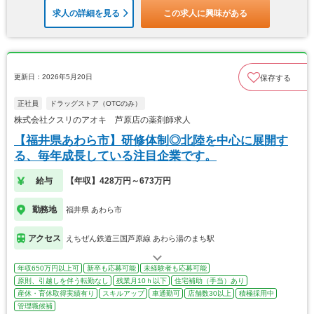
求人の詳細を見る
この求人に興味がある
更新日：2026年5月20日
保存する
正社員
ドラッグストア（OTCのみ）
株式会社クスリのアオキ 芦原店の薬剤師求人
【福井県あわら市】研修体制◎北陸を中心に展開す
る、毎年成長している注目企業です。
給与
【年収】428万円～673万円
勤務地
福井県 あわら市
アクセス
えちぜん鉄道三国芦原線 あわら湯のまち駅
年収650万円以上可
新卒も応募可能
未経験者も応募可能
原則、引越しを伴う転勤なし
残業月10ｈ以下
住宅補助（手当）あり
産休・育休取得実績有り
スキルアップ
車通勤可
店舗数30以上
積極採用中
管理職候補