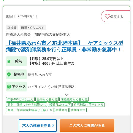
更新日：2024年7月8日
保存する
正社員
病院・クリニック
医療法人泉壽会 加納病院の薬剤師求人
【福井県あわら市／JR北陸本線】 ケアミックス型
病院で薬剤師業務を行う正職員・非常勤を急募中！
【月収】25.0万円以上
給与
【年収】400万円以上 賞与含
勤務地
福井県 あわら市
アクセス
ハピラインふくい線 芦原温泉駅
年収400万円以上可
新卒も応募可能
未経験者も応募可能
原則、引越しを伴う転勤なし
残業月10ｈ以下
住宅補助（手当）あり
産休・育休取得実績有り
駅チカ
車通勤可
積極採用中
求人の詳細を見る
この求人に興味がある