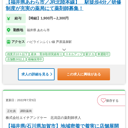
【福井県あわら市／JR北陸本線】 駅徒歩4分／研修
制度が充実の薬局にて薬剤師募集！
給与
【時給】1,900円～2,300円
勤務地
福井県 あわら市
アクセス
ハピラインふくい線 芦原温泉駅
残業月10ｈ以下
産休・育休取得実績有り
スキルアップ
駅チカ
車通勤可
店舗数30以上
積極採用中
求人の詳細を見る
この求人に興味がある
更新日：2022年7月5日
保存する
正社員
調剤薬局
株式会社エイチアンドケー 北潟店の薬剤師求人
【福井県/石川県加賀市】地域密着で着実に店舗展開