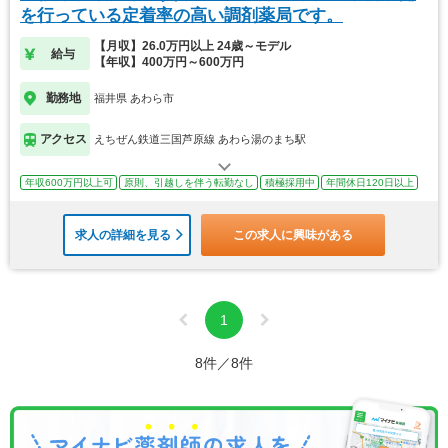
を行っている定着率の高い調剤薬局です。
【月収】26.0万円以上 24歳～モデル
給与
【年収】400万円～600万円
勤務地
福井県 あわら市
アクセス
えちぜん鉄道三国芦原線 あわら湯のまち駅
年収600万円以上可
原則、引越しを伴う転勤なし
積極採用中
年間休日120日以上
求人の詳細を見る
この求人に興味がある
1
8件／8件