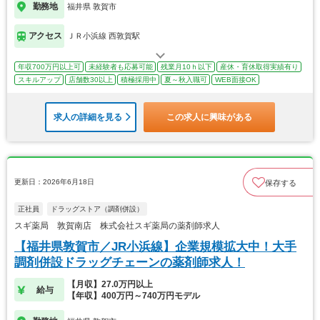
勤務地
福井県 敦賀市
アクセス
ＪＲ小浜線 西敦賀駅
年収700万円以上可
未経験者も応募可能
残業月10ｈ以下
産休・育休取得実績有り
スキルアップ
店舗数30以上
積極採用中
夏～秋入職可
WEB面接OK
求人の詳細を見る
この求人に興味がある
更新日：2026年6月18日
保存する
正社員
ドラッグストア（調剤併設）
スギ薬局 敦賀南店 株式会社スギ薬局の薬剤師求人
【福井県敦賀市／JR小浜線】企業規模拡大中！大手
調剤併設ドラッグチェーンの薬剤師求人！
【月収】27.0万円以上
給与
【年収】400万円～740万円モデル