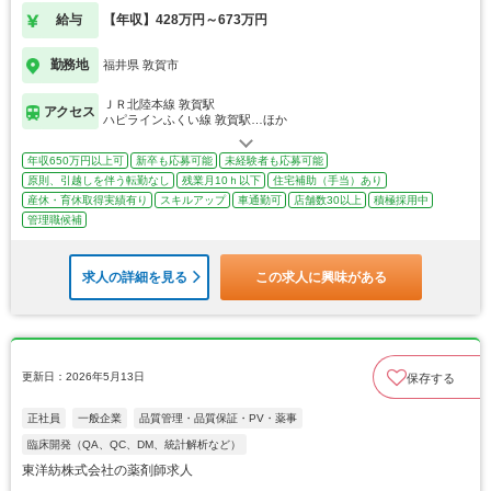
給与
【年収】428万円～673万円
勤務地
福井県 敦賀市
ＪＲ北陸本線 敦賀駅
アクセス
ハピラインふくい線 敦賀駅…ほか
年収650万円以上可
新卒も応募可能
未経験者も応募可能
原則、引越しを伴う転勤なし
残業月10ｈ以下
住宅補助（手当）あり
産休・育休取得実績有り
スキルアップ
車通勤可
店舗数30以上
積極採用中
管理職候補
求人の詳細を見る
この求人に興味がある
更新日：2026年5月13日
保存する
正社員
一般企業
品質管理・品質保証・PV・薬事
臨床開発（QA、QC、DM、統計解析など）
東洋紡株式会社の薬剤師求人