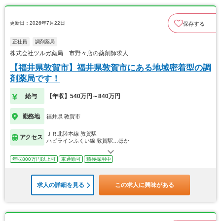
更新日：2026年7月22日
保存する
正社員
調剤薬局
株式会社ツルガ薬局 市野々店の薬剤師求人
【福井県敦賀市】福井県敦賀市にある地域密着型の調
剤薬局です！
給与
【年収】540万円～840万円
勤務地
福井県 敦賀市
ＪＲ北陸本線 敦賀駅
アクセス
ハピラインふくい線 敦賀駅…ほか
年収800万円以上可
車通勤可
積極採用中
求人の詳細を見る
この求人に興味がある