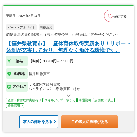
更新日：2026年6月24日
保存する
パート・アルバイト
調剤薬局
調剤薬局の薬剤師求人（法人名非公開 ※詳細はお問合せください）
【福井県敦賀市】 産休育休取得実績あり！サポート
体制が充実しており、無理なく働ける環境です。
給与
【時給】1,800円～2,500円
勤務地
福井県 敦賀市
ＪＲ北陸本線 敦賀駅
アクセス
ハピラインふくい線 敦賀駅…ほか
産休・育休取得実績有り
スキルアップ
駅チカ
車通勤可
店舗数30以上
積極採用中
求人の詳細を見る
この求人に興味がある