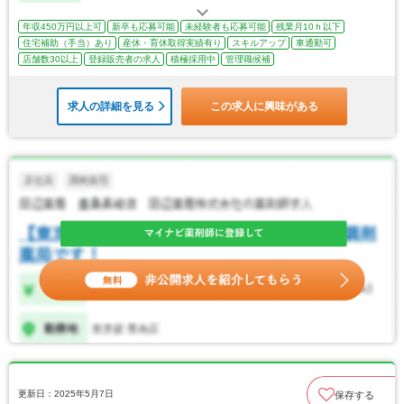
年収450万円以上可
新卒も応募可能
未経験者も応募可能
残業月10ｈ以下
住宅補助（手当）あり
産休・育休取得実績有り
スキルアップ
車通勤可
店舗数30以上
登録販売者の求人
積極採用中
管理職候補
求人の詳細を見る
この求人に興味がある
更新日：2025年5月7日
保存する