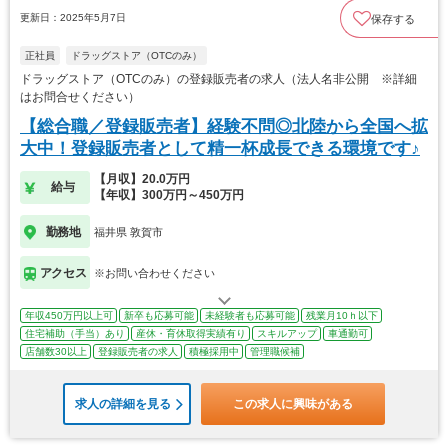
更新日：2025年5月7日
保存する
正社員
ドラッグストア（OTCのみ）
ドラッグストア（OTCのみ）の登録販売者の求人（法人名非公開 ※詳細
はお問合せください）
【総合職／登録販売者】経験不問◎北陸から全国へ拡
大中！登録販売者として精一杯成長できる環境です♪
【月収】20.0万円
給与
【年収】300万円～450万円
勤務地
福井県 敦賀市
アクセス
※お問い合わせください
年収450万円以上可
新卒も応募可能
未経験者も応募可能
残業月10ｈ以下
住宅補助（手当）あり
産休・育休取得実績有り
スキルアップ
車通勤可
店舗数30以上
登録販売者の求人
積極採用中
管理職候補
求人の詳細を見る
この求人に興味がある