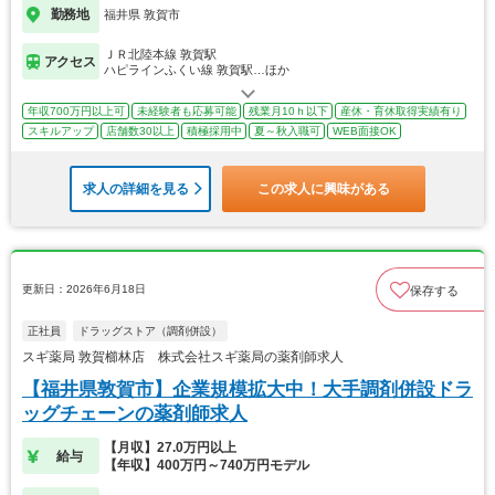
勤務地
福井県 敦賀市
ＪＲ北陸本線 敦賀駅
アクセス
ハピラインふくい線 敦賀駅…ほか
年収700万円以上可
未経験者も応募可能
残業月10ｈ以下
産休・育休取得実績有り
スキルアップ
店舗数30以上
積極採用中
夏～秋入職可
WEB面接OK
求人の詳細を見る
この求人に興味がある
更新日：2026年6月18日
保存する
正社員
ドラッグストア（調剤併設）
スギ薬局 敦賀櫛林店 株式会社スギ薬局の薬剤師求人
【福井県敦賀市】企業規模拡大中！大手調剤併設ドラ
ッグチェーンの薬剤師求人
【月収】27.0万円以上
給与
【年収】400万円～740万円モデル