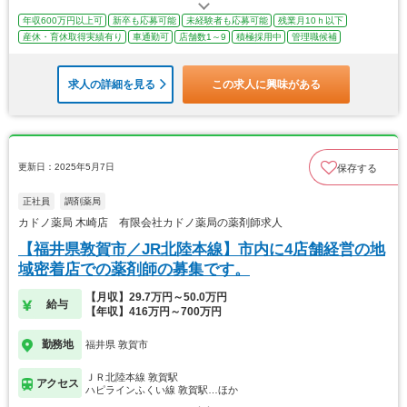
年収600万円以上可
新卒も応募可能
未経験者も応募可能
残業月10ｈ以下
産休・育休取得実績有り
車通勤可
店舗数1～9
積極採用中
管理職候補
求人の詳細を見る
この求人に興味がある
更新日：2025年5月7日
保存する
正社員
調剤薬局
カドノ薬局 木崎店 有限会社カドノ薬局の薬剤師求人
【福井県敦賀市／JR北陸本線】市内に4店舗経営の地
域密着店での薬剤師の募集です。
【月収】29.7万円～50.0万円
給与
【年収】416万円～700万円
勤務地
福井県 敦賀市
ＪＲ北陸本線 敦賀駅
アクセス
ハピラインふくい線 敦賀駅…ほか