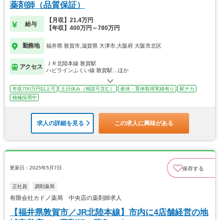
薬剤師（品質保証）
【月収】21.4万円
給与
【年収】400万円～780万円
勤務地
福井県 敦賀市,滋賀県 大津市,大阪府 大阪市北区
ＪＲ北陸本線 敦賀駅
アクセス
ハピラインふくい線 敦賀駅…ほか
年収700万円以上可
土日休み（相談可含む）
産休・育休取得実績有り
駅チカ
積極採用中
求人の詳細を見る
この求人に興味がある
更新日：2025年5月7日
保存する
正社員
調剤薬局
有限会社カドノ薬局 中央店の薬剤師求人
【福井県敦賀市／JR北陸本線】市内に4店舗経営の地