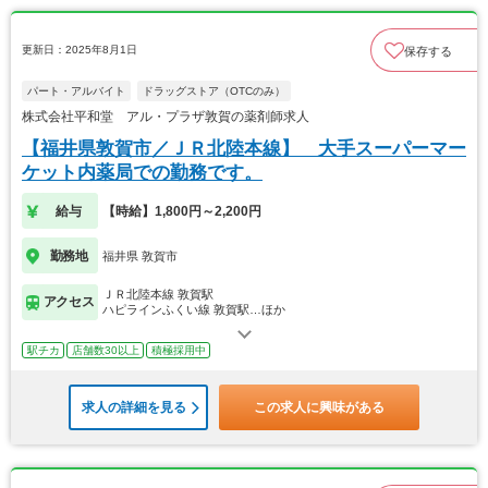
更新日：2025年8月1日
保存する
パート・アルバイト
ドラッグストア（OTCのみ）
株式会社平和堂 アル・プラザ敦賀の薬剤師求人
【福井県敦賀市／ＪＲ北陸本線】 大手スーパーマー
ケット内薬局での勤務です。
給与
【時給】1,800円～2,200円
勤務地
福井県 敦賀市
ＪＲ北陸本線 敦賀駅
アクセス
ハピラインふくい線 敦賀駅…ほか
駅チカ
店舗数30以上
積極採用中
求人の詳細を見る
この求人に興味がある