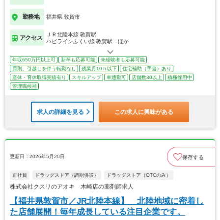
勤務地
福井県 敦賀市
ＪＲ北陸本線 敦賀駅
アクセス
ハピラインふくい線 敦賀駅…ほか
年収650万円以上可
新卒も応募可能
未経験者も応募可能
原則、引越しを伴う転勤なし
残業月10ｈ以下
住宅補助（手当）あり
産休・育休取得実績有り
スキルアップ
車通勤可
店舗数30以上
積極採用中
管理職候補
求人の詳細を見る
この求人に興味がある
更新日：2026年5月20日
保存する
正社員
ドラッグストア（調剤併設）
ドラッグストア（OTCのみ）
株式会社クスリのアオキ 木崎店の薬剤師求人
【福井県敦賀市／JR北陸本線】 北陸地域に密着し
た店舗展開！毎年成長している注目企業です。