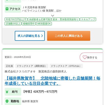
ＪＲ北陸本線 敦賀駅
アクセス
ハピラインふくい線 敦賀駅…ほか
年収700万円以上可
未経験者も応募可能
産休・育休取得実績有り
スキルアップ
店舗数30以上
積極採用中
WEB面接OK
求人の詳細を見る
この求人に興味がある
更新日：2026年5月20日
保存する
正社員
ドラッグストア（調剤併設）
ドラッグストア（OTCのみ）
株式会社クスリのアオキ 敦賀南店の薬剤師求人
【福井県敦賀市】 北陸地域に密着した店舗展開！毎
年成長している注目企業です。
給与
【年収】428万円～673万円
勤務地
福井県 敦賀市