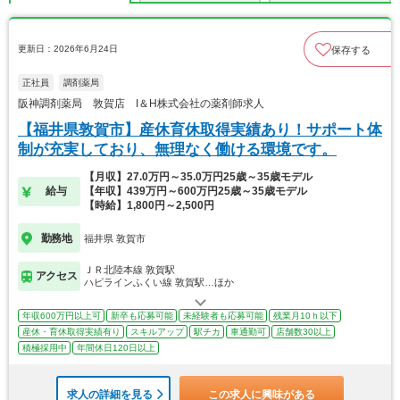
更新日：2026年6月24日
保存する
正社員
調剤薬局
阪神調剤薬局 敦賀店 I＆H株式会社の薬剤師求人
【福井県敦賀市】産休育休取得実績あり！サポート体
制が充実しており、無理なく働ける環境です。
【月収】27.0万円～35.0万円25歳～35歳モデル
給与
【年収】439万円～600万円25歳～35歳モデル
【時給】1,800円～2,500円
勤務地
福井県 敦賀市
ＪＲ北陸本線 敦賀駅
アクセス
ハピラインふくい線 敦賀駅…ほか
年収600万円以上可
新卒も応募可能
未経験者も応募可能
残業月10ｈ以下
産休・育休取得実績有り
スキルアップ
駅チカ
車通勤可
店舗数30以上
積極採用中
年間休日120日以上
求人の詳細を見る
この求人に興味がある