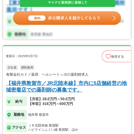
更新日：2025年5月7日
保存する
正社員
調剤薬局
有限会社カドノ薬局 ヘルシートッポの薬剤師求人
【福井県敦賀市／JR北陸本線】市内に5店舗経営の地
域密着店での薬剤師の募集です。
【月収】28.0万円～50.0万円
給与
【年収】416万円～600万円
勤務地
福井県 敦賀市
ＪＲ北陸本線 敦賀駅
アクセス
ハピラインふくい線 敦賀駅…ほか