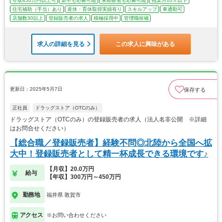
年収450万円以上可
新卒も応募可能
未経験者も応募可能
残業月10ｈ以下
住宅補助（手当）あり
産休・育休取得実績有り
スキルアップ
車通勤可
店舗数30以上
登録販売者の求人
積極採用中
管理職候補
求人の詳細を見る
この求人に興味がある
更新日：2025年5月7日
保存する
正社員
ドラッグストア（OTCのみ）
ドラッグストア（OTCのみ）の登録販売者の求人（法人名非公開 ※詳細
はお問合せください）
【総合職／登録販売者】経験不問◎北陸から全国へ拡
大中！登録販売者として精一杯成長できる環境です♪
【月収】20.0万円
給与
【年収】300万円～450万円
勤務地
福井県 敦賀市
アクセス
※お問い合わせください