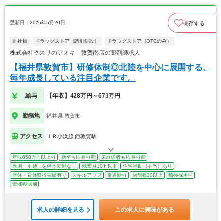
更新日：2026年5月20日
保存する
正社員
ドラッグストア（調剤併設）
ドラッグストア（OTCのみ）
株式会社クスリのアオキ 敦賀南店の薬剤師求人
【福井県敦賀市】研修体制◎北陸を中心に展開する、
毎年成長している注目企業です。
給与
【年収】428万円～673万円
勤務地
福井県 敦賀市
アクセス
ＪＲ小浜線 西敦賀駅
年収650万円以上可
新卒も応募可能
未経験者も応募可能
原則、引越しを伴う転勤なし
残業月10ｈ以下
住宅補助（手当）あり
産休・育休取得実績有り
スキルアップ
車通勤可
店舗数30以上
積極採用中
管理職候補
求人の詳細を見る
この求人に興味がある