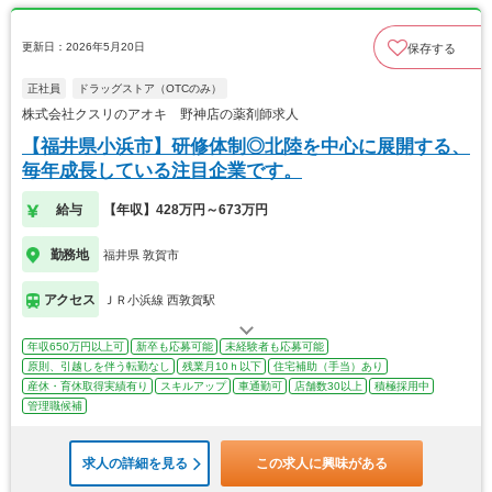
更新日：2026年5月20日
保存する
正社員
ドラッグストア（OTCのみ）
株式会社クスリのアオキ 野神店の薬剤師求人
【福井県小浜市】研修体制◎北陸を中心に展開する、
毎年成長している注目企業です。
給与
【年収】428万円～673万円
勤務地
福井県 敦賀市
アクセス
ＪＲ小浜線 西敦賀駅
年収650万円以上可
新卒も応募可能
未経験者も応募可能
原則、引越しを伴う転勤なし
残業月10ｈ以下
住宅補助（手当）あり
産休・育休取得実績有り
スキルアップ
車通勤可
店舗数30以上
積極採用中
管理職候補
求人の詳細を見る
この求人に興味がある