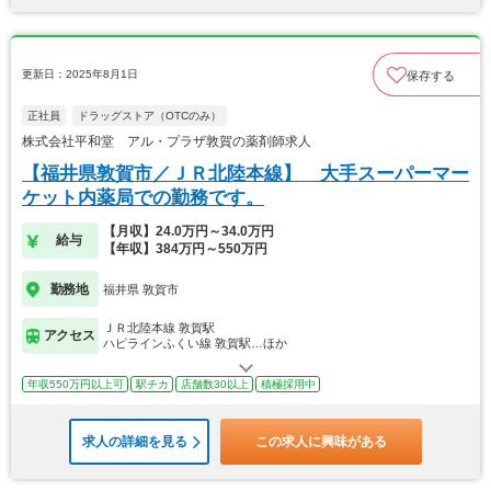
更新日：2025年8月1日
保存する
正社員
ドラッグストア（OTCのみ）
株式会社平和堂 アル・プラザ敦賀の薬剤師求人
【福井県敦賀市／ＪＲ北陸本線】 大手スーパーマー
ケット内薬局での勤務です。
【月収】24.0万円～34.0万円
給与
【年収】384万円～550万円
勤務地
福井県 敦賀市
ＪＲ北陸本線 敦賀駅
アクセス
ハピラインふくい線 敦賀駅…ほか
年収550万円以上可
駅チカ
店舗数30以上
積極採用中
求人の詳細を見る
この求人に興味がある