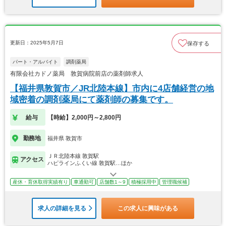
更新日：2025年5月7日
保存する
パート・アルバイト
調剤薬局
有限会社カドノ薬局 敦賀病院前店の薬剤師求人
【福井県敦賀市／JR北陸本線】市内に4店舗経営の地
域密着の調剤薬局にて薬剤師の募集です。
給与
【時給】2,000円～2,800円
勤務地
福井県 敦賀市
ＪＲ北陸本線 敦賀駅
アクセス
ハピラインふくい線 敦賀駅…ほか
産休・育休取得実績有り
車通勤可
店舗数1～9
積極採用中
管理職候補
求人の詳細を見る
この求人に興味がある