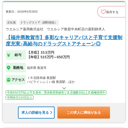
更新日：2026年6月28日
保存する
正社員
ドラッグストア（調剤併設）
ウエルシア薬局株式会社 ウエルシア敦賀中央町店の薬剤師求人
【福井県敦賀市】多彩なキャリアパスと子育て支援制
度充実♪高給与のドラッグストアチェーン◎
【月収】33.5万円
給与
【年収】515万円～650万円
勤務地
福井県 敦賀市
ＪＲ北陸本線 敦賀駅
アクセス
ハピラインふくい線 敦賀駅…ほか
年収650万円以上可
産休・育休取得実績有り
店舗数30以上
積極採用中
年間休日120日以上
求人の詳細を見る
この求人に興味がある