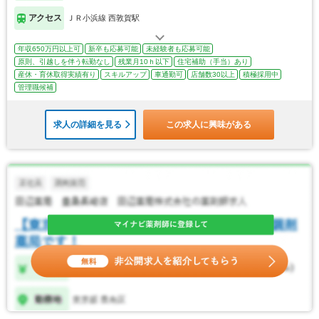
アクセス
ＪＲ小浜線 西敦賀駅
年収650万円以上可
新卒も応募可能
未経験者も応募可能
原則、引越しを伴う転勤なし
残業月10ｈ以下
住宅補助（手当）あり
産休・育休取得実績有り
スキルアップ
車通勤可
店舗数30以上
積極採用中
管理職候補
求人の詳細を見る
この求人に興味がある