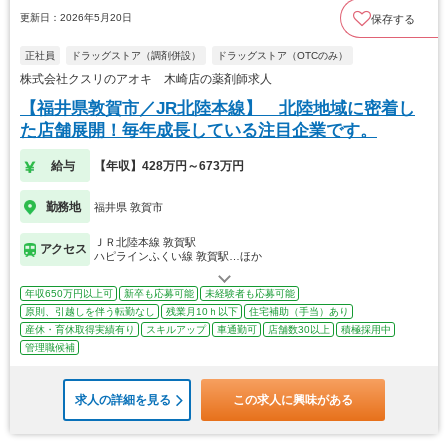
更新日：2026年5月20日
保存する
正社員
ドラッグストア（調剤併設）
ドラッグストア（OTCのみ）
株式会社クスリのアオキ 木崎店の薬剤師求人
【福井県敦賀市／JR北陸本線】 北陸地域に密着し
た店舗展開！毎年成長している注目企業です。
給与
【年収】428万円～673万円
勤務地
福井県 敦賀市
ＪＲ北陸本線 敦賀駅
アクセス
ハピラインふくい線 敦賀駅…ほか
年収650万円以上可
新卒も応募可能
未経験者も応募可能
原則、引越しを伴う転勤なし
残業月10ｈ以下
住宅補助（手当）あり
産休・育休取得実績有り
スキルアップ
車通勤可
店舗数30以上
積極採用中
管理職候補
求人の詳細を見る
この求人に興味がある