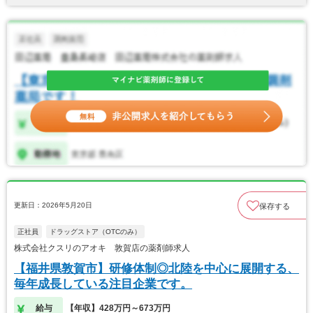
更新日：2026年5月20日
保存する
正社員
ドラッグストア（OTCのみ）
株式会社クスリのアオキ 敦賀店の薬剤師求人
【福井県敦賀市】研修体制◎北陸を中心に展開する、
毎年成長している注目企業です。
給与
【年収】428万円～673万円