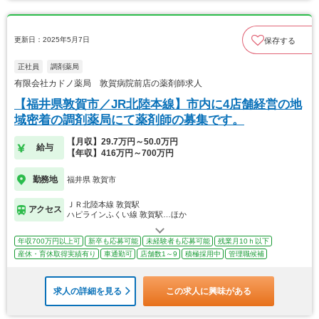
更新日：2025年5月7日
保存する
正社員
調剤薬局
有限会社カドノ薬局 敦賀病院前店の薬剤師求人
【福井県敦賀市／JR北陸本線】市内に4店舗経営の地
域密着の調剤薬局にて薬剤師の募集です。
【月収】29.7万円～50.0万円
給与
【年収】416万円～700万円
勤務地
福井県 敦賀市
ＪＲ北陸本線 敦賀駅
アクセス
ハピラインふくい線 敦賀駅…ほか
年収700万円以上可
新卒も応募可能
未経験者も応募可能
残業月10ｈ以下
産休・育休取得実績有り
車通勤可
店舗数1～9
積極採用中
管理職候補
求人の詳細を見る
この求人に興味がある