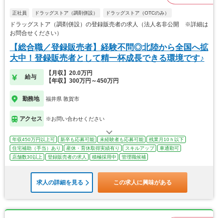
正社員
ドラッグストア（調剤併設）
ドラッグストア（OTCのみ）
ドラッグストア（調剤併設）の登録販売者の求人（法人名非公開 ※詳細は
お問合せください）
【総合職／登録販売者】経験不問◎北陸から全国へ拡
大中！登録販売者として精一杯成長できる環境です♪
【月収】20.0万円
給与
【年収】300万円～450万円
勤務地
福井県 敦賀市
アクセス
※お問い合わせください
年収450万円以上可
新卒も応募可能
未経験者も応募可能
残業月10ｈ以下
住宅補助（手当）あり
産休・育休取得実績有り
スキルアップ
車通勤可
店舗数30以上
登録販売者の求人
積極採用中
管理職候補
求人の詳細を見る
この求人に興味がある