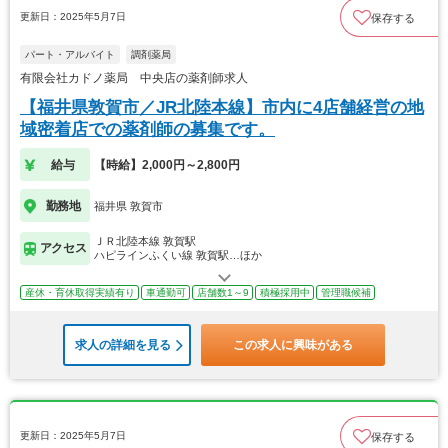
更新日：2025年5月7日
保存する
パート・アルバイト
調剤薬局
有限会社カドノ薬局 中央店の薬剤師求人
【福井県敦賀市／JR北陸本線】市内に4店舗経営の地
域密着店での薬剤師の募集です。
給与
【時給】2,000円～2,800円
勤務地
福井県 敦賀市
ＪＲ北陸本線 敦賀駅
アクセス
ハピラインふくい線 敦賀駅…ほか
産休・育休取得実績有り
車通勤可
店舗数1～9
積極採用中
管理職候補
求人の詳細を見る
この求人に興味がある
更新日：2025年5月7日
保存する