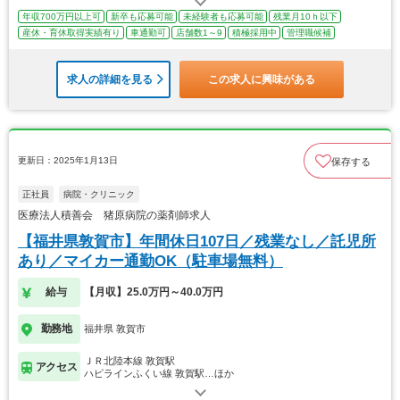
年収700万円以上可
新卒も応募可能
未経験者も応募可能
残業月10ｈ以下
産休・育休取得実績有り
車通勤可
店舗数1～9
積極採用中
管理職候補
求人の詳細を見る
この求人に興味がある
更新日：2025年1月13日
保存する
正社員
病院・クリニック
医療法人積善会 猪原病院の薬剤師求人
【福井県敦賀市】年間休日107日／残業なし／託児所
あり／マイカー通勤OK（駐車場無料）
給与
【月収】25.0万円～40.0万円
勤務地
福井県 敦賀市
ＪＲ北陸本線 敦賀駅
アクセス
ハピラインふくい線 敦賀駅…ほか