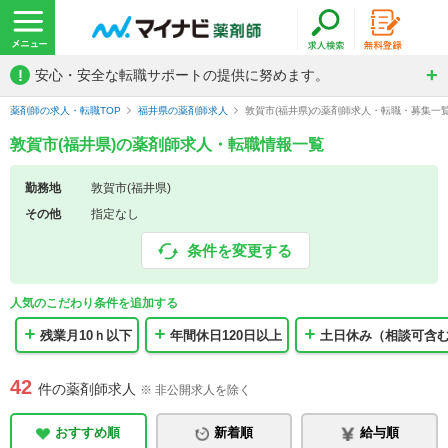
!
安心・安全な転職サポートの提供に努めます。
薬剤師の求人・転職TOP
福井県の薬剤師求人
敦賀市(福井県)の薬剤師求人・転職・募集一
敦賀市(福井県)の薬剤師求人・転職情報一覧
勤務地
敦賀市(福井県)
その他
指定なし
条件を変更する
人気のこだわり条件を追加する
残業月10ｈ以下
年間休日120日以上
土日休み（相談可含
42
件の薬剤師求人
※ 非公開求人を除く
おすすめ順
新着順
給与順