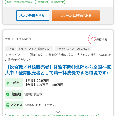
産休・育休取得実績有り
車通勤可
積極採用中
求人の詳細を見る
この求人に興味がある
更新日：2025年5月7日
保存する
正社員
ドラッグストア（調剤併設）
ドラッグストア（OTCのみ）
ドラッグストア（調剤併設）の登録販売者の求人（法人名非公開 ※詳細は
お問合せください）
【総合職／登録販売者】経験不問◎北陸から全国へ拡
大中！登録販売者として精一杯成長できる環境です♪
【月収】20.0万円
給与
【年収】300万円～450万円
勤務地
福井県 敦賀市
アクセス
※お問い合わせください