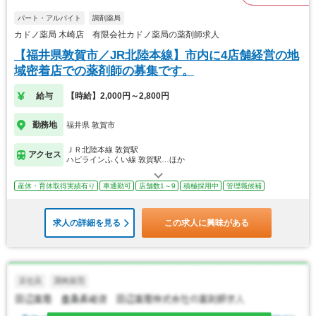
パート・アルバイト
調剤薬局
カドノ薬局 木崎店 有限会社カドノ薬局の薬剤師求人
【福井県敦賀市／JR北陸本線】市内に4店舗経営の地
域密着店での薬剤師の募集です。
給与
【時給】2,000円～2,800円
勤務地
福井県 敦賀市
ＪＲ北陸本線 敦賀駅
アクセス
ハピラインふくい線 敦賀駅…ほか
産休・育休取得実績有り
車通勤可
店舗数1～9
積極採用中
管理職候補
求人の詳細を見る
この求人に興味がある