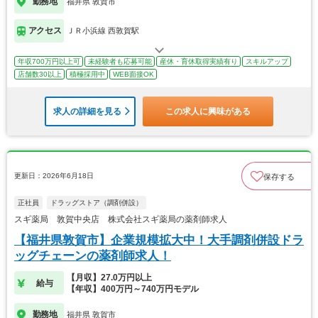
勤務地
福井県 敦賀市
アクセス
ＪＲ小浜線 西敦賀駅
年収700万円以上可
未経験者も応募可能
産休・育休取得実績有り
スキルアップ
店舗数30以上
積極採用中
WEB面接OK
求人の詳細を見る
この求人に興味がある
更新日：2026年6月18日
保存する
正社員
ドラッグストア（調剤併設）
スギ薬局 敦賀中央店 株式会社スギ薬局の薬剤師求人
【福井県敦賀市】企業規模拡大中！大手調剤併設ドラ
ッグチェーンの薬剤師求人！
【月収】27.0万円以上
給与
【年収】400万円～740万円モデル
勤務地
福井県 敦賀市