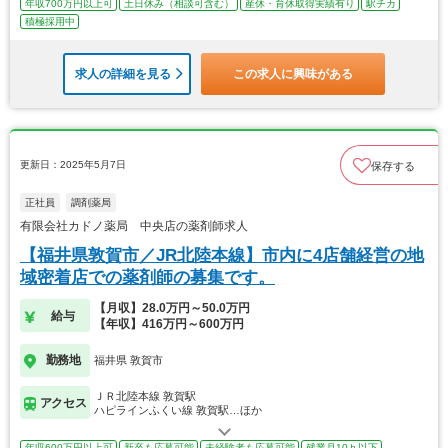
年収700万円以上可
土日休み（相談可含む）
産休・育休取得実績有り
駅チカ
積極採用中
求人の詳細を見る
この求人に興味がある
更新日：2025年5月7日
保存する
正社員
調剤薬局
有限会社カドノ薬局 中央店の薬剤師求人
【福井県敦賀市／JR北陸本線】市内に4店舗経営の地
域密着店での薬剤師の募集です。
【月収】28.0万円～50.0万円
給与
【年収】416万円～600万円
勤務地
福井県 敦賀市
ＪＲ北陸本線 敦賀駅
アクセス
ハピラインふくい線 敦賀駅…ほか
年収600万円以上可
新卒も応募可能
未経験者も応募可能
残業月10ｈ以下