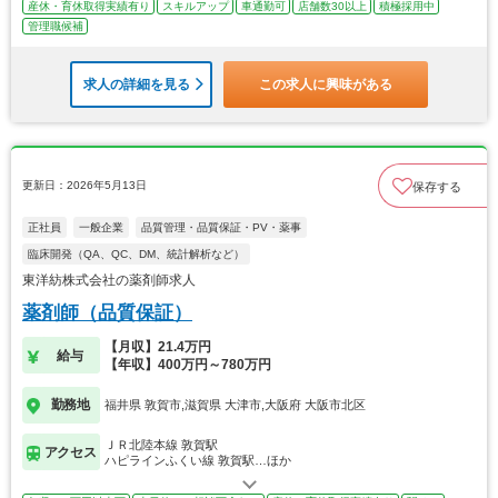
産休・育休取得実績有り
スキルアップ
車通勤可
店舗数30以上
積極採用中
管理職候補
求人の詳細を見る
この求人に興味がある
更新日：2026年5月13日
保存する
正社員
一般企業
品質管理・品質保証・PV・薬事
臨床開発（QA、QC、DM、統計解析など）
東洋紡株式会社の薬剤師求人
薬剤師（品質保証）
【月収】21.4万円
給与
【年収】400万円～780万円
勤務地
福井県 敦賀市,滋賀県 大津市,大阪府 大阪市北区
ＪＲ北陸本線 敦賀駅
アクセス
ハピラインふくい線 敦賀駅…ほか