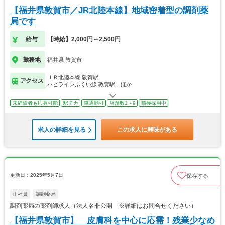
【福井県敦賀市／JR北陸本線】地域密着型の調剤薬
局です
給与
【時給】2,000円～2,500円
勤務地
福井県 敦賀市
ＪＲ北陸本線 敦賀駅
アクセス
ハピラインふくい線 敦賀駅…ほか
未経験者も応募可能
駅チカ
車通勤可
店舗数1～9
積極採用中
求人の詳細を見る
この求人に興味がある
更新日：2025年5月7日
保存する
正社員
調剤薬局
調剤薬局の薬剤師求人（法人名非公開 ※詳細はお問合せください）
【福井県敦賀市】 皮膚科を中心に応需！残業少なめ