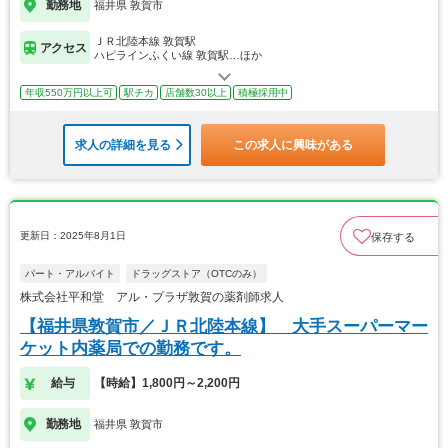
勤務地
福井県 敦賀市
ＪＲ北陸本線 敦賀駅
アクセス
ハピラインふくい線 敦賀駅…ほか
年収550万円以上可
駅チカ
店舗数30以上
積極採用中
求人の詳細を見る
この求人に興味がある
更新日：2025年8月1日
保存する
パート・アルバイト
ドラッグストア（OTCのみ）
株式会社平和堂 アル・プラザ敦賀の薬剤師求人
【福井県敦賀市／ＪＲ北陸本線】 大手スーパーマー
ケット内薬局での勤務です。
給与
【時給】1,800円～2,200円
勤務地
福井県 敦賀市