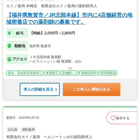
カドノ薬局 木崎店 有限会社カドノ薬局の薬剤師求人
【福井県敦賀市／JR北陸本線】市内に4店舗経営の地
域密着店での薬剤師の募集です。
給与
【時給】2,000円～2,800円
勤務地
福井県 敦賀市
ＪＲ北陸本線 敦賀駅
アクセス
ハピラインふくい線 敦賀駅…ほか
産休・育休取得実績有り
車通勤可
店舗数1～9
積極採用中
管理職候補
求人の詳細を見る
この求人に興味がある
更新日：2025年5月7日
保存する
正社員
調剤薬局
有限会社カドノ薬局 ヘルシートッポの薬剤師求人