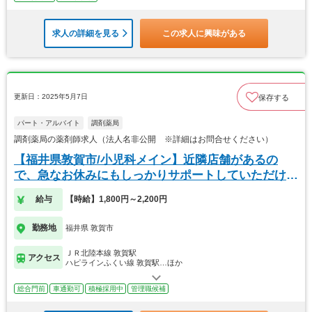
求人の詳細を見る
この求人に興味がある
更新日：2025年5月7日
保存する
パート・アルバイト
調剤薬局
調剤薬局の薬剤師求人（法人名非公開 ※詳細はお問合せください）
【福井県敦賀市/小児科メイン】近隣店舗があるの
で、急なお休みにもしっかりサポートしていただけま
す。
給与
【時給】1,800円～2,200円
勤務地
福井県 敦賀市
ＪＲ北陸本線 敦賀駅
アクセス
ハピラインふくい線 敦賀駅…ほか
総合門前
車通勤可
積極採用中
管理職候補