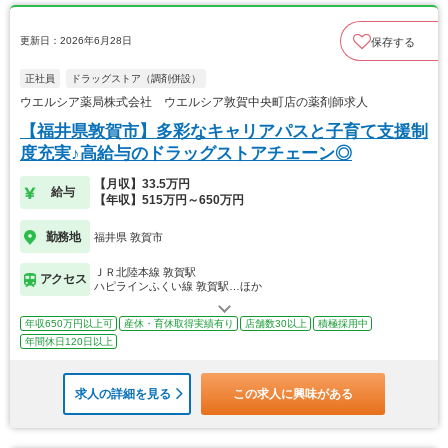
更新日：2026年6月28日
保存する
正社員
ドラッグストア（調剤併設）
ウエルシア薬局株式会社 ウエルシア敦賀中央町店の薬剤師求人
【福井県敦賀市】多彩なキャリアパスと子育て支援制
度充実♪高給与のドラッグストアチェーン◎
【月収】33.5万円
給与
【年収】515万円～650万円
勤務地
福井県 敦賀市
ＪＲ北陸本線 敦賀駅
アクセス
ハピラインふくい線 敦賀駅…ほか
年収650万円以上可
産休・育休取得実績有り
店舗数30以上
積極採用中
年間休日120日以上
求人の詳細を見る
この求人に興味がある