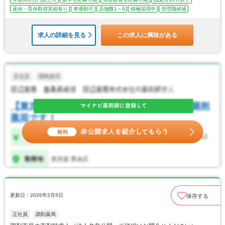
産休・育休取得実績有り
車通勤可
店舗数1～9
積極採用中
管理職候補
求人の詳細を見る
この求人に興味がある
更新日：2026年2月5日
保存する
正社員
調剤薬局