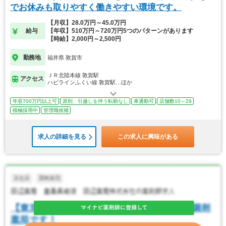
でお休みも取りやすく働きやすい環境です。
【月収】28.0万円～45.0万円
給与
【年収】510万円～720万円5つのパターンがあります
【時給】2,000円～2,500円
勤務地
福井県 敦賀市
ＪＲ北陸本線 敦賀駅
アクセス
ハピラインふくい線 敦賀駅…ほか
年収700万円以上可
原則、引越しを伴う転勤なし
車通勤可
店舗数10～29
積極採用中
管理職候補
求人の詳細を見る
この求人に興味がある