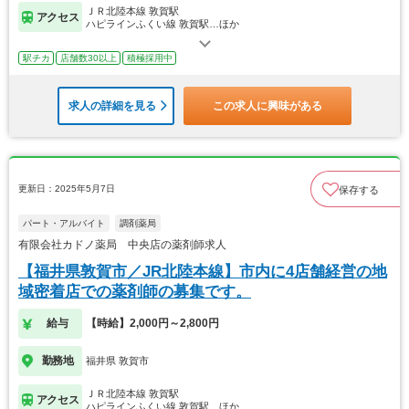
ＪＲ北陸本線 敦賀駅
アクセス
ハピラインふくい線 敦賀駅…ほか
駅チカ
店舗数30以上
積極採用中
求人の詳細を見る
この求人に興味がある
更新日：2025年5月7日
保存する
パート・アルバイト
調剤薬局
有限会社カドノ薬局 中央店の薬剤師求人
【福井県敦賀市／JR北陸本線】市内に4店舗経営の地
域密着店での薬剤師の募集です。
給与
【時給】2,000円～2,800円
勤務地
福井県 敦賀市
ＪＲ北陸本線 敦賀駅
アクセス
ハピラインふくい線 敦賀駅…ほか