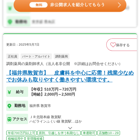
更新日：2025年5月7日
保存する
正社員
パート・アルバイト
調剤薬局
調剤薬局の薬剤師求人（法人名非公開 ※詳細はお問合せください）
【福井県敦賀市】 皮膚科を中心に応需！残業少なめ
でお休みも取りやすく働きやすい環境です。
【年収】510万円～720万円
給与
【時給】2,000円～2,500円
勤務地
福井県 敦賀市
ＪＲ北陸本線 敦賀駅
アクセス
ハピラインふくい線 敦賀駅…ほか
年収700万円以上可
原則、引越しを伴う転勤なし
車通勤可
店舗数10～29
積極採用中
管理職候補