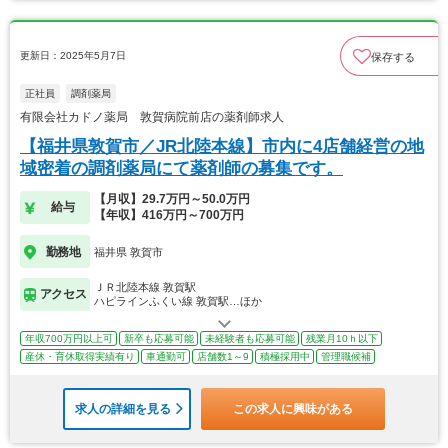
更新日：2025年5月7日
保存する
正社員
調剤薬局
有限会社カドノ薬局 敦賀病院前店の薬剤師求人
【福井県敦賀市／JR北陸本線】市内に4店舗経営の地
域密着の調剤薬局にて薬剤師の募集です。
【月収】29.7万円～50.0万円
給与
【年収】416万円～700万円
勤務地
福井県 敦賀市
ＪＲ北陸本線 敦賀駅
アクセス
ハピラインふくい線 敦賀駅…ほか
年収700万円以上可
新卒も応募可能
未経験者も応募可能
残業月10ｈ以下
産休・育休取得実績有り
車通勤可
店舗数1～9
積極採用中
管理職候補
求人の詳細を見る
この求人に興味がある