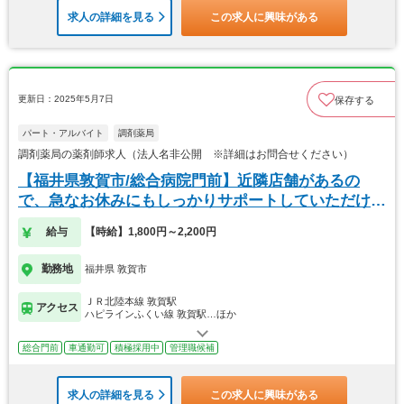
求人の詳細を見る
この求人に興味がある
更新日：2025年5月7日
保存する
パート・アルバイト
調剤薬局
調剤薬局の薬剤師求人（法人名非公開 ※詳細はお問合せください）
【福井県敦賀市/総合病院門前】近隣店舗があるの
で、急なお休みにもしっかりサポートしていただけま
す。
給与
【時給】1,800円～2,200円
勤務地
福井県 敦賀市
ＪＲ北陸本線 敦賀駅
アクセス
ハピラインふくい線 敦賀駅…ほか
総合門前
車通勤可
積極採用中
管理職候補
求人の詳細を見る
この求人に興味がある