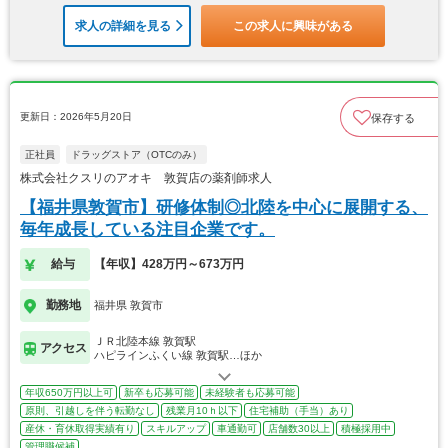
求人の詳細を見る
この求人に興味がある
更新日：2026年5月20日
保存する
正社員
ドラッグストア（OTCのみ）
株式会社クスリのアオキ 敦賀店の薬剤師求人
【福井県敦賀市】研修体制◎北陸を中心に展開する、
毎年成長している注目企業です。
給与
【年収】428万円～673万円
勤務地
福井県 敦賀市
ＪＲ北陸本線 敦賀駅
アクセス
ハピラインふくい線 敦賀駅…ほか
年収650万円以上可
新卒も応募可能
未経験者も応募可能
原則、引越しを伴う転勤なし
残業月10ｈ以下
住宅補助（手当）あり
産休・育休取得実績有り
スキルアップ
車通勤可
店舗数30以上
積極採用中
管理職候補