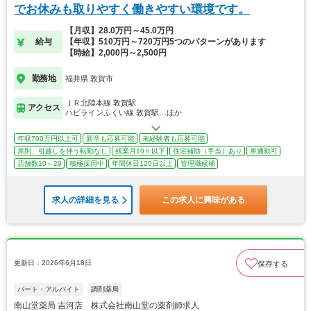
でお休みも取りやすく働きやすい環境です。
【月収】28.0万円～45.0万円
給与
【年収】510万円～720万円5つのパターンがあります
【時給】2,000円～2,500円
勤務地
福井県 敦賀市
ＪＲ北陸本線 敦賀駅
アクセス
ハピラインふくい線 敦賀駅…ほか
年収700万円以上可
新卒も応募可能
未経験者も応募可能
原則、引越しを伴う転勤なし
残業月10ｈ以下
住宅補助（手当）あり
車通勤可
店舗数10～29
積極採用中
年間休日120日以上
管理職候補
求人の詳細を見る
この求人に興味がある
更新日：2026年6月18日
保存する
パート・アルバイト
調剤薬局
南山堂薬局 吉河店 株式会社南山堂の薬剤師求人