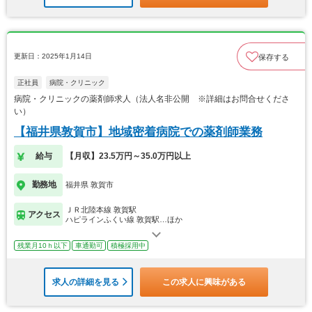
更新日：2025年1月14日
保存する
正社員
病院・クリニック
病院・クリニックの薬剤師求人（法人名非公開 ※詳細はお問合せくださ
い）
【福井県敦賀市】地域密着病院での薬剤師業務
給与
【月収】23.5万円～35.0万円以上
勤務地
福井県 敦賀市
ＪＲ北陸本線 敦賀駅
アクセス
ハピラインふくい線 敦賀駅…ほか
残業月10ｈ以下
車通勤可
積極採用中
求人の詳細を見る
この求人に興味がある