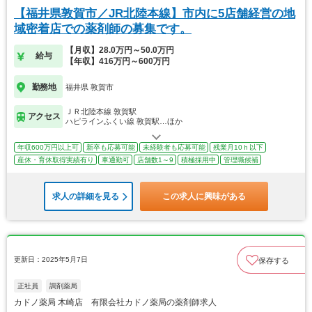
【福井県敦賀市／JR北陸本線】市内に5店舗経営の地
域密着店での薬剤師の募集です。
【月収】28.0万円～50.0万円
給与
【年収】416万円～600万円
勤務地
福井県 敦賀市
ＪＲ北陸本線 敦賀駅
アクセス
ハピラインふくい線 敦賀駅…ほか
年収600万円以上可
新卒も応募可能
未経験者も応募可能
残業月10ｈ以下
産休・育休取得実績有り
車通勤可
店舗数1～9
積極採用中
管理職候補
求人の詳細を見る
この求人に興味がある
更新日：2025年5月7日
保存する
正社員
調剤薬局
カドノ薬局 木崎店 有限会社カドノ薬局の薬剤師求人