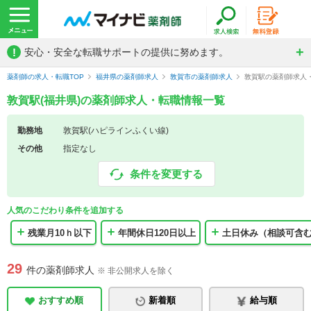
!
安心・安全な転職サポートの提供に努めます。
薬剤師の求人・転職TOP
福井県の薬剤師求人
敦賀市の薬剤師求人
敦賀駅の薬剤師求人
敦賀駅(福井県)の薬剤師求人・転職情報一覧
勤務地
敦賀駅(ハピラインふくい線)
その他
指定なし
条件を変更する
人気のこだわり条件を追加する
残業月10ｈ以下
年間休日120日以上
土日休み（相談可含
29
件の薬剤師求人
※ 非公開求人を除く
おすすめ順
新着順
給与順