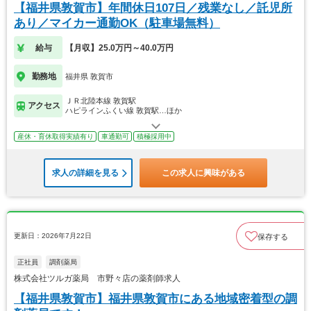
【福井県敦賀市】年間休日107日／残業なし／託児所
あり／マイカー通勤OK（駐車場無料）
給与
【月収】25.0万円～40.0万円
勤務地
福井県 敦賀市
ＪＲ北陸本線 敦賀駅
アクセス
ハピラインふくい線 敦賀駅…ほか
産休・育休取得実績有り
車通勤可
積極採用中
求人の詳細を見る
この求人に興味がある
更新日：2026年7月22日
保存する
正社員
調剤薬局
株式会社ツルガ薬局 市野々店の薬剤師求人
【福井県敦賀市】福井県敦賀市にある地域密着型の調