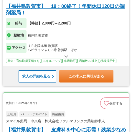
【福井県敦賀市】 18：00終了！年間休日120日の調
剤薬局！
給与
【時給】2,000円～2,200円
勤務地
福井県 敦賀市
ＪＲ北陸本線 敦賀駅
アクセス
ハピラインふくい線 敦賀駅…ほか
産休・育休取得実績有り
スキルアップ
車通勤可
店舗数30以上
積極採用中
求人の詳細を見る
この求人に興味がある
更新日：2025年5月7日
保存する
正社員
パート・アルバイト
調剤薬局
スマイル薬局 中央店 株式会社ファルマリンクの薬剤師求人
【福井県敦賀市】 皮膚科を中心に応需！残業少なめ