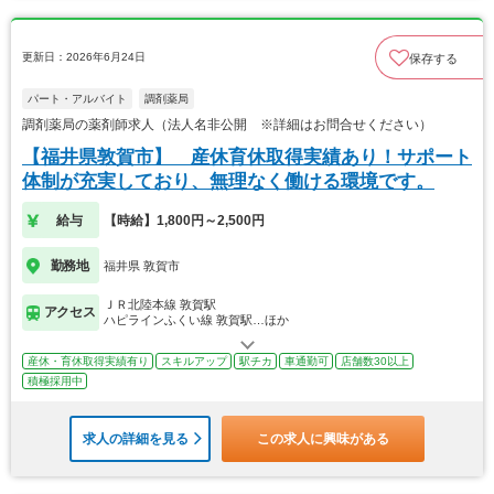
更新日：2026年6月24日
保存する
パート・アルバイト
調剤薬局
調剤薬局の薬剤師求人（法人名非公開 ※詳細はお問合せください）
【福井県敦賀市】 産休育休取得実績あり！サポート
体制が充実しており、無理なく働ける環境です。
給与
【時給】1,800円～2,500円
勤務地
福井県 敦賀市
ＪＲ北陸本線 敦賀駅
アクセス
ハピラインふくい線 敦賀駅…ほか
産休・育休取得実績有り
スキルアップ
駅チカ
車通勤可
店舗数30以上
積極採用中
求人の詳細を見る
この求人に興味がある