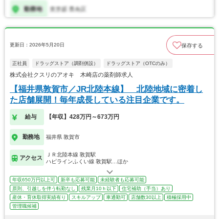
更新日：2026年5月20日
保存する
正社員
ドラッグストア（調剤併設）
ドラッグストア（OTCのみ）
株式会社クスリのアオキ 木崎店の薬剤師求人
【福井県敦賀市／JR北陸本線】 北陸地域に密着し
た店舗展開！毎年成長している注目企業です。
給与
【年収】428万円～673万円
勤務地
福井県 敦賀市
ＪＲ北陸本線 敦賀駅
アクセス
ハピラインふくい線 敦賀駅…ほか
年収650万円以上可
新卒も応募可能
未経験者も応募可能
原則、引越しを伴う転勤なし
残業月10ｈ以下
住宅補助（手当）あり
産休・育休取得実績有り
スキルアップ
車通勤可
店舗数30以上
積極採用中
管理職候補