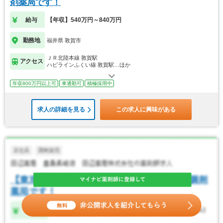
剤薬局です！
給与
【年収】540万円～840万円
勤務地
福井県 敦賀市
ＪＲ北陸本線 敦賀駅
アクセス
ハピラインふくい線 敦賀駅…ほか
年収800万円以上可
車通勤可
積極採用中
求人の詳細を見る
この求人に興味がある