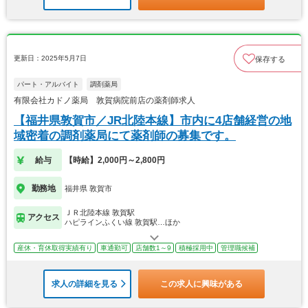
更新日：2025年5月7日
保存する
パート・アルバイト
調剤薬局
有限会社カドノ薬局 敦賀病院前店の薬剤師求人
【福井県敦賀市／JR北陸本線】市内に4店舗経営の地
域密着の調剤薬局にて薬剤師の募集です。
給与
【時給】2,000円～2,800円
勤務地
福井県 敦賀市
ＪＲ北陸本線 敦賀駅
アクセス
ハピラインふくい線 敦賀駅…ほか
産休・育休取得実績有り
車通勤可
店舗数1～9
積極採用中
管理職候補
求人の詳細を見る
この求人に興味がある