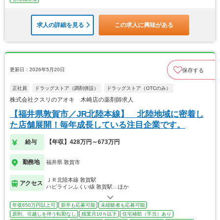
求人の詳細を見る
この求人に興味がある
更新日：2026年5月20日
保存する
正社員
ドラッグストア（調剤併設）
ドラッグストア（OTCのみ）
株式会社クスリのアオキ 木崎店の薬剤師求人
【福井県敦賀市／JR北陸本線】 北陸地域に密着し
た店舗展開！毎年成長している注目企業です。
給与
【年収】428万円～673万円
勤務地
福井県 敦賀市
ＪＲ北陸本線 敦賀駅
アクセス
ハピラインふくい線 敦賀駅…ほか
年収650万円以上可
新卒も応募可能
未経験者も応募可能
原則、引越しを伴う転勤なし
残業月10ｈ以下
住宅補助（手当）あり