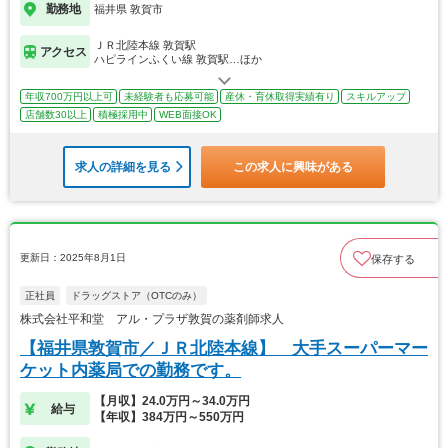
勤務地
福井県 敦賀市
ＪＲ北陸本線 敦賀駅
アクセス
ハピラインふくい線 敦賀駅…ほか
年収700万円以上可
未経験者も応募可能
産休・育休取得実績有り
スキルアップ
店舗数30以上
積極採用中
WEB面接OK
求人の詳細を見る
この求人に興味がある
更新日：2025年8月1日
保存する
正社員
ドラッグストア（OTCのみ）
株式会社平和堂 アル・プラザ敦賀の薬剤師求人
【福井県敦賀市／ＪＲ北陸本線】 大手スーパーマー
ケット内薬局での勤務です。
【月収】24.0万円～34.0万円
給与
【年収】384万円～550万円