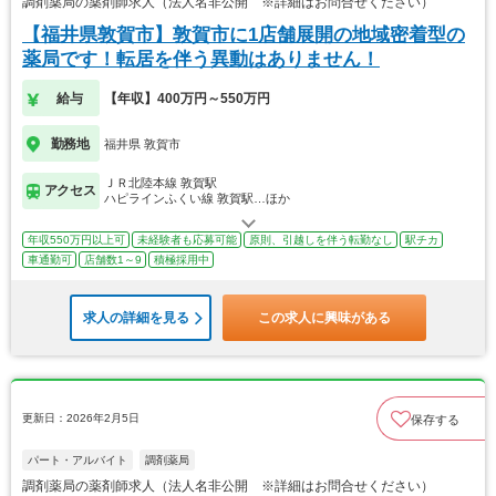
調剤薬局の薬剤師求人（法人名非公開 ※詳細はお問合せください）
【福井県敦賀市】敦賀市に1店舗展開の地域密着型の
薬局です！転居を伴う異動はありません！
給与
【年収】400万円～550万円
勤務地
福井県 敦賀市
ＪＲ北陸本線 敦賀駅
アクセス
ハピラインふくい線 敦賀駅…ほか
年収550万円以上可
未経験者も応募可能
原則、引越しを伴う転勤なし
駅チカ
車通勤可
店舗数1～9
積極採用中
求人の詳細を見る
この求人に興味がある
更新日：2026年2月5日
保存する
パート・アルバイト
調剤薬局
調剤薬局の薬剤師求人（法人名非公開 ※詳細はお問合せください）