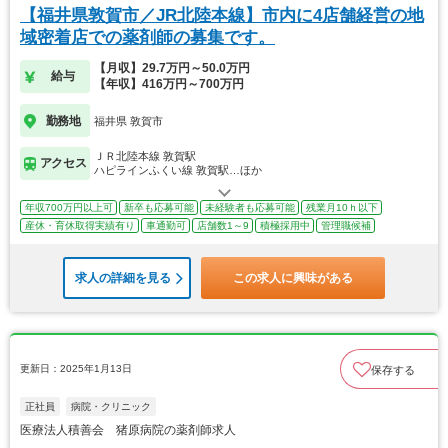
【福井県敦賀市／JR北陸本線】市内に4店舗経営の地
域密着店での薬剤師の募集です。
【月収】29.7万円～50.0万円
給与
【年収】416万円～700万円
勤務地
福井県 敦賀市
ＪＲ北陸本線 敦賀駅
アクセス
ハピラインふくい線 敦賀駅…ほか
年収700万円以上可
新卒も応募可能
未経験者も応募可能
残業月10ｈ以下
産休・育休取得実績有り
車通勤可
店舗数1～9
積極採用中
管理職候補
求人の詳細を見る
この求人に興味がある
更新日：2025年1月13日
保存する
正社員
病院・クリニック
医療法人積善会 猪原病院の薬剤師求人