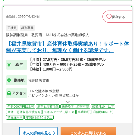
更新日：2026年6月24日
保存する
正社員
調剤薬局
阪神調剤薬局 敦賀店 I＆H株式会社の薬剤師求人
【福井県敦賀市】産休育休取得実績あり！サポート体
制が充実しており、無理なく働ける環境です。
【月収】27.0万円～35.0万円25歳～35歳モデル
給与
【年収】439万円～600万円25歳～35歳モデル
【時給】1,800円～2,500円
勤務地
福井県 敦賀市
ＪＲ北陸本線 敦賀駅
アクセス
ハピラインふくい線 敦賀駅…ほか
年収600万円以上可
新卒も応募可能
未経験者も応募可能
残業月10ｈ以下
産休・育休取得実績有り
スキルアップ
駅チカ
車通勤可
店舗数30以上
積極採用中
年間休日120日以上
求人の詳細を見る
この求人に興味がある