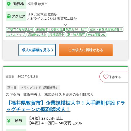
勤務地
福井県 敦賀市
ＪＲ北陸本線 敦賀駅
アクセス
ハピラインふくい線 敦賀駅…ほか
年収700万円以上可
未経験者も応募可能
残業月10ｈ以下
産休・育休取得実績有り
スキルアップ
店舗数30以上
積極採用中
夏～秋入職可
WEB面接OK
求人の詳細を見る
この求人に興味がある
更新日：2026年6月18日
保存する
正社員
ドラッグストア（調剤併設）
スギ薬局 敦賀中央店 株式会社スギ薬局の薬剤師求人
【福井県敦賀市】企業規模拡大中！大手調剤併設ドラ
ッグチェーンの薬剤師求人！
【月収】27.0万円以上
給与
【年収】400万円～740万円モデル