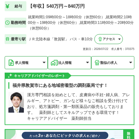
【年収】540万円～840万円
給与
就業時間1:09時00分～18時00分（休憩60分）,就業時間2:10時
勤務時間
00分～19時00分（休憩60分）,就業時間3:11時00分～20時00分
（休憩60分）
最寄り駅
ＪＲ北陸本線「敦賀駅」 バス・車10分
アクセス
更新日：2026/07/22 求人番号：370375
求人情報
法人情報
類似の求人
キャリアアドバイザーのレポート
福井県敦賀市にある地域密着型の調剤薬局です！
漢方専門相談を始めとして、皮膚病や不妊･婦人病、アレ
ルギー、アトピー、ガンなど様々なご相談を受け付けて
おり、処方箋調剤・第一類医薬品の販売もしておりま
す。 薬剤師としてスキルアップできる環境です！
キャリアアドバイザー 薬剤師担当