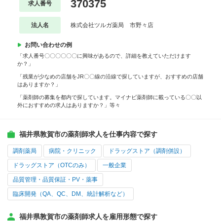
370375
求人番号
法人名
株式会社ツルガ薬局 市野々店
お問い合わせの例
「求人番号〇〇〇〇〇〇に興味があるので、詳細を教えていただけます
か？」
「残業が少なめの店舗をJR〇〇線の沿線で探していますが、おすすめの店舗
はありますか？」
「薬剤師の募集を都内で探しています。マイナビ薬剤師に載っている〇〇以
外におすすめの求人はありますか？」等々
福井県敦賀市の薬剤師求人を仕事内容で探す
調剤薬局
病院・クリニック
ドラッグストア（調剤併設）
ドラッグストア（OTCのみ）
一般企業
品質管理・品質保証・PV・薬事
臨床開発（QA、QC、DM、統計解析など）
福井県敦賀市の薬剤師求人を雇用形態で探す