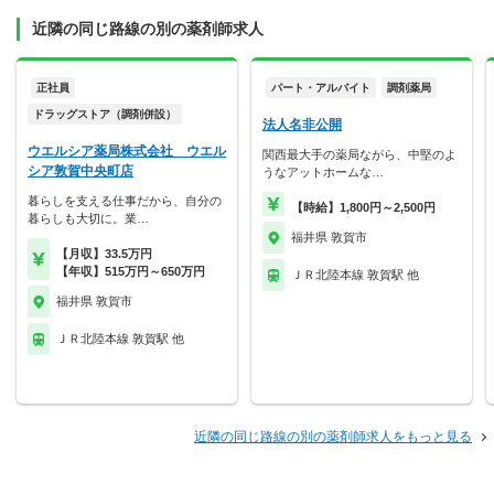
近隣の同じ路線の別の薬剤師求人
正社員
パート・アルバイト
調剤薬局
ドラッグストア（調剤併設）
法人名非公開
ウエルシア薬局株式会社 ウエル
関西最大手の薬局ながら、中堅のよ
シア敦賀中央町店
うなアットホームな…
暮らしを支える仕事だから、自分の
【時給】1,800円～2,500円
暮らしも大切に。業…
福井県 敦賀市
【月収】33.5万円
【年収】515万円～650万円
ＪＲ北陸本線 敦賀駅 他
福井県 敦賀市
ＪＲ北陸本線 敦賀駅 他
近隣の同じ路線の別の薬剤師求人をもっと見る