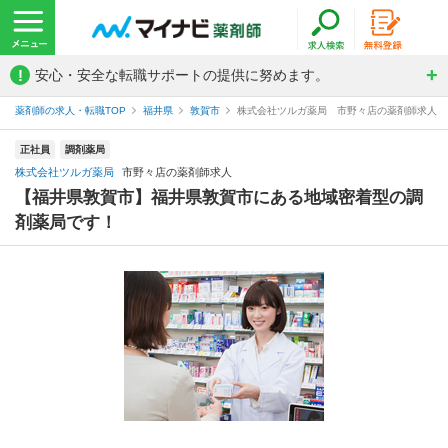
!
安心・安全な転職サポートの提供に努めます。
薬剤師の求人・転職TOP
福井県
敦賀市
株式会社ツルガ薬局 市野々店の薬剤師求人
正社員
調剤薬局
株式会社ツルガ薬局
市野々店の薬剤師求人
【福井県敦賀市】福井県敦賀市にある地域密着型の調
剤薬局です！