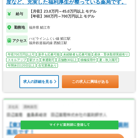
度など、充実した福利厚生が整っている薬局です。
【月収】23.0万円～45.0万円以上 モデル
給与
【年収】360万円～700万円以上 モデル
勤務地
福井県 鯖江市
ハピラインふくい線 鯖江駅
アクセス
福井鉄道福武線 西鯖江駅
年収700万円以上可
新卒も応募可能
未経験者も応募可能
産休・育休取得実績有り
スキルアップ
駅チカ
車通勤可
店舗数30以上
積極採用中
夏～秋入職可
年間休日120日以上
在宅業務あり
求人の詳細を見る
この求人に興味がある