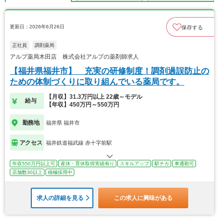
更新日：2026年6月26日
保存する
正社員
調剤薬局
アルプ薬局木田店 株式会社アルプの薬剤師求人
【福井県福井市】 充実の研修制度！調剤過誤防止の
ための体制づくりに取り組んでいる薬局です。
【月収】31.3万円以上 22歳～モデル
給与
【年収】450万円～550万円
勤務地
福井県 福井市
アクセス
福井鉄道福武線 赤十字前駅
年収550万円以上可
産休・育休取得実績有り
スキルアップ
駅チカ
車通勤可
店舗数30以上
積極採用中
求人の詳細を見る
この求人に興味がある