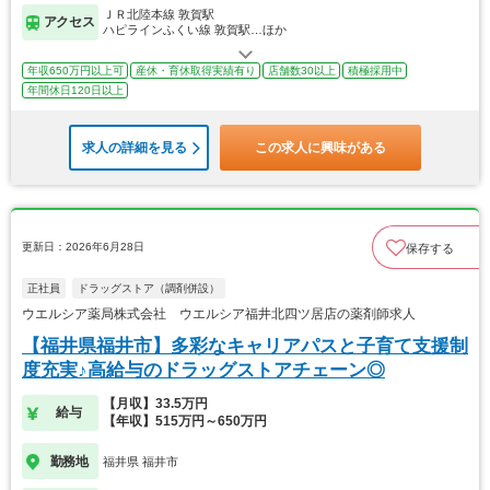
ＪＲ北陸本線 敦賀駅
アクセス
ハピラインふくい線 敦賀駅…ほか
年収650万円以上可
産休・育休取得実績有り
店舗数30以上
積極採用中
年間休日120日以上
求人の詳細を見る
この求人に興味がある
更新日：2026年6月28日
保存する
正社員
ドラッグストア（調剤併設）
ウエルシア薬局株式会社 ウエルシア福井北四ツ居店の薬剤師求人
【福井県福井市】多彩なキャリアパスと子育て支援制
度充実♪高給与のドラッグストアチェーン◎
【月収】33.5万円
給与
【年収】515万円～650万円
勤務地
福井県 福井市