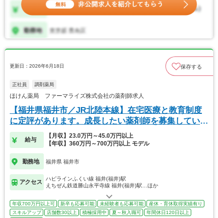
更新日：2026年6月18日
保存する
正社員
調剤薬局
ほけん薬局 ファーマライズ株式会社の薬剤師求人
【福井県福井市／JR北陸本線】在宅医療と教育制度
に定評があります。成長したい薬剤師を募集していま
す
【月収】23.0万円～45.0万円以上
給与
【年収】360万円～700万円以上 モデル
勤務地
福井県 福井市
ハピラインふくい線 福井(福井)駅
アクセス
えちぜん鉄道勝山永平寺線 福井(福井)駅…ほか
年収700万円以上可
新卒も応募可能
未経験者も応募可能
産休・育休取得実績有り
スキルアップ
店舗数30以上
積極採用中
夏～秋入職可
年間休日120日以上