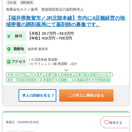
正社員
調剤薬局
有限会社カドノ薬局 敦賀病院前店の薬剤師求人
【福井県敦賀市／JR北陸本線】市内に4店舗経営の地
域密着の調剤薬局にて薬剤師の募集です。
【月収】29.7万円～50.0万円
給与
【年収】416万円～700万円
勤務地
福井県 敦賀市
ＪＲ北陸本線 敦賀駅
アクセス
ハピラインふくい線 敦賀駅…ほか
年収700万円以上可
新卒も応募可能
未経験者も応募可能
残業月10ｈ以下
産休・育休取得実績有り
車通勤可
店舗数1～9
積極採用中
管理職候補
求人の詳細を見る
この求人に興味がある
更新日：2026年6月18日
保存する