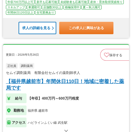
年収700万円以上可
新卒も応募可能
未経験者も応募可能
産休・育休取得実績有り
スキルアップ
車通勤可
店舗数30以上
積極採用中
夏～秋入職可
年間休日120日以上
在宅業務あり
求人の詳細を見る
この求人に興味がある
更新日：2026年5月26日
保存する
正社員
調剤薬局
セムイ調剤薬局 有限会社セムイの薬剤師求人
【福井県越前市】年間休日110日！地域に密着した薬
局です
給与
【年収】400万円～600万円程度
勤務地
福井県 越前市
アクセス
ハピラインふくい線 武生駅