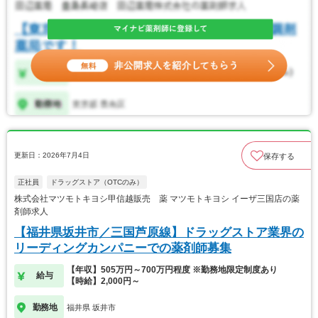
更新日：2026年7月4日
保存する
正社員
ドラッグストア（OTCのみ）
株式会社マツモトキヨシ甲信越販売 薬 マツモトキヨシ イーザ三国店の薬
剤師求人
【福井県坂井市／三国芦原線】ドラッグストア業界の
リーディングカンパニーでの薬剤師募集
【年収】505万円～700万円程度 ※勤務地限定制度あり
給与
【時給】2,000円～
勤務地
福井県 坂井市