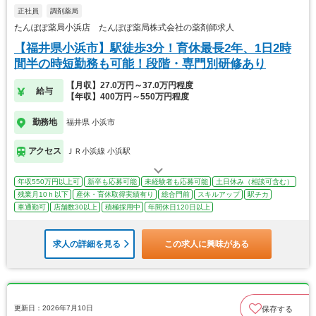
正社員
調剤薬局
たんぽぽ薬局小浜店 たんぽぽ薬局株式会社の薬剤師求人
【福井県小浜市】駅徒歩3分！育休最長2年、1日2時
間半の時短勤務も可能！段階・専門別研修あり
【月収】27.0万円～37.0万円程度
給与
【年収】400万円～550万円程度
勤務地
福井県 小浜市
アクセス
ＪＲ小浜線 小浜駅
年収550万円以上可
新卒も応募可能
未経験者も応募可能
土日休み（相談可含む）
残業月10ｈ以下
産休・育休取得実績有り
総合門前
スキルアップ
駅チカ
車通勤可
店舗数30以上
積極採用中
年間休日120日以上
求人の詳細を見る
この求人に興味がある
更新日：2026年7月10日
保存する