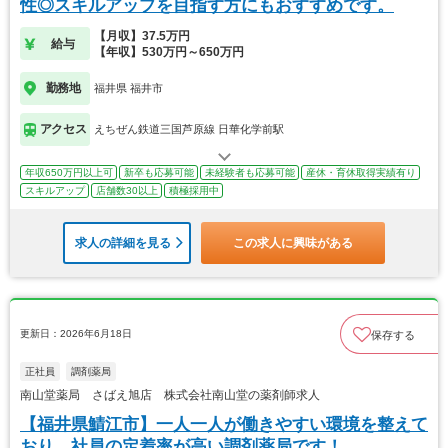
性◎スキルアップを目指す方にもおすすめです。
【月収】37.5万円
給与
【年収】530万円～650万円
勤務地
福井県 福井市
アクセス
えちぜん鉄道三国芦原線 日華化学前駅
年収650万円以上可
新卒も応募可能
未経験者も応募可能
産休・育休取得実績有り
スキルアップ
店舗数30以上
積極採用中
求人の詳細を見る
この求人に興味がある
更新日：2026年6月18日
保存する
正社員
調剤薬局
南山堂薬局 さばえ旭店 株式会社南山堂の薬剤師求人
【福井県鯖江市】一人一人が働きやすい環境を整えて
おり、社員の定着率が高い調剤薬局です！