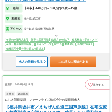
給与
【年収】448万円～550万円24歳～45歳
勤務地
福井県 鯖江市
アクセス
福井鉄道福武線 西鯖江駅
年収550万円以上可
新卒も応募可能
残業月10ｈ以下
住宅補助（手当）あり
産休・育休取得実績有り
スキルアップ
駅チカ
車通勤可
店舗数30以上
積極採用中
年間休日120日以上
求人の詳細を見る
この求人に興味がある
更新日：2026年6月18日
保存する
正社員
調剤薬局
にしき調剤薬局 ファーマライズ株式会社の薬剤師求人
【福井県坂井市／えちぜん鉄道三国芦原線】在宅医療