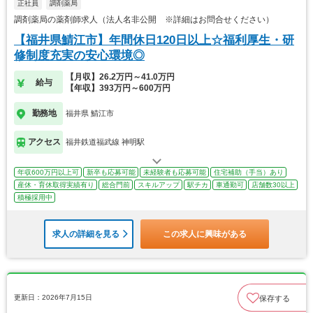
正社員
調剤薬局
調剤薬局の薬剤師求人（法人名非公開 ※詳細はお問合せください）
【福井県鯖江市】年間休日120日以上☆福利厚生・研
修制度充実の安心環境◎
【月収】26.2万円～41.0万円
給与
【年収】393万円～600万円
勤務地
福井県 鯖江市
アクセス
福井鉄道福武線 神明駅
年収600万円以上可
新卒も応募可能
未経験者も応募可能
住宅補助（手当）あり
産休・育休取得実績有り
総合門前
スキルアップ
駅チカ
車通勤可
店舗数30以上
積極採用中
求人の詳細を見る
この求人に興味がある
更新日：2026年7月15日
保存する