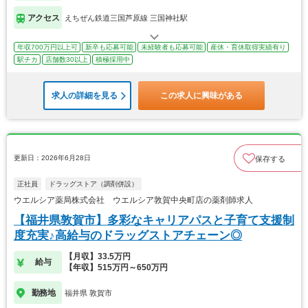
アクセス
えちぜん鉄道三国芦原線 三国神社駅
年収700万円以上可
新卒も応募可能
未経験者も応募可能
産休・育休取得実績有り
駅チカ
店舗数30以上
積極採用中
求人の詳細を見る
この求人に興味がある
更新日：2026年6月28日
保存する
正社員
ドラッグストア（調剤併設）
ウエルシア薬局株式会社 ウエルシア敦賀中央町店の薬剤師求人
【福井県敦賀市】多彩なキャリアパスと子育て支援制
度充実♪高給与のドラッグストアチェーン◎
【月収】33.5万円
給与
【年収】515万円～650万円
勤務地
福井県 敦賀市