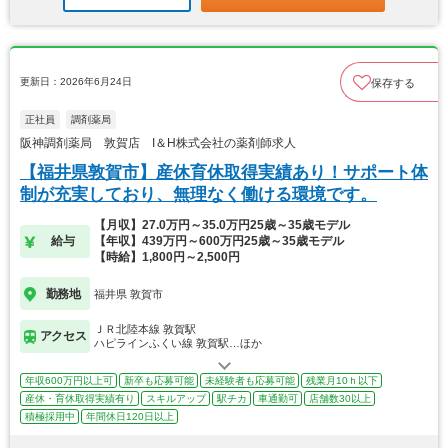
更新日：2026年6月24日
保存する
正社員
調剤薬局
阪神調剤薬局 敦賀店 I＆H株式会社の薬剤師求人
【福井県敦賀市】産休育休取得実績あり！サポート体
制が充実しており、無理なく働ける環境です。
【月収】27.0万円～35.0万円25歳～35歳モデル
給与
【年収】439万円～600万円25歳～35歳モデル
【時給】1,800円～2,500円
勤務地
福井県 敦賀市
ＪＲ北陸本線 敦賀駅
アクセス
ハピラインふくい線 敦賀駅…ほか
年収600万円以上可
新卒も応募可能
未経験者も応募可能
残業月10ｈ以下
産休・育休取得実績有り
スキルアップ
駅チカ
車通勤可
店舗数30以上
積極採用中
年間休日120日以上