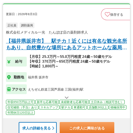
更新日：2026年8月3日
保存する
正社員
調剤薬局
株式会社メディカル一光 たんぽぽ店の薬剤師求人
【福井県坂井市】 駅チカ！近くには有名な観光名所
もあり、自然豊かな場所にあるアットホームな薬局で
す。
【月収】25.3万円～55.0万円程度 24歳～50歳モデル
給与
【年収】370万円～650万円程度 24歳～50歳モデル
【時給】1,800円～
勤務地
福井県 坂井市
アクセス
えちぜん鉄道三国芦原線 三国(福井)駅
年収650万円以上可
新卒も応募可能
未経験者も応募可能
土日休み（相談可含む）
住宅補助（手当）あり
スキルアップ
駅チカ
車通勤可
店舗数30以上
積極採用中
年間休日120日以上
求人の詳細を見る
この求人に興味がある