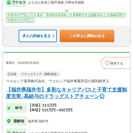
アクセス
えちぜん鉄道三国芦原線 日華化学前駅
年収650万円以上可
産休・育休取得実績有り
車通勤可
店舗数30以上
積極採用中
年間休日120日以上
求人の詳細を見る
この求人に興味がある
更新日：2026年6月26日
保存する
正社員
ドラッグストア（調剤併設）
ウエルシア薬局株式会社 ウエルシア福井東森田店の薬剤師求人
【福井県福井市】多彩なキャリアパスと子育て支援制
度充実♪高給与のドラッグストアチェーン◎
【月収】33.5万円
給与
【年収】515万円～650万円
勤務地
福井県 福井市