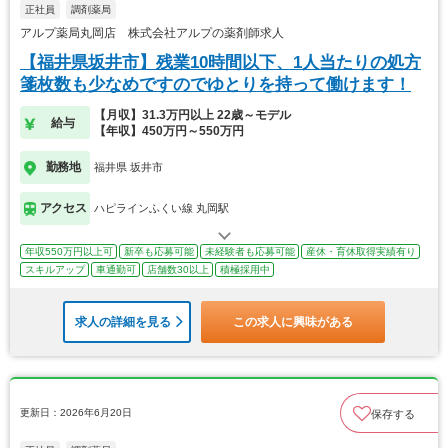
正社員
調剤薬局
アルプ薬局丸岡店 株式会社アルプの薬剤師求人
【福井県坂井市】残業10時間以下、1人当たりの処方
箋枚数も少なめですのでゆとりを持って働けます！
【月収】31.3万円以上 22歳～モデル
給与
【年収】450万円～550万円
勤務地
福井県 坂井市
アクセス
ハピラインふくい線 丸岡駅
年収550万円以上可
新卒も応募可能
未経験者も応募可能
産休・育休取得実績有り
スキルアップ
車通勤可
店舗数30以上
積極採用中
求人の詳細を見る
この求人に興味がある
更新日：2026年6月20日
保存する