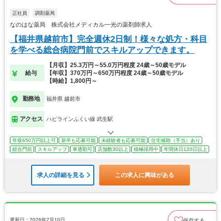
正社員
調剤薬局
なのはな薬局 株式会社メディカル一光の薬剤師求人
【福井県越前市】完全週休2日制！様々な処方・科目
を学べる総合病院門前でスキルアップできます。
【月収】25.3万円～55.0万円程度 24歳～50歳モデル
給与
【年収】370万円～650万円程度 24歳～50歳モデル
【時給】1,800円～
勤務地
福井県 越前市
アクセス
ハピラインふくい線 武生駅
年収650万円以上可
新卒も応募可能
未経験者も応募可能
住宅補助（手当）あり
総合門前
スキルアップ
車通勤可
店舗数30以上
積極採用中
年間休日120日以上
求人の詳細を見る
この求人に興味がある
更新日：2026年7月10日
保存する