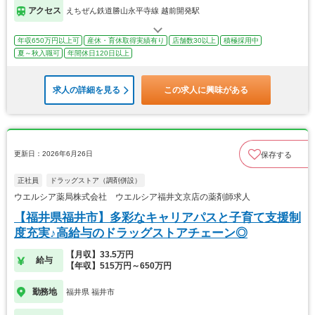
アクセス
えちぜん鉄道勝山永平寺線 越前開発駅
年収650万円以上可
産休・育休取得実績有り
店舗数30以上
積極採用中
夏～秋入職可
年間休日120日以上
求人の詳細を見る
この求人に興味がある
更新日：2026年6月26日
保存する
正社員
ドラッグストア（調剤併設）
ウエルシア薬局株式会社 ウエルシア福井文京店の薬剤師求人
【福井県福井市】多彩なキャリアパスと子育て支援制
度充実♪高給与のドラッグストアチェーン◎
【月収】33.5万円
給与
【年収】515万円～650万円
勤務地
福井県 福井市