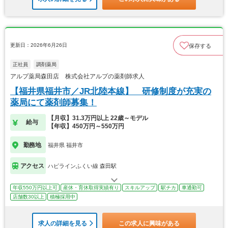
更新日：2026年6月26日
保存する
正社員
調剤薬局
アルプ薬局森田店 株式会社アルプの薬剤師求人
【福井県福井市／JR北陸本線】 研修制度が充実の
薬局にて薬剤師募集！
【月収】31.3万円以上 22歳～モデル
給与
【年収】450万円～550万円
勤務地
福井県 福井市
アクセス
ハピラインふくい線 森田駅
年収550万円以上可
産休・育休取得実績有り
スキルアップ
駅チカ
車通勤可
店舗数30以上
積極採用中
求人の詳細を見る
この求人に興味がある