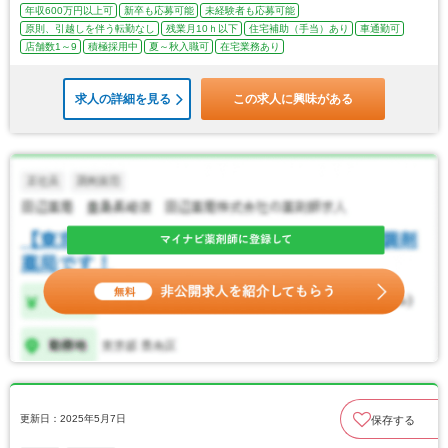
年収600万円以上可
新卒も応募可能
未経験者も応募可能
原則、引越しを伴う転勤なし
残業月10ｈ以下
住宅補助（手当）あり
車通勤可
店舗数1～9
積極採用中
夏～秋入職可
在宅業務あり
求人の詳細を見る
この求人に興味がある
更新日：2025年5月7日
保存する