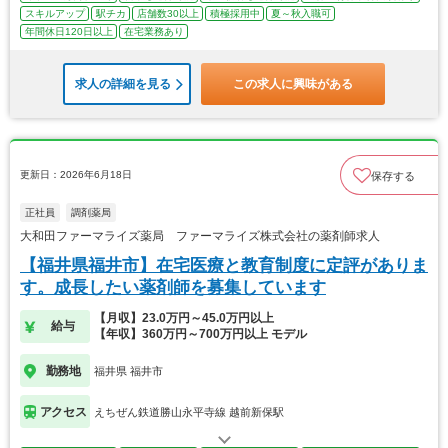
スキルアップ
駅チカ
店舗数30以上
積極採用中
夏～秋入職可
年間休日120日以上
在宅業務あり
求人の詳細を見る
この求人に興味がある
更新日：2026年6月18日
保存する
正社員
調剤薬局
大和田ファーマライズ薬局 ファーマライズ株式会社の薬剤師求人
【福井県福井市】在宅医療と教育制度に定評がありま
す。成長したい薬剤師を募集しています
【月収】23.0万円～45.0万円以上
給与
【年収】360万円～700万円以上 モデル
勤務地
福井県 福井市
アクセス
えちぜん鉄道勝山永平寺線 越前新保駅