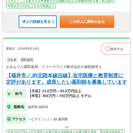
スキルアップ
駅チカ
車通勤可
店舗数30以上
積極採用中
夏～秋入職可
年間休日120日以上
在宅業務あり
求人の詳細を見る
この求人に興味がある
更新日：2026年6月18日
保存する
正社員
調剤薬局
かみもりた調剤薬局 ファーマライズ株式会社の薬剤師求人
【福井市／JR北陸本線沿線】在宅医療と教育制度に
定評があります。成長したい薬剤師を募集しています
【月収】23.0万円～45.0万円以上
給与
【年収】360万円～700万円以上 モデル
勤務地
福井県 福井市
アクセス
ハピラインふくい線 森田駅
年収700万円以上可
新卒も応募可能
未経験者も応募可能
産休・育休取得実績有り