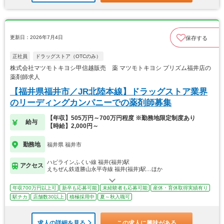
更新日：2026年7月4日
保存する
正社員
ドラッグストア（OTCのみ）
株式会社マツモトキヨシ甲信越販売 薬 マツモトキヨシ プリズム福井店の
薬剤師求人
【福井県福井市／JR北陸本線】ドラッグストア業界
のリーディングカンパニーでの薬剤師募集
【年収】505万円～700万円程度 ※勤務地限定制度あり
給与
【時給】2,000円～
勤務地
福井県 福井市
ハピラインふくい線 福井(福井)駅
アクセス
えちぜん鉄道勝山永平寺線 福井(福井)駅…ほか
年収700万円以上可
新卒も応募可能
未経験者も応募可能
産休・育休取得実績有り
駅チカ
店舗数30以上
積極採用中
夏～秋入職可
求人の詳細を見る
この求人に興味がある