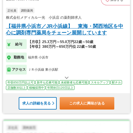
正社員
調剤薬局
株式会社メディカル一光 小浜店 の薬剤師求人
【福井県小浜市／JR小浜線】 東海・関西地区を中
心に調剤専門薬局をチェーン展開しています
【月収】25.3万円～55.0万円22歳～50歳
給与
【年収】380万円～650万円位 22歳～50歳
勤務地
福井県 小浜市
アクセス
ＪＲ小浜線 東小浜駅
年収650万円以上可
新卒も応募可能
未経験者も応募可能
スキルアップ
駅チカ
店舗数30以上
積極採用中
年間休日120日以上
求人の詳細を見る
この求人に興味がある