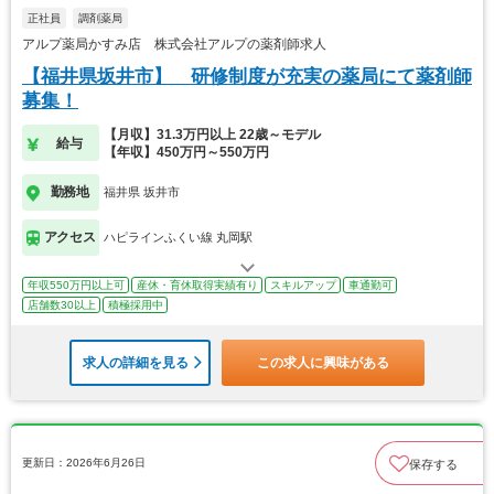
正社員
調剤薬局
アルプ薬局かすみ店 株式会社アルプの薬剤師求人
【福井県坂井市】 研修制度が充実の薬局にて薬剤師
募集！
【月収】31.3万円以上 22歳～モデル
給与
【年収】450万円～550万円
勤務地
福井県 坂井市
アクセス
ハピラインふくい線 丸岡駅
年収550万円以上可
産休・育休取得実績有り
スキルアップ
車通勤可
店舗数30以上
積極採用中
求人の詳細を見る
この求人に興味がある
更新日：2026年6月26日
保存する