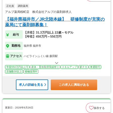
正社員
調剤薬局
アルプ薬局桜町店 株式会社アルプの薬剤師求人
【福井県福井市／JR北陸本線】 研修制度が充実の
薬局にて薬剤師募集！
【月収】31.3万円以上 22歳～モデル
給与
【年収】450万円～550万円
勤務地
福井県 福井市
アクセス
ハピラインふくい線 森田駅
年収550万円以上可
産休・育休取得実績有り
スキルアップ
駅チカ
車通勤可
店舗数30以上
積極採用中
求人の詳細を見る
この求人に興味がある
更新日：2026年6月26日
保存する