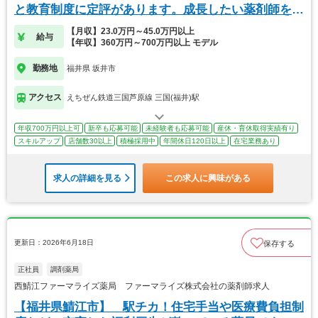
と教育制度に定評があります。成長したい薬剤師を募
集！
【月収】23.0万円～45.0万円以上
給与
【年収】360万円～700万円以上 モデル
勤務地
福井県 坂井市
アクセス
えちぜん鉄道三国芦原線 三国(福井)駅
年収700万円以上可
新卒も応募可能
未経験者も応募可能
産休・育休取得実績有り
スキルアップ
店舗数30以上
積極採用中
年間休日120日以上
在宅業務あり
求人の詳細を見る
この求人に興味がある
更新日：2026年6月18日
保存する
正社員
調剤薬局
西鯖江ファーマライズ薬局 ファーマライズ株式会社の薬剤師求人
【福井県鯖江市】 駅チカ！住宅手当や医療費負担制