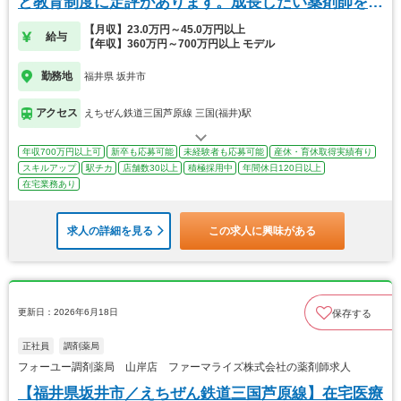
と教育制度に定評があります。成長したい薬剤師を募
集
【月収】23.0万円～45.0万円以上
給与
【年収】360万円～700万円以上 モデル
勤務地
福井県 坂井市
アクセス
えちぜん鉄道三国芦原線 三国(福井)駅
年収700万円以上可
新卒も応募可能
未経験者も応募可能
産休・育休取得実績有り
スキルアップ
駅チカ
店舗数30以上
積極採用中
年間休日120日以上
在宅業務あり
求人の詳細を見る
この求人に興味がある
更新日：2026年6月18日
保存する
正社員
調剤薬局
フォーユー調剤薬局 山岸店 ファーマライズ株式会社の薬剤師求人
【福井県坂井市／えちぜん鉄道三国芦原線】在宅医療