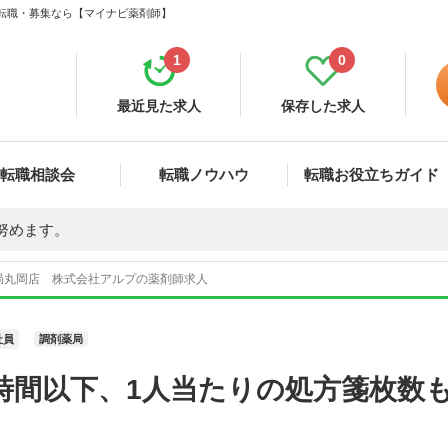
・転職・募集なら【マイナビ薬剤師】
1
0
最近見た求人
保存した求人
転職相談会
転職ノウハウ
転職お役立ちガイド
努めます。
局丸岡店 株式会社アルプの薬剤師求人
社員
調剤薬局
0時間以下、1人当たりの処方箋枚数