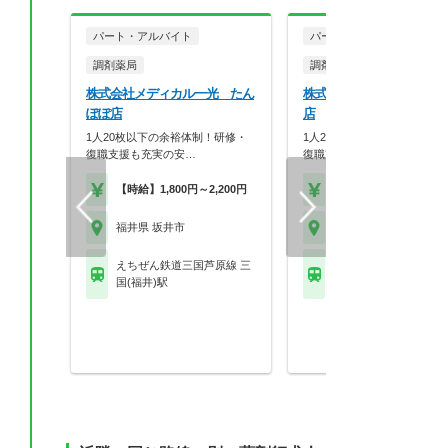
パート・アルバイト
パート・アルバイト
調剤薬局
調剤薬局
株式会社メディカル一光 たん
株式会社メディカル一光 
ぽぽ店
店
1人20枚以下の余裕体制！研修・
1人20枚以下の余裕体制！研
復職支援も充実の安…
復職支援も充実の安…
【時給】1,800円～2,200円
【時給】1,800円～2,2
福井県 坂井市
福井県 坂井市
えちぜん鉄道三国芦原線 三
えちぜん鉄道三国芦原線
国(福井)駅
国神社駅