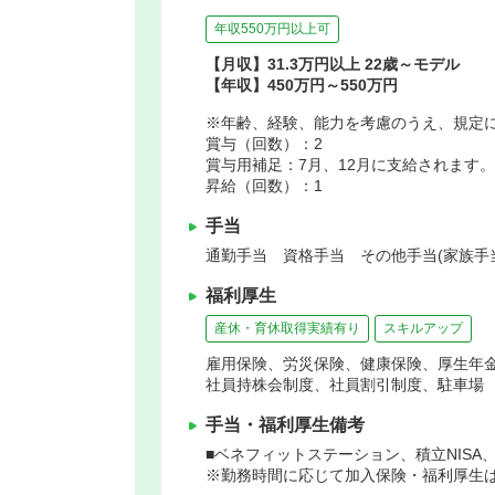
年収550万円以上可
【月収】31.3万円以上 22歳～モデル
【年収】450万円～550万円
※年齢、経験、能力を考慮のうえ、規定
賞与（回数）：2
賞与用補足：7月、12月に支給されます。
昇給（回数）：1
手当
通勤手当 資格手当 その他手当(家族手
福利厚生
産休・育休取得実績有り
スキルアップ
雇用保険、労災保険、健康保険、厚生年
社員持株会制度、社員割引制度、駐車場
手当・福利厚生備考
■ベネフィットステーション、積立NIS
※勤務時間に応じて加入保険・福利厚生は