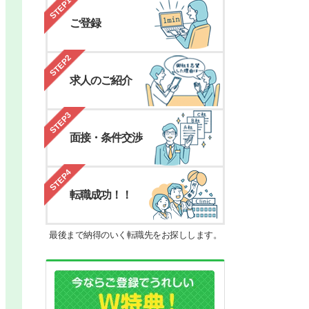
STEP1
ご登録
STEP2
求人のご紹介
STEP3
面接・条件交渉
STEP4
転職成功！！
最後まで納得のいく転職先をお探しします。