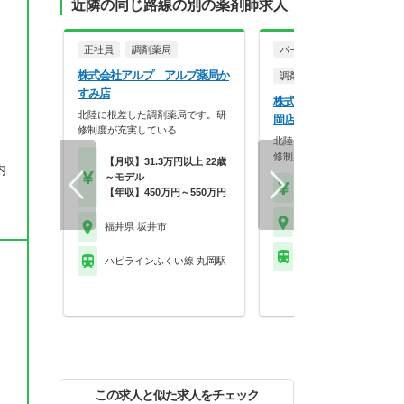
近隣の同じ路線の別の薬剤師求人
正社員
調剤薬局
パート・アルバイト
株式会社アルプ アルプ薬局か
調剤薬局
すみ店
株式会社アルプ アルプ薬
北陸に根差した調剤薬局です。研
岡店
修制度が充実している…
北陸に根差した調剤薬局です
修制度が充実している…
【月収】31.3万円以上 22歳
内
～モデル
【時給】1,900円～2,3
【年収】450万円～550万円
福井県 坂井市
福井県 坂井市
ハピラインふくい線 丸
ハピラインふくい線 丸岡駅
この求人と似た求人をチェック