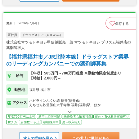
更新日：2026年7月4日
保存する
正社員
ドラッグストア（OTCのみ）
株式会社マツモトキヨシ甲信越販売 薬 マツモトキヨシ プリズム福井店の
薬剤師求人
【福井県福井市／JR北陸本線】ドラッグストア業界
のリーディングカンパニーでの薬剤師募集
【年収】505万円～700万円程度 ※勤務地限定制度あり
給与
【時給】2,000円～
勤務地
福井県 福井市
ハピラインふくい線 福井(福井)駅
アクセス
えちぜん鉄道勝山永平寺線 福井(福井)駅…ほか
年収700万円以上可
新卒も応募可能
未経験者も応募可能
産休・育休取得実績有り
駅チカ
店舗数30以上
積極採用中
夏～秋入職可
求人の詳細を見る
この求人に興味がある