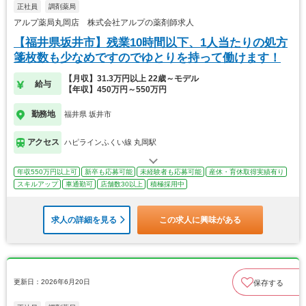
正社員
調剤薬局
アルプ薬局丸岡店 株式会社アルプの薬剤師求人
【福井県坂井市】残業10時間以下、1人当たりの処方
箋枚数も少なめですのでゆとりを持って働けます！
【月収】31.3万円以上 22歳～モデル
給与
【年収】450万円～550万円
勤務地
福井県 坂井市
アクセス
ハピラインふくい線 丸岡駅
年収550万円以上可
新卒も応募可能
未経験者も応募可能
産休・育休取得実績有り
スキルアップ
車通勤可
店舗数30以上
積極採用中
求人の詳細を見る
この求人に興味がある
更新日：2026年6月20日
保存する