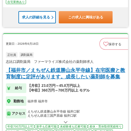
在宅業務あり
求人の詳細を見る
この求人に興味がある
更新日：2026年6月18日
保存する
正社員
調剤薬局
志比口調剤薬局 ファーマライズ株式会社の薬剤師求人
【福井市／えちぜん鉄道勝山永平寺線】在宅医療と教
育制度に定評があります。成長したい薬剤師を募集
【月収】23.0万円～45.0万円以上
給与
【年収】360万円～700万円以上 モデル
勤務地
福井県 福井市
えちぜん鉄道勝山永平寺線 福井口駅
アクセス
えちぜん鉄道三国芦原線 福井口駅
年収700万円以上可
新卒も応募可能
未経験者も応募可能
産休・育休取得実績有り