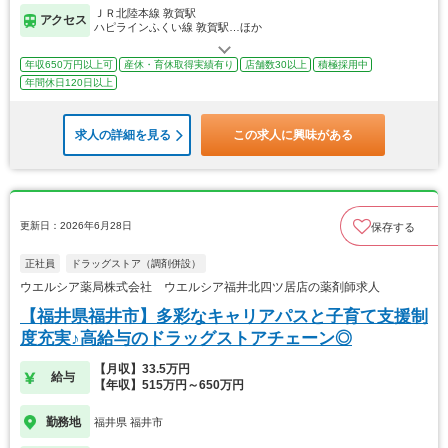
ＪＲ北陸本線 敦賀駅
アクセス
ハピラインふくい線 敦賀駅…ほか
年収650万円以上可
産休・育休取得実績有り
店舗数30以上
積極採用中
年間休日120日以上
求人の詳細を見る
この求人に興味がある
更新日：2026年6月28日
保存する
正社員
ドラッグストア（調剤併設）
ウエルシア薬局株式会社 ウエルシア福井北四ツ居店の薬剤師求人
【福井県福井市】多彩なキャリアパスと子育て支援制
度充実♪高給与のドラッグストアチェーン◎
【月収】33.5万円
給与
【年収】515万円～650万円
勤務地
福井県 福井市