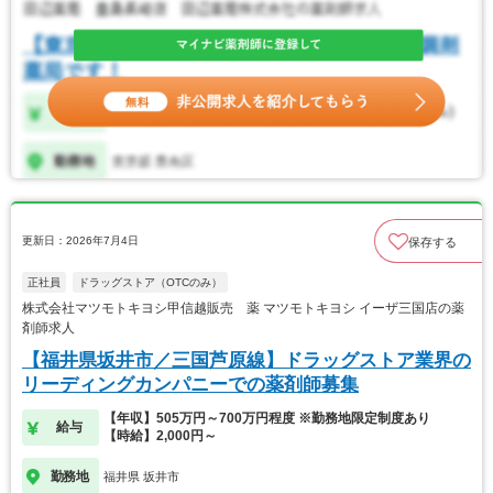
更新日：2026年7月4日
保存する
正社員
ドラッグストア（OTCのみ）
株式会社マツモトキヨシ甲信越販売 薬 マツモトキヨシ イーザ三国店の薬
剤師求人
【福井県坂井市／三国芦原線】ドラッグストア業界の
リーディングカンパニーでの薬剤師募集
【年収】505万円～700万円程度 ※勤務地限定制度あり
給与
【時給】2,000円～
勤務地
福井県 坂井市