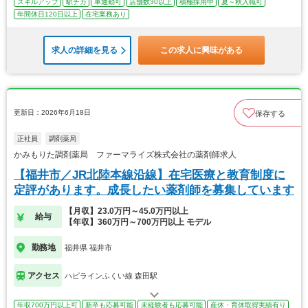
スキルアップ
駅チカ
車通勤可
店舗数30以上
積極採用中
夏～秋入職可
年間休日120日以上
在宅業務あり
求人の詳細を見る
この求人に興味がある
更新日：2026年6月18日
保存する
正社員
調剤薬局
かみもりた調剤薬局 ファーマライズ株式会社の薬剤師求人
【福井市／JR北陸本線沿線】在宅医療と教育制度に
定評があります。成長したい薬剤師を募集しています
【月収】23.0万円～45.0万円以上
給与
【年収】360万円～700万円以上 モデル
勤務地
福井県 福井市
アクセス
ハピラインふくい線 森田駅
年収700万円以上可
新卒も応募可能
未経験者も応募可能
産休・育休取得実績有り