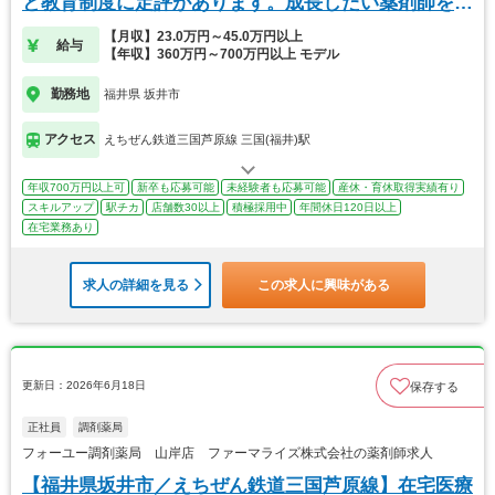
と教育制度に定評があります。成長したい薬剤師を募
集
【月収】23.0万円～45.0万円以上
給与
【年収】360万円～700万円以上 モデル
勤務地
福井県 坂井市
アクセス
えちぜん鉄道三国芦原線 三国(福井)駅
年収700万円以上可
新卒も応募可能
未経験者も応募可能
産休・育休取得実績有り
スキルアップ
駅チカ
店舗数30以上
積極採用中
年間休日120日以上
在宅業務あり
求人の詳細を見る
この求人に興味がある
更新日：2026年6月18日
保存する
正社員
調剤薬局
フォーユー調剤薬局 山岸店 ファーマライズ株式会社の薬剤師求人
【福井県坂井市／えちぜん鉄道三国芦原線】在宅医療