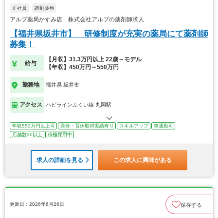
正社員
調剤薬局
アルプ薬局かすみ店 株式会社アルプの薬剤師求人
【福井県坂井市】 研修制度が充実の薬局にて薬剤師
募集！
【月収】31.3万円以上 22歳～モデル
給与
【年収】450万円～550万円
勤務地
福井県 坂井市
アクセス
ハピラインふくい線 丸岡駅
年収550万円以上可
産休・育休取得実績有り
スキルアップ
車通勤可
店舗数30以上
積極採用中
求人の詳細を見る
この求人に興味がある
更新日：2026年6月26日
保存する