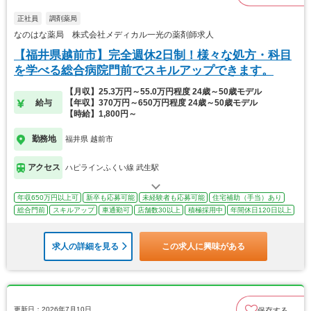
正社員
調剤薬局
なのはな薬局 株式会社メディカル一光の薬剤師求人
【福井県越前市】完全週休2日制！様々な処方・科目
を学べる総合病院門前でスキルアップできます。
【月収】25.3万円～55.0万円程度 24歳～50歳モデル
給与
【年収】370万円～650万円程度 24歳～50歳モデル
【時給】1,800円～
勤務地
福井県 越前市
アクセス
ハピラインふくい線 武生駅
年収650万円以上可
新卒も応募可能
未経験者も応募可能
住宅補助（手当）あり
総合門前
スキルアップ
車通勤可
店舗数30以上
積極採用中
年間休日120日以上
求人の詳細を見る
この求人に興味がある
更新日：2026年7月10日
保存する