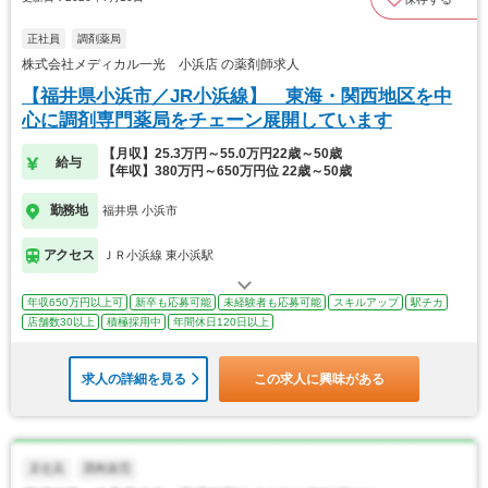
正社員
調剤薬局
株式会社メディカル一光 小浜店 の薬剤師求人
【福井県小浜市／JR小浜線】 東海・関西地区を中
心に調剤専門薬局をチェーン展開しています
【月収】25.3万円～55.0万円22歳～50歳
給与
【年収】380万円～650万円位 22歳～50歳
勤務地
福井県 小浜市
アクセス
ＪＲ小浜線 東小浜駅
年収650万円以上可
新卒も応募可能
未経験者も応募可能
スキルアップ
駅チカ
店舗数30以上
積極採用中
年間休日120日以上
求人の詳細を見る
この求人に興味がある