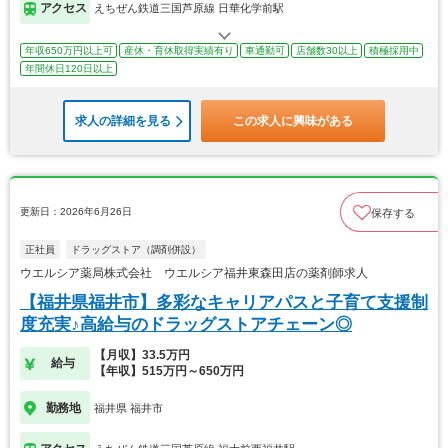
アクセス
えちぜん鉄道三国芦原線 日華化学前駅
年収650万円以上可
産休・育休取得実績有り
車通勤可
店舗数30以上
積極採用中
年間休日120日以上
求人の詳細を見る
この求人に興味がある
更新日：2026年6月26日
保存する
正社員
ドラッグストア（調剤併設）
ウエルシア薬局株式会社 ウエルシア福井東森田店の薬剤師求人
【福井県福井市】多彩なキャリアパスと子育て支援制
度充実♪高給与のドラッグストアチェーン◎
【月収】33.5万円
給与
【年収】515万円～650万円
勤務地
福井県 福井市