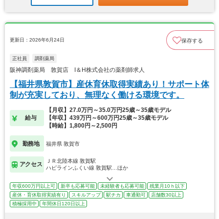
更新日：2026年6月24日
保存する
正社員
調剤薬局
阪神調剤薬局 敦賀店 I＆H株式会社の薬剤師求人
【福井県敦賀市】産休育休取得実績あり！サポート体
制が充実しており、無理なく働ける環境です。
【月収】27.0万円～35.0万円25歳～35歳モデル
給与
【年収】439万円～600万円25歳～35歳モデル
【時給】1,800円～2,500円
勤務地
福井県 敦賀市
ＪＲ北陸本線 敦賀駅
アクセス
ハピラインふくい線 敦賀駅…ほか
年収600万円以上可
新卒も応募可能
未経験者も応募可能
残業月10ｈ以下
産休・育休取得実績有り
スキルアップ
駅チカ
車通勤可
店舗数30以上
積極採用中
年間休日120日以上