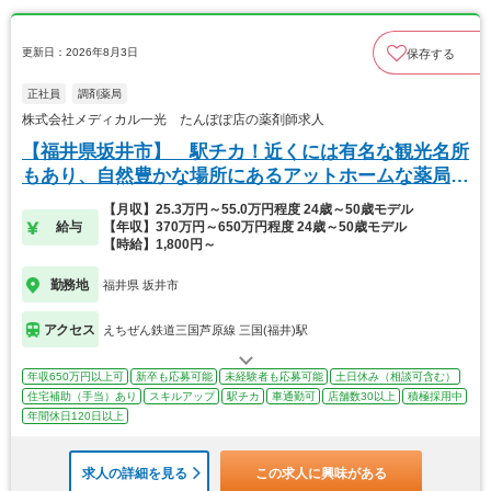
更新日：2026年8月3日
保存する
正社員
調剤薬局
株式会社メディカル一光 たんぽぽ店の薬剤師求人
【福井県坂井市】 駅チカ！近くには有名な観光名所
もあり、自然豊かな場所にあるアットホームな薬局で
す。
【月収】25.3万円～55.0万円程度 24歳～50歳モデル
給与
【年収】370万円～650万円程度 24歳～50歳モデル
【時給】1,800円～
勤務地
福井県 坂井市
アクセス
えちぜん鉄道三国芦原線 三国(福井)駅
年収650万円以上可
新卒も応募可能
未経験者も応募可能
土日休み（相談可含む）
住宅補助（手当）あり
スキルアップ
駅チカ
車通勤可
店舗数30以上
積極採用中
年間休日120日以上
求人の詳細を見る
この求人に興味がある