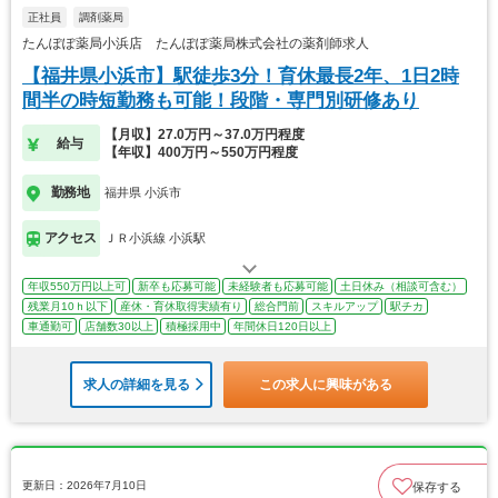
正社員
調剤薬局
たんぽぽ薬局小浜店 たんぽぽ薬局株式会社の薬剤師求人
【福井県小浜市】駅徒歩3分！育休最長2年、1日2時
間半の時短勤務も可能！段階・専門別研修あり
【月収】27.0万円～37.0万円程度
給与
【年収】400万円～550万円程度
勤務地
福井県 小浜市
アクセス
ＪＲ小浜線 小浜駅
年収550万円以上可
新卒も応募可能
未経験者も応募可能
土日休み（相談可含む）
残業月10ｈ以下
産休・育休取得実績有り
総合門前
スキルアップ
駅チカ
車通勤可
店舗数30以上
積極採用中
年間休日120日以上
求人の詳細を見る
この求人に興味がある
更新日：2026年7月10日
保存する