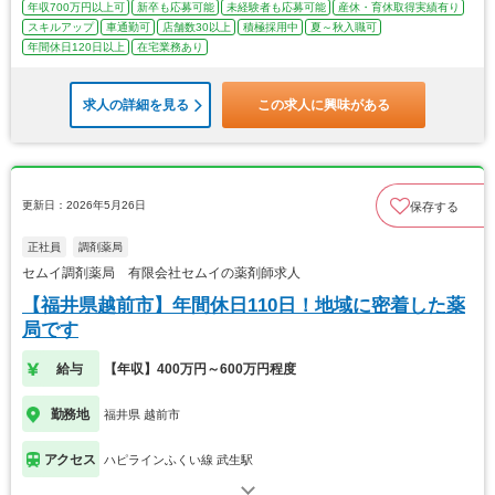
年収700万円以上可
新卒も応募可能
未経験者も応募可能
産休・育休取得実績有り
スキルアップ
車通勤可
店舗数30以上
積極採用中
夏～秋入職可
年間休日120日以上
在宅業務あり
求人の詳細を見る
この求人に興味がある
更新日：2026年5月26日
保存する
正社員
調剤薬局
セムイ調剤薬局 有限会社セムイの薬剤師求人
【福井県越前市】年間休日110日！地域に密着した薬
局です
給与
【年収】400万円～600万円程度
勤務地
福井県 越前市
アクセス
ハピラインふくい線 武生駅