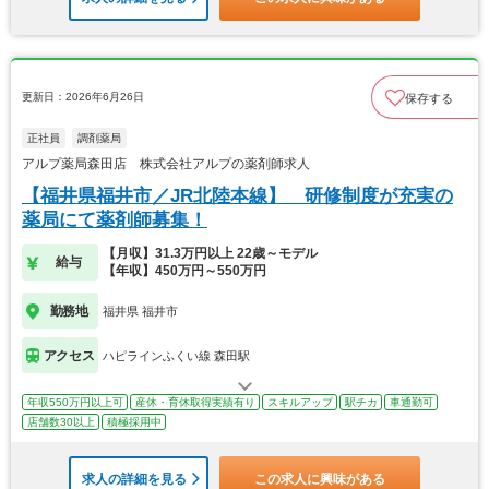
更新日：2026年6月26日
保存する
正社員
調剤薬局
アルプ薬局森田店 株式会社アルプの薬剤師求人
【福井県福井市／JR北陸本線】 研修制度が充実の
薬局にて薬剤師募集！
【月収】31.3万円以上 22歳～モデル
給与
【年収】450万円～550万円
勤務地
福井県 福井市
アクセス
ハピラインふくい線 森田駅
年収550万円以上可
産休・育休取得実績有り
スキルアップ
駅チカ
車通勤可
店舗数30以上
積極採用中
求人の詳細を見る
この求人に興味がある