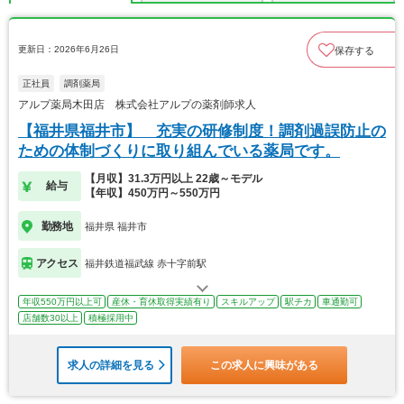
更新日：2026年6月26日
保存する
正社員
調剤薬局
アルプ薬局木田店 株式会社アルプの薬剤師求人
【福井県福井市】 充実の研修制度！調剤過誤防止の
ための体制づくりに取り組んでいる薬局です。
【月収】31.3万円以上 22歳～モデル
給与
【年収】450万円～550万円
勤務地
福井県 福井市
アクセス
福井鉄道福武線 赤十字前駅
年収550万円以上可
産休・育休取得実績有り
スキルアップ
駅チカ
車通勤可
店舗数30以上
積極採用中
求人の詳細を見る
この求人に興味がある