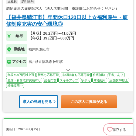
正社員
調剤薬局
調剤薬局の薬剤師求人（法人名非公開 ※詳細はお問合せください）
【福井県鯖江市】年間休日120日以上☆福利厚生・研
修制度充実の安心環境◎
【月収】26.2万円～41.0万円
給与
【年収】393万円～600万円
勤務地
福井県 鯖江市
アクセス
福井鉄道福武線 神明駅
年収600万円以上可
新卒も応募可能
未経験者も応募可能
住宅補助（手当）あり
産休・育休取得実績有り
総合門前
スキルアップ
駅チカ
車通勤可
店舗数30以上
積極採用中
求人の詳細を見る
この求人に興味がある
更新日：2026年7月15日
保存する