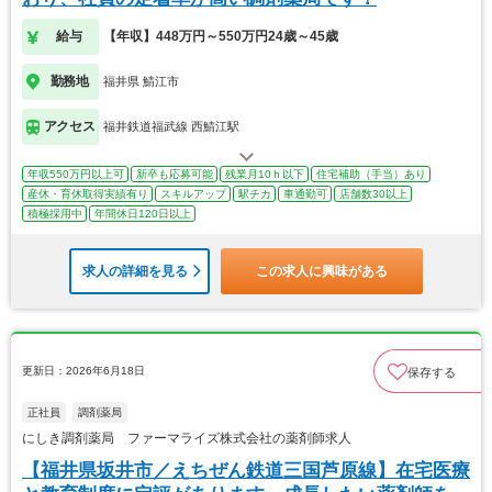
給与
【年収】448万円～550万円24歳～45歳
勤務地
福井県 鯖江市
アクセス
福井鉄道福武線 西鯖江駅
年収550万円以上可
新卒も応募可能
残業月10ｈ以下
住宅補助（手当）あり
産休・育休取得実績有り
スキルアップ
駅チカ
車通勤可
店舗数30以上
積極採用中
年間休日120日以上
求人の詳細を見る
この求人に興味がある
更新日：2026年6月18日
保存する
正社員
調剤薬局
にしき調剤薬局 ファーマライズ株式会社の薬剤師求人
【福井県坂井市／えちぜん鉄道三国芦原線】在宅医療