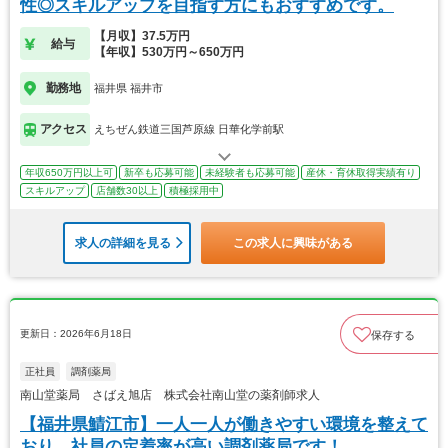
性◎スキルアップを目指す方にもおすすめです。
【月収】37.5万円
給与
【年収】530万円～650万円
勤務地
福井県 福井市
アクセス
えちぜん鉄道三国芦原線 日華化学前駅
年収650万円以上可
新卒も応募可能
未経験者も応募可能
産休・育休取得実績有り
スキルアップ
店舗数30以上
積極採用中
求人の詳細を見る
この求人に興味がある
更新日：2026年6月18日
保存する
正社員
調剤薬局
南山堂薬局 さばえ旭店 株式会社南山堂の薬剤師求人
【福井県鯖江市】一人一人が働きやすい環境を整えて
おり、社員の定着率が高い調剤薬局です！