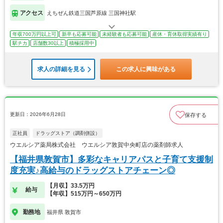
アクセス
えちぜん鉄道三国芦原線 三国神社駅
年収700万円以上可
新卒も応募可能
未経験者も応募可能
産休・育休取得実績有り
駅チカ
店舗数30以上
積極採用中
求人の詳細を見る
この求人に興味がある
更新日：2026年6月28日
保存する
正社員
ドラッグストア（調剤併設）
ウエルシア薬局株式会社 ウエルシア敦賀中央町店の薬剤師求人
【福井県敦賀市】多彩なキャリアパスと子育て支援制
度充実♪高給与のドラッグストアチェーン◎
【月収】33.5万円
給与
【年収】515万円～650万円
勤務地
福井県 敦賀市