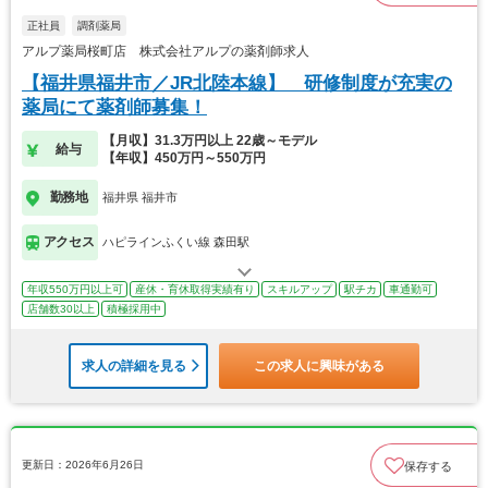
正社員
調剤薬局
アルプ薬局桜町店 株式会社アルプの薬剤師求人
【福井県福井市／JR北陸本線】 研修制度が充実の
薬局にて薬剤師募集！
【月収】31.3万円以上 22歳～モデル
給与
【年収】450万円～550万円
勤務地
福井県 福井市
アクセス
ハピラインふくい線 森田駅
年収550万円以上可
産休・育休取得実績有り
スキルアップ
駅チカ
車通勤可
店舗数30以上
積極採用中
求人の詳細を見る
この求人に興味がある
更新日：2026年6月26日
保存する