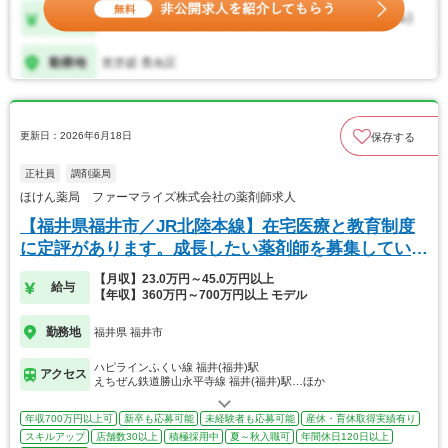
更新日：2026年6月18日
保存する
正社員
調剤薬局
ほけん薬局 ファーマライズ株式会社の薬剤師求人
【福井県福井市／JR北陸本線】在宅医療と教育制度
に定評があります。成長したい薬剤師を募集していま
す
【月収】23.0万円～45.0万円以上
給与
【年収】360万円～700万円以上 モデル
勤務地
福井県 福井市
ハピラインふくい線 福井(福井)駅
アクセス
えちぜん鉄道勝山永平寺線 福井(福井)駅…ほか
年収700万円以上可
新卒も応募可能
未経験者も応募可能
産休・育休取得実績有り
スキルアップ
店舗数30以上
積極採用中
夏～秋入職可
年間休日120日以上