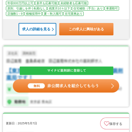
年収600万円以上可
新卒も応募可能
未経験者も応募可能
原則、引越しを伴う転勤なし
残業月10ｈ以下
住宅補助（手当）あり
車通勤可
店舗数1～9
積極採用中
夏～秋入職可
在宅業務あり
求人の詳細を見る
この求人に興味がある
更新日：2025年5月7日
保存する