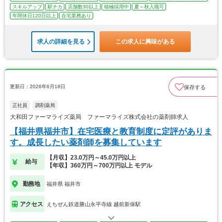
スキルアップ
駅チカ
店舗数30以上
積極採用中
夏～秋入職可
年間休日120日以上
在宅業務あり
求人の詳細を見る
この求人に興味がある
更新日：2026年6月18日
保存する
正社員
調剤薬局
大和田ファーマライズ薬局 ファーマライズ株式会社の薬剤師求人
【福井県福井市】在宅医療と教育制度に定評がありま
す。成長したい薬剤師を募集しています
【月収】23.0万円～45.0万円以上
給与
【年収】360万円～700万円以上 モデル
勤務地
福井県 福井市
アクセス
えちぜん鉄道勝山永平寺線 越前新保駅