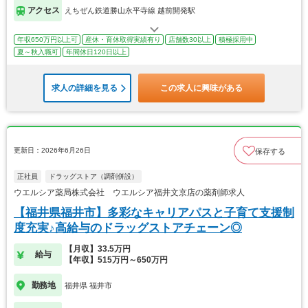
アクセス
えちぜん鉄道勝山永平寺線 越前開発駅
年収650万円以上可
産休・育休取得実績有り
店舗数30以上
積極採用中
夏～秋入職可
年間休日120日以上
求人の詳細を見る
この求人に興味がある
更新日：2026年6月26日
保存する
正社員
ドラッグストア（調剤併設）
ウエルシア薬局株式会社 ウエルシア福井文京店の薬剤師求人
【福井県福井市】多彩なキャリアパスと子育て支援制
度充実♪高給与のドラッグストアチェーン◎
【月収】33.5万円
給与
【年収】515万円～650万円
勤務地
福井県 福井市