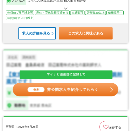
アクセス
えちぜん鉄道三国芦原線 福大前西福井駅
年収650万円以上可
産休・育休取得実績有り
車通勤可
店舗数30以上
積極採用中
年間休日120日以上
求人の詳細を見る
この求人に興味がある
更新日：2026年6月26日
保存する