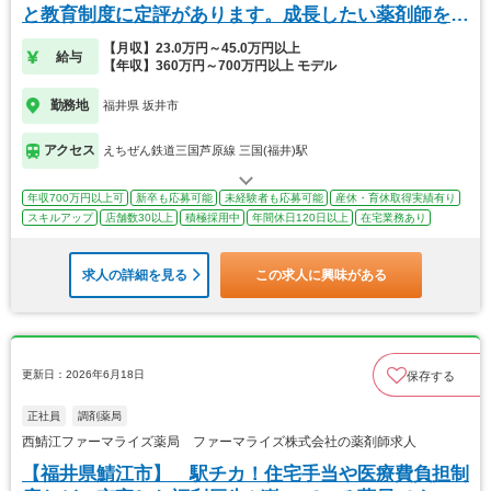
と教育制度に定評があります。成長したい薬剤師を募
集！
【月収】23.0万円～45.0万円以上
給与
【年収】360万円～700万円以上 モデル
勤務地
福井県 坂井市
アクセス
えちぜん鉄道三国芦原線 三国(福井)駅
年収700万円以上可
新卒も応募可能
未経験者も応募可能
産休・育休取得実績有り
スキルアップ
店舗数30以上
積極採用中
年間休日120日以上
在宅業務あり
求人の詳細を見る
この求人に興味がある
更新日：2026年6月18日
保存する
正社員
調剤薬局
西鯖江ファーマライズ薬局 ファーマライズ株式会社の薬剤師求人
【福井県鯖江市】 駅チカ！住宅手当や医療費負担制