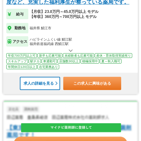
度など、充実した福利厚生が整っている薬局です。
【月収】23.0万円～45.0万円以上 モデル
給与
【年収】360万円～700万円以上 モデル
勤務地
福井県 鯖江市
ハピラインふくい線 鯖江駅
アクセス
福井鉄道福武線 西鯖江駅
年収700万円以上可
新卒も応募可能
未経験者も応募可能
産休・育休取得実績有り
スキルアップ
駅チカ
車通勤可
店舗数30以上
積極採用中
夏～秋入職可
年間休日120日以上
在宅業務あり
求人の詳細を見る
この求人に興味がある