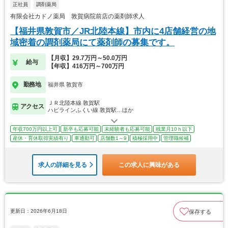
正社員
調剤薬局
有限会社カドノ薬局 敦賀病院前店の薬剤師求人
【福井県敦賀市／JR北陸本線】市内に4店舗経営の地
域密着の調剤薬局にて薬剤師の募集です。
【月収】29.7万円～50.0万円
給与
【年収】416万円～700万円
勤務地
福井県 敦賀市
ＪＲ北陸本線 敦賀駅
アクセス
ハピラインふくい線 敦賀駅…ほか
年収700万円以上可
新卒も応募可能
未経験者も応募可能
残業月10ｈ以下
産休・育休取得実績有り
車通勤可
店舗数1～9
積極採用中
管理職候補
求人の詳細を見る
この求人に興味がある
更新日：2026年6月18日
保存する