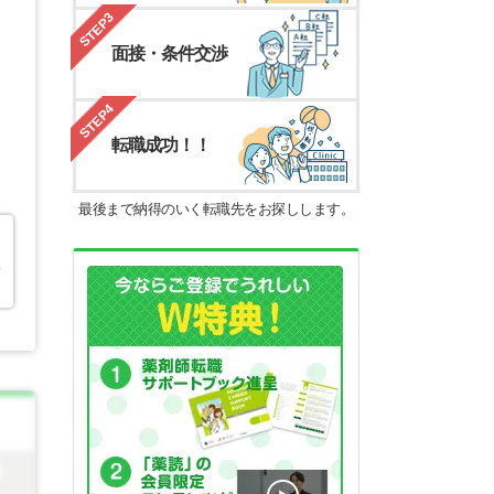
STEP3
面接・条件交渉
STEP4
転職成功！！
最後まで納得のいく転職先をお探しします。
人