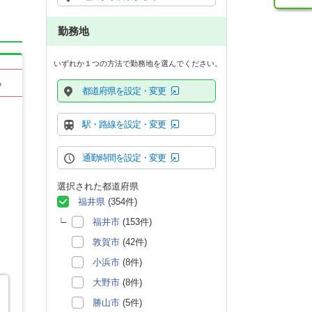
勤務地
いずれか１つの方法で勤務地を選んでください。
る
都道府県を設定・変更
駅・路線を設定・変更
通勤時間を設定・変更
選択された都道府県
福井県
(354件)
福井市
(153件)
敦賀市
(42件)
小浜市
(8件)
大野市
(8件)
勝山市
(5件)