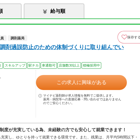
順
給与順
保存す
社員
調剤薬局
調剤過誤防止のための体制づくりに取り組んでい
り
スキルアップ
駅チカ
車通勤可
店舗数30以上
積極採用中
ル
この求人に興味がある
マイナビ薬剤師が求人情報を無料でご提供します。
薬局・病院等への直接応募・問い合わせではありません
のでご安心ください。
制度が充実している為、未経験の方でも安心して就業できます！
も充実し、ゆとりを持って就業できる環境です。また、残業は、月平均5時間以下・