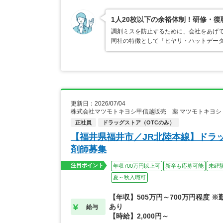
1人20枚以下の余裕体制！研修・
調剤ミスを防止するために、会社をあげ
同社の特徴として「ヒヤリ・ハットデー
更新日：2026/07/04
株式会社マツモトキヨシ甲信越販売 薬 マツモトキヨシ
正社員
ドラッグストア（OTCのみ）
【福井県福井市／JR北陸本線】ドラ
剤師募集
注目ポイント
年収700万円以上可
新卒も応募可能
未経
夏～秋入職可
【年収】505万円～700万円程度 
あり
給与
【時給】2,000円～