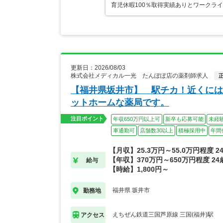
育児休暇100％取得実績ありとワークラ
更新日：2026/08/03
株式会社メディカル一光 たんぽぽ店の薬剤師求人
【福井県坂井市】 駅チカ！近くには
ットホームな薬局です。
注目ポイント
年収650万円以上可
新卒も応募可能
未経
車通勤可
店舗数30以上
積極採用中
年間
【月収】25.3万円～55.0万円程度 
【年収】370万円～650万円程度 2
給与
【時給】1,800円～
福井県 坂井市
勤務地
えちぜん鉄道三国芦原線 三国(福井)駅
アクセス