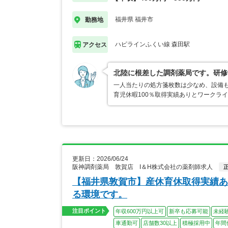
福井県 福井市
勤務地
ハピラインふくい線 森田駅
アクセス
北陸に根差した調剤薬局です。研修
一人当たりの処方箋枚数は少なめ、設備
育児休暇100％取得実績ありとワークラ
更新日：2026/06/24
阪神調剤薬局 敦賀店 I＆H株式会社の薬剤師求人
【福井県敦賀市】産休育休取得実績あ
る環境です。
注目ポイント
年収600万円以上可
新卒も応募可能
未経
車通勤可
店舗数30以上
積極採用中
年間