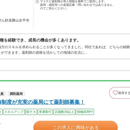
マイナビ薬剤師が求人情報を無料でご提供します。
薬局・病院等への直接応募・問い合わせではありません
のでご安心ください。
ちぜん鉄道勝山永平寺
種を経験でき、成長の機会が多くあります。
両方のスキルを求められることが多くなってきました。同社であれば、どちらの経験
とができます。薬剤師の資格を活かしての地域の生活に…
保存す
社員
調剤薬局
修制度が充実の薬局にて薬剤師募集！
り
スキルアップ
駅チカ
車通勤可
店舗数30以上
積極採用中
ル
この求人に興味がある