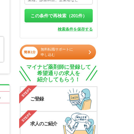
この条件で再検索（
201
件）
検索条件を保存する
無料転職サポートに
簡単1分
申し込む
マイナビ薬剤師に登録して
希望通りの求人を
紹介してもらう！
STEP1
る
ご登録
STEP2
求人のご紹介