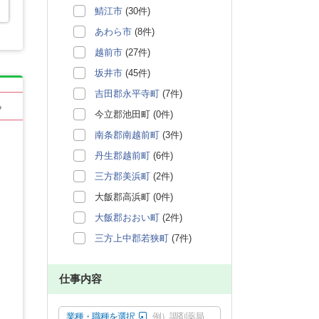
鯖江市
(30件)
あわら市
(8件)
越前市
(27件)
坂井市
(45件)
吉田郡永平寺町
(7件)
る
今立郡池田町 (0件)
南条郡南越前町
(3件)
丹生郡越前町
(6件)
三方郡美浜町
(2件)
大飯郡高浜町 (0件)
大飯郡おおい町
(2件)
三方上中郡若狭町
(7件)
仕事内容
業種・職種を選択
例）調剤薬局