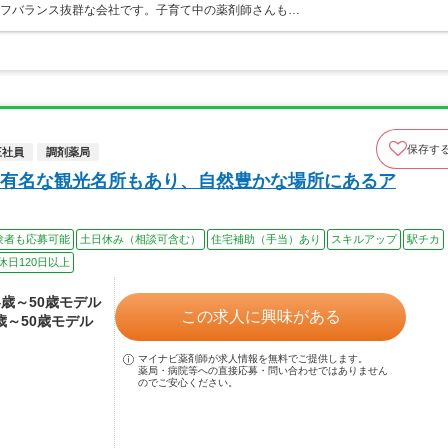
イフバランス抜群な会社です。子育て中の薬剤師さんも…
保存す
正社員
調剤薬局
有名な観光名所もあり、自然豊かな場所にあるア
験者も応募可能
土日休み（相談可含む）
住宅補助（手当）あり
スキルアップ
駅チカ
休日120日以上
24歳～50歳モデル
この求人に興味がある
4歳～50歳モデル
マイナビ薬剤師が求人情報を無料でご提供します。
薬局・病院等への直接応募・問い合わせではありません
のでご安心ください。