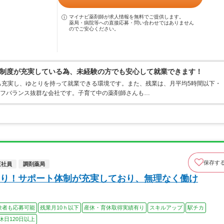
マイナビ薬剤師が求人情報を無料でご提供します。
薬局・病院等への直接応募・問い合わせではありません
のでご安心ください。
制度が充実している為、未経験の方でも安心して就業できます！
も充実し、ゆとりを持って就業できる環境です。また、残業は、月平均5時間以下・
イフバランス抜群な会社です。子育て中の薬剤師さんも…
保存す
正社員
調剤薬局
り！サポート体制が充実しており、無理なく働け
験者も応募可能
残業月10ｈ以下
産休・育休取得実績有り
スキルアップ
駅チカ
休日120日以上