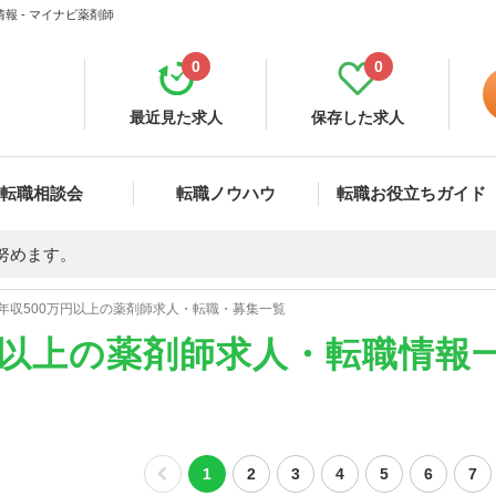
報 - マイナビ薬剤師
0
0
最近見た求人
保存した求人
転職相談会
転職ノウハウ
転職お役立ちガイド
努めます。
年収500万円以上の薬剤師求人・転職・募集一覧
円以上の薬剤師求人・転職情報
1
2
3
4
5
6
7