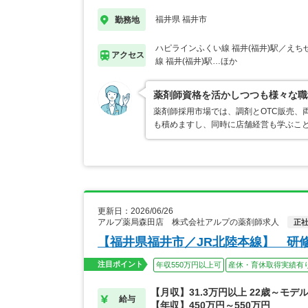
福井県 福井市
勤務地
ハピラインふくい線 福井(福井)駅／え
アクセス
線 福井(福井)駅…ほか
薬剤師資格を活かしつつも様々な職
薬剤師採用市場では、調剤とOTC販売、
も積めますし、同時に店舗経営も学ぶこ
更新日：2026/06/26
アルプ薬局森田店 株式会社アルプの薬剤師求人
正
【福井県福井市／JR北陸本線】 研
注目ポイント
年収550万円以上可
産休・育休取得実績有
【月収】31.3万円以上 22歳～モデ
給与
【年収】450万円～550万円