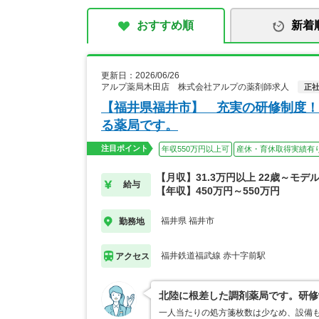
おすすめ順
新着
更新日：2026/06/26
アルプ薬局木田店 株式会社アルプの薬剤師求人
正
【福井県福井市】 充実の研修制度！
る薬局です。
注目ポイント
年収550万円以上可
産休・育休取得実績有
【月収】31.3万円以上 22歳～モデ
給与
【年収】450万円～550万円
福井県 福井市
勤務地
福井鉄道福武線 赤十字前駅
アクセス
北陸に根差した調剤薬局です。研修
一人当たりの処方箋枚数は少なめ、設備