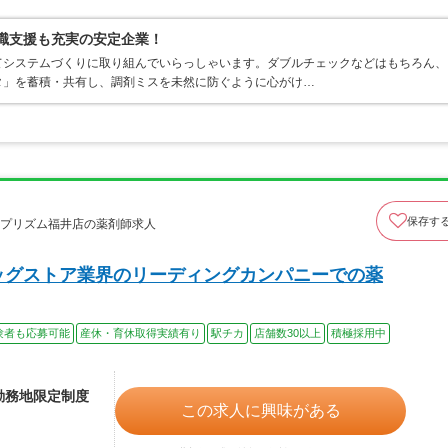
復職支援も充実の安定企業！
てシステムづくりに取り組んでいらっしゃいます。ダブルチェックなどはもちろん、
タ」を蓄積・共有し、調剤ミスを未然に防ぐように心がけ…
保存す
 プリズム福井店の薬剤師求人
ッグストア業界のリーディングカンパニーでの薬
験者も応募可能
産休・育休取得実績有り
駅チカ
店舗数30以上
積極採用中
※勤務地限定制度
この求人に興味がある