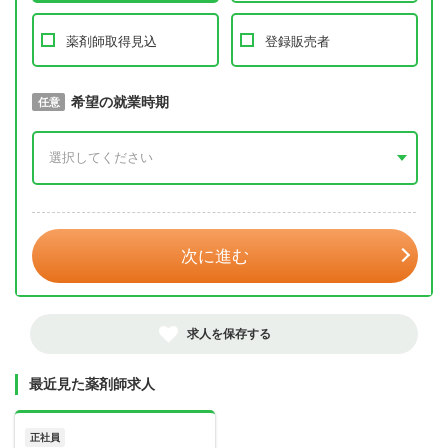
薬剤師取得見込
登録販売者
取得予定年
希望の就業時期
必須
任意
年 3月
次に進む
求人を保存する
最近見た薬剤師求人
正社員