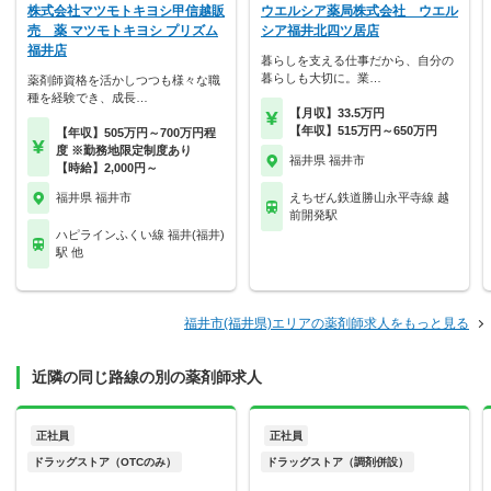
株式会社マツモトキヨシ甲信越販
ウエルシア薬局株式会社 ウエル
売 薬 マツモトキヨシ プリズム
シア福井北四ツ居店
福井店
暮らしを支える仕事だから、自分の
暮らしも大切に。業…
薬剤師資格を活かしつつも様々な職
種を経験でき、成長…
【月収】33.5万円
【年収】515万円～650万円
【年収】505万円～700万円程
度 ※勤務地限定制度あり
福井県 福井市
【時給】2,000円～
福井県 福井市
えちぜん鉄道勝山永平寺線 越
前開発駅
ハピラインふくい線 福井(福井)
駅 他
福井市(福井県)エリアの薬剤師求人をもっと見る
近隣の同じ路線の別の薬剤師求人
正社員
正社員
ドラッグストア（OTCのみ）
ドラッグストア（調剤併設）