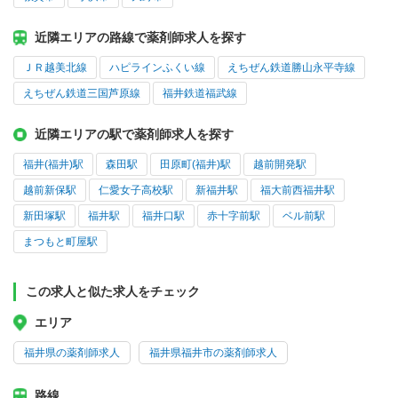
近隣エリアの路線で薬剤師求人を探す
ＪＲ越美北線
ハピラインふくい線
えちぜん鉄道勝山永平寺線
えちぜん鉄道三国芦原線
福井鉄道福武線
近隣エリアの駅で薬剤師求人を探す
福井(福井)駅
森田駅
田原町(福井)駅
越前開発駅
越前新保駅
仁愛女子高校駅
新福井駅
福大前西福井駅
新田塚駅
福井駅
福井口駅
赤十字前駅
ベル前駅
まつもと町屋駅
この求人と似た求人をチェック
エリア
福井県の薬剤師求人
福井県福井市の薬剤師求人
路線