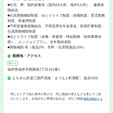
■社宅、寮、契約保養所（国内59カ所、海外5カ所）、健康保
険組合、
■社員買物補助制度、ゆとりライフ制度（休職制度、育児勤務
制度、再雇用制度
■平和堂健康保険組合、平和堂厚生年金基金、財形貯蓄制度、
社員買物補助制度
■ゆとりライフ制度（休職・再雇用・時短勤務・病気療養休
暇）、エンジョイプラン、永年勤続表彰
■買物補助 有（食品2%、衣料・住居関連品10%）
勤務地・アクセス
駅チカ
福井県福井市西開発2丁目101番1
えちぜん鉄道三国芦原線「まつもと町屋駅」 徒歩10分
同じエリアで似た条件の求人や、同じ路線の求人なども喜んでご紹
介いたします。お悩みやご希望があれば、ぜひご相談ください。
無料で相談する