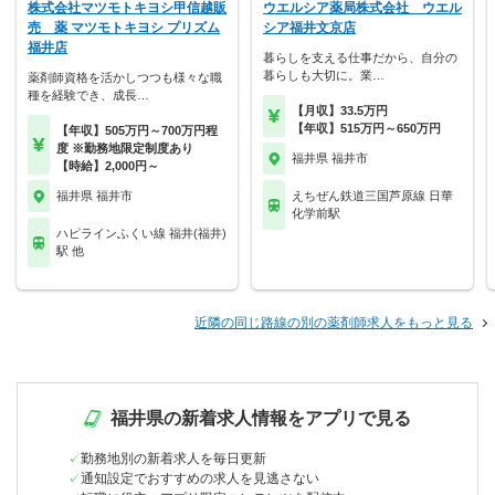
株式会社マツモトキヨシ甲信越販
ウエルシア薬局株式会社 ウエル
売 薬 マツモトキヨシ プリズム
シア福井文京店
福井店
暮らしを支える仕事だから、自分の
暮らしも大切に。業…
薬剤師資格を活かしつつも様々な職
種を経験でき、成長…
【月収】33.5万円
【年収】515万円～650万円
【年収】505万円～700万円程
度 ※勤務地限定制度あり
福井県 福井市
【時給】2,000円～
福井県 福井市
えちぜん鉄道三国芦原線 日華
化学前駅
ハピラインふくい線 福井(福井)
駅 他
近隣の同じ路線の別の薬剤師求人をもっと見る
福井県の新着求人情報をアプリで見る
勤務地別の新着求人を毎日更新
通知設定でおすすめの求人を見逃さない