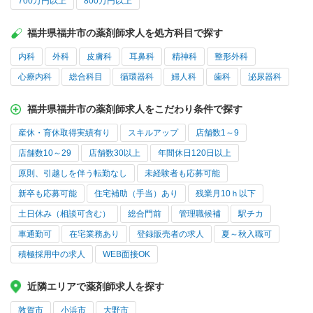
700万円以上
800万円以上
福井県福井市の薬剤師求人を処方科目で探す
内科
外科
皮膚科
耳鼻科
精神科
整形外科
心療内科
総合科目
循環器科
婦人科
歯科
泌尿器科
福井県福井市の薬剤師求人をこだわり条件で探す
産休・育休取得実績有り
スキルアップ
店舗数1～9
店舗数10～29
店舗数30以上
年間休日120日以上
原則、引越しを伴う転勤なし
未経験者も応募可能
新卒も応募可能
住宅補助（手当）あり
残業月10ｈ以下
土日休み（相談可含む）
総合門前
管理職候補
駅チカ
車通勤可
在宅業務あり
登録販売者の求人
夏～秋入職可
積極採用中の求人
WEB面接OK
近隣エリアで薬剤師求人を探す
敦賀市
小浜市
大野市