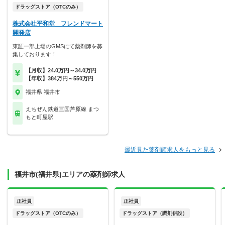
ドラッグストア（OTCのみ）
株式会社平和堂 フレンドマート
開発店
東証一部上場のGMSにて薬剤師を募
集しております！
【月収】24.0万円～34.0万円
【年収】384万円～550万円
福井県 福井市
えちぜん鉄道三国芦原線 まつ
もと町屋駅
最近見た薬剤師求人をもっと見る
福井市(福井県)エリアの薬剤師求人
正社員
正社員
ドラッグストア（OTCのみ）
ドラッグストア（調剤併設）