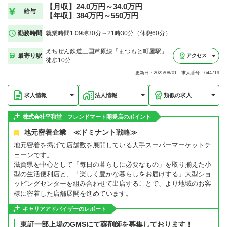
【月収】24.0万円～34.0万円
給与
【年収】384万円～550万円
勤務時間
就業時間1:09時30分～21時30分（休憩60分）
えちぜん鉄道三国芦原線「まつもと町屋駅」
最寄り駅
アクセス
徒歩10分
更新日：2025/08/01 求人番号：644719
求人情報
法人情報
類似の求人
株式会社平和堂 フレンドマート開発店のポイント
地元密着企業 ≪ドミナント戦略≫
地元密着を掲げて店舗数を展開している大手スーパーマーケットチ
ェーンです。
滋賀県を中心として「毎日の暮らしに必要なもの」を取り揃えた小
型の生活便利店と、「楽しく豊かな暮らしをお届けする」大型ショ
ッピングセンターを組み合わせて出店することで、より地域のお客
様に密着した店舗展開を進めています。
キャリアアドバイザーのレポート
東証一部上場のGMSにて薬剤師を募集しております！