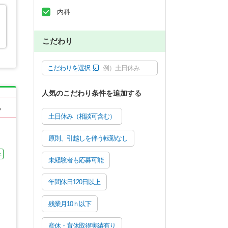
内科
こだわり
こだわりを選択
例）土日休み
人気のこだわり条件を追加する
る
土日休み（相談可含む）
原則、引越しを伴う転勤なし
上
未経験者も応募可能
年間休日120日以上
残業月10ｈ以下
産休・育休取得実績有り