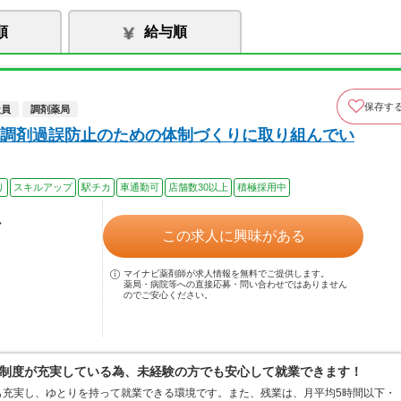
順
給与順
保存す
社員
調剤薬局
調剤過誤防止のための体制づくりに取り組んでい
り
スキルアップ
駅チカ
車通勤可
店舗数30以上
積極採用中
ル
この求人に興味がある
マイナビ薬剤師が求人情報を無料でご提供します。
薬局・病院等への直接応募・問い合わせではありません
のでご安心ください。
制度が充実している為、未経験の方でも安心して就業できます！
も充実し、ゆとりを持って就業できる環境です。また、残業は、月平均5時間以下・