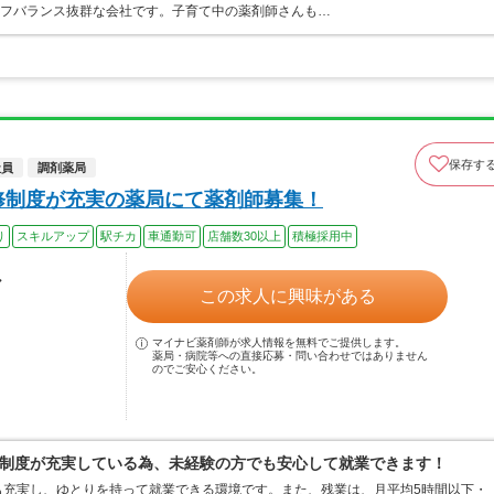
イフバランス抜群な会社です。子育て中の薬剤師さんも…
保存す
社員
調剤薬局
修制度が充実の薬局にて薬剤師募集！
り
スキルアップ
駅チカ
車通勤可
店舗数30以上
積極採用中
ル
この求人に興味がある
マイナビ薬剤師が求人情報を無料でご提供します。
薬局・病院等への直接応募・問い合わせではありません
のでご安心ください。
制度が充実している為、未経験の方でも安心して就業できます！
も充実し、ゆとりを持って就業できる環境です。また、残業は、月平均5時間以下・