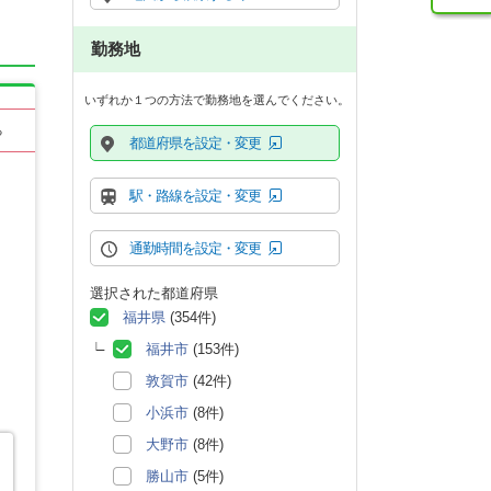
勤務地
いずれか１つの方法で勤務地を選んでください。
る
都道府県を設定・変更
駅・路線を設定・変更
通勤時間を設定・変更
選択された都道府県
福井県
(354件)
福井市
(153件)
敦賀市
(42件)
小浜市
(8件)
大野市
(8件)
勝山市
(5件)