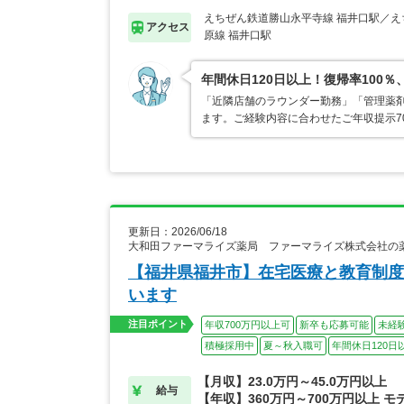
えちぜん鉄道勝山永平寺線 福井口駅／え
アクセス
原線 福井口駅
年間休日120日以上！復帰率10
「近隣店舗のラウンダー勤務」「管理薬
ます。ご経験内容に合わせたご年収提示7
更新日：2026/06/18
大和田ファーマライズ薬局 ファーマライズ株式会社の
【福井県福井市】在宅医療と教育制度
います
注目ポイント
年収700万円以上可
新卒も応募可能
未経
積極採用中
夏～秋入職可
年間休日120日
【月収】23.0万円～45.0万円以上
給与
【年収】360万円～700万円以上 モ