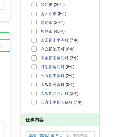
鯖江市
(30件)
あわら市
(8件)
越前市
(27件)
坂井市
(45件)
吉田郡永平寺町
(7件)
る
今立郡池田町 (0件)
南条郡南越前町
(3件)
丹生郡越前町
(6件)
三方郡美浜町
(2件)
大飯郡高浜町 (0件)
大飯郡おおい町
(2件)
三方上中郡若狭町
(7件)
仕事内容
業種・職種を選択
例）調剤薬局