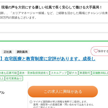
0％、現場の声を大切にする優しい社風で長く安心して働ける大手薬局！
剤師」、「エリアマネージャー候補」など、ご経験を活かした職域にチャレンジ出来
00万円の実績もございます。
保存す
正社員
調剤薬局
】在宅医療と教育制度に定評があります。成長し
験者も応募可能
産休・育休取得実績有り
スキルアップ
駅チカ
車通勤可
店舗数30以
以上
在宅業務あり
この求人に興味がある
デル
マイナビ薬剤師が求人情報を無料でご提供します。
薬局・病院等への直接応募・問い合わせではありません
のでご安心ください。