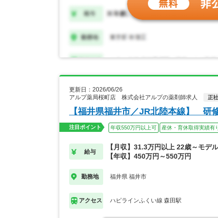
更新日：2026/06/26
アルプ薬局桜町店 株式会社アルプの薬剤師求人
正
【福井県福井市／JR北陸本線】 研
注目ポイント
年収550万円以上可
産休・育休取得実績有
【月収】31.3万円以上 22歳～モデ
給与
【年収】450万円～550万円
福井県 福井市
勤務地
ハピラインふくい線 森田駅
アクセス