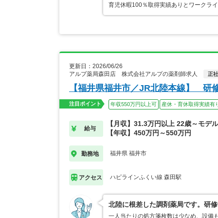
育児休暇100％取得実績ありとワークラ
更新日：2026/06/26
アルプ薬局森田店 株式会社アルプの薬剤師求人
正
【福井県福井市／JR北陸本線】 研
注目ポイント
年収550万円以上可
産休・育休取得実績有
【月収】31.3万円以上 22歳～モデ
給与
【年収】450万円～550万円
福井県 福井市
勤務地
ハピラインふくい線 森田駅
アクセス
北陸に根差した調剤薬局です。研修
一人当たりの処方箋枚数は少なめ、設備