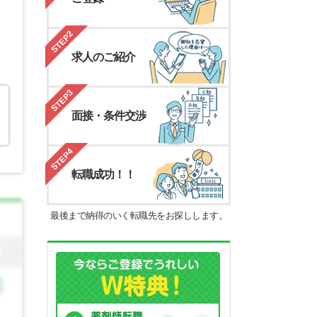
STEP2
求人のご紹介
STEP3
面接・条件交渉
STEP4
転職成功！！
最後まで納得のいく転職先をお探しします。