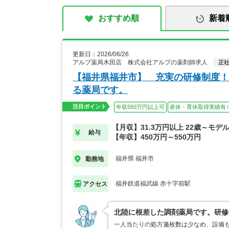
おすすめ順
新着
更新日：2026/06/26
アルプ薬局木田店 株式会社アルプの薬剤師求人
正
【福井県福井市】 充実の研修制度！
る薬局です。
注目ポイント
年収550万円以上可
産休・育休取得実績有
【月収】31.3万円以上 22歳～モデ
給与
【年収】450万円～550万円
福井県 福井市
勤務地
福井鉄道福武線 赤十字前駅
アクセス
北陸に根差した調剤薬局です。研修
一人当たりの処方箋枚数は少なめ、設備