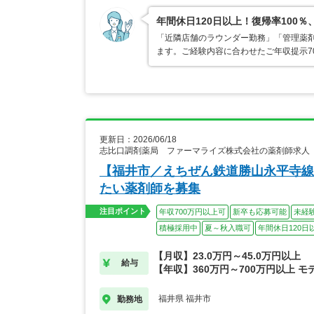
年間休日120日以上！復帰率10
「近隣店舗のラウンダー勤務」「管理薬
ます。ご経験内容に合わせたご年収提示7
更新日：2026/06/18
志比口調剤薬局 ファーマライズ株式会社の薬剤師求人
【福井市／えちぜん鉄道勝山永平寺線
たい薬剤師を募集
注目ポイント
年収700万円以上可
新卒も応募可能
未経
積極採用中
夏～秋入職可
年間休日120日
【月収】23.0万円～45.0万円以上
給与
【年収】360万円～700万円以上 モ
福井県 福井市
勤務地