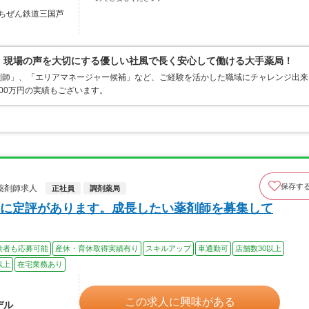
ちぜん鉄道三国芦
0％、現場の声を大切にする優しい社風で長く安心して働ける大手薬局！
剤師」、「エリアマネージャー候補」など、ご経験を活かした職域にチャレンジ出来
00万円の実績もございます。
保存す
薬剤師求人
正社員
調剤薬局
に定評があります。成長したい薬剤師を募集して
験者も応募可能
産休・育休取得実績有り
スキルアップ
車通勤可
店舗数30以上
以上
在宅業務あり
この求人に興味がある
デル