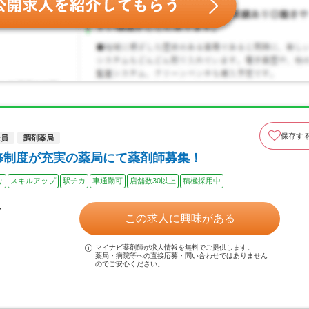
保存す
社員
調剤薬局
修制度が充実の薬局にて薬剤師募集！
り
スキルアップ
駅チカ
車通勤可
店舗数30以上
積極採用中
ル
この求人に興味がある
マイナビ薬剤師が求人情報を無料でご提供します。
薬局・病院等への直接応募・問い合わせではありません
のでご安心ください。