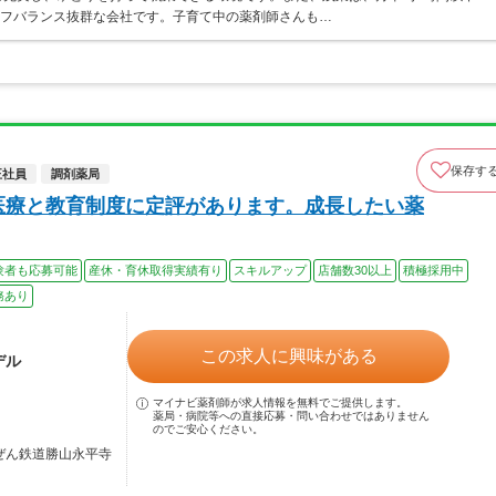
イフバランス抜群な会社です。子育て中の薬剤師さんも…
保存す
正社員
調剤薬局
医療と教育制度に定評があります。成長したい薬
験者も応募可能
産休・育休取得実績有り
スキルアップ
店舗数30以上
積極採用中
務あり
この求人に興味がある
デル
マイナビ薬剤師が求人情報を無料でご提供します。
薬局・病院等への直接応募・問い合わせではありません
のでご安心ください。
ちぜん鉄道勝山永平寺