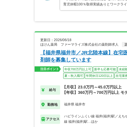
育児休暇100％取得実績ありとワークラ
更新日：2026/06/18
ほけん薬局 ファーマライズ株式会社の薬剤師求人
【福井県福井市／JR北陸本線】在宅
剤師を募集しています
注目ポイント
年収700万円以上可
新卒も応募可能
未経
夏～秋入職可
年間休日120日以上
在宅業
【月収】23.0万円～45.0万円以上
給与
【年収】360万円～700万円以上 モ
福井県 福井市
勤務地
ハピラインふくい線 福井(福井)駅／え
アクセス
線 福井(福井)駅…ほか