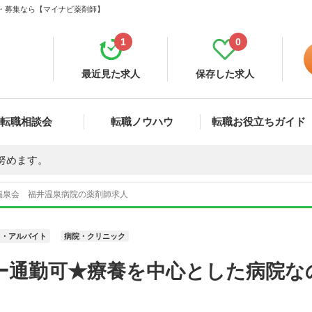
職・募集なら【マイナビ薬剤師】
1
0
最近見た求人
保存した求人
転職相談会
転職ノウハウ
転職お役立ちガイド
努めます。
福泉会 福井温泉病院の薬剤師求人
ト・アルバイト
病院・クリニック
ー通勤可★療養を中心とした病院な