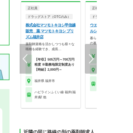
正社員
正社員
ドラッグストア（OTCのみ）
ドラッグストア（調剤併設
株式会社マツモトキヨシ甲信越
ウエルシア薬局株式会社 
販売 薬 マツモトキヨシ プリ
ルシア福井北四ツ居店
ズム福井店
暮らしを支える仕事だから、
の暮らしも大切に。業…
薬剤師資格を活かしつつも様々な
職種を経験でき、成長…
【月収】33.5万円
【年収】515万円～65
【年収】505万円～700万円
程度 ※勤務地限定制度あり
【時給】2,000円～
福井県 福井市
福井県 福井市
えちぜん鉄道勝山永平
越前開発駅
ハピラインふくい線 福井(福
井)駅 他
近隣の同じ路線の別の薬剤師求人