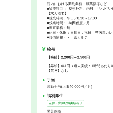
院内における調剤業務・服薬指導など
■診療科目 ： 整形外科、内科、リハビ
【求人概要】
■就業時間：平日／8:30～17:00
■残業時間：5時間程度／月
■当直業務：無
■休日・休暇：日曜日，祝日，当病院カレ
■設備情報・・・紙カルテ
給与
【時給】2,200円～2,500円
【昇給】年1回（過去実績：1時間あたり0
【賞与】なし
手当
通勤手当(上限40,000円／月)
福利厚生
産休・育休取得実績有り
労災保険