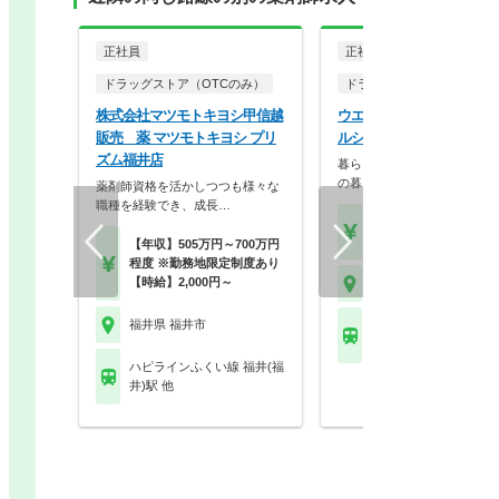
正社員
正社員
ドラッグストア（OTCのみ）
ドラッグストア（調剤併設
株式会社マツモトキヨシ甲信越
ウエルシア薬局株式会社 
販売 薬 マツモトキヨシ プリ
ルシア福井北四ツ居店
ズム福井店
暮らしを支える仕事だから、
の暮らしも大切に。業…
薬剤師資格を活かしつつも様々な
職種を経験でき、成長…
【月収】33.5万円
【年収】515万円～65
【年収】505万円～700万円
程度 ※勤務地限定制度あり
【時給】2,000円～
福井県 福井市
福井県 福井市
えちぜん鉄道勝山永平
越前開発駅
ハピラインふくい線 福井(福
井)駅 他