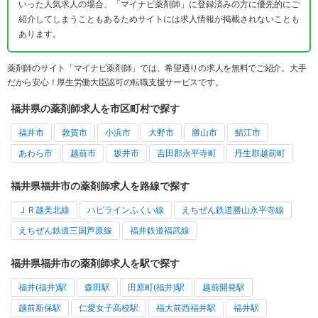
いった人気求人の場合、「マイナビ薬剤師」に登録済みの方に優先的にご
紹介してしまうこともあるためサイトには求人情報が掲載されないことも
あります。
薬剤師のサイト「マイナビ薬剤師」では、希望通りの求人を無料でご紹介。大手
だから安心！厚生労働大臣認可の転職支援サービスです。
福井県の薬剤師求人を市区町村で探す
福井市
敦賀市
小浜市
大野市
勝山市
鯖江市
あわら市
越前市
坂井市
吉田郡永平寺町
丹生郡越前町
福井県福井市の薬剤師求人を路線で探す
ＪＲ越美北線
ハピラインふくい線
えちぜん鉄道勝山永平寺線
えちぜん鉄道三国芦原線
福井鉄道福武線
福井県福井市の薬剤師求人を駅で探す
福井(福井)駅
森田駅
田原町(福井)駅
越前開発駅
越前新保駅
仁愛女子高校駅
福大前西福井駅
福井駅