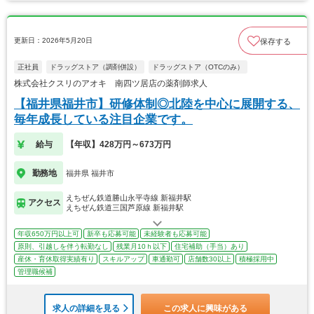
更新日：2026年5月20日
保存する
正社員
ドラッグストア（調剤併設）
ドラッグストア（OTCのみ）
株式会社クスリのアオキ 南四ツ居店の薬剤師求人
【福井県福井市】研修体制◎北陸を中心に展開する、
毎年成長している注目企業です。
給与
【年収】428万円～673万円
勤務地
福井県 福井市
えちぜん鉄道勝山永平寺線 新福井駅
アクセス
えちぜん鉄道三国芦原線 新福井駅
年収650万円以上可
新卒も応募可能
未経験者も応募可能
原則、引越しを伴う転勤なし
残業月10ｈ以下
住宅補助（手当）あり
産休・育休取得実績有り
スキルアップ
車通勤可
店舗数30以上
積極採用中
管理職候補
求人の詳細を見る
この求人に興味がある