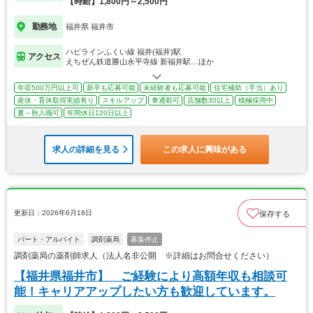
【時給】1,800円～2,500円
勤務地
福井県 福井市
ハピラインふくい線 福井(福井)駅
アクセス
えちぜん鉄道勝山永平寺線 新福井駅…ほか
年収500万円以上可
新卒も応募可能
未経験者も応募可能
住宅補助（手当）あり
産休・育休取得実績有り
スキルアップ
車通勤可
店舗数30以上
積極採用中
夏～秋入職可
年間休日120日以上
求人の詳細を見る
この求人に興味がある
更新日：2026年6月18日
保存する
パート・アルバイト
調剤薬局
募集停止
調剤薬局の薬剤師求人（法人名非公開 ※詳細はお問合せください）
【福井県福井市】 ご経験により高額年収も相談可
能！キャリアアップしたい方も歓迎しています。