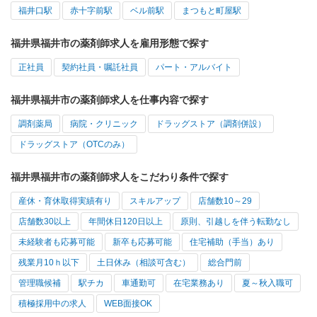
福井口駅
赤十字前駅
ベル前駅
まつもと町屋駅
福井県福井市の薬剤師求人を雇用形態で探す
正社員
契約社員・嘱託社員
パート・アルバイト
福井県福井市の薬剤師求人を仕事内容で探す
調剤薬局
病院・クリニック
ドラッグストア（調剤併設）
ドラッグストア（OTCのみ）
福井県福井市の薬剤師求人をこだわり条件で探す
産休・育休取得実績有り
スキルアップ
店舗数10～29
店舗数30以上
年間休日120日以上
原則、引越しを伴う転勤なし
未経験者も応募可能
新卒も応募可能
住宅補助（手当）あり
残業月10ｈ以下
土日休み（相談可含む）
総合門前
管理職候補
駅チカ
車通勤可
在宅業務あり
夏～秋入職可
積極採用中の求人
WEB面接OK