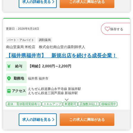
求人の詳細を見る
この求人に興味がある
更新日：2026年6月18日
保存する
パート・アルバイト
調剤薬局
南山堂薬局 米松店 株式会社南山堂の薬剤師求人
【福井県福井市】 新規出店を続ける成長企業！
給与
【時給】2,000円～2,200円
勤務地
福井県 福井市
えちぜん鉄道勝山永平寺線 新福井駅
アクセス
えちぜん鉄道三国芦原線 新福井駅
産休・育休取得実績有り
スキルアップ
車通勤可
店舗数30以上
積極採用中
求人の詳細を見る
この求人に興味がある