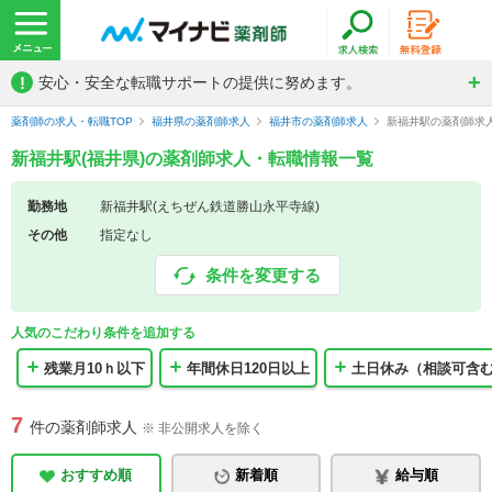
!
安心・安全な転職サポートの提供に努めます。
薬剤師の求人・転職TOP
福井県の薬剤師求人
福井市の薬剤師求人
新福井駅の薬剤師求
新福井駅(福井県)の薬剤師求人・転職情報一覧
勤務地
新福井駅(えちぜん鉄道勝山永平寺線)
その他
指定なし
条件を変更する
人気のこだわり条件を追加する
残業月10ｈ以下
年間休日120日以上
土日休み（相談可含
7
件の薬剤師求人
※ 非公開求人を除く
おすすめ順
新着順
給与順