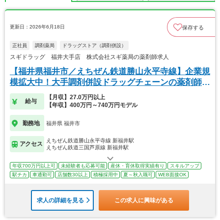
更新日：2026年6月18日
保存する
正社員
調剤薬局
ドラッグストア（調剤併設）
スギドラッグ 福井大手店 株式会社スギ薬局の薬剤師求人
【福井県福井市／えちぜん鉄道勝山永平寺線】企業規
模拡大中！大手調剤併設ドラッグチェーンの薬剤師求
人！
【月収】27.0万円以上
給与
【年収】400万円～740万円モデル
勤務地
福井県 福井市
えちぜん鉄道勝山永平寺線 新福井駅
アクセス
えちぜん鉄道三国芦原線 新福井駅
年収700万円以上可
未経験者も応募可能
産休・育休取得実績有り
スキルアップ
駅チカ
車通勤可
店舗数30以上
積極採用中
夏～秋入職可
WEB面接OK
求人の詳細を見る
この求人に興味がある