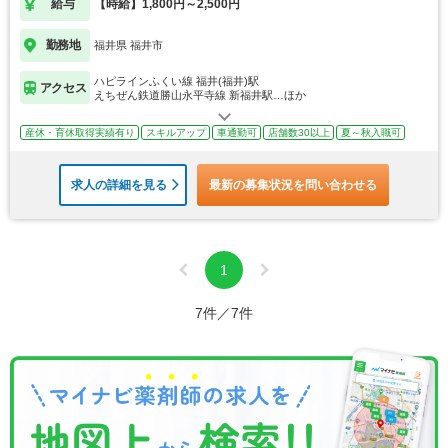
給与
【時給】1,800円～2,500円
勤務地
福井県 福井市
ハピラインふくい線 福井(福井)駅
アクセス
えちぜん鉄道勝山永平寺線 新福井駅…ほか
産休・育休取得実績有り
スキルアップ
車通勤可
店舗数30以上
夏～秋入職可
求人の詳細を見る
最新の募集状況を問い合わせる
1
7件／7件