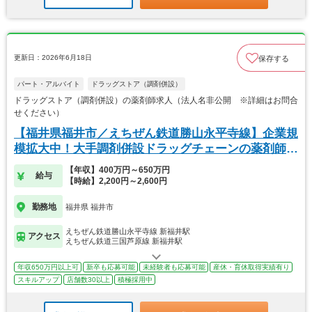
更新日：2026年6月18日
保存する
パート・アルバイト
ドラッグストア（調剤併設）
ドラッグストア（調剤併設）の薬剤師求人（法人名非公開 ※詳細はお問合
せください）
【福井県福井市／えちぜん鉄道勝山永平寺線】企業規
模拡大中！大手調剤併設ドラッグチェーンの薬剤師求
人！
【年収】400万円～650万円
給与
【時給】2,200円～2,600円
勤務地
福井県 福井市
えちぜん鉄道勝山永平寺線 新福井駅
アクセス
えちぜん鉄道三国芦原線 新福井駅
年収650万円以上可
新卒も応募可能
未経験者も応募可能
産休・育休取得実績有り
スキルアップ
店舗数30以上
積極採用中