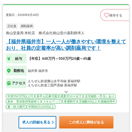
更新日：2026年6月18日
保存する
正社員
調剤薬局
南山堂薬局 米松店 株式会社南山堂の薬剤師求人
【福井県福井市】一人一人が働きやすい環境を整えて
おり、社員の定着率が高い調剤薬局です！
給与
【年収】448万円～550万円24歳～45歳
勤務地
福井県 福井市
えちぜん鉄道勝山永平寺線 新福井駅
アクセス
えちぜん鉄道三国芦原線 新福井駅
年収550万円以上可
新卒も応募可能
残業月10ｈ以下
住宅補助（手当）あり
産休・育休取得実績有り
スキルアップ
車通勤可
店舗数30以上
積極採用中
夏～秋入職可
年間休日120日以上
求人の詳細を見る
この求人に興味がある