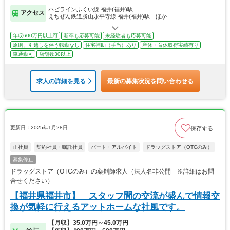
ハピラインふくい線 福井(福井)駅
アクセス
えちぜん鉄道勝山永平寺線 福井(福井)駅…ほか
年収600万円以上可
新卒も応募可能
未経験者も応募可能
原則、引越しを伴う転勤なし
住宅補助（手当）あり
産休・育休取得実績有り
車通勤可
店舗数30以上
求人の詳細を見る
最新の募集状況を問い合わせる
更新日：2025年1月28日
保存する
正社員
契約社員・嘱託社員
パート・アルバイト
ドラッグストア（OTCのみ）
募集停止
ドラッグストア（OTCのみ）の薬剤師求人（法人名非公開 ※詳細はお問
合せください）
【福井県福井市】 スタッフ間の交流が盛んで情報交
換が気軽に行えるアットホームな社風です。
【月収】35.0万円～45.0万円