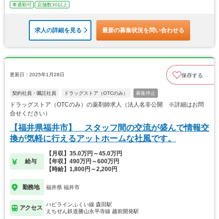
車通勤可
店舗数30以上
求人の詳細を見る
最新の募集状況を問い合わせる
更新日：2025年1月28日
保存する
契約社員・嘱託社員
ドラッグストア（OTCのみ）
募集停止
ドラッグストア（OTCのみ）の薬剤師求人（法人名非公開 ※詳細はお問
合せください）
【福井県福井市】 スタッフ間の交流が盛んで情報交
換が気軽に行えるアットホームな社風です。
【月収】35.0万円～45.0万円
給与
【年収】490万円～600万円
【時給】1,800円～2,200円
勤務地
福井県 福井市
ハピラインふくい線 森田駅
アクセス
えちぜん鉄道勝山永平寺線 越前開発駅