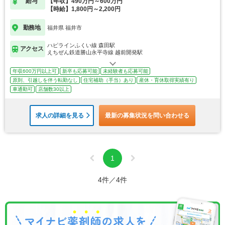
給与
【年収】490万円～600万円
【時給】1,800円～2,200円
勤務地
福井県 福井市
ハピラインふくい線 森田駅
アクセス
えちぜん鉄道勝山永平寺線 越前開発駅
年収600万円以上可
新卒も応募可能
未経験者も応募可能
原則、引越しを伴う転勤なし
住宅補助（手当）あり
産休・育休取得実績有り
車通勤可
店舗数30以上
求人の詳細を見る
最新の募集状況を問い合わせる
1
4件／4件