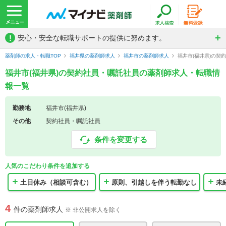
!
安心・安全な転職サポートの提供に努めます。
薬剤師の求人・転職TOP
福井県の薬剤師求人
福井市の薬剤師求人
福井市(福井県)の契
福井市(福井県)の契約社員・嘱託社員の薬剤師求人・転職情
報一覧
勤務地
福井市(福井県)
その他
契約社員・嘱託社員
条件を変更する
人気のこだわり条件を追加する
土日休み（相談可含む）
原則、引越しを伴う転勤なし
未
4
件の薬剤師求人
※ 非公開求人を除く