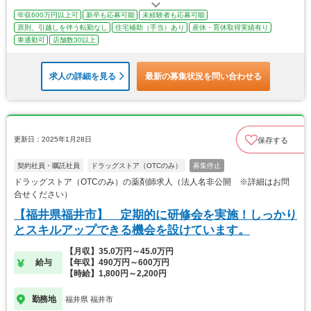
年収600万円以上可
新卒も応募可能
未経験者も応募可能
原則、引越しを伴う転勤なし
住宅補助（手当）あり
産休・育休取得実績有り
車通勤可
店舗数30以上
求人の詳細を見る
最新の募集状況を問い合わせる
更新日：2025年1月28日
保存する
契約社員・嘱託社員
ドラッグストア（OTCのみ）
募集停止
ドラッグストア（OTCのみ）の薬剤師求人（法人名非公開 ※詳細はお問
合せください）
【福井県福井市】 定期的に研修会を実施！しっかり
とスキルアップできる機会を設けています。
【月収】35.0万円～45.0万円
給与
【年収】490万円～600万円
【時給】1,800円～2,200円
勤務地
福井県 福井市