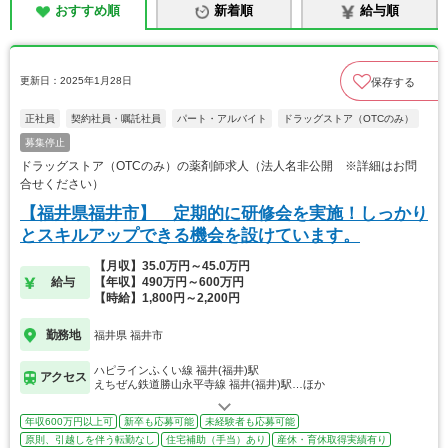
おすすめ順
新着順
給与順
更新日：2025年1月28日
保存する
正社員
契約社員・嘱託社員
パート・アルバイト
ドラッグストア（OTCのみ）
募集停止
ドラッグストア（OTCのみ）の薬剤師求人（法人名非公開 ※詳細はお問
合せください）
【福井県福井市】 定期的に研修会を実施！しっかり
とスキルアップできる機会を設けています。
【月収】35.0万円～45.0万円
給与
【年収】490万円～600万円
【時給】1,800円～2,200円
勤務地
福井県 福井市
ハピラインふくい線 福井(福井)駅
アクセス
えちぜん鉄道勝山永平寺線 福井(福井)駅…ほか
年収600万円以上可
新卒も応募可能
未経験者も応募可能
原則、引越しを伴う転勤なし
住宅補助（手当）あり
産休・育休取得実績有り