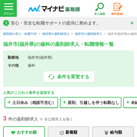
!
安心・安全な転職サポートの提供に努めます。
薬剤師の求人・転職TOP
福井県の薬剤師求人
福井市の薬剤師求人
福井市(福井県)の歯
福井市(福井県)の歯科の薬剤師求人・転職情報一覧
勤務地
福井市(福井県)
その他
歯科
条件を変更する
人気のこだわり条件を追加する
土日休み（相談可含む）
原則、引越しを伴う転勤なし
未
3
件の薬剤師求人
※ 非公開求人を除く
おすすめ順
新着順
給与順