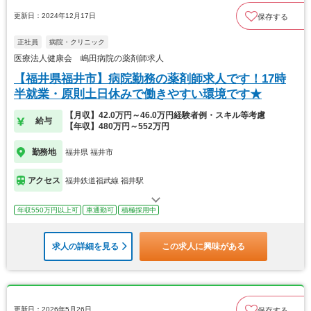
更新日：2024年12月17日
保存する
正社員
病院・クリニック
医療法人健康会 嶋田病院の薬剤師求人
【福井県福井市】病院勤務の薬剤師求人です！17時
半就業・原則土日休みで働きやすい環境です★
【月収】42.0万円～46.0万円経験者例・スキル等考慮
給与
【年収】480万円～552万円
勤務地
福井県 福井市
アクセス
福井鉄道福武線 福井駅
年収550万円以上可
車通勤可
積極採用中
求人の詳細を見る
この求人に興味がある
更新日：2026年5月26日
保存する