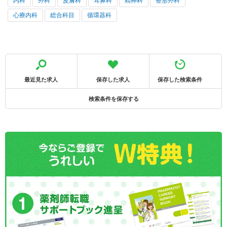
内科
外科
皮膚科
耳鼻科
精神科
整形外科
心療内科
総合科目
循環器科
最近見た求人
保存した求人
保存した検索条件
検索条件を保存する