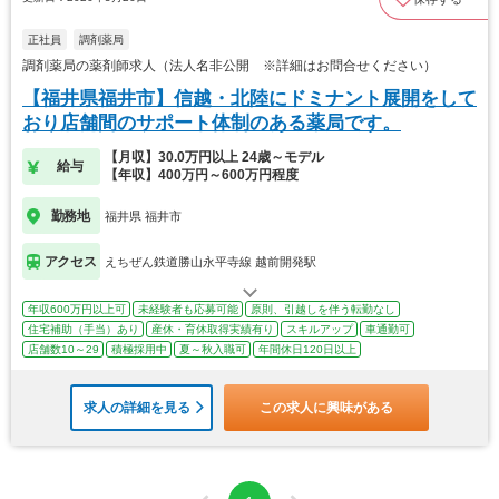
正社員
調剤薬局
調剤薬局の薬剤師求人（法人名非公開 ※詳細はお問合せください）
【福井県福井市】信越・北陸にドミナント展開をして
おり店舗間のサポート体制のある薬局です。
【月収】30.0万円以上 24歳～モデル
給与
【年収】400万円～600万円程度
勤務地
福井県 福井市
アクセス
えちぜん鉄道勝山永平寺線 越前開発駅
年収600万円以上可
未経験者も応募可能
原則、引越しを伴う転勤なし
住宅補助（手当）あり
産休・育休取得実績有り
スキルアップ
車通勤可
店舗数10～29
積極採用中
夏～秋入職可
年間休日120日以上
求人の詳細を見る
この求人に興味がある