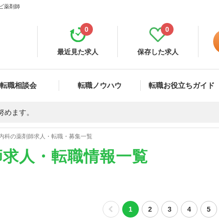
ナビ薬剤師
0
0
最近見た求人
保存した求人
転職相談会
転職ノウハウ
転職お役立ちガイド
努めます。
内科の薬剤師求人・転職・募集一覧
師求人・転職情報一覧
1
2
3
4
5