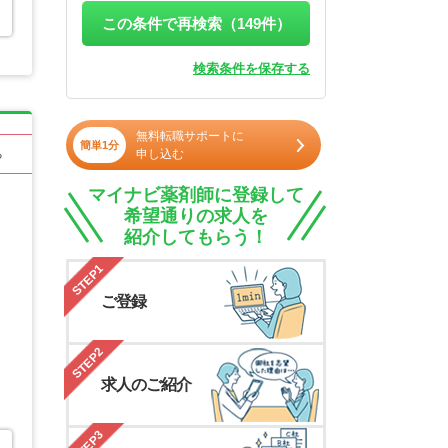
この条件で再検索（
149
件）
検索条件を保存する
無料転職サポートに
簡単1分
申し込む
る
マイナビ薬剤師に登録して
希望通りの求人を
紹介してもらう！
STEP1
ご登録
STEP2
求人のご紹介
STEP3