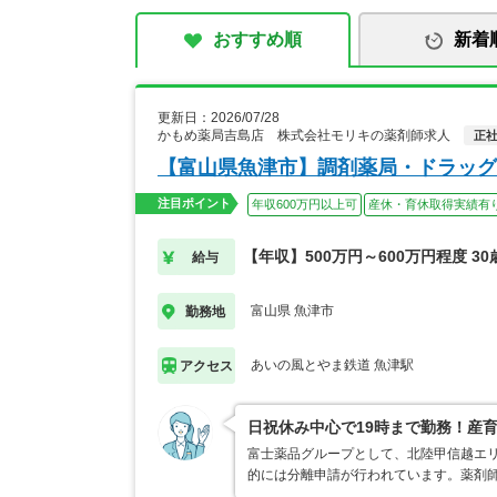
おすすめ順
新着
更新日：2026/07/28
かもめ薬局吉島店 株式会社モリキの薬剤師求人
正
【富山県魚津市】調剤薬局・ドラッグ
注目ポイント
年収600万円以上可
産休・育休取得実績有
【年収】500万円～600万円程度 30
給与
富山県 魚津市
勤務地
あいの風とやま鉄道 魚津駅
アクセス
日祝休み中心で19時まで勤務！産
富士薬品グループとして、北陸甲信越エ
的には分離申請が行われています。薬剤