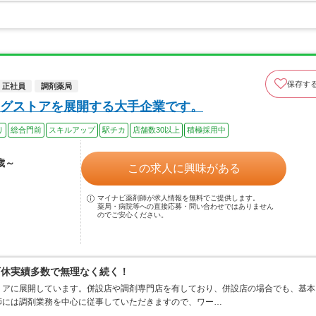
保存す
正社員
調剤薬局
グストアを展開する大手企業です。
り
総合門前
スキルアップ
駅チカ
店舗数30以上
積極採用中
歳～
この求人に興味がある
マイナビ薬剤師が求人情報を無料でご提供します。
薬局・病院等への直接応募・問い合わせではありません
のでご安心ください。
育休実績多数で無理なく続く！
リアに展開しています。併設店や調剤専門店を有しており、併設店の場合でも、基本
師には調剤業務を中心に従事していただきますので、ワー…