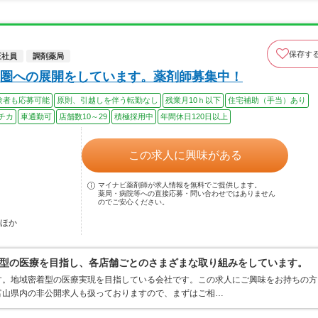
保存す
正社員
調剤薬局
圏への展開をしています。薬剤師募集中！
験者も応募可能
原則、引越しを伴う転勤なし
残業月10ｈ以下
住宅補助（手当）あり
チカ
車通勤可
店舗数10～29
積極採用中
年間休日120日以上
この求人に興味がある
マイナビ薬剤師が求人情報を無料でご提供します。
薬局・病院等への直接応募・問い合わせではありません
のでご安心ください。
…ほか
型の医療を目指し、各店舗ごとのさまざまな取り組みをしています。
す。地域密着型の医療実現を目指している会社です。この求人にご興味をお持ちの方
富山県内の非公開求人も扱っておりますので、まずはご相…