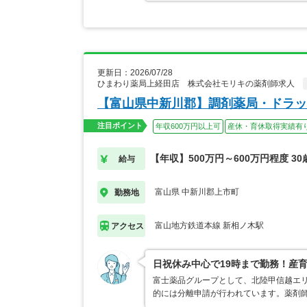
更新日：2026/07/28
ひまわり薬局上経田店 株式会社モリキの薬剤師求人
【富山県中新川郡】調剤薬局・ドラッ
注目ポイント
年収600万円以上可
産休・育休取得実績有
【年収】500万円～600万円程度 30
給与
富山県 中新川郡上市町
勤務地
富山地方鉄道本線 新相ノ木駅
アクセス
日祝休み中心で19時まで勤務！産
富士薬品グループとして、北陸甲信越エ
的には分離申請が行われています。薬剤