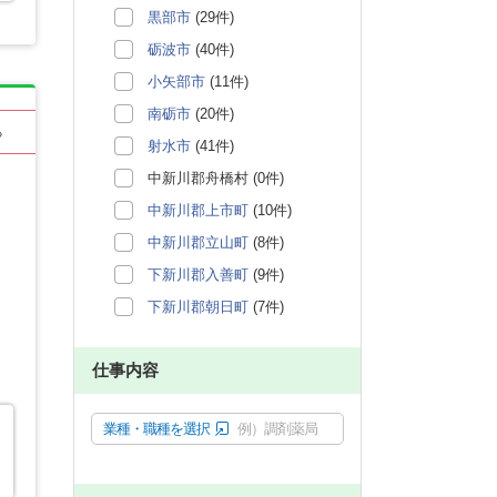
黒部市
(29件)
砺波市
(40件)
小矢部市
(11件)
南砺市
(20件)
る
射水市
(41件)
中新川郡舟橋村 (0件)
中新川郡上市町
(10件)
中新川郡立山町
(8件)
下新川郡入善町
(9件)
下新川郡朝日町
(7件)
仕事内容
業種・職種を選択
例）調剤薬局