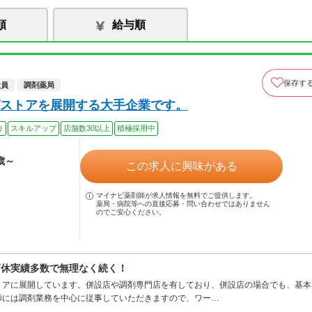
順
給与順
保存す
社員
調剤薬局
ストアを展開する大手企業です。
り
スキルアップ
店舗数30以上
積極採用中
歳～
この求人に興味がある
マイナビ薬剤師が求人情報を無料でご提供します。
薬局・病院等への直接応募・問い合わせではありません
のでご安心ください。
育休実績多数で無理なく続く！
リアに展開しています。併設店や調剤専門店を有しており、併設店の場合でも、基本
師には調剤業務を中心に従事していただきますので、ワー…