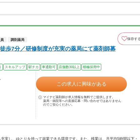
保存す
社員
調剤薬局
徒歩7分／研修制度が充実の薬局にて薬剤師募
り
スキルアップ
駅チカ
車通勤可
店舗数30以上
積極採用中
ル
この求人に興味がある
マイナビ薬剤師が求人情報を無料でご提供します。
薬局・病院等への直接応募・問い合わせではありません
のでご安心ください。
も充実し、ゆとりを持って就業できる環境です。また、残業は、月平均5時間以下・