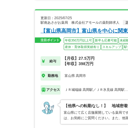
更新日：2025/07/25
駅南あさがお薬局 株式会社アモールの薬剤師求人
【富山県高岡市】富山県を中心に関東
注目ポイント
年収350万円以上可
新卒も応募可能
未経
産休・育休取得実績有り
スキルアップ
駅
【月収】27.5万円
給与
【年収】398万円
富山県 高岡市
勤務地
ＪＲ城端線 高岡駅／ＪＲ氷見線 高岡駅
アクセス
【他県への転勤なし！】 地域密着
富山県にて広く店舗展開している薬局で
は、お気軽にご質問ください。また、他