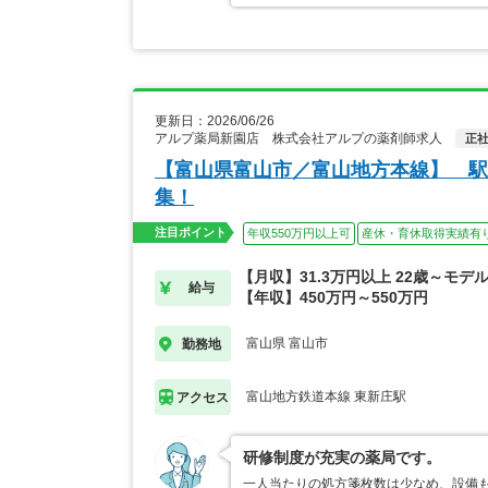
更新日：2026/06/26
アルプ薬局新園店 株式会社アルプの薬剤師求人
正
【富山県富山市／富山地方本線】 駅
集！
注目ポイント
年収550万円以上可
産休・育休取得実績有
【月収】31.3万円以上 22歳～モデ
給与
【年収】450万円～550万円
富山県 富山市
勤務地
富山地方鉄道本線 東新庄駅
アクセス
研修制度が充実の薬局です。
一人当たりの処方箋枚数は少なめ、設備