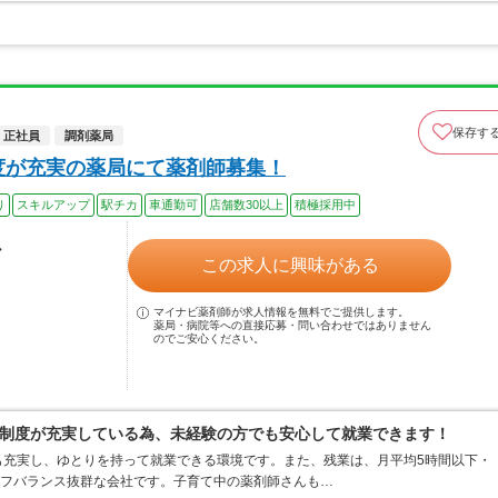
保存す
正社員
調剤薬局
度が充実の薬局にて薬剤師募集！
り
スキルアップ
駅チカ
車通勤可
店舗数30以上
積極採用中
ル
この求人に興味がある
マイナビ薬剤師が求人情報を無料でご提供します。
薬局・病院等への直接応募・問い合わせではありません
のでご安心ください。
制度が充実している為、未経験の方でも安心して就業できます！
も充実し、ゆとりを持って就業できる環境です。また、残業は、月平均5時間以下・
イフバランス抜群な会社です。子育て中の薬剤師さんも…