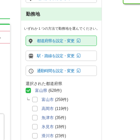
勤務地
いずれか１つの方法で勤務地を選んでください。
る
都道府県を設定・変更
駅・路線を設定・変更
通勤時間を設定・変更
選択された都道府県
富山県
(628件)
富山市
(259件)
高岡市
(119件)
魚津市
(35件)
氷見市
(18件)
滑川市
(23件)