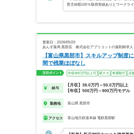
育児休暇100％取得実績ありとワークラ
更新日：2026/05/20
あんず薬局 黒部店 株式会社アプリコットの薬剤師求人
【富山県黒部市】スキルアップ制度に
間で残業ほぼなし
注目ポイント
年収900万円以上可
駅チカ
車通勤可
店舗
【月収】38.0万円～50.0万円以上
給与
【年収】500万円～900万円モデル
富山県 黒部市
勤務地
富山地方鉄道本線 電鉄黒部駅
アクセス