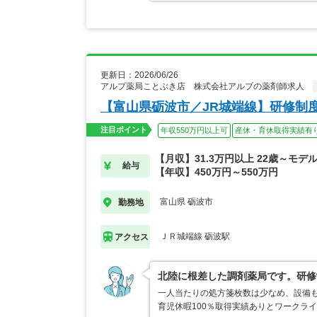
更新日：2026/06/26
アルプ薬局ことぶき店 株式会社アルプの薬剤師求人
【富山県砺波市／JR城端線】研修制
注目ポイント
年収550万円以上可
産休・育休取得実績有
【月収】31.3万円以上 22歳～モデ
給与
【年収】450万円～550万円
富山県 砺波市
勤務地
ＪＲ城端線 砺波駅
アクセス
北陸に根差した調剤薬局です。研修
一人当たりの処方箋枚数は少なめ、設備
育児休暇100％取得実績ありとワークラ