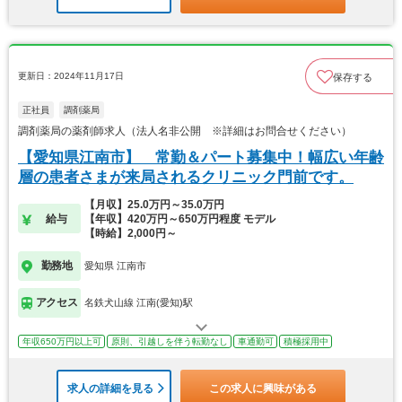
更新日：2024年11月17日
保存する
正社員
調剤薬局
調剤薬局の薬剤師求人（法人名非公開 ※詳細はお問合せください）
【愛知県江南市】 常勤＆パート募集中！幅広い年齢
層の患者さまが来局されるクリニック門前です。
【月収】25.0万円～35.0万円
給与
【年収】420万円～650万円程度 モデル
【時給】2,000円～
勤務地
愛知県 江南市
アクセス
名鉄犬山線 江南(愛知)駅
年収650万円以上可
原則、引越しを伴う転勤なし
車通勤可
積極採用中
求人の詳細を見る
この求人に興味がある