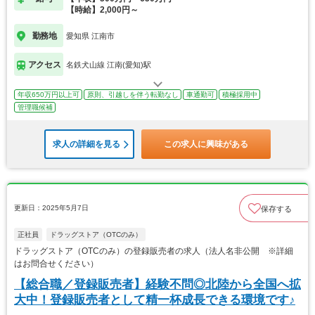
【時給】2,000円～
勤務地
愛知県 江南市
アクセス
名鉄犬山線 江南(愛知)駅
年収650万円以上可
原則、引越しを伴う転勤なし
車通勤可
積極採用中
管理職候補
求人の詳細を見る
この求人に興味がある
更新日：2025年5月7日
保存する
正社員
ドラッグストア（OTCのみ）
ドラッグストア（OTCのみ）の登録販売者の求人（法人名非公開 ※詳細
はお問合せください）
【総合職／登録販売者】経験不問◎北陸から全国へ拡
大中！登録販売者として精一杯成長できる環境です♪