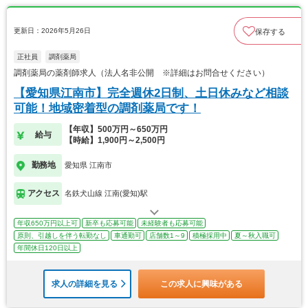
更新日：2026年5月26日
保存する
正社員
調剤薬局
調剤薬局の薬剤師求人（法人名非公開 ※詳細はお問合せください）
【愛知県江南市】完全週休2日制、土日休みなど相談
可能！地域密着型の調剤薬局です！
【年収】500万円～650万円
給与
【時給】1,900円～2,500円
勤務地
愛知県 江南市
アクセス
名鉄犬山線 江南(愛知)駅
年収650万円以上可
新卒も応募可能
未経験者も応募可能
原則、引越しを伴う転勤なし
車通勤可
店舗数1～9
積極採用中
夏～秋入職可
年間休日120日以上
求人の詳細を見る
この求人に興味がある