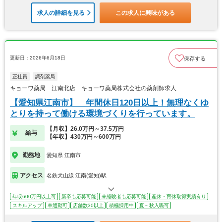
求人の詳細を見る
この求人に興味がある
更新日：2026年6月18日
保存する
正社員
調剤薬局
キョーワ薬局 江南北店 キョーワ薬局株式会社の薬剤師求人
【愛知県江南市】 年間休日120日以上！無理なくゆ
とりを持って働ける環境づくりを行っています。
【月収】26.0万円～37.5万円
給与
【年収】430万円～600万円
勤務地
愛知県 江南市
アクセス
名鉄犬山線 江南(愛知)駅
年収600万円以上可
新卒も応募可能
未経験者も応募可能
産休・育休取得実績有り
スキルアップ
車通勤可
店舗数30以上
積極採用中
夏～秋入職可