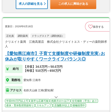
求人の詳細を見る
この求人に興味がある
更新日：2026年6月18日
保存する
正社員
調剤薬局
ドラッグストア（調剤併設）
クリエイト薬局 江南高屋店 株式会社クリエイトエス・ディーの薬剤師求
人
【愛知県江南市】子育て支援制度や研修制度充実♪お
休みが取りやすくワークライフバランス◎
【月収】34.5万円～50.0万円
給与
【年収】510万円～650万円
勤務地
愛知県 江南市
アクセス
名鉄犬山線 江南(愛知)駅
年収650万円以上可
新卒も応募可能
残業月10ｈ以下
住宅補助（手当）あり
産休・育休取得実績有り
スキルアップ
店舗数30以上
積極採用中