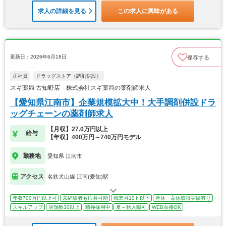
求人の詳細を見る
この求人に興味がある
更新日：2026年6月18日
保存する
正社員
ドラッグストア（調剤併設）
スギ薬局 古知野店 株式会社スギ薬局の薬剤師求人
【愛知県江南市】企業規模拡大中！大手調剤併設ドラ
ッグチェーンの薬剤師求人
【月収】27.0万円以上
給与
【年収】400万円～740万円モデル
勤務地
愛知県 江南市
アクセス
名鉄犬山線 江南(愛知)駅
年収700万円以上可
未経験者も応募可能
残業月10ｈ以下
産休・育休取得実績有り
スキルアップ
店舗数30以上
積極採用中
夏～秋入職可
WEB面接OK