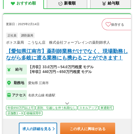
おすすめ順
新着順
給与順
更新日：2025年2月14日
保存する
正社員
調剤薬局
ポトス薬局 こうなん店 株式会社フォーブレインの薬剤師求人
【愛知県江南市】薬剤師業務だけでなく、現場勤務し
ながら多岐に渡る業務にも携わることができます！
【月収】33.0万円～54.0万円程度 モデル
給与
【年収】440万円～650万円程度 モデル
勤務地
愛知県 江南市
アクセス
名鉄犬山線 柏森駅
年収650万円以上可
原則、引越しを伴う転勤なし
スキルアップ
車通勤可
店舗数1～9
積極採用中
求人の詳細を見る
この求人に興味がある