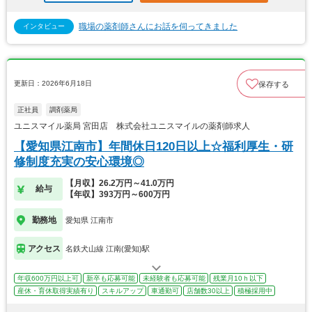
職場の薬剤師さんにお話を伺ってきました
インタビュー
更新日：2026年6月18日
保存する
正社員
調剤薬局
ユニスマイル薬局 宮田店 株式会社ユニスマイルの薬剤師求人
【愛知県江南市】年間休日120日以上☆福利厚生・研
修制度充実の安心環境◎
【月収】26.2万円～41.0万円
給与
【年収】393万円～600万円
勤務地
愛知県 江南市
アクセス
名鉄犬山線 江南(愛知)駅
年収600万円以上可
新卒も応募可能
未経験者も応募可能
残業月10ｈ以下
産休・育休取得実績有り
スキルアップ
車通勤可
店舗数30以上
積極採用中