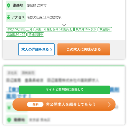
勤務地
愛知県 江南市
アクセス
名鉄犬山線 江南(愛知)駅
年収650万円以上可
原則、引越しを伴う転勤なし
残業月10ｈ以下
車通勤可
店舗数10～29
積極採用中
求人の詳細を見る
この求人に興味がある