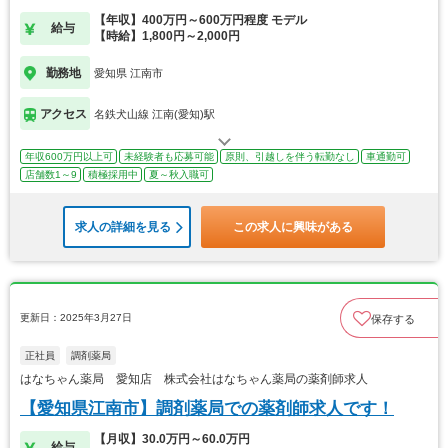
【年収】400万円～600万円程度 モデル
給与
【時給】1,800円～2,000円
勤務地
愛知県 江南市
アクセス
名鉄犬山線 江南(愛知)駅
年収600万円以上可
未経験者も応募可能
原則、引越しを伴う転勤なし
車通勤可
店舗数1～9
積極採用中
夏～秋入職可
求人の詳細を見る
この求人に興味がある
更新日：2025年3月27日
保存する
正社員
調剤薬局
はなちゃん薬局 愛知店 株式会社はなちゃん薬局の薬剤師求人
【愛知県江南市】調剤薬局での薬剤師求人です！
【月収】30.0万円～60.0万円
給与