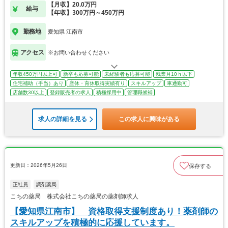
【月収】20.0万円
給与
【年収】300万円～450万円
勤務地
愛知県 江南市
アクセス
※お問い合わせください
年収450万円以上可
新卒も応募可能
未経験者も応募可能
残業月10ｈ以下
住宅補助（手当）あり
産休・育休取得実績有り
スキルアップ
車通勤可
店舗数30以上
登録販売者の求人
積極採用中
管理職候補
求人の詳細を見る
この求人に興味がある
更新日：2026年5月26日
保存する
正社員
調剤薬局
こちの薬局 株式会社こちの薬局の薬剤師求人
【愛知県江南市】 資格取得支援制度あり！薬剤師の
スキルアップを積極的に応援しています。