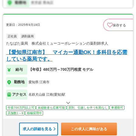
更新日：2025年9月19日
保存する
正社員
調剤薬局
たなばた薬局 株式会社ミューコーポレーションの薬剤師求人
【愛知県江南市】 マイカー通勤OK！多科目を応需
している薬局です。
給与
【年収】480万円～700万円程度 モデル
勤務地
愛知県 江南市
アクセス
名鉄犬山線 江南(愛知)駅
年収700万円以上可
未経験者も応募可能
原則、引越しを伴う転勤なし
車通勤可
店舗数1～9
積極採用中
求人の詳細を見る
この求人に興味がある