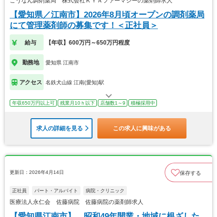
こうなん調剤薬局 株式会社ＫＹＡファーマシーの薬剤師求人
【愛知県／江南市】2026年8月頃オープンの調剤薬局
にて管理薬剤師の募集です！＜正社員＞
給与
【年収】600万円～650万円程度
勤務地
愛知県 江南市
アクセス
名鉄犬山線 江南(愛知)駅
年収650万円以上可
残業月10ｈ以下
店舗数1～9
積極採用中
求人の詳細を見る
この求人に興味がある
更新日：2026年4月14日
保存する
正社員
パート・アルバイト
病院・クリニック
医療法人永仁会 佐藤病院 佐藤病院の薬剤師求人
【愛知県江南市】 昭和49年開業・地域に根ざした