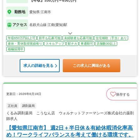
【年収】530万円～650万円
勤務地
愛知県 江南市
アクセス
名鉄犬山線 江南(愛知)駅
年収650万円以上可
新卒も応募可能
未経験者も応募可能
住宅補助（手当）あり
産休・育休取得実績有り
スキルアップ
駅チカ
車通勤可
店舗数30以上
積極採用中
求人の詳細を見る
この求人に興味がある
更新日：2026年6月18日
保存する
正社員
調剤薬局
くるみ調剤薬局 こうなん店 ウォルナットファーマシーズ株式会社の薬剤
師求人
【愛知県江南市】 週2日＋半日休＆有給休暇消化率高
め！ワークライフバランスを考えて働ける環境です。