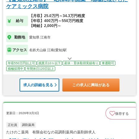
ケアミックス病院
【月収】25.0万円～34.3万円程度
給与
【年収】400万円～550万円程度
【時給】2,000円～
勤務地
愛知県 江南市
アクセス
名鉄犬山線 江南(愛知)駅
年収550万円以上可
残業月10ｈ以下
産休・育休取得実績有り
車通勤可
積極採用中
年間休日120日以上
求人の詳細を見る
この求人に興味がある
更新日：2026年3月3日
保存する
正社員
調剤薬局
たけのこ薬局 有限会社なの花調剤薬局の薬剤師求人