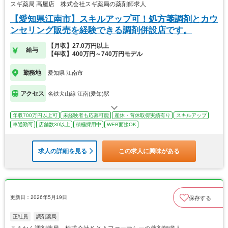
スギ薬局 高屋店 株式会社スギ薬局の薬剤師求人
【愛知県江南市】スキルアップ可！処方箋調剤とカウ
ンセリング販売を経験できる調剤併設店です。
【月収】27.0万円以上
給与
【年収】400万円～740万円モデル
勤務地
愛知県 江南市
アクセス
名鉄犬山線 江南(愛知)駅
年収700万円以上可
未経験者も応募可能
産休・育休取得実績有り
スキルアップ
車通勤可
店舗数30以上
積極採用中
WEB面接OK
求人の詳細を見る
この求人に興味がある
更新日：2026年5月19日
保存する
正社員
調剤薬局