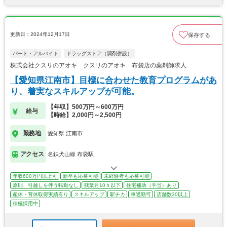
更新日：2024年12月17日
保存する
パート・アルバイト
ドラッグストア（調剤併設）
株式会社クスリのアオキ クスリのアオキ 布袋店の薬剤師求人
【愛知県江南市】目標に合わせた教育プログラムがあ
り、着実なスキルアップが可能。
【年収】500万円～600万円
給与
【時給】2,000円～2,500円
勤務地
愛知県 江南市
アクセス
名鉄犬山線 布袋駅
年収600万円以上可
新卒も応募可能
未経験者も応募可能
原則、引越しを伴う転勤なし
残業月10ｈ以下
住宅補助（手当）あり
産休・育休取得実績有り
スキルアップ
駅チカ
車通勤可
店舗数30以上
積極採用中