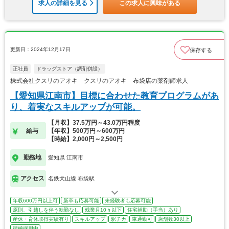
求人の詳細を見る
この求人に興味がある
更新日：2024年12月17日
保存する
正社員
ドラッグストア（調剤併設）
株式会社クスリのアオキ クスリのアオキ 布袋店の薬剤師求人
【愛知県江南市】目標に合わせた教育プログラムがあ
り、着実なスキルアップが可能。
【月収】37.5万円～43.0万円程度
給与
【年収】500万円～600万円
【時給】2,000円～2,500円
勤務地
愛知県 江南市
アクセス
名鉄犬山線 布袋駅
年収600万円以上可
新卒も応募可能
未経験者も応募可能
原則、引越しを伴う転勤なし
残業月10ｈ以下
住宅補助（手当）あり
産休・育休取得実績有り
スキルアップ
駅チカ
車通勤可
店舗数30以上
積極採用中