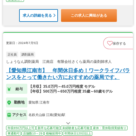
求人の詳細を見る
この求人に興味がある
更新日：2024年7月5日
保存する
正社員
調剤薬局
しょうなん調剤薬局 江南店 有限会社さくら薬局の薬剤師求人
【愛知県江南市】 年間休日多め！ワークライフバラ
ンスをとって働きたい方におすすめの薬局です。
【月収】35.0万円～45.0万円程度 モデル
給与
【年収】500万円～650万円程度 35歳～60歳モデル
勤務地
愛知県 江南市
アクセス
名鉄犬山線 江南(愛知)駅
年収650万円以上可
新卒も応募可能
未経験者も応募可能
産休・育休取得実績有り
車通勤可
店舗数10～29
積極採用中
年間休日120日以上