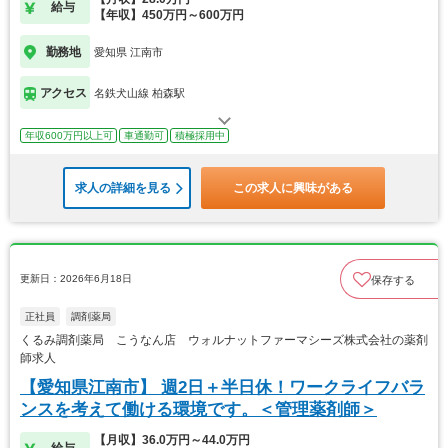
給与
【年収】450万円～600万円
勤務地
愛知県 江南市
アクセス
名鉄犬山線 柏森駅
年収600万円以上可
車通勤可
積極採用中
求人の詳細を見る
この求人に興味がある
更新日：2026年6月18日
保存する
正社員
調剤薬局
くるみ調剤薬局 こうなん店 ウォルナットファーマシーズ株式会社の薬剤
師求人
【愛知県江南市】 週2日＋半日休！ワークライフバラ
ンスを考えて働ける環境です。＜管理薬剤師＞
【月収】36.0万円～44.0万円