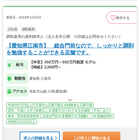
更新日：2024年12月4日
保存する
正社員
調剤薬局
調剤薬局の薬剤師求人（法人名非公開 ※詳細はお問合せください）
【愛知県江南市】 総合門前なので、しっかりと調剤
を勉強することができる店舗です。
【年収】450万円～550万円程度 モデル
給与
【時給】2,000円～
勤務地
愛知県 江南市
アクセス
名鉄犬山線 江南(愛知)駅
年収550万円以上可
新卒も応募可能
未経験者も応募可能
原則、引越しを伴う転勤なし
残業月10ｈ以下
住宅補助（手当）あり
産休・育休取得実績有り
総合門前
車通勤可
店舗数1～9
積極採用中
年間休日120日以上
求人の詳細を見る
この求人に興味がある