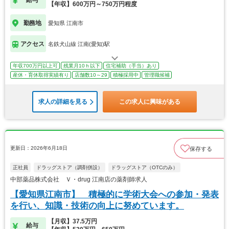
給与
【年収】600万円～750万円程度
勤務地
愛知県 江南市
アクセス
名鉄犬山線 江南(愛知)駅
年収700万円以上可
残業月10ｈ以下
住宅補助（手当）あり
産休・育休取得実績有り
店舗数10～29
積極採用中
管理職候補
求人の詳細を見る
この求人に興味がある
更新日：2026年6月18日
保存する
正社員
ドラッグストア（調剤併設）
ドラッグストア（OTCのみ）
中部薬品株式会社 Ｖ・drug 江南店の薬剤師求人
【愛知県江南市】 積極的に学術大会への参加・発表
を行い、知識・技術の向上に努めています。
【月収】37.5万円
給与