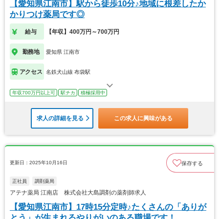
【愛知県江南市】駅から徒歩10分♪地域に根差したか
かりつけ薬局です◎
給与
【年収】400万円～700万円
勤務地
愛知県 江南市
アクセス
名鉄犬山線 布袋駅
年収700万円以上可
駅チカ
積極採用中
求人の詳細を見る
この求人に興味がある
更新日：2025年10月16日
保存する
正社員
調剤薬局
アテナ薬局 江南店 株式会社大島調剤の薬剤師求人
【愛知県江南市】17時15分定時♪たくさんの「ありが
とう」が生まれるやりがいのある職場です！