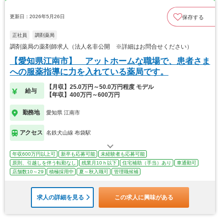
更新日：2026年5月26日
保存する
正社員
調剤薬局
調剤薬局の薬剤師求人（法人名非公開 ※詳細はお問合せください）
【愛知県江南市】 アットホームな職場で、患者さま
への服薬指導に力を入れている薬局です。
【月収】25.0万円～50.0万円程度 モデル
給与
【年収】400万円～600万円
勤務地
愛知県 江南市
アクセス
名鉄犬山線 布袋駅
年収600万円以上可
新卒も応募可能
未経験者も応募可能
原則、引越しを伴う転勤なし
残業月10ｈ以下
住宅補助（手当）あり
車通勤可
店舗数10～29
積極採用中
夏～秋入職可
管理職候補
求人の詳細を見る
この求人に興味がある