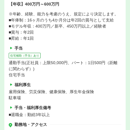
【年収】400万円～600万円
※年齢、経験、能力を考慮のうえ、規定により決定します。
■年俸制：16ヶ月のうち4か月分は年2回の賞与として支給
■モデル年収：400万円／新卒、450万円以上／経験者
■賞与：年2回
■昇給：年1回
手当
住宅補助（手当）あり
通勤手当(正社員：上限50,000円、パート：1日500円（距離
に関わらず）)
住宅手当
福利厚生
雇用保険、労災保険、健康保険、厚生年金保険
駐車場
手当・福利厚生備考
■退職金：勤続3年以上
勤務地・アクセス