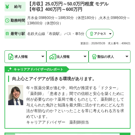
【月収】25.0万円～50.0万円程度 モデル
給与
【年収】400万円～600万円
月水金:09時00分～18時30分（休憩180分）,火木土:09時00分～
勤務時間
13時00分（休憩0分）
最寄り駅
名鉄犬山線「布袋駅」 バス・車5分
アクセス
更新日：2026/05/26 求人番号：408421
求人情報
法人情報
類似の求人
キャリアアドバイザーのレポート
向上心とアイデアが活きる環境があります。
年々医薬分業が進む中、時代が推奨する「ドクター」
「薬剤師」「患者さま」間での信頼と安心を築くために
何が必要なのか？薬局で働くものとして、薬剤師として
与えられた免許と知識を最大限に活かすためにどんな方
法が有効なのか？といったことを常に考えられる方を求
めています。
キャリアアドバイザー 薬剤師担当