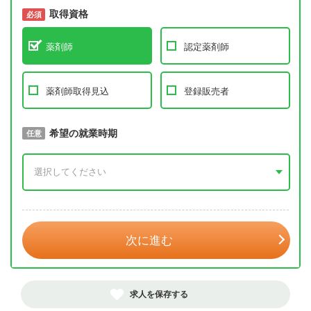
取得資格
必須
必須
薬剤師
認定薬剤師
薬剤師取得見込
登録販売者
取得予定年
希望の就業時期
必須
任意
年 3月
次に進む
求人を保存する