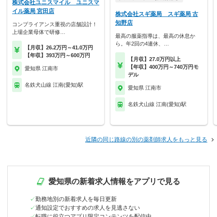
株式会社ユニスマイル ユニスマ
イル薬局 宮田店
株式会社スギ薬局 スギ薬局 古
知野店
コンプライアンス重視の店舗設計！
上場企業母体で研修…
最高の服薬指導は、最高の休息か
ら。年2回の4連休、…
【月収】26.2万円～41.0万円
【年収】393万円～600万円
【月収】27.0万円以上
【年収】400万円～740万円モ
愛知県 江南市
デル
名鉄犬山線 江南(愛知)駅
愛知県 江南市
名鉄犬山線 江南(愛知)駅
近隣の同じ路線の別の薬剤師求人をもっと見る
愛知県の新着求人情報をアプリで見る
勤務地別の新着求人を毎日更新
通知設定でおすすめの求人を見逃さない
転職に役立つアプリ限定コンテンツを配信中