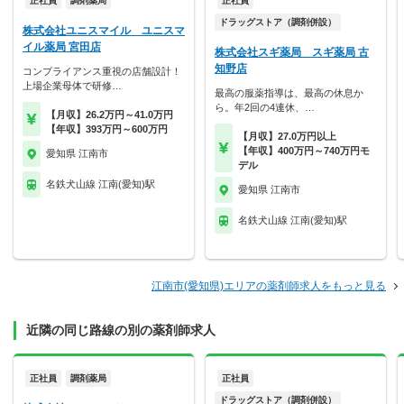
正社員
調剤薬局
正社員
ドラッグストア（調剤併設）
株式会社ユニスマイル ユニスマ
イル薬局 宮田店
株式会社スギ薬局 スギ薬局 古
知野店
コンプライアンス重視の店舗設計！
上場企業母体で研修…
最高の服薬指導は、最高の休息か
ら。年2回の4連休、…
【月収】26.2万円～41.0万円
【年収】393万円～600万円
【月収】27.0万円以上
【年収】400万円～740万円モ
愛知県 江南市
デル
名鉄犬山線 江南(愛知)駅
愛知県 江南市
名鉄犬山線 江南(愛知)駅
江南市(愛知県)エリアの薬剤師求人をもっと見る
近隣の同じ路線の別の薬剤師求人
正社員
調剤薬局
正社員
ドラッグストア（調剤併設）