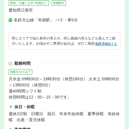
原則、引越しを伴う転勤なし
車通勤可
愛知県江南市
名鉄犬山線「布袋駅」 バス・車5分
同じエリアで似た条件の求人や、同じ路線の求人なども喜んでご紹
介いたします。お悩みやご希望があれば、ぜひご相談ください。
無料で相談する
勤務時間
残業月10ｈ以下
月水金:09時00分～18時30分（休憩180分）,火木土:09時00分
～13時00分（休憩0分）
週40時間シフト制
休憩時間は12：00～15：00です。
休日・休暇
週休2日制 日曜日 祝日 年末年始休暇 夏季休暇 有給休
暇 出産・育児休暇