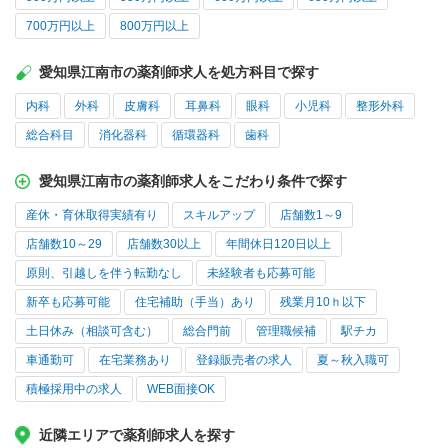
700万円以上
800万円以上
愛知県江南市の薬剤師求人を処方科目で探す
内科
外科
皮膚科
耳鼻科
眼科
小児科
整形外科
総合科目
消化器科
循環器科
歯科
愛知県江南市の薬剤師求人をこだわり条件で探す
産休・育休取得実績有り
スキルアップ
店舗数1～9
店舗数10～29
店舗数30以上
年間休日120日以上
原則、引越しを伴う転勤なし
未経験者も応募可能
新卒も応募可能
住宅補助（手当）あり
残業月10ｈ以下
土日休み（相談可含む）
総合門前
管理職候補
駅チカ
車通勤可
在宅業務あり
登録販売者の求人
夏～秋入職可
積極採用中の求人
WEB面接OK
近隣エリアで薬剤師求人を探す