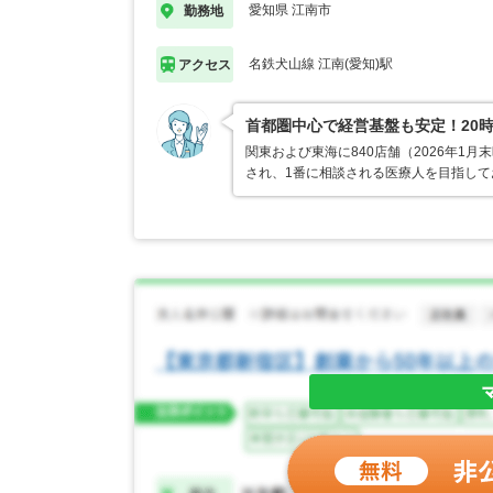
愛知県 江南市
勤務地
名鉄犬山線 江南(愛知)駅
アクセス
首都圏中心で経営基盤も安定！20
関東および東海に840店舗（2026年
され、1番に相談される医療人を目指し