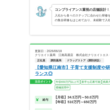
コンプライアンス重視の店舗設計！
入社から各々のステップに合わせた研修
の集合研修もはじめており、未経験で入
更新日：2026/06/18
クリエイト薬局 江南高屋店 株式会社クリエイトエス
正社員
調剤薬局
ドラッグストア（調剤併設）
【愛知県江南市】子育て支援制度や研
ランス◎
注目ポイント
年収650万円以上可
新卒も応募可能
残業
積極採用中
【月収】34.5万円～50.0万円
給与
【年収】510万円～650万円