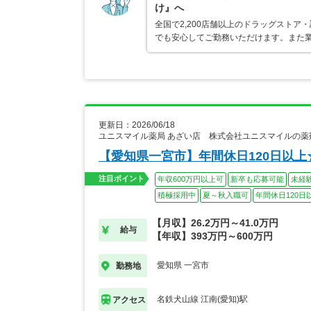
け』へ
全国で2,200店舗以上のドラッグスト
でも安心してご勤務いただけます。また業
更新日：2026/06/18
ユニスマイル薬局 あざい店 株式会社ユニスマイルの薬
【愛知県一宮市】年間休日120日以
注目ポイント
年収600万円以上可
新卒も応募可能
未経
積極採用中
夏～秋入職可
年間休日120日
【月収】26.2万円～41.0万円
給与
【年収】393万円～600万円
愛知県 一宮市
勤務地
名鉄犬山線 江南(愛知)駅
アクセス