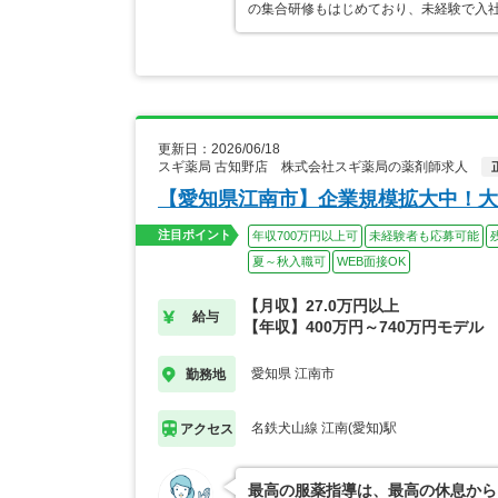
の集合研修もはじめており、未経験で入
更新日：2026/06/18
スギ薬局 古知野店 株式会社スギ薬局の薬剤師求人
【愛知県江南市】企業規模拡大中！大
注目ポイント
年収700万円以上可
未経験者も応募可能
夏～秋入職可
WEB面接OK
【月収】27.0万円以上
給与
【年収】400万円～740万円モデル
愛知県 江南市
勤務地
名鉄犬山線 江南(愛知)駅
アクセス
最高の服薬指導は、最高の休息から