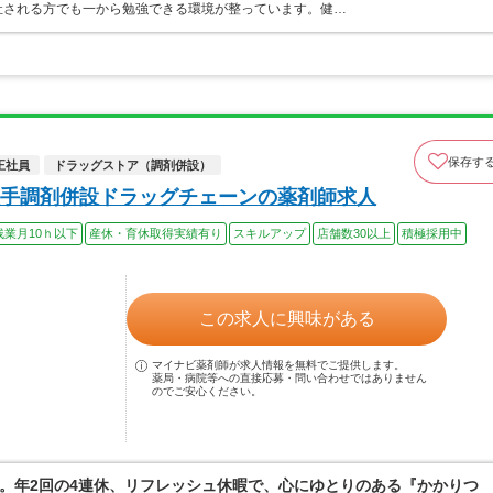
社される方でも一から勉強できる環境が整っています。健…
保存す
正社員
ドラッグストア（調剤併設）
手調剤併設ドラッグチェーンの薬剤師求人
残業月10ｈ以下
産休・育休取得実績有り
スキルアップ
店舗数30以上
積極採用中
この求人に興味がある
マイナビ薬剤師が求人情報を無料でご提供します。
薬局・病院等への直接応募・問い合わせではありません
のでご安心ください。
。年2回の4連休、リフレッシュ休暇で、心にゆとりのある『かかりつ