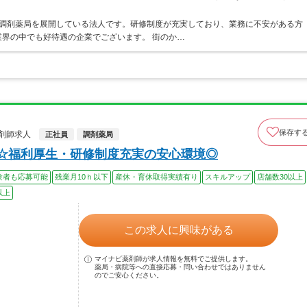
ア・調剤薬局を展開している法人です。研修制度が充実しており、業務に不安がある方
界の中でも好待遇の企業でございます。 街のか…
保存す
剤師求人
正社員
調剤薬局
上☆福利厚生・研修制度充実の安心環境◎
験者も応募可能
残業月10ｈ以下
産休・育休取得実績有り
スキルアップ
店舗数30以上
以上
この求人に興味がある
マイナビ薬剤師が求人情報を無料でご提供します。
薬局・病院等への直接応募・問い合わせではありません
のでご安心ください。