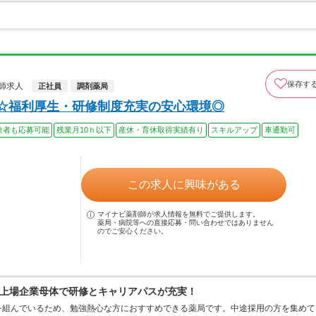
保存す
師求人
正社員
調剤薬局
上☆福利厚生・研修制度充実の安心環境◎
験者も応募可能
残業月10ｈ以下
産休・育休取得実績有り
スキルアップ
車通勤可
この求人に興味がある
マイナビ薬剤師が求人情報を無料でご提供します。
薬局・病院等への直接応募・問い合わせではありません
のでご安心ください。
上場企業母体で研修とキャリアパスが充実！
を組んでいるため、勉強熱心な方におすすめできる薬局です。中途採用の方を集めて