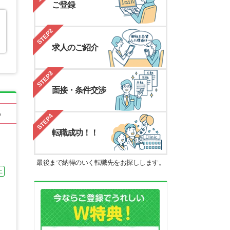
ご登録
STEP2
求人のご紹介
STEP3
面接・条件交渉
る
STEP4
転職成功！！
最後まで納得のいく転職先をお探しします。
上