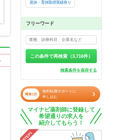
産休・育休取得実績有り
フリーワード
この条件で再検索（
3,716
件）
る
検索条件を保存する
無料転職サポートに
簡単1分
申し込む
マイナビ薬剤師に登録して
希望通りの求人を
紹介してもらう！
STEP1