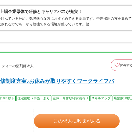
上場企業母体で研修とキャリアパスが充実！
を組んでいるため、勉強熱心な方におすすめできる薬局です。中途採用の方を集めて
社される方でも一から勉強できる環境が整っています。健…
保存す
・ディーの薬剤師求人
修制度充実♪お休みが取りやすくワークライフバ
月10ｈ以下
住宅補助（手当）あり
産休・育休取得実績有り
スキルアップ
店舗数30以
この求人に興味がある