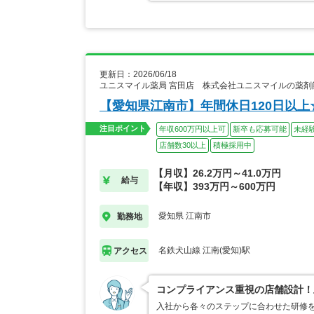
更新日：2026/06/18
ユニスマイル薬局 宮田店 株式会社ユニスマイルの薬剤
【愛知県江南市】年間休日120日以
注目ポイント
年収600万円以上可
新卒も応募可能
未経
店舗数30以上
積極採用中
【月収】26.2万円～41.0万円
給与
【年収】393万円～600万円
愛知県 江南市
勤務地
名鉄犬山線 江南(愛知)駅
アクセス
コンプライアンス重視の店舗設計！
入社から各々のステップに合わせた研修