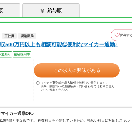
順
給与順
保存す
正社員
調剤薬局
収500万円以上も相談可能◎便利なマイカー通勤♪
車通勤可
積極採用中
この求人に興味がある
マイナビ薬剤師が求人情報を無料でご提供します。
薬局・病院等への直接応募・問い合わせではありません
のでご安心ください。
なマイカー通勤OK♪
10時間と少なめです。 複数科目を応需しているため、幅広い科目に対応しスキル
。