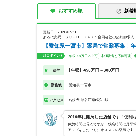
おすすめ順
新着
更新日：2026/07/21
あろは薬局 ＧＯＯＤ ＤＡＹＳ合同会社の薬剤師求人
【愛知県一宮市】薬局で常勤募集！年
注目ポイント
年収600万円以上可
未経験者も応募可能
【年収】450万円～600万円
給与
愛知県 一宮市
勤務地
名鉄犬山線 江南(愛知)駅
アクセス
2019年に開局した店舗です！便利
休憩時間は長めですが、残業時間は月平均
アップをしたい方にオススメの薬局です