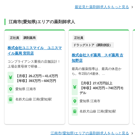
最近見た薬剤師求人をもっと見る
江南市(愛知県)エリアの薬剤師求人
正社員
調剤薬局
正社員
ドラッグストア（調剤併設）
株式会社ユニスマイル ユニスマ
イル薬局 宮田店
株式会社スギ薬局 スギ薬局 古
知野店
コンプライアンス重視の店舗設計！
上場企業母体で研修…
最高の服薬指導は、最高の休息か
ら。年2回の4連休、…
【月収】26.2万円～41.0万円
【年収】393万円～600万円
【月収】27.0万円以上
【年収】400万円～740万円モ
愛知県 江南市
デル
名鉄犬山線 江南(愛知)駅
愛知県 江南市
名鉄犬山線 江南(愛知)駅
江南市(愛知県)エリアの薬剤師求人をもっと見る