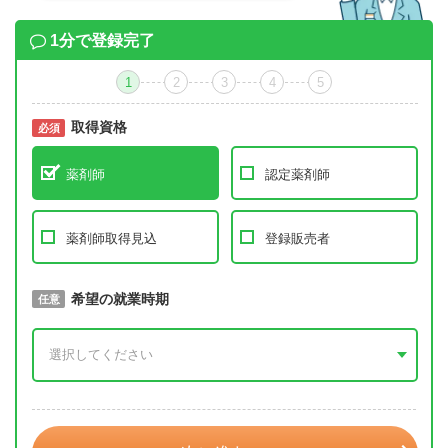
1分で登録完了
1
2
3
4
5
取得資格
必須
必須
薬剤師
認定薬剤師
薬剤師取得見込
登録販売者
取得予定年
希望の就業時期
必須
任意
年 3月