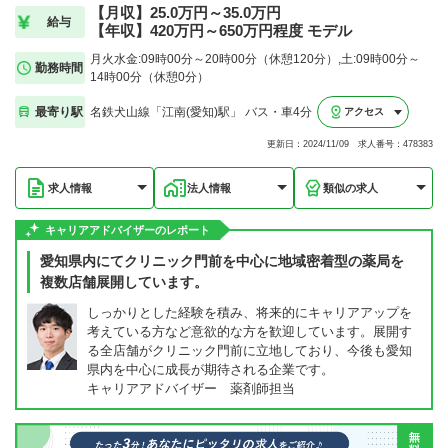
【月収】25.0万円～35.0万円
給与
【年収】420万円～650万円程度 モデル
月火水金:09時00分～20時00分（休憩120分）,土:09時00分～
勤務時間
14時00分（休憩0分）
最寄り駅
名鉄犬山線「江南(愛知)駅」 バス・車4分
アクセス
更新日：2024/11/09 求人番号：478383
求人情報
法人情報
類似の求人
キャリアアドバイザーのレポート
愛知県内にてクリニック門前を中心に地域密着型の薬局を
複数店舗展開しています。
しっかりとした経験を積み、将来的にキャリアアップを
考えている方など意欲的な方を歓迎しています。展開す
る全店舗がクリニック門前に立地しており、今後も愛知
県内を中心に成長が期待される企業です。
キャリアアドバイザー 薬剤師担当