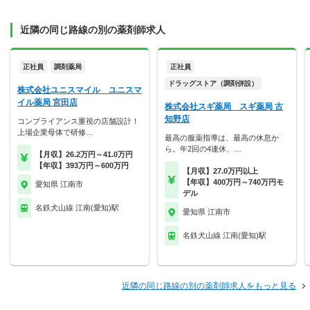
近隣の同じ路線の別の薬剤師求人
正社員
調剤薬局
正社員
ドラッグストア（調剤併設）
株式会社ユニスマイル ユニスマ
イル薬局 宮田店
株式会社スギ薬局 スギ薬局 古
知野店
コンプライアンス重視の店舗設計！
上場企業母体で研修…
最高の服薬指導は、最高の休息か
ら。年2回の4連休、…
【月収】26.2万円～41.0万円
【年収】393万円～600万円
【月収】27.0万円以上
【年収】400万円～740万円モ
愛知県 江南市
デル
名鉄犬山線 江南(愛知)駅
愛知県 江南市
名鉄犬山線 江南(愛知)駅
近隣の同じ路線の別の薬剤師求人をもっと見る