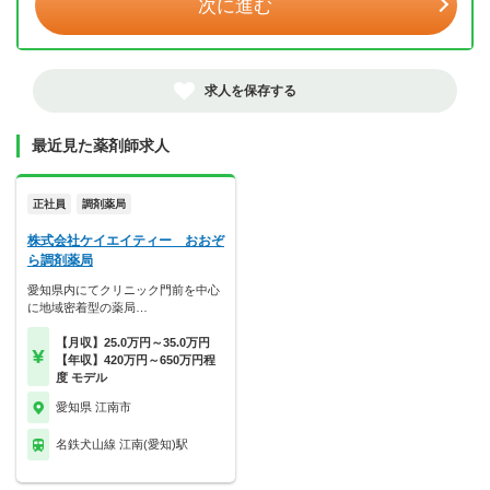
次に進む
求人を保存する
最近見た薬剤師求人
正社員
調剤薬局
株式会社ケイエイティー おおぞ
ら調剤薬局
愛知県内にてクリニック門前を中心
に地域密着型の薬局…
【月収】25.0万円～35.0万円
【年収】420万円～650万円程
度 モデル
愛知県 江南市
名鉄犬山線 江南(愛知)駅