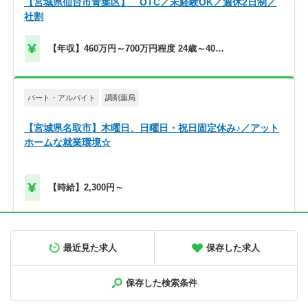
【宮城県仙台市青葉区】 OTC／未経験OK／週休2日制／
社割
【年収】460万円～700万円程度 24歳～40歳
モデル
パート・アルバイト
調剤薬局
【宮城県名取市】木曜日、日曜日・祝日固定休み♪／アット
ホームな就業環境☆
【時給】2,300円～
正社員
調剤薬局
最近見た求人
保存した求人
【北海道旭川市】高給与！580万円～／メディカルビレッジ
内の調剤薬局です＜薬剤師＞
保存した検索条件