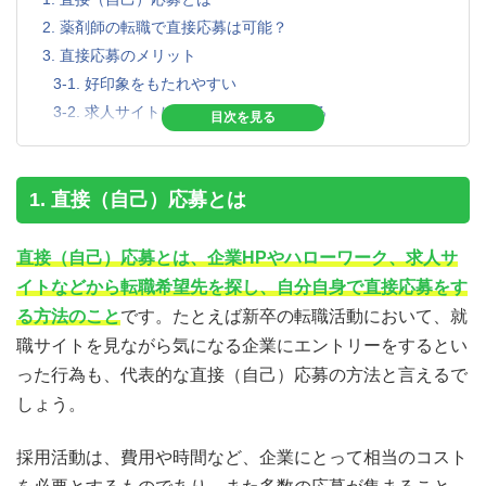
2. 薬剤師の転職で直接応募は可能？
3. 直接応募のメリット
3-1. 好印象をもたれやすい
3-2. 求人サイトにない企業へ挑戦できる
4. 直接応募のデメリット
4-1. すべて自分で行うため採用ハードルが高い
4-2. 勤務・労働条件の交渉がむずかしい
1. 直接（自己）応募とは
4-3. 企業情報が限られてしまう
5. 転職エージェントのメリット
直接（自己）応募とは、企業HPやハローワーク、求人サ
5-1. 自分の希望する条件での求人を紹介してもらえる
イトなどから転職希望先を探し、自分自身で直接応募をす
5-2. 企業内の情報が詳しく聞ける
る方法のこと
です。たとえば新卒の転職活動において、就
5-3. 面接対策や日程調整をしてくれる
職サイトを見ながら気になる企業にエントリーをするとい
5-4. 職場見学ができる
った行為も、代表的な直接（自己）応募の方法と言えるで
5-5. 給与や待遇面での交渉をしてくれる
しょう。
5-6. 採用後のフォローも行ってくれる
6. 転職するなら転職エージェントがおすすめ
採用活動は、費用や時間など、企業にとって相当のコスト
7. まとめ