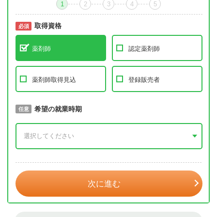
1
2
3
4
5
取得資格
必須
必須
薬剤師
認定薬剤師
薬剤師取得見込
登録販売者
取得予定年
希望の就業時期
必須
任意
年 3月
次に進む