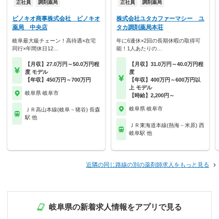
正社員
調剤薬局
正社員
調剤薬局
ピノキオ商事株式会社 ピノキオ
株式会社ユタカファーマシー ユ
薬局 中央店
タカ調剤薬局本荘
岐阜最大級チェーン！高待遇×在宅
年に6連休×2回の長期休暇の取得可
同行×年間休日12…
能！1人あたりの…
【月収】27.0万円～50.0万円程
【月収】31.0万円～40.0万円程
度 モデル
度
【年収】450万円～700万円
【年収】400万円～600万円以
上 モデル
岐阜県 岐阜市
【時給】2,200円～
岐阜県 岐阜市
ＪＲ高山本線(岐阜－猪谷) 長森
駅 他
ＪＲ東海道本線(熱海－米原) 西
岐阜駅 他
近隣の同じ路線の別の薬剤師求人をもっと見る
岐阜県の新着求人情報をアプリで見る