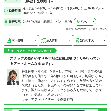
【時給】2,000円～
月火水金:09時00分～19時00分（休憩240分）,土:09時00分～
勤務時間
18時00分（休憩180分）
最寄り駅
名鉄各務原線「細畑駅」 バス・車4分
アクセス
更新日：2026/07/03 求人番号：529154
求人情報
法人情報
類似の求人
キャリアアドバイザーのレポート
スタッフの働きやすさを大切に就業環境づくりを行ってい
るアットホームな薬局です。
特別休暇（年2回）を利用し、木曜日～日曜日までの4連
休取得も可能です。年間休日が120日あり、無理なくゆと
りを持って働きたい方におすすめです。年配の方が多数
来局されるため、お話を聞くのが好きな方を歓迎してい
ます。調剤未経験やブランクがある方も歓迎しています
ので、お気軽にご相談ください。
キャリアアドバイザー 薬剤師担当