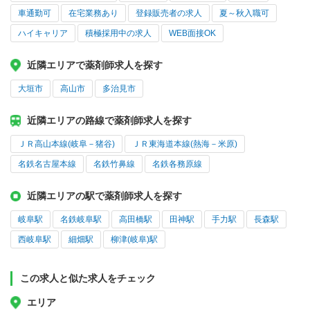
車通勤可
在宅業務あり
登録販売者の求人
夏～秋入職可
ハイキャリア
積極採用中の求人
WEB面接OK
近隣エリアで薬剤師求人を探す
大垣市
高山市
多治見市
近隣エリアの路線で薬剤師求人を探す
ＪＲ高山本線(岐阜－猪谷)
ＪＲ東海道本線(熱海－米原)
名鉄名古屋本線
名鉄竹鼻線
名鉄各務原線
近隣エリアの駅で薬剤師求人を探す
岐阜駅
名鉄岐阜駅
高田橋駅
田神駅
手力駅
長森駅
西岐阜駅
細畑駅
柳津(岐阜)駅
この求人と似た求人をチェック
エリア