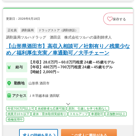
更新日：2026年6月18日
保存する
正社員
調剤薬局
ドラッグストア（調剤併設）
調剤薬局ツルハドラッグ 酒田店 株式会社ツルハの薬剤師求人
【山形県酒田市】高収入相談可／社割有り／残業少な
め／福利厚生充実／車通勤可／大手チェーン
【月収】28.0万円～60.0万円程度 24歳～45歳モデル
給与
【年収】480万円～700万円程度 24歳～45歳モデル
【時給】2,000円～
勤務地
山形県 酒田市
アクセス
ＪＲ羽越本線 酒田駅
年収700万円以上可
未経験者も応募可能
原則、引越しを伴う転勤なし
残業月10ｈ以下
産休・育休取得実績有り
スキルアップ
車通勤可
店舗数30以上
積極採用中
求人の詳細を見る
この求人に興味がある