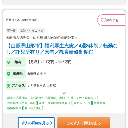
更新日：2026年5月26日
保存する
正社員
病院・クリニック
医療法人徳洲会 山形徳洲会病院の薬剤師求人
【山形県山形市】福利厚生充実／4週8休制／転勤な
し／託児所有り／寮有／教育研修制度◎
給与
【月収】23.7万円～30.5万円
勤務地
山形県 山形市
アクセス
ＪＲ奥羽本線 山形駅
新卒も応募可能
未経験者も応募可能
原則、引越しを伴う転勤なし
住宅補助（手当）あり
産休・育休取得実績有り
スキルアップ
車通勤可
積極採用中
夏～秋入職可
求人の詳細を見る
この求人に興味がある