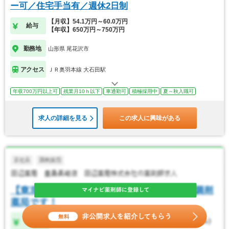
ー可／住宅手当有／週休2日制
【月収】54.1万円～60.0万円
給与
【年収】650万円～750万円
勤務地
山形県 尾花沢市
アクセス
ＪＲ奥羽本線 大石田駅
年収700万円以上可
残業月10ｈ以下
車通勤可
積極採用中
夏～秋入職可
求人の詳細を見る
この求人に興味がある