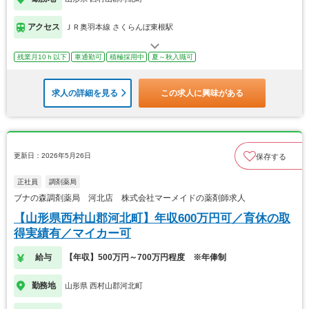
アクセス
ＪＲ奥羽本線 さくらんぼ東根駅
残業月10ｈ以下
車通勤可
積極採用中
夏～秋入職可
求人の詳細を見る
この求人に興味がある
更新日：2026年5月26日
保存する
正社員
調剤薬局
ブナの森調剤薬局 河北店 株式会社マーメイドの薬剤師求人
【山形県西村山郡河北町】年収600万円可／育休の取
得実績有／マイカー可
給与
【年収】500万円～700万円程度 ※年俸制
勤務地
山形県 西村山郡河北町