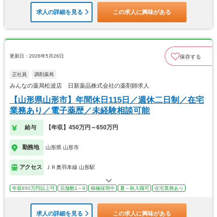
求人の詳細を見る
この求人に興味がある
更新日：2026年5月26日
保存する
正社員
調剤薬局
みんなの薬局松波店 日新薬品株式会社の薬剤師求人
【山形県山形市】年間休日115日／週休二日制／在宅
業務あり／電子薬歴／未経験相談可能
給与
【年収】450万円～650万円
勤務地
山形県 山形市
アクセス
ＪＲ奥羽本線 山形駅
年収650万円以上可
店舗数1～9
積極採用中
夏～秋入職可
在宅業務あり
求人の詳細を見る
この求人に興味がある