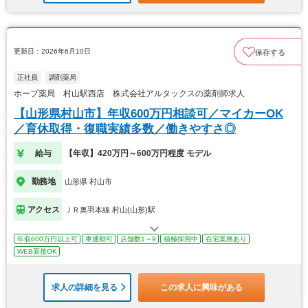
更新日：2026年6月10日
保存する
正社員
調剤薬局
ホープ薬局 村山駅西店 株式会社アルタックスの薬剤師求人
【山形県村山市】年収600万円相談可／マイカーOK
／育休取得・復職実績多数／働きやすさ◎
給与
【年収】420万円～600万円程度 モデル
勤務地
山形県 村山市
アクセス
ＪＲ奥羽本線 村山(山形)駅
年収600万円以上可
車通勤可
店舗数1～9
積極採用中
在宅業務あり
WEB面接OK
求人の詳細を見る
この求人に興味がある