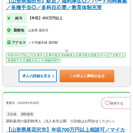
【山形県酒田市】駅近／福利厚生◎／パート同時募集
／各種手当◎／多科目応需／教育体制充実
給与
【年収】450万円以上
勤務地
山形県 酒田市
アクセス
ＪＲ羽越本線 酒田駅
年収450万円以上可
新卒も応募可能
未経験者も応募可能
残業月10ｈ以下
駅チカ
車通勤可
店舗数30以上
積極採用中
求人の詳細を見る
この求人に興味がある
更新日：2026年5月26日
保存する
正社員
調剤薬局
調剤薬局の薬剤師求人（法人名非公開 ※詳細はお問合せください）
【山形県尾花沢市】年収700万円以上相談可／マイカ