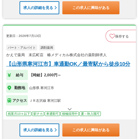
求人の詳細を見る
この求人に興味がある
更新日：2026年7月13日
保存する
パート・アルバイト
調剤薬局
かえで薬局 末広町店 椿メディカル株式会社の薬剤師求人
【山形県寒河江市】車通勤OK／最寄駅から徒歩10分
給与
【時給】2,000円～
勤務地
山形県 寒河江市
アクセス
ＪＲ左沢線 寒河江駅
残業月10ｈ以下
駅チカ
車通勤可
積極採用中
夏～秋入職可
求人の詳細を見る
この求人に興味がある