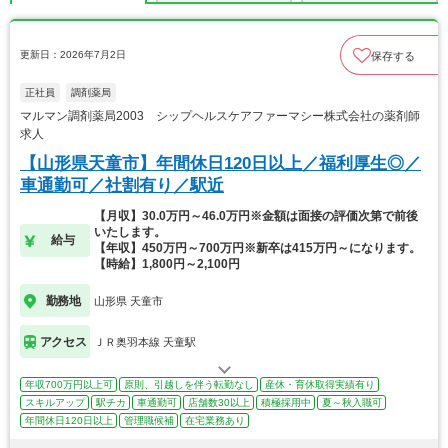
更新日：2026年7月2日
保存する
正社員
調剤薬局
マルマン調剤薬局2003 シップヘルスケアファーマシー株式会社の薬剤師
求人
【山形県天童市】年間休日120日以上／福利厚生◎／
車通勤可／社割有り／駅近
【月収】30.0万円～46.0万円※金額は面接の評価次第で前後
いたします。
給与
【年収】450万円～700万円※新卒は415万円～になります。
【時給】1,800円～2,100円
勤務地
山形県 天童市
アクセス
ＪＲ奥羽本線 天童駅
年収700万円以上可
原則、引越しを伴う転勤なし
産休・育休取得実績有り
スキルアップ
駅チカ
車通勤可
店舗数30以上
積極採用中
夏～秋入職可
年間休日120日以上
管理職候補
在宅業務あり