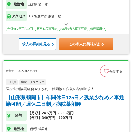
勤務地
山形県 酒田市
アクセス
ＪＲ羽越本線 東酒田駅
年収650万円以上可
新卒も応募可能
未経験者も応募可能
積極採用中
求人の詳細を見る
この求人に興味がある
更新日：2023年5月2日
保存する
正社員
病院・クリニック
医療生活協同組合やまがた 鶴岡協立病院の薬剤師求人
【山形県鶴岡市】年間休日125日／残業少なめ／車通
勤可能／週休二日制／病院薬剤師
【月収】24.5万円～39.8万円
給与
【年収】340万円～600万円
勤務地
山形県 鶴岡市