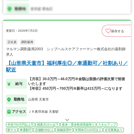
更新日：2026年7月2日
保存する
正社員
調剤薬局
マルマン調剤薬局2003 シップヘルスケアファーマシー株式会社の薬剤師
求人
【山形県天童市】福利厚生◎／車通勤可／社割あり／
駅近
【月収】30.0万円～46.0万円※金額は面接の評価次第で前後
給与
いたします
【年収】450万円～700万円※新卒は415万円～になります
勤務地
山形県 天童市
アクセス
ＪＲ奥羽本線 天童駅
年収700万円以上可
残業月10ｈ以下
産休・育休取得実績有り
スキルアップ
駅チカ
車通勤可
店舗数30以上
積極採用中
年間休日120日以上
在宅業務あり