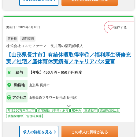
更新日：2026年6月18日
保存する
正社員
調剤薬局
株式会社コスモファーマ 長井店の薬剤師求人
【山形県長井市】有給休暇取得率◎／福利厚生研修充
実／社宅／産休育休実績有／キャリアパス豊富
給与
【年収】450万円～650万円程度
勤務地
山形県 長井市
アクセス
山形鉄道フラワー長井線 長井駅
年収650万円以上可
住宅補助（手当）あり
駅チカ
車通勤可
店舗数30以上
積極採用中
管理職候補
求人の詳細を見る
この求人に興味がある