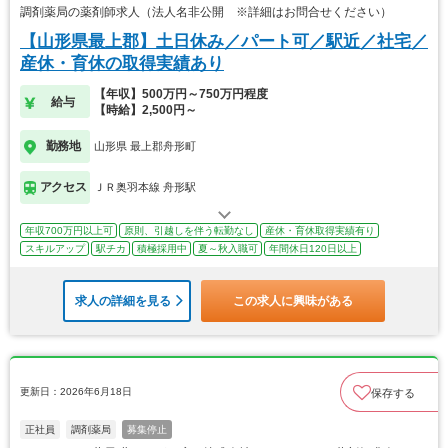
調剤薬局の薬剤師求人（法人名非公開 ※詳細はお問合せください）
【山形県最上郡】土日休み／パート可／駅近／社宅／
産休・育休の取得実績あり
【年収】500万円～750万円程度
給与
【時給】2,500円～
勤務地
山形県 最上郡舟形町
アクセス
ＪＲ奥羽本線 舟形駅
年収700万円以上可
原則、引越しを伴う転勤なし
産休・育休取得実績有り
スキルアップ
駅チカ
積極採用中
夏～秋入職可
年間休日120日以上
求人の詳細を見る
この求人に興味がある
更新日：2026年6月18日
保存する
正社員
調剤薬局
募集停止