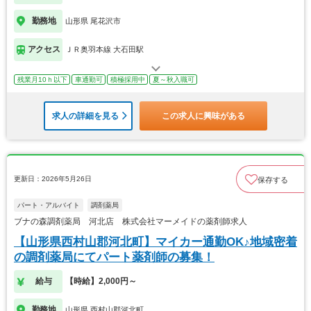
勤務地
山形県 尾花沢市
アクセス
ＪＲ奥羽本線 大石田駅
残業月10ｈ以下
車通勤可
積極採用中
夏～秋入職可
求人の詳細を見る
この求人に興味がある
更新日：2026年5月26日
保存する
パート・アルバイト
調剤薬局
ブナの森調剤薬局 河北店 株式会社マーメイドの薬剤師求人
【山形県西村山郡河北町】マイカー通勤OK♪地域密着
の調剤薬局にてパート薬剤師の募集！
給与
【時給】2,000円～
勤務地
山形県 西村山郡河北町