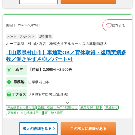
更新日：2026年5月26日
保存する
パート・アルバイト
調剤薬局
ホープ薬局 村山駅西店 株式会社アルタックスの薬剤師求人
【山形県村山市】車通勤OK／育休取得・復職実績多
数／働きやすさ◎／パート可
給与
【時給】2,000円～2,500円
勤務地
山形県 村山市
アクセス
ＪＲ奥羽本線 村山(山形)駅
未経験者も応募可能
原則、引越しを伴う転勤なし
残業月10ｈ以下
車通勤可
店舗数1～9
積極採用中
夏～秋入職可
求人の詳細を見る
この求人に興味がある