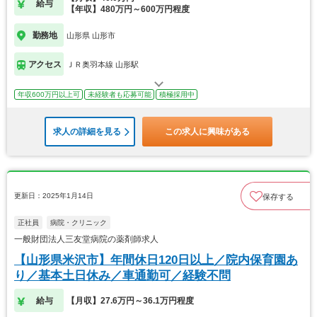
給与
【年収】480万円～600万円程度
勤務地
山形県 山形市
アクセス
ＪＲ奥羽本線 山形駅
年収600万円以上可
未経験者も応募可能
積極採用中
求人の詳細を見る
この求人に興味がある
更新日：2025年1月14日
保存する
正社員
病院・クリニック
一般財団法人三友堂病院の薬剤師求人
【山形県米沢市】年間休日120日以上／院内保育園あ
り／基本土日休み／車通勤可／経験不問
給与
【月収】27.6万円～36.1万円程度