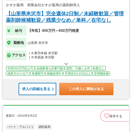
かすが薬局 有限会社かすが薬局の薬剤師求人
【山形県米沢市】完全週休2日制／未経験歓迎／管理
薬剤師候補歓迎／残業少なめ／単科／在宅なし
給与
【年収】450万円～650万円程度
勤務地
山形県 米沢市
ＪＲ奥羽本線 米沢駅
アクセス
ＪＲ米坂線 米沢駅
年収650万円以上可
未経験者も応募可能
原則、引越しを伴う転勤なし
残業月10ｈ以下
車通勤可
積極採用中
年間休日120日以上
管理職候補
求人の詳細を見る
この求人に興味がある
更新日：2024年9月2日
保存する
パート・アルバイト
調剤薬局