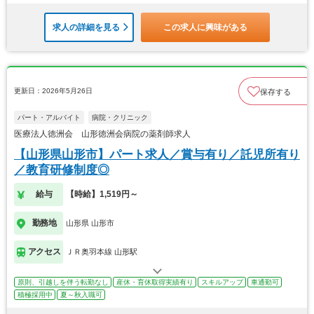
求人の詳細を見る
この求人に興味がある
更新日：2026年5月26日
保存する
パート・アルバイト
病院・クリニック
医療法人徳洲会 山形徳洲会病院の薬剤師求人
【山形県山形市】パート求人／賞与有り／託児所有り
／教育研修制度◎
給与
【時給】1,519円～
勤務地
山形県 山形市
アクセス
ＪＲ奥羽本線 山形駅
原則、引越しを伴う転勤なし
産休・育休取得実績有り
スキルアップ
車通勤可
積極採用中
夏～秋入職可