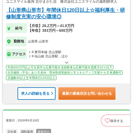
ユニスマイル薬局 北やまがた店 株式会社ユニスマイルの薬剤師求人
【山形県山形市】年間休日120日以上☆福利厚生・研
修制度充実の安心環境◎
【月収】26.2万円～41.0万円
給与
【年収】393万円～600万円
勤務地
山形県 山形市
ＪＲ奥羽本線 北山形駅
アクセス
ＪＲ仙山線 北山形駅…ほか
年収600万円以上可
新卒も応募可能
未経験者も応募可能
残業月10ｈ以下
住宅補助（手当）あり
産休・育休取得実績有り
スキルアップ
駅チカ
車通勤可
店舗数30以上
年間休日120日以上
求人の詳細を見る
最新の募集状況を問い合わせる
更新日：2026年6月18日
保存する
正社員
調剤薬局
募集停止