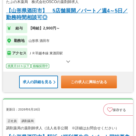
たぶの木薬局 株式会社OSCOの薬剤師求人
【山形県酒田市】 5店舗展開／パート／週4～5日／
勤務時間相談可◎
給与
【時給】2,900円～
勤務地
山形県 酒田市
アクセス
ＪＲ羽越本線 東酒田駅
残業月10ｈ以下
積極採用中
求人の詳細を見る
この求人に興味がある
更新日：2026年6月18日
保存する
正社員
調剤薬局
調剤薬局の薬剤師求人（法人名非公開 ※詳細はお問合せください）