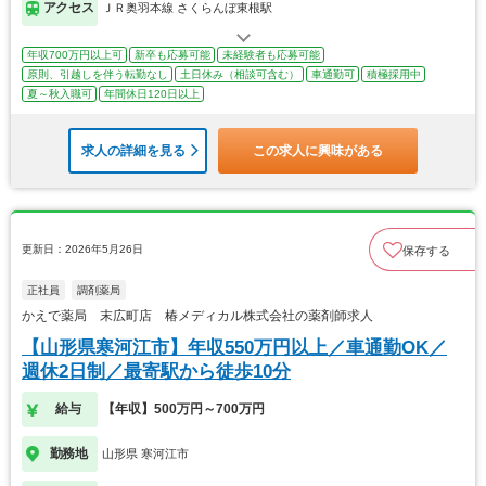
アクセス
ＪＲ奥羽本線 さくらんぼ東根駅
年収700万円以上可
新卒も応募可能
未経験者も応募可能
原則、引越しを伴う転勤なし
土日休み（相談可含む）
車通勤可
積極採用中
夏～秋入職可
年間休日120日以上
求人の詳細を見る
この求人に興味がある
更新日：2026年5月26日
保存する
正社員
調剤薬局
かえで薬局 末広町店 椿メディカル株式会社の薬剤師求人
【山形県寒河江市】年収550万円以上／車通勤OK／
週休2日制／最寄駅から徒歩10分
給与
【年収】500万円～700万円
勤務地
山形県 寒河江市