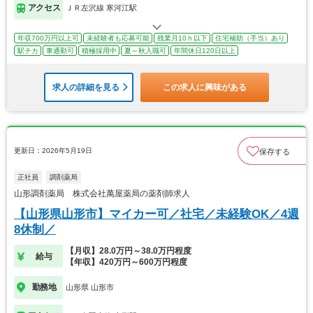
アクセス
ＪＲ左沢線 寒河江駅
年収700万円以上可
未経験者も応募可能
残業月10ｈ以下
住宅補助（手当）あり
駅チカ
車通勤可
積極採用中
夏～秋入職可
年間休日120日以上
求人の詳細を見る
この求人に興味がある
更新日：2026年5月19日
保存する
正社員
調剤薬局
山形調剤薬局 株式会社萬屋薬局の薬剤師求人
【山形県山形市】マイカー可／社宅／未経験OK／4週
8休制／
【月収】28.0万円～38.0万円程度
給与
【年収】420万円～600万円程度
勤務地
山形県 山形市