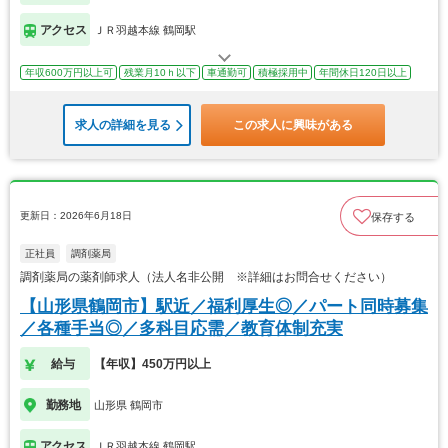
アクセス
ＪＲ羽越本線 鶴岡駅
年収600万円以上可
残業月10ｈ以下
車通勤可
積極採用中
年間休日120日以上
求人の詳細を見る
この求人に興味がある
更新日：2026年6月18日
保存する
正社員
調剤薬局
調剤薬局の薬剤師求人（法人名非公開 ※詳細はお問合せください）
【山形県鶴岡市】駅近／福利厚生◎／パート同時募集
／各種手当◎／多科目応需／教育体制充実
給与
【年収】450万円以上
勤務地
山形県 鶴岡市
アクセス
ＪＲ羽越本線 鶴岡駅