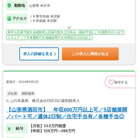
勤務地
山形県 米沢市
ＪＲ奥羽本線 米沢駅
アクセス
ＪＲ米坂線 米沢駅
新卒も応募可能
未経験者も応募可能
土日休み（相談可含む）
残業月10ｈ以下
スキルアップ
車通勤可
積極採用中
年間休日120日以上
求人の詳細を見る
この求人に興味がある
更新日：2024年9月2日
保存する
正社員
調剤薬局
たぶの木薬局 株式会社OSCOの薬剤師求人
【山形県酒田市】 年収600万円以上可／5店舗展開
／パート可／週休2日制／住宅手当有／各種手当◎
【月収】33.0万円程度
給与
【年収】528万円～688万円