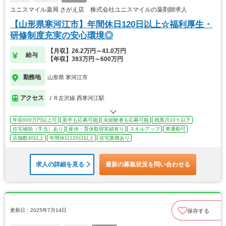
ユニスマイル薬局 さがえ店 株式会社ユニスマイルの薬剤師求人
【山形県寒河江市】年間休日120日以上☆福利厚生・
研修制度充実の安心環境◎
【月収】26.2万円～41.0万円
給与
【年収】393万円～600万円
勤務地
山形県 寒河江市
アクセス
ＪＲ左沢線 西寒河江駅
年収600万円以上可
新卒も応募可能
未経験者も応募可能
残業月10ｈ以下
住宅補助（手当）あり
産休・育休取得実績有り
スキルアップ
車通勤可
店舗数30以上
年間休日120日以上
在宅業務あり
求人の詳細を見る
最新の募集状況を問い合わせる
更新日：2025年7月14日
保存する