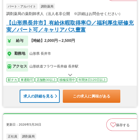
パート・アルバイト
調剤薬局
調剤薬局の薬剤師求人（法人名非公開 ※詳細はお問合せください）
【山形県長井市】有給休暇取得率◎／福利厚生研修充
実／パート可／キャリアパス豊富
給与
【時給】2,000円～2,500円
勤務地
山形県 長井市
アクセス
山形鉄道フラワー長井線 長井駅
駅チカ
車通勤可
店舗数30以上
積極採用中
年間休日120日以上
求人の詳細を見る
この求人に興味がある
更新日：2026年5月26日
保存する
正社員
調剤薬局