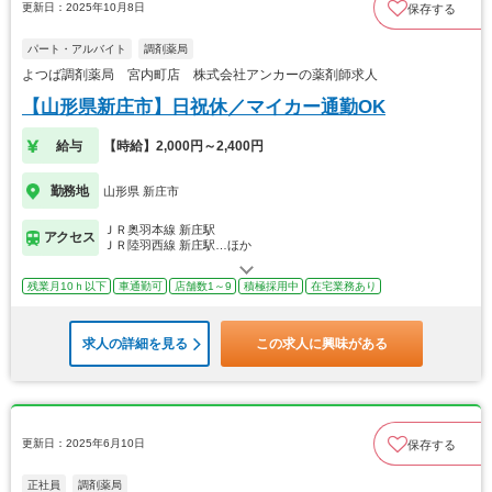
更新日：2025年10月8日
保存する
パート・アルバイト
調剤薬局
よつば調剤薬局 宮内町店 株式会社アンカーの薬剤師求人
【山形県新庄市】日祝休／マイカー通勤OK
給与
【時給】2,000円～2,400円
勤務地
山形県 新庄市
ＪＲ奥羽本線 新庄駅
アクセス
ＪＲ陸羽西線 新庄駅…ほか
残業月10ｈ以下
車通勤可
店舗数1～9
積極採用中
在宅業務あり
求人の詳細を見る
この求人に興味がある
更新日：2025年6月10日
保存する
正社員
調剤薬局