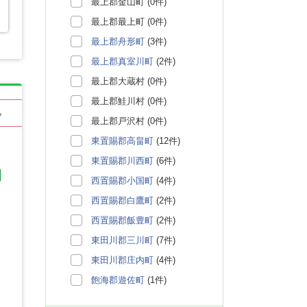
最上郡金山町 (0件)
最上郡最上町 (0件)
最上郡舟形町
(3件)
最上郡真室川町
(2件)
最上郡大蔵村 (0件)
最上郡鮭川村 (0件)
る
最上郡戸沢村 (0件)
東置賜郡高畠町
(12件)
東置賜郡川西町
(6件)
西置賜郡小国町
(4件)
西置賜郡白鷹町
(2件)
西置賜郡飯豊町
(2件)
東田川郡三川町
(7件)
東田川郡庄内町
(4件)
飽海郡遊佐町
(1件)