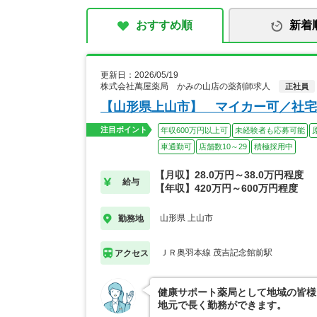
おすすめ順
新着
更新日：2026/05/19
株式会社萬屋薬局 かみの山店の薬剤師求人
正社員
【山形県上山市】 マイカー可／社宅
注目ポイント
年収600万円以上可
未経験者も応募可能
車通勤可
店舗数10～29
積極採用中
【月収】28.0万円～38.0万円程度
給与
【年収】420万円～600万円程度
山形県 上山市
勤務地
ＪＲ奥羽本線 茂吉記念館前駅
アクセス
健康サポート薬局として地域の皆様
地元で長く勤務ができます。