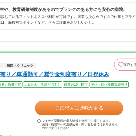
生や、教育研修制度があるのでブランクのある方にも安心の病院。
隣接しているフィットネススパ利用が可能です。残業も少なめですので仕事とプライ
には、面接対策ポイントなど、さらに詳細をお話しいたし…
保存す
病院・クリニック
有り／車通勤可／奨学金制度有り／日祝休み
験者も応募可能
土日休み（相談可含む）
残業月10ｈ以下
産休・育休取得実績有り
この求人に興味がある
マイナビ薬剤師が求人情報を無料でご提供します。
薬局・病院等への直接応募・問い合わせではありません
のでご安心ください。