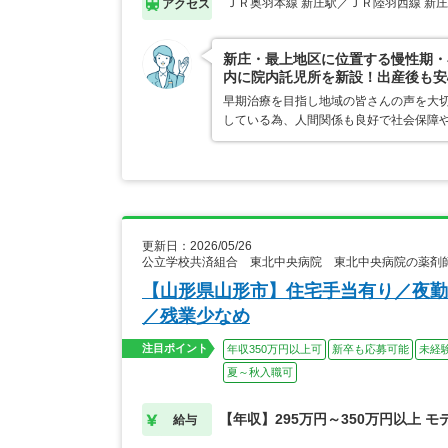
ＪＲ奥羽本線 新庄駅／ＪＲ陸羽西線 新
アクセス
新庄・最上地区に位置する慢性期・
内に院内託児所を新設！出産後も安
早期治療を目指し地域の皆さんの声を大
している為、人間関係も良好で社会保障
更新日：2026/05/26
公立学校共済組合 東北中央病院 東北中央病院の薬剤
【山形県山形市】住宅手当有り／夜勤
／残業少なめ
注目ポイント
年収350万円以上可
新卒も応募可能
未経
夏～秋入職可
【年収】295万円～350万円以上 モ
給与