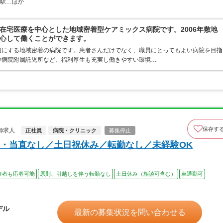
庄駅…ほか
在宅医療を中心とした地域密着型ケアミックス病院です。2006年敷地
心して働くことができます。
切にする地域密着の病院です。患者さんだけでなく、職員にとってもよい病院を目指
や病院附属託児所など、福利厚生も充実し働きやすい環境…
保存す
師求人
正社員
病院・クリニック
募集停止
・当直なし／土日祝休み／転勤なし／未経験OK
験者も応募可能
原則、引越しを伴う転勤なし
土日休み（相談可含む）
車通勤可
デル
最新の募集状況を問い合わせる