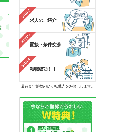
STEP2
求人のご紹介
STEP3
面接・条件交渉
STEP4
転職成功！！
最後まで納得のいく転職先をお探しします。