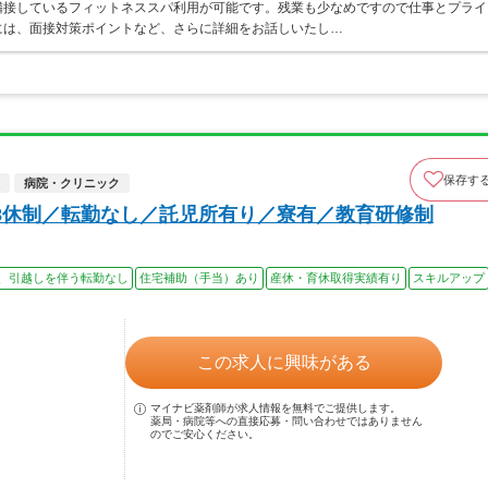
隣接しているフィットネススパ利用が可能です。残業も少なめですので仕事とプライ
には、面接対策ポイントなど、さらに詳細をお話しいたし…
保存す
病院・クリニック
8休制／転勤なし／託児所有り／寮有／教育研修制
、引越しを伴う転勤なし
住宅補助（手当）あり
産休・育休取得実績有り
スキルアップ
この求人に興味がある
マイナビ薬剤師が求人情報を無料でご提供します。
薬局・病院等への直接応募・問い合わせではありません
のでご安心ください。