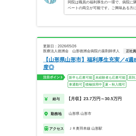
同院は職員の福利厚生の一環で、病院に
ベートの両立が可能です。ご興味ある方
更新日：2026/05/26
医療法人徳洲会 山形徳洲会病院の薬剤師求人
正社員
【山形県山形市】福利厚生充実／4週
度◎
注目ポイント
新卒も応募可能
未経験者も応募可能
原則
車通勤可
積極採用中
夏～秋入職可
【月収】23.7万円～30.5万円
給与
山形県 山形市
勤務地
ＪＲ奥羽本線 山形駅
アクセス