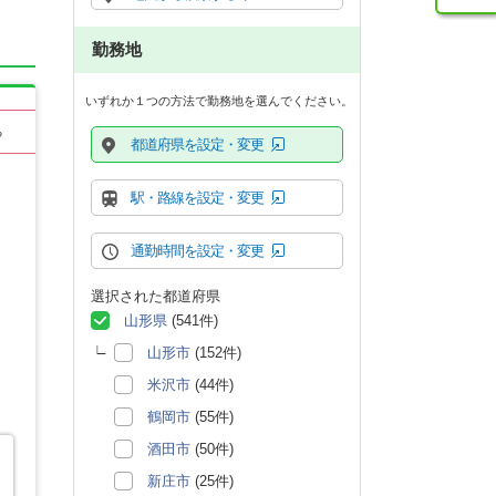
勤務地
いずれか１つの方法で勤務地を選んでください。
る
都道府県を設定・変更
駅・路線を設定・変更
通勤時間を設定・変更
選択された都道府県
山形県
(541件)
山形市
(152件)
米沢市
(44件)
鶴岡市
(55件)
酒田市
(50件)
新庄市
(25件)