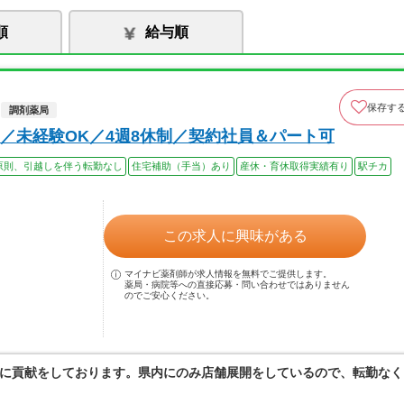
順
給与順
保存す
調剤薬局
／未経験OK／4週8休制／契約社員＆パート可
原則、引越しを伴う転勤なし
住宅補助（手当）あり
産休・育休取得実績有り
駅チカ
この求人に興味がある
マイナビ薬剤師が求人情報を無料でご提供します。
薬局・病院等への直接応募・問い合わせではありません
のでご安心ください。
に貢献をしております。県内にのみ店舗展開をしているので、転勤なく