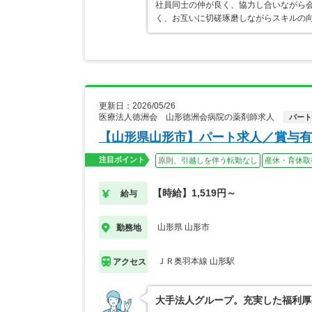
社員同士の仲が良く、協力し合いながら
く、お互いに切磋琢磨しながらスキルの
更新日：2026/05/26
医療法人徳洲会 山形徳洲会病院の薬剤師求人
パート
【山形県山形市】パート求人／賞与有
注目ポイント
原則、引越しを伴う転勤なし
産休・育休取
【時給】1,519円～
給与
山形県 山形市
勤務地
ＪＲ奥羽本線 山形駅
アクセス
大手法人グループ。充実した福利厚