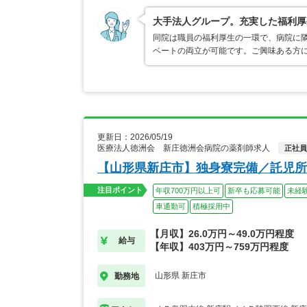
大手法人グループ。充実した福利厚
同院は職員の福利厚生の一環で、病院に
ベートの両立が可能です。ご興味ある方
更新日：2026/05/19
医療法人徳洲会 新庄徳洲会病院の薬剤師求人
正社員
【山形県新庄市】独身寮完備／託児所
注目ポイント
年収700万円以上可
新卒も応募可能
未経
車通勤可
積極採用中
【月収】26.0万円～49.0万円程度
給与
【年収】403万円～759万円程度
山形県 新庄市
勤務地