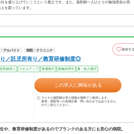
会社を盛り上げていこうという風土です。また、薬剤師一人ひとりの勉強意欲が高
向上を図っています。
保存す
・アルバイト
病院・クリニック
り／託児所有り／教育研修制度◎
得実績有り
スキルアップ
車通勤可
積極採用中
夏～秋入職可
この求人に興味がある
マイナビ薬剤師が求人情報を無料でご提供します。
薬局・病院等への直接応募・問い合わせではありません
のでご安心ください。
生や、教育研修制度があるのでブランクのある方にも安心の病院。