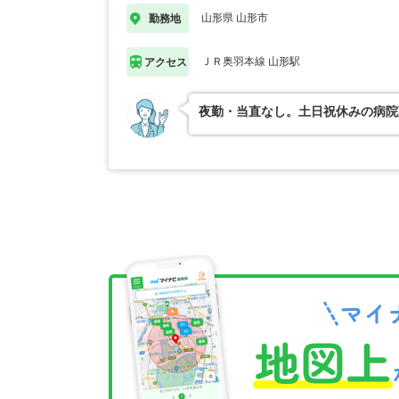
山形県 山形市
勤務地
ＪＲ奥羽本線 山形駅
アクセス
夜勤・当直なし。土日祝休みの病院