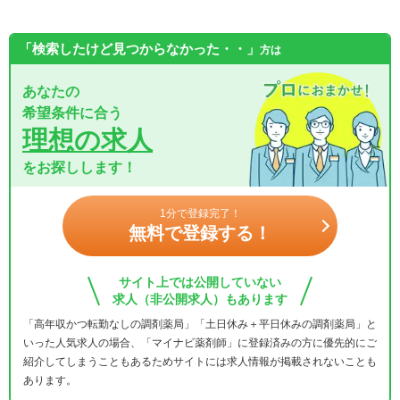
「検索したけど見つからなかった・・」
方は
あなたの
希望条件に合う
理想の求人
をお探しします！
1分で登録完了！
無料で登録する！
サイト上では公開していない
求人（非公開求人）もあります
「高年収かつ転勤なしの調剤薬局」「土日休み＋平日休みの調剤薬局」と
いった人気求人の場合、「マイナビ薬剤師」に登録済みの方に優先的にご
紹介してしまうこともあるためサイトには求人情報が掲載されないことも
あります。