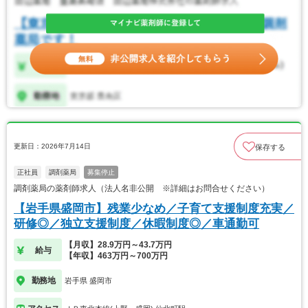
更新日：2026年7月14日
保存する
正社員
調剤薬局
募集停止
調剤薬局の薬剤師求人（法人名非公開 ※詳細はお問合せください）
【岩手県盛岡市】残業少なめ／子育て支援制度充実／
研修◎／独立支援制度／休暇制度◎／車通勤可
【月収】28.9万円～43.7万円
給与
【年収】463万円～700万円
勤務地
岩手県 盛岡市