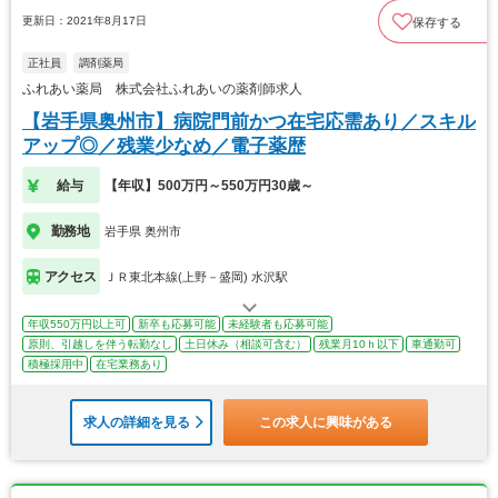
更新日：2021年8月17日
保存する
正社員
調剤薬局
ふれあい薬局 株式会社ふれあいの薬剤師求人
【岩手県奥州市】病院門前かつ在宅応需あり／スキル
アップ◎／残業少なめ／電子薬歴
給与
【年収】500万円～550万円30歳～
勤務地
岩手県 奥州市
アクセス
ＪＲ東北本線(上野－盛岡) 水沢駅
年収550万円以上可
新卒も応募可能
未経験者も応募可能
原則、引越しを伴う転勤なし
土日休み（相談可含む）
残業月10ｈ以下
車通勤可
積極採用中
在宅業務あり
求人の詳細を見る
この求人に興味がある