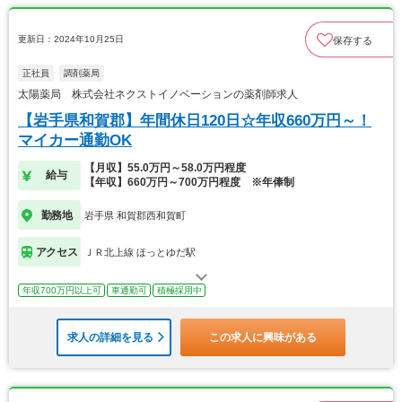
更新日：2024年10月25日
保存する
正社員
調剤薬局
太陽薬局 株式会社ネクストイノベーションの薬剤師求人
【岩手県和賀郡】年間休日120日☆年収660万円～！
マイカー通勤OK
【月収】55.0万円～58.0万円程度
給与
【年収】660万円～700万円程度 ※年俸制
勤務地
岩手県 和賀郡西和賀町
アクセス
ＪＲ北上線 ほっとゆだ駅
年収700万円以上可
車通勤可
積極採用中
求人の詳細を見る
この求人に興味がある