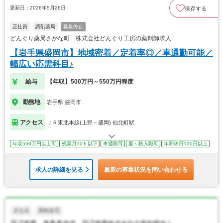
更新日：2026年5月26日
保存する
正社員
調剤薬局
募集停止
どんぐり薬局さかな町 株式会社どんぐり工房の薬剤師求人
【岩手県盛岡市】地域密着／定着率◎／車通勤可能／
幅広い応需科目♪
給与
【年収】500万円～550万円程度
勤務地
岩手県 盛岡市
アクセス
ＪＲ東北本線(上野－盛岡) 仙北町駅
年収550万円以上可
残業月10ｈ以下
車通勤可
夏～秋入職可
年間休日120日以上
求人の詳細を見る
最新の募集状況を問い合わせる