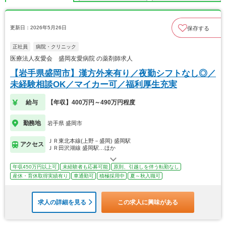
更新日：2026年5月26日
保存する
正社員
病院・クリニック
医療法人友愛会 盛岡友愛病院 の薬剤師求人
【岩手県盛岡市】漢方外来有り／夜勤シフトなし◎／
未経験相談OK／マイカー可／福利厚生充実
給与
【年収】400万円～490万円程度
勤務地
岩手県 盛岡市
ＪＲ東北本線(上野－盛岡) 盛岡駅
アクセス
ＪＲ田沢湖線 盛岡駅…ほか
年収450万円以上可
未経験者も応募可能
原則、引越しを伴う転勤なし
産休・育休取得実績有り
車通勤可
積極採用中
夏～秋入職可
求人の詳細を見る
この求人に興味がある