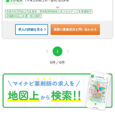
アクセス
ＪＲ東北本線(上野－盛岡) 仙北町駅
年収700万円以上可
産休・育休取得実績有り
スキルアップ
車通勤可
店舗数30以上
夏～秋入職可
求人の詳細を見る
最新の募集状況を問い合わせる
1
6件／6件