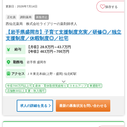
更新日：2026年7月14日
保存する
正社員
調剤薬局
募集停止
西仙北薬局 株式会社ライブリーの薬剤師求人
【岩手県盛岡市】子育て支援制度充実／研修◎／独立
支援制度／休暇制度◎／社宅
【月収】28.9万円～43.7万円
給与
【年収】463万円～700万円
勤務地
岩手県 盛岡市
アクセス
ＪＲ東北本線(上野－盛岡) 仙北町駅
年収700万円以上可
産休・育休取得実績有り
スキルアップ
車通勤可
店舗数30以上
夏～秋入職可
求人の詳細を見る
最新の募集状況を問い合わせる