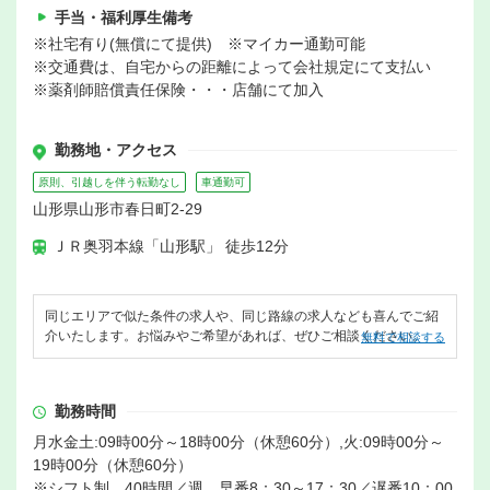
手当・福利厚生備考
※社宅有り(無償にて提供) ※マイカー通勤可能
※交通費は、自宅からの距離によって会社規定にて支払い
※薬剤師賠償責任保険・・・店舗にて加入
勤務地・アクセス
原則、引越しを伴う転勤なし
車通勤可
山形県山形市春日町2-29
ＪＲ奥羽本線「山形駅」 徒歩12分
同じエリアで似た条件の求人や、同じ路線の求人なども喜んでご紹
介いたします。お悩みやご希望があれば、ぜひご相談ください。
無料で相談する
勤務時間
月水金土:09時00分～18時00分（休憩60分）,火:09時00分～
19時00分（休憩60分）
※シフト制 40時間／週、早番8：30～17：30／遅番10：00