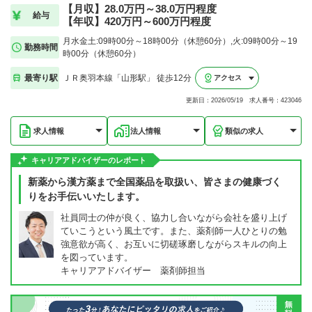
【月収】28.0万円～38.0万円程度
給与
【年収】420万円～600万円程度
月水金土:09時00分～18時00分（休憩60分）,火:09時00分～19
勤務時間
時00分（休憩60分）
最寄り駅
ＪＲ奥羽本線「山形駅」 徒歩12分
アクセス
更新日：2026/05/19 求人番号：423046
求人情報
法人情報
類似の求人
キャリアアドバイザーのレポート
新薬から漢方薬まで全国薬品を取扱い、皆さまの健康づく
りをお手伝いいたします。
社員同士の仲が良く、協力し合いながら会社を盛り上げ
ていこうという風土です。また、薬剤師一人ひとりの勉
強意欲が高く、お互いに切磋琢磨しながらスキルの向上
を図っています。
キャリアアドバイザー 薬剤師担当