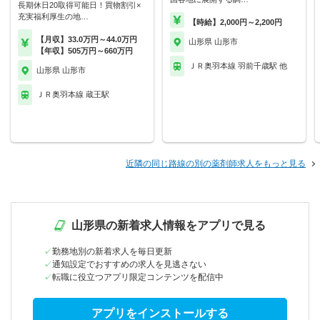
長期休日20取得可能日！買物割引×
充実福利厚生の地…
【時給】2,000円～2,200円
【月収】33.0万円～44.0万円
山形県 山形市
【年収】505万円～660万円
ＪＲ奥羽本線 羽前千歳駅 他
山形県 山形市
ＪＲ奥羽本線 蔵王駅
近隣の同じ路線の別の薬剤師求人をもっと見る
山形県の新着求人情報をアプリで見る
勤務地別の新着求人を毎日更新
通知設定でおすすめの求人を見逃さない
転職に役立つアプリ限定コンテンツを配信中
アプリをインストールする