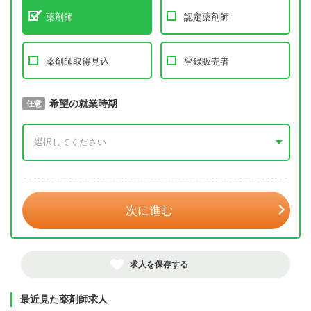
薬剤師
認定薬剤師
薬剤師取得見込
登録販売者
取得予定年
希望の就業時期
必須
任意
年 3月
次に進む
求人を保存する
最近見た薬剤師求人