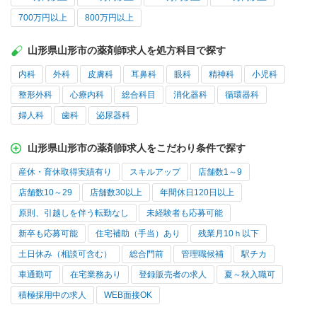
700万円以上
800万円以上
山形県山形市の薬剤師求人を処方科目で探す
内科
外科
皮膚科
耳鼻科
眼科
精神科
小児科
整形外科
心療内科
総合科目
消化器科
循環器科
婦人科
歯科
泌尿器科
山形県山形市の薬剤師求人をこだわり条件で探す
産休・育休取得実績有り
スキルアップ
店舗数1～9
店舗数10～29
店舗数30以上
年間休日120日以上
原則、引越しを伴う転勤なし
未経験者も応募可能
新卒も応募可能
住宅補助（手当）あり
残業月10ｈ以下
土日休み（相談可含む）
総合門前
管理職候補
駅チカ
車通勤可
在宅業務あり
登録販売者の求人
夏～秋入職可
積極採用中の求人
WEB面接OK