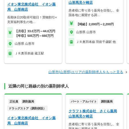
山形馬見ケ崎店
イオン東北株式会社 イオン薬
局 山形南店
患者様に寄り添う薬局を目指し、全
国各地に展開する調…
長期休日20取得可能日！買物割引×
充実福利厚生の地…
【時給】2,000円～2,200円
【月収】33.0万円～44.0万円
山形県 山形市
【年収】505万円～660万円
ＪＲ奥羽本線 羽前千歳駅 他
山形県 山形市
ＪＲ奥羽本線 蔵王駅
山形市(山形県)エリアの薬剤師求人をもっと見る
近隣の同じ路線の別の薬剤師求人
正社員
調剤薬局
パート・アルバイト
調剤薬局
ドラッグストア（調剤併設）
クラフト株式会社 さくら薬局
山形馬見ケ崎店
イオン東北株式会社 イオン薬
局 山形南店
患者様に寄り添う薬局を目指し、全
国各地に展開する調…