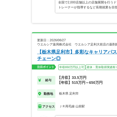
全国で2,000店舗以上の店舗展開を行
トレーナーが指導するなど長期就業を目指
更新日：2026/06/27
ウエルシア薬局株式会社 ウエルシア足利大前店の薬剤
【栃木県足利市】多彩なキャリアパス
チェーン◎
注目ポイント
年収650万円以上可
産休・育休取得実績有
【月収】33.5万円
給与
【年収】515万円～650万円
栃木県 足利市
勤務地
ＪＲ両毛線 山前駅
アクセス