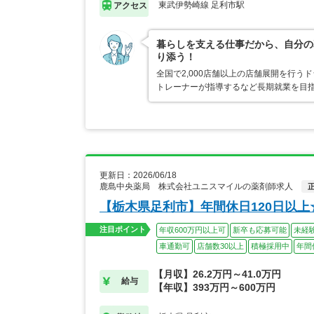
東武伊勢崎線 足利市駅
アクセス
暮らしを支える仕事だから、自分の
り添う！
全国で2,000店舗以上の店舗展開を行
トレーナーが指導するなど長期就業を目指
更新日：2026/06/18
鹿島中央薬局 株式会社ユニスマイルの薬剤師求人
【栃木県足利市】年間休日120日以
注目ポイント
年収600万円以上可
新卒も応募可能
未経
車通勤可
店舗数30以上
積極採用中
年間
【月収】26.2万円～41.0万円
給与
【年収】393万円～600万円