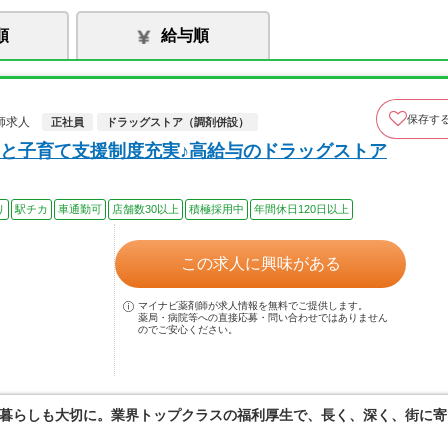
順
給与順
保存す
師求人
正社員
ドラッグストア（調剤併設）
と子育て支援制度充実♪高給与のドラッグストア
り
駅チカ
車通勤可
店舗数30以上
積極採用中
年間休日120日以上
この求人に興味がある
マイナビ薬剤師が求人情報を無料でご提供します。
薬局・病院等への直接応募・問い合わせではありません
のでご安心ください。
暮らしも大切に。業界トップクラスの福利厚生で、長く、深く、街に寄