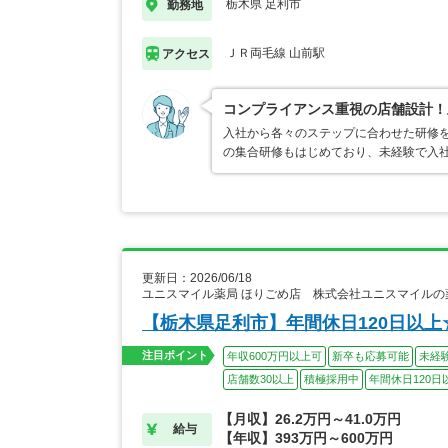
栃木県 足利市
勤務地
ＪＲ両毛線 山前駅
アクセス
コンプライアンス重視の店舗設計！
入社から各々のステップに合わせた研修
の集合研修もはじめており、未経験で入
更新日：2026/06/18
ユニスマイル薬局 ほりごめ店 株式会社ユニスマイルの
【栃木県足利市】年間休日120日以
注目ポイント
年収600万円以上可
新卒も応募可能
未経
店舗数30以上
積極採用中
年間休日120日
【月収】26.2万円～41.0万円
給与
【年収】393万円～600万円