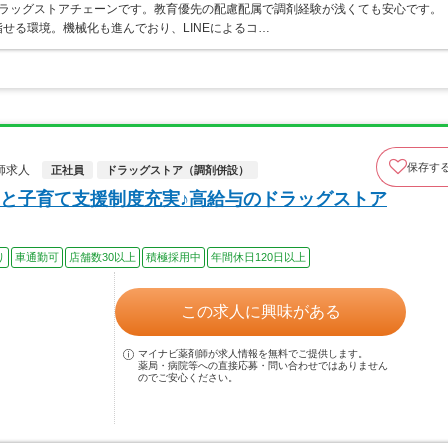
うドラッグストアチェーンです。教育優先の配慮配属で調剤経験が浅くても安心です。
せる環境。機械化も進んでおり、LINEによるコ…
保存す
師求人
正社員
ドラッグストア（調剤併設）
と子育て支援制度充実♪高給与のドラッグストア
り
車通勤可
店舗数30以上
積極採用中
年間休日120日以上
この求人に興味がある
マイナビ薬剤師が求人情報を無料でご提供します。
薬局・病院等への直接応募・問い合わせではありません
のでご安心ください。