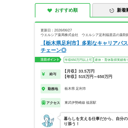
おすすめ順
新着
更新日：2026/06/27
ウエルシア薬局株式会社 ウエルシア足利福居店の薬剤
【栃木県足利市】多彩なキャリアパス
チェーン◎
注目ポイント
年収650万円以上可
産休・育休取得実績有
【月収】33.5万円
給与
【年収】515万円～650万円
栃木県 足利市
勤務地
東武伊勢崎線 福居駅
アクセス
暮らしを支える仕事だから、自分の
り添う！