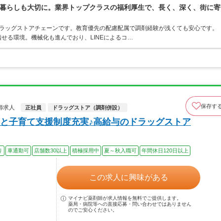
暮らしも大切に。業界トップクラスの福利厚生で、長く、深く、街に寄
うドラッグストアチェーンです。教育優先の配慮配属で調剤経験が浅くても安心です。
せる環境。機械化も進んでおり、LINEによるコ…
保存す
師求人
正社員
ドラッグストア（調剤併設）
と子育て支援制度充実♪高給与のドラッグストア
り
車通勤可
店舗数30以上
積極採用中
夏～秋入職可
年間休日120日以上
この求人に興味がある
マイナビ薬剤師が求人情報を無料でご提供します。
薬局・病院等への直接応募・問い合わせではありません
のでご安心ください。