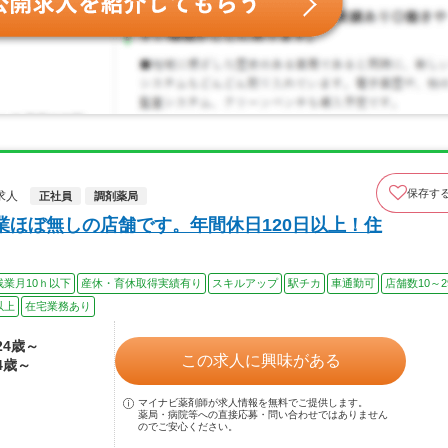
保存す
求人
正社員
調剤薬局
業ほぼ無しの店舗です。年間休日120日以上！住
残業月10ｈ以下
産休・育休取得実績有り
スキルアップ
駅チカ
車通勤可
店舗数10～2
以上
在宅業務あり
24歳～
この求人に興味がある
4歳～
マイナビ薬剤師が求人情報を無料でご提供します。
薬局・病院等への直接応募・問い合わせではありません
のでご安心ください。