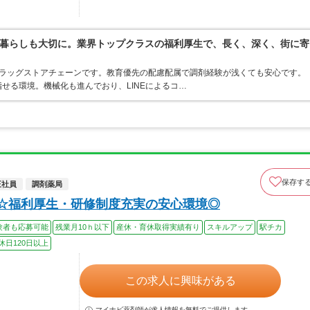
暮らしも大切に。業界トップクラスの福利厚生で、長く、深く、街に寄
うドラッグストアチェーンです。教育優先の配慮配属で調剤経験が浅くても安心です。
せる環境。機械化も進んでおり、LINEによるコ…
保存す
正社員
調剤薬局
上☆福利厚生・研修制度充実の安心環境◎
験者も応募可能
残業月10ｈ以下
産休・育休取得実績有り
スキルアップ
駅チカ
休日120日以上
この求人に興味がある
マイナビ薬剤師が求人情報を無料でご提供します。