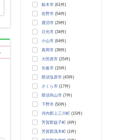
栃木市
(61件)
佐野市
(54件)
鹿沼市
(29件)
日光市
(34件)
小山市
(64件)
真岡市
(38件)
る
大田原市
(25件)
矢板市
(15件)
那須塩原市
(43件)
さくら市
(17件)
那須烏山市
(7件)
下野市
(50件)
河内郡上三川町
(15件)
芳賀郡益子町
(4件)
芳賀郡茂木町
(1件)