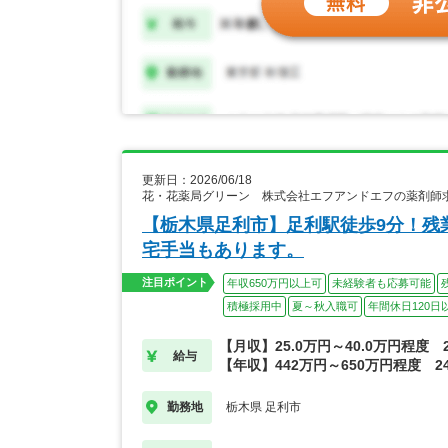
更新日：2026/06/18
花・花薬局グリーン 株式会社エフアンドエフの薬剤師
【栃木県足利市】足利駅徒歩9分！残
宅手当もあります。
注目ポイント
年収650万円以上可
未経験者も応募可能
積極採用中
夏～秋入職可
年間休日120日
【月収】25.0万円～40.0万円程度 
給与
【年収】442万円～650万円程度 2
栃木県 足利市
勤務地