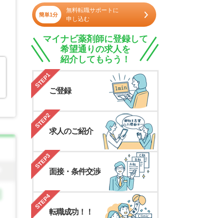
無料転職サポートに
簡単1分
申し込む
マイナビ薬剤師に登録して
希望通りの求人を
紹介してもらう！
STEP1
ご登録
STEP2
求人のご紹介
STEP3
面接・条件交渉
STEP4
転職成功！！