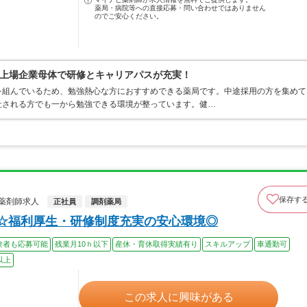
薬局・病院等への直接応募・問い合わせではありません
のでご安心ください。
上場企業母体で研修とキャリアパスが充実！
を組んでいるため、勉強熱心な方におすすめできる薬局です。中途採用の方を集めて
社される方でも一から勉強できる環境が整っています。健…
保存す
薬剤師求人
正社員
調剤薬局
上☆福利厚生・研修制度充実の安心環境◎
験者も応募可能
残業月10ｈ以下
産休・育休取得実績有り
スキルアップ
車通勤可
以上
この求人に興味がある