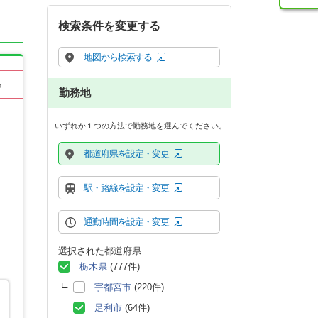
検索条件を変更する
地図から検索する
る
勤務地
いずれか１つの方法で勤務地を選んでください。
都道府県を設定・変更
駅・路線を設定・変更
通勤時間を設定・変更
選択された都道府県
栃木県
(777件)
宇都宮市
(220件)
足利市
(64件)