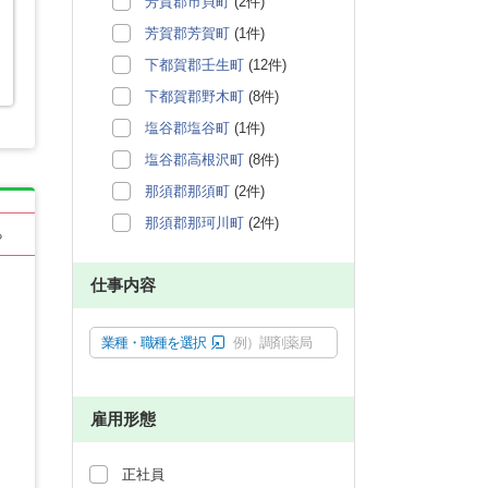
芳賀郡市貝町
(2件)
芳賀郡芳賀町
(1件)
下都賀郡壬生町
(12件)
下都賀郡野木町
(8件)
塩谷郡塩谷町
(1件)
塩谷郡高根沢町
(8件)
那須郡那須町
(2件)
那須郡那珂川町
(2件)
る
仕事内容
業種・職種を選択
例）調剤薬局
雇用形態
正社員