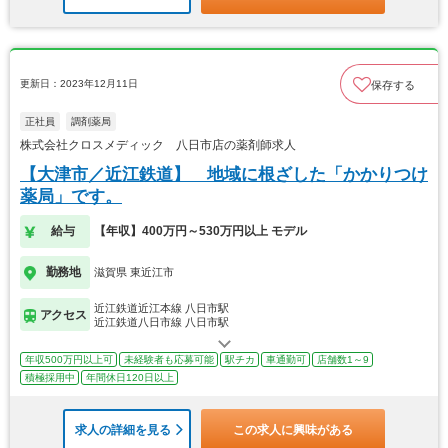
更新日：2023年12月11日
保存する
正社員
調剤薬局
株式会社クロスメディック 八日市店の薬剤師求人
【大津市／近江鉄道】 地域に根ざした「かかりつけ
薬局」です。
給与
【年収】400万円～530万円以上 モデル
勤務地
滋賀県 東近江市
近江鉄道近江本線 八日市駅
アクセス
近江鉄道八日市線 八日市駅
年収500万円以上可
未経験者も応募可能
駅チカ
車通勤可
店舗数1～9
積極採用中
年間休日120日以上
求人の詳細を見る
この求人に興味がある