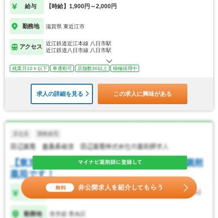
給与
【時給】1,900円～2,000円
勤務地
滋賀県 東近江市
近江鉄道近江本線 八日市駅
アクセス
近江鉄道八日市線 八日市駅
残業月10ｈ以下
車通勤可
店舗数30以上
積極採用中
求人の詳細を見る
この求人に興味がある