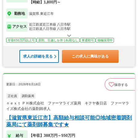
【時給】1,800円～
勤務地
滋賀県 東近江市
近江鉄道近江本線 八日市駅
アクセス
近江鉄道八日市線 八日市駅
年収650万円以上可
原則、引越しを伴う転勤なし
車通勤可
積極採用中
求人の詳細を見る
この求人に興味がある
更新日：2026年6月18日
保存する
正社員
調剤薬局
ｎｅｘｔ ＰＨ株式会社 ファーマライズ薬局 キクヤ春日店 ファーマラ
イズ株式会社の薬剤師求人
【滋賀県東近江市】高額給与相談可能◎地域密着調剤
薬局にて薬剤師募集です★
給与
【年収】388万円～550万円