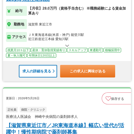
【月収】28.0万円（資格手当含む） ※職務経験による賃金加
給与
算あり
勤務地
滋賀県 東近江市
ＪＲ東海道本線(米原－神戸) 能登川駅
アクセス
近江鉄道近江本線 愛知川駅
残業月10ｈ以下
産休・育休取得実績有り
スキルアップ
車通勤可
積極採用中
夏～秋入職可
年間休日120日以上
求人の詳細を見る
この求人に興味がある
更新日：2026年5月26日
保存する
正社員
病院・クリニック
医療法人医誠会 神崎中央病院の薬剤師求人
【滋賀県東近江市／JR東海道本線】幅広い世代が活
躍中！慢性期病院で薬剤師募集