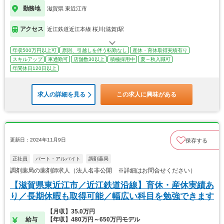
勤務地
滋賀県 東近江市
アクセス
近江鉄道近江本線 桜川(滋賀)駅
年収500万円以上可
原則、引越しを伴う転勤なし
産休・育休取得実績有り
スキルアップ
車通勤可
店舗数30以上
積極採用中
夏～秋入職可
年間休日120日以上
求人の詳細を見る
この求人に興味がある
更新日：2024年11月9日
保存する
正社員
パート・アルバイト
調剤薬局
調剤薬局の薬剤師求人（法人名非公開 ※詳細はお問合せください）
【滋賀県東近江市／近江鉄道沿線】育休・産休実績あ
り／長期休暇も取得可能／幅広い科目を勉強できます
【月収】35.0万円
給与
【年収】480万円～650万円モデル