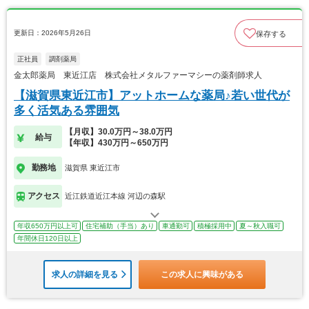
更新日：2026年5月26日
保存する
正社員
調剤薬局
金太郎薬局 東近江店 株式会社メタルファーマシーの薬剤師求人
【滋賀県東近江市】アットホームな薬局♪若い世代が
多く活気ある雰囲気
【月収】30.0万円～38.0万円
給与
【年収】430万円～650万円
勤務地
滋賀県 東近江市
アクセス
近江鉄道近江本線 河辺の森駅
年収650万円以上可
住宅補助（手当）あり
車通勤可
積極採用中
夏～秋入職可
年間休日120日以上
求人の詳細を見る
この求人に興味がある