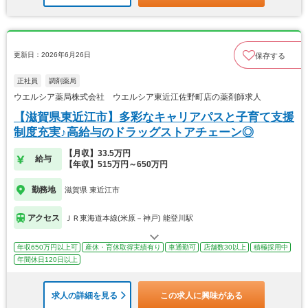
更新日：2026年6月26日
保存する
正社員
調剤薬局
ウエルシア薬局株式会社 ウエルシア東近江佐野町店の薬剤師求人
【滋賀県東近江市】多彩なキャリアパスと子育て支援
制度充実♪高給与のドラッグストアチェーン◎
【月収】33.5万円
給与
【年収】515万円～650万円
勤務地
滋賀県 東近江市
アクセス
ＪＲ東海道本線(米原－神戸) 能登川駅
年収650万円以上可
産休・育休取得実績有り
車通勤可
店舗数30以上
積極採用中
年間休日120日以上
求人の詳細を見る
この求人に興味がある