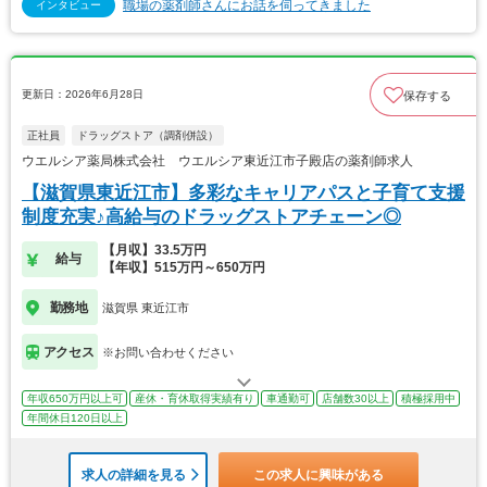
職場の薬剤師さんにお話を伺ってきました
インタビュー
更新日：2026年6月28日
保存する
正社員
ドラッグストア（調剤併設）
ウエルシア薬局株式会社 ウエルシア東近江市子殿店の薬剤師求人
【滋賀県東近江市】多彩なキャリアパスと子育て支援
制度充実♪高給与のドラッグストアチェーン◎
【月収】33.5万円
給与
【年収】515万円～650万円
勤務地
滋賀県 東近江市
アクセス
※お問い合わせください
年収650万円以上可
産休・育休取得実績有り
車通勤可
店舗数30以上
積極採用中
年間休日120日以上
求人の詳細を見る
この求人に興味がある