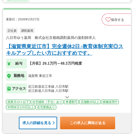
更新日：2026年2月27日
保存する
正社員
調剤薬局
八日市ゆう薬局 株式会社京都南調剤薬局の薬剤師求人
【滋賀県東近江市】完全週休2日♪教育体制充実◎ス
キルアップしたい方におすすめです。
給与
【月収】26.1万円～48.3万円程度
勤務地
滋賀県 東近江市
近江鉄道近江本線 八日市駅
アクセス
近江鉄道八日市線 八日市駅
残業月10ｈ以下
住宅補助（手当）あり
車通勤可
店舗数30以上
積極採用中
年間休日120日以上
在宅業務あり
求人の詳細を見る
この求人に興味がある