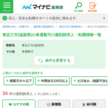
!
安心・安全な転職サポートの提供に努めます。
薬剤師の求人・転職TOP
滋賀県の薬剤師求人
東近江市の薬剤師求人
東近江市(滋賀県)
東近江市(滋賀県)の車通勤可の薬剤師求人・転職情報一覧
勤務地
東近江市(滋賀県)
その他
車通勤可
条件を変更する
人気のこだわり条件を追加する
残業月10ｈ以下
年間休日120日以上
土日休み（相談可含
34
件の薬剤師求人
※ 非公開求人を除く
おすすめ順
新着順
給与順