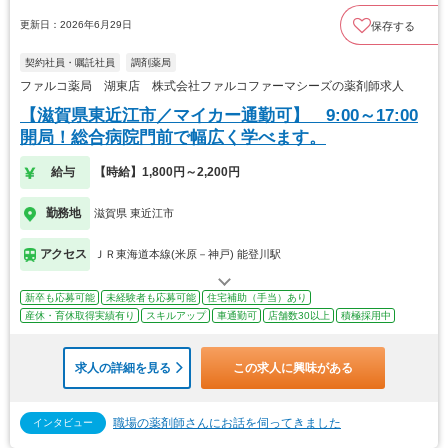
更新日：2026年6月29日
保存する
契約社員・嘱託社員
調剤薬局
ファルコ薬局 湖東店 株式会社ファルコファーマシーズの薬剤師求人
【滋賀県東近江市／マイカー通勤可】 9:00～17:00
開局！総合病院門前で幅広く学べます。
給与
【時給】1,800円～2,200円
勤務地
滋賀県 東近江市
アクセス
ＪＲ東海道本線(米原－神戸) 能登川駅
新卒も応募可能
未経験者も応募可能
住宅補助（手当）あり
産休・育休取得実績有り
スキルアップ
車通勤可
店舗数30以上
積極採用中
求人の詳細を見る
この求人に興味がある
職場の薬剤師さんにお話を伺ってきました
インタビュー