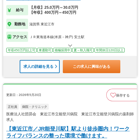
【月収】25.0万円～30.0万円
給与
【年収】400万円～450万円
勤務地
滋賀県 東近江市
アクセス
ＪＲ東海道本線(米原－神戸) 安土駅
年収450万円以上可
車通勤可
積極採用中
夏～秋入職可
年間休日120日以上
求人の詳細を見る
この求人に興味がある
更新日：2026年5月20日
保存する
正社員
病院・クリニック
医療法人社団昴会 東近江市立能登川病院 東近江市立能登川病院の薬剤師
求人
【東近江市／JR能登川駅】駅より徒歩圏内！ワーク
ライフバランスの整った環境で働けます。