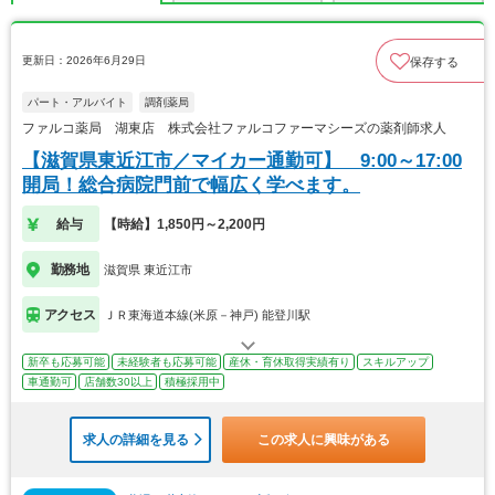
更新日：2026年6月29日
保存する
パート・アルバイト
調剤薬局
ファルコ薬局 湖東店 株式会社ファルコファーマシーズの薬剤師求人
【滋賀県東近江市／マイカー通勤可】 9:00～17:00
開局！総合病院門前で幅広く学べます。
給与
【時給】1,850円～2,200円
勤務地
滋賀県 東近江市
アクセス
ＪＲ東海道本線(米原－神戸) 能登川駅
新卒も応募可能
未経験者も応募可能
産休・育休取得実績有り
スキルアップ
車通勤可
店舗数30以上
積極採用中
求人の詳細を見る
この求人に興味がある