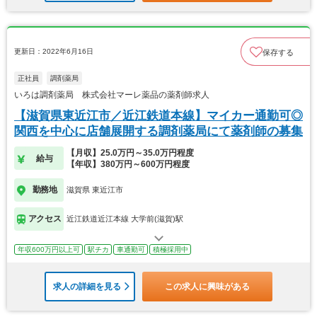
更新日：2022年6月16日
保存する
正社員
調剤薬局
いろは調剤薬局 株式会社マーレ薬品の薬剤師求人
【滋賀県東近江市／近江鉄道本線】マイカー通勤可◎
関西を中心に店舗展開する調剤薬局にて薬剤師の募集
【月収】25.0万円～35.0万円程度
給与
【年収】380万円～600万円程度
勤務地
滋賀県 東近江市
アクセス
近江鉄道近江本線 大学前(滋賀)駅
年収600万円以上可
駅チカ
車通勤可
積極採用中
求人の詳細を見る
この求人に興味がある