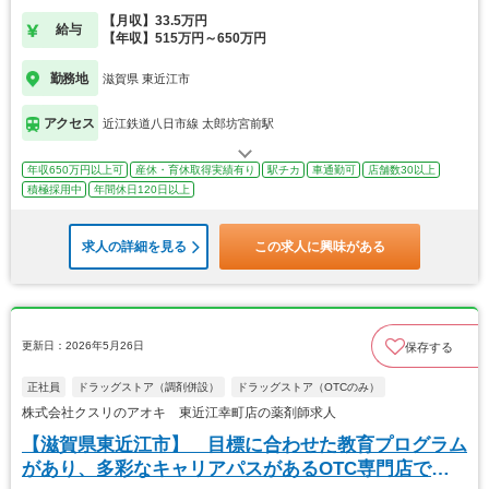
【月収】33.5万円
給与
【年収】515万円～650万円
勤務地
滋賀県 東近江市
アクセス
近江鉄道八日市線 太郎坊宮前駅
年収650万円以上可
産休・育休取得実績有り
駅チカ
車通勤可
店舗数30以上
積極採用中
年間休日120日以上
求人の詳細を見る
この求人に興味がある
更新日：2026年5月26日
保存する
正社員
ドラッグストア（調剤併設）
ドラッグストア（OTCのみ）
株式会社クスリのアオキ 東近江幸町店の薬剤師求人
【滋賀県東近江市】 目標に合わせた教育プログラム
があり、多彩なキャリアパスがあるOTC専門店で