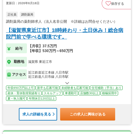
更新日：2026年6月18日
保存する
正社員
調剤薬局
調剤薬局の薬剤師求人（法人名非公開 ※詳細はお問合せください）
【滋賀県東近江市】18時終わり・土日休み！総合病
院門前で学べる環境です。
【月収】37.5万円
給与
【年収】530万円～650万円
勤務地
滋賀県 東近江市
近江鉄道近江本線 八日市駅
アクセス
近江鉄道八日市線 八日市駅
年収650万円以上可
新卒も応募可能
未経験者も応募可能
住宅補助（手当）あり
産休・育休取得実績有り
スキルアップ
車通勤可
店舗数30以上
積極採用中
夏～秋入職可
年間休日120日以上
求人の詳細を見る
この求人に興味がある