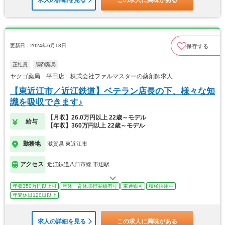
更新日：2024年6月13日
保存する
正社員
調剤薬局
ヤクゴ薬局 平田店 株式会社ファルマスターの薬剤師求人
【東近江市／近江鉄道】ベテラン店長の下、様々な知
識を吸収できます♪
【月収】26.0万円以上 22歳～モデル
給与
【年収】360万円以上 22歳～モデル
勤務地
滋賀県 東近江市
アクセス
近江鉄道八日市線 市辺駅
年収350万円以上可
産休・育休取得実績有り
車通勤可
積極採用中
年間休日120日以上
求人の詳細を見る
この求人に興味がある