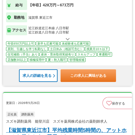
す。
給与
【年収】428万円～673万円
勤務地
滋賀県 東近江市
近江鉄道近江本線 八日市駅
アクセス
近江鉄道八日市線 八日市駅
年収650万円以上可
新卒も応募可能
未経験者も応募可能
原則、引越しを伴う転勤なし
土日休み（相談可含む）
残業月10ｈ以下
住宅補助（手当）あり
産休・育休取得実績有り
スキルアップ
車通勤可
店舗数30以上
積極採用中
夏～秋入職可
管理職候補
求人の詳細を見る
この求人に興味がある
更新日：2026年5月26日
保存する
正社員
調剤薬局
スズキ調剤薬局 能登川店 スズキ薬局株式会社の薬剤師求人
【滋賀県東近江市】平均残業時間5時間の、アットホ