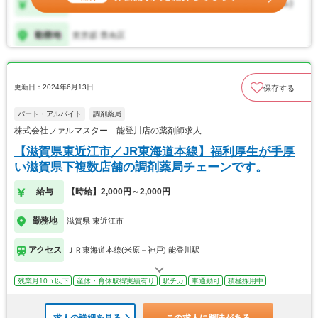
更新日：2024年6月13日
保存する
パート・アルバイト
調剤薬局
株式会社ファルマスター 能登川店の薬剤師求人
【滋賀県東近江市／JR東海道本線】福利厚生が手厚
い滋賀県下複数店舗の調剤薬局チェーンです。
給与
【時給】2,000円～2,000円
勤務地
滋賀県 東近江市
アクセス
ＪＲ東海道本線(米原－神戸) 能登川駅
残業月10ｈ以下
産休・育休取得実績有り
駅チカ
車通勤可
積極採用中
求人の詳細を見る
この求人に興味がある