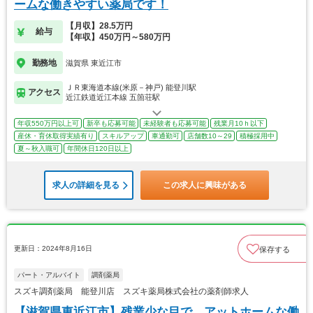
ームな働きやすい薬局です！
【月収】28.5万円
給与
【年収】450万円～580万円
勤務地
滋賀県 東近江市
ＪＲ東海道本線(米原－神戸) 能登川駅
アクセス
近江鉄道近江本線 五箇荘駅
年収550万円以上可
新卒も応募可能
未経験者も応募可能
残業月10ｈ以下
産休・育休取得実績有り
スキルアップ
車通勤可
店舗数10～29
積極採用中
夏～秋入職可
年間休日120日以上
求人の詳細を見る
この求人に興味がある
更新日：2024年8月16日
保存する
パート・アルバイト
調剤薬局
スズキ調剤薬局 能登川店 スズキ薬局株式会社の薬剤師求人
【滋賀県東近江市】残業少な目で、アットホームな働