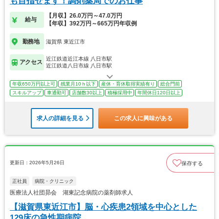
も目指せます！調剤薬局でのお仕事
【月収】26.0万円～47.0万円
給与
【年収】392万円～665万円年収例
勤務地
滋賀県 東近江市
近江鉄道近江本線 八日市駅
アクセス
近江鉄道八日市線 八日市駅
年収650万円以上可
残業月10ｈ以下
産休・育休取得実績有り
総合門前
スキルアップ
車通勤可
店舗数30以上
積極採用中
年間休日120日以上
求人の詳細を見る
この求人に興味がある
更新日：2026年5月26日
保存する
正社員
病院・クリニック
医療法人社団昴会 湖東記念病院の薬剤師求人
【滋賀県東近江市】脳・心疾患2領域を中心とした
129床の急性期病院