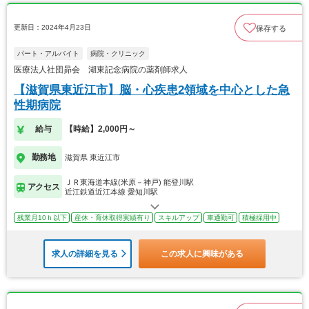
更新日：2024年4月23日
保存する
パート・アルバイト
病院・クリニック
医療法人社団昴会 湖東記念病院の薬剤師求人
【滋賀県東近江市】脳・心疾患2領域を中心とした急
性期病院
給与
【時給】2,000円～
勤務地
滋賀県 東近江市
ＪＲ東海道本線(米原－神戸) 能登川駅
アクセス
近江鉄道近江本線 愛知川駅
残業月10ｈ以下
産休・育休取得実績有り
スキルアップ
車通勤可
積極採用中
求人の詳細を見る
この求人に興味がある