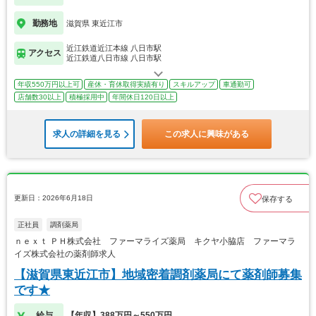
勤務地
滋賀県 東近江市
近江鉄道近江本線 八日市駅
アクセス
近江鉄道八日市線 八日市駅
年収550万円以上可
産休・育休取得実績有り
スキルアップ
車通勤可
店舗数30以上
積極採用中
年間休日120日以上
求人の詳細を見る
この求人に興味がある
更新日：2026年6月18日
保存する
正社員
調剤薬局
ｎｅｘｔ ＰＨ株式会社 ファーマライズ薬局 キクヤ小脇店 ファーマラ
イズ株式会社の薬剤師求人
【滋賀県東近江市】地域密着調剤薬局にて薬剤師募集
です★
給与
【年収】388万円～550万円