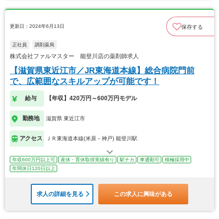
更新日：2024年6月13日
保存する
正社員
調剤薬局
株式会社ファルマスター 能登川店の薬剤師求人
【滋賀県東近江市／JR東海道本線】総合病院門前
で、広範囲なスキルアップが可能です！
給与
【年収】420万円～600万円モデル
勤務地
滋賀県 東近江市
アクセス
ＪＲ東海道本線(米原－神戸) 能登川駅
年収600万円以上可
産休・育休取得実績有り
駅チカ
車通勤可
積極採用中
年間休日120日以上
求人の詳細を見る
この求人に興味がある