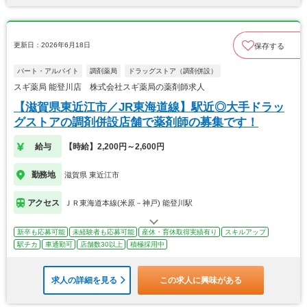
更新日：2026年6月18日
保存する
パート・アルバイト
調剤薬局
ドラッグストア（調剤併設）
スギ薬局 能登川店 株式会社スギ薬局の薬剤師求人
【滋賀県東近江市／JR東海道線】駅近◎大手ドラッ
グストアの調剤併設店舗で薬剤師の募集です！
給与
【時給】2,200円～2,600円
勤務地
滋賀県 東近江市
アクセス
ＪＲ東海道本線(米原－神戸) 能登川駅
新卒も応募可能
未経験者も応募可能
産休・育休取得実績有り
スキルアップ
駅チカ
車通勤可
店舗数30以上
積極採用中
求人の詳細を見る
この求人に興味がある