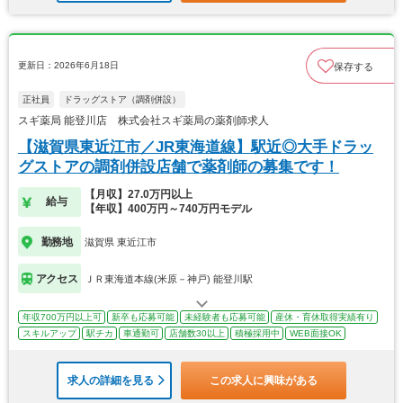
更新日：2026年6月18日
保存する
正社員
ドラッグストア（調剤併設）
スギ薬局 能登川店 株式会社スギ薬局の薬剤師求人
【滋賀県東近江市／JR東海道線】駅近◎大手ドラッ
グストアの調剤併設店舗で薬剤師の募集です！
【月収】27.0万円以上
給与
【年収】400万円～740万円モデル
勤務地
滋賀県 東近江市
アクセス
ＪＲ東海道本線(米原－神戸) 能登川駅
年収700万円以上可
新卒も応募可能
未経験者も応募可能
産休・育休取得実績有り
スキルアップ
駅チカ
車通勤可
店舗数30以上
積極採用中
WEB面接OK
求人の詳細を見る
この求人に興味がある