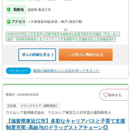
勤務地
滋賀県 東近江市
アクセス
ＪＲ東海道本線(米原－神戸) 能登川駅
年収500万円以上可
新卒も応募可能
未経験者も応募可能
住宅補助（手当）あり
産休・育休取得実績有り
スキルアップ
車通勤可
店舗数30以上
積極採用中
求人の詳細を見る
この求人に興味がある
職場の薬剤師さんにお話を伺ってきました
インタビュー
更新日：2026年6月26日
保存する
正社員
ドラッグストア（調剤併設）
ウエルシア薬局株式会社 ウエルシア東近江八日市店の薬剤師求人
【滋賀県東近江市】多彩なキャリアパスと子育て支援
制度充実♪高給与のドラッグストアチェーン◎