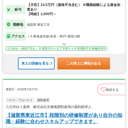
【月収】24.5万円（資格手当含む） ※職務経験による賃金加
給与
算あり
【時給】2,000円～
勤務地
滋賀県 東近江市
アクセス
ＪＲ東海道本線(米原－神戸) 能登川駅
土日休み（相談可含む）
残業月10ｈ以下
駅チカ
車通勤可
積極採用中
求人の詳細を見る
この求人に興味がある
更新日：2026年2月27日
保存する
パート・アルバイト
調剤薬局
八日市ゆう薬局 株式会社京都南調剤薬局の薬剤師求人
【滋賀県東近江市】段階別の研修制度があり自分の知
識・経験に合わせスキルアップできます。