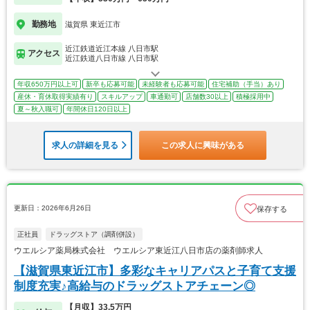
勤務地
滋賀県 東近江市
近江鉄道近江本線 八日市駅
アクセス
近江鉄道八日市線 八日市駅
年収650万円以上可
新卒も応募可能
未経験者も応募可能
住宅補助（手当）あり
産休・育休取得実績有り
スキルアップ
車通勤可
店舗数30以上
積極採用中
夏～秋入職可
年間休日120日以上
求人の詳細を見る
この求人に興味がある
更新日：2026年6月26日
保存する
正社員
ドラッグストア（調剤併設）
ウエルシア薬局株式会社 ウエルシア東近江八日市店の薬剤師求人
【滋賀県東近江市】多彩なキャリアパスと子育て支援
制度充実♪高給与のドラッグストアチェーン◎
【月収】33.5万円