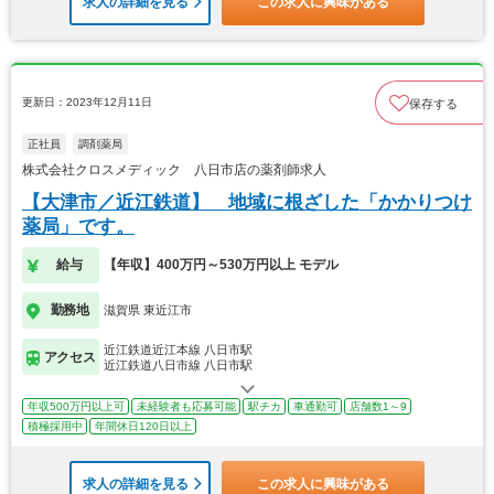
求人の詳細を見る
この求人に興味がある
更新日：2023年12月11日
保存する
正社員
調剤薬局
株式会社クロスメディック 八日市店の薬剤師求人
【大津市／近江鉄道】 地域に根ざした「かかりつけ
薬局」です。
給与
【年収】400万円～530万円以上 モデル
勤務地
滋賀県 東近江市
近江鉄道近江本線 八日市駅
アクセス
近江鉄道八日市線 八日市駅
年収500万円以上可
未経験者も応募可能
駅チカ
車通勤可
店舗数1～9
積極採用中
年間休日120日以上
求人の詳細を見る
この求人に興味がある