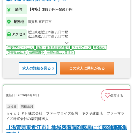
給与
【年収】388万円～550万円
勤務地
滋賀県 東近江市
近江鉄道近江本線 八日市駅
アクセス
近江鉄道八日市線 八日市駅
年収550万円以上可
産休・育休取得実績有り
スキルアップ
車通勤可
店舗数30以上
積極採用中
年間休日120日以上
求人の詳細を見る
この求人に興味がある
更新日：2026年6月18日
保存する
正社員
調剤薬局
ｎｅｘｔ ＰＨ株式会社 ファーマライズ薬局 キクヤ建部店 ファーマラ
イズ株式会社の薬剤師求人
【滋賀県東近江市】地域密着調剤薬局にて薬剤師募集