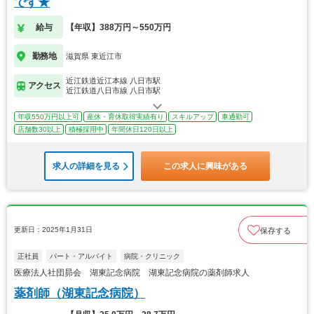
です★
給与
【年収】388万円～550万円
勤務地
滋賀県 東近江市
近江鉄道近江本線 八日市駅
アクセス
近江鉄道八日市線 八日市駅
年収550万円以上可
産休・育休取得実績有り
スキルアップ
車通勤可
店舗数30以上
積極採用中
年間休日120日以上
求人の詳細を見る
この求人に興味がある
更新日：2025年1月31日
保存する
正社員
パート・アルバイト
病院・クリニック
医療法人社団昴会 湖東記念病院 湖東記念病院の薬剤師求人
薬剤師（湖東記念病院）