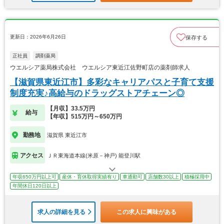
更新日：2026年6月26日
保存する
正社員
調剤薬局
ウエルシア薬局株式会社 ウエルシア東近江佐野町店の薬剤師求人
【滋賀県東近江市】多彩なキャリアパスと子育て支援
制度充実♪高給与のドラッグストアチェーン◎
【月収】33.5万円
給与
【年収】515万円～650万円
勤務地
滋賀県 東近江市
アクセス
ＪＲ東海道本線(米原－神戸) 能登川駅
年収650万円以上可
産休・育休取得実績有り
車通勤可
店舗数30以上
積極採用中
年間休日120日以上
求人の詳細を見る
この求人に興味がある