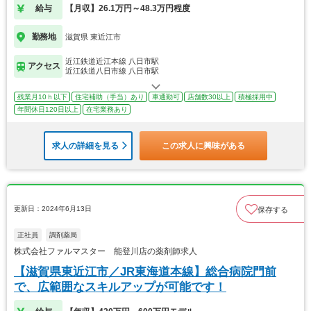
給与
【月収】26.1万円～48.3万円程度
勤務地
滋賀県 東近江市
近江鉄道近江本線 八日市駅
アクセス
近江鉄道八日市線 八日市駅
残業月10ｈ以下
住宅補助（手当）あり
車通勤可
店舗数30以上
積極採用中
年間休日120日以上
在宅業務あり
求人の詳細を見る
この求人に興味がある
更新日：2024年6月13日
保存する
正社員
調剤薬局
株式会社ファルマスター 能登川店の薬剤師求人
【滋賀県東近江市／JR東海道本線】総合病院門前
で、広範囲なスキルアップが可能です！