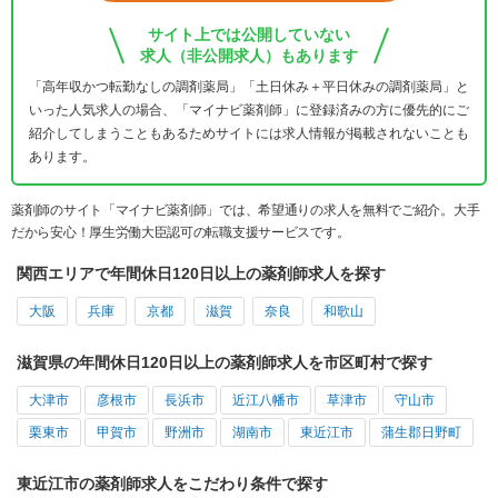
サイト上では公開していない
求人（非公開求人）もあります
「高年収かつ転勤なしの調剤薬局」「土日休み＋平日休みの調剤薬局」と
いった人気求人の場合、「マイナビ薬剤師」に登録済みの方に優先的にご
紹介してしまうこともあるためサイトには求人情報が掲載されないことも
あります。
薬剤師のサイト「マイナビ薬剤師」では、希望通りの求人を無料でご紹介。大手
だから安心！厚生労働大臣認可の転職支援サービスです。
関西エリアで年間休日120日以上の薬剤師求人を探す
大阪
兵庫
京都
滋賀
奈良
和歌山
滋賀県の年間休日120日以上の薬剤師求人を市区町村で探す
大津市
彦根市
長浜市
近江八幡市
草津市
守山市
栗東市
甲賀市
野洲市
湖南市
東近江市
蒲生郡日野町
東近江市の薬剤師求人をこだわり条件で探す