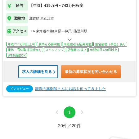
給与
【年収】419万円～743万円程度
勤務地
滋賀県 東近江市
アクセス
ＪＲ東海道本線(米原－神戸) 能登川駅
年収700万円以上可
新卒も応募可能
未経験者も応募可能
住宅補助（手当）あり
産休・育休取得実績有り
スキルアップ
店舗数30以上
年間休日120日以上
WEB面接OK
求人の詳細を見る
最新の募集状況を問い合わせる
職場の薬剤師さんにお話を伺ってきました
インタビュー
1
20件／20件