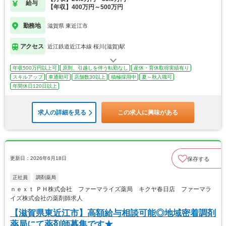
給与
【年収】400万円～500万円
勤務地
滋賀県 東近江市
アクセス
近江鉄道近江本線 桜川(滋賀)駅
年収500万円以上可
原則、引越しを伴う転勤なし
産休・育休取得実績有り
スキルアップ
車通勤可
店舗数30以上
積極採用中
夏～秋入職可
年間休日120日以上
求人の詳細を見る
この求人に興味がある
更新日：2026年6月18日
保存する
正社員
調剤薬局
ｎｅｘｔ ＰＨ株式会社 ファーマライズ薬局 キクヤ春日店 ファーマラ
イズ株式会社の薬剤師求人
【滋賀県東近江市】高額給与相談可能◎地域密着調剤
薬局にて薬剤師募集です★