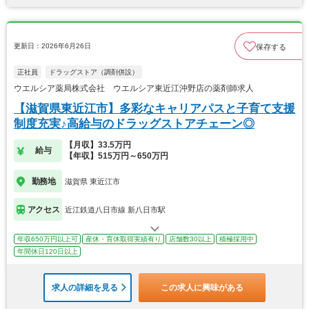
更新日：2026年6月26日
保存する
正社員
ドラッグストア（調剤併設）
ウエルシア薬局株式会社 ウエルシア東近江沖野店の薬剤師求人
【滋賀県東近江市】多彩なキャリアパスと子育て支援
制度充実♪高給与のドラッグストアチェーン◎
【月収】33.5万円
給与
【年収】515万円～650万円
勤務地
滋賀県 東近江市
アクセス
近江鉄道八日市線 新八日市駅
年収650万円以上可
産休・育休取得実績有り
店舗数30以上
積極採用中
年間休日120日以上
求人の詳細を見る
この求人に興味がある