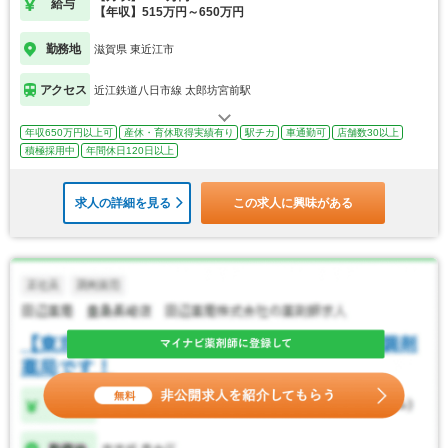
給与
【年収】515万円～650万円
勤務地
滋賀県 東近江市
アクセス
近江鉄道八日市線 太郎坊宮前駅
年収650万円以上可
産休・育休取得実績有り
駅チカ
車通勤可
店舗数30以上
積極採用中
年間休日120日以上
求人の詳細を見る
この求人に興味がある