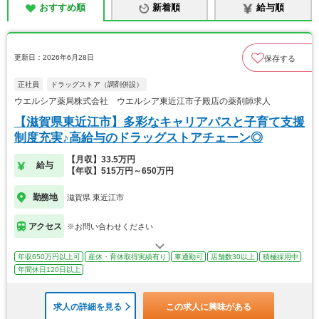
おすすめ順
新着順
給与順
更新日：2026年6月28日
保存する
正社員
ドラッグストア（調剤併設）
ウエルシア薬局株式会社 ウエルシア東近江市子殿店の薬剤師求人
【滋賀県東近江市】多彩なキャリアパスと子育て支援
制度充実♪高給与のドラッグストアチェーン◎
【月収】33.5万円
給与
【年収】515万円～650万円
勤務地
滋賀県 東近江市
アクセス
※お問い合わせください
年収650万円以上可
産休・育休取得実績有り
車通勤可
店舗数30以上
積極採用中
年間休日120日以上
求人の詳細を見る
この求人に興味がある