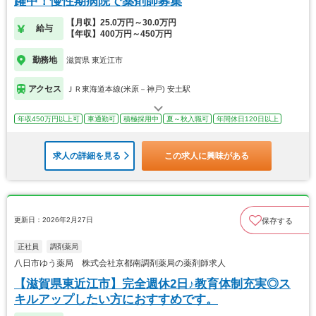
躍中！慢性期病院で薬剤師募集
【月収】25.0万円～30.0万円
給与
【年収】400万円～450万円
勤務地
滋賀県 東近江市
アクセス
ＪＲ東海道本線(米原－神戸) 安土駅
年収450万円以上可
車通勤可
積極採用中
夏～秋入職可
年間休日120日以上
求人の詳細を見る
この求人に興味がある
更新日：2026年2月27日
保存する
正社員
調剤薬局
八日市ゆう薬局 株式会社京都南調剤薬局の薬剤師求人
【滋賀県東近江市】完全週休2日♪教育体制充実◎ス
キルアップしたい方におすすめです。