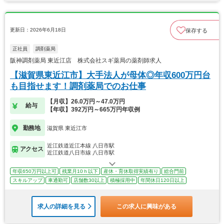
更新日：2026年6月18日
保存する
正社員
調剤薬局
阪神調剤薬局 東近江店 株式会社スギ薬局の薬剤師求人
【滋賀県東近江市】大手法人が母体◎年収600万円台
も目指せます！調剤薬局でのお仕事
【月収】26.0万円～47.0万円
給与
【年収】392万円～665万円年収例
勤務地
滋賀県 東近江市
近江鉄道近江本線 八日市駅
アクセス
近江鉄道八日市線 八日市駅
年収650万円以上可
残業月10ｈ以下
産休・育休取得実績有り
総合門前
スキルアップ
車通勤可
店舗数30以上
積極採用中
年間休日120日以上
求人の詳細を見る
この求人に興味がある