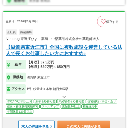
更新日：2026年6月18日
保存する
正社員
調剤薬局
Ｖ・drug 東近江ひよこ薬局 中部薬品株式会社の薬剤師求人
【滋賀県東近江市】全国に複数施設を運営している法
人で長くお仕事したい方におすすめ♪
【月収】37.5万円
給与
【年収】530万円～650万円
勤務地
滋賀県 東近江市
アクセス
近江鉄道近江本線 朝日大塚駅
年収650万円以上可
新卒も応募可能
未経験者も応募可能
住宅補助（手当）あり
産休・育休取得実績有り
スキルアップ
店舗数30以上
積極採用中
年間休日120日以上
求人の詳細を見る
この求人に興味がある