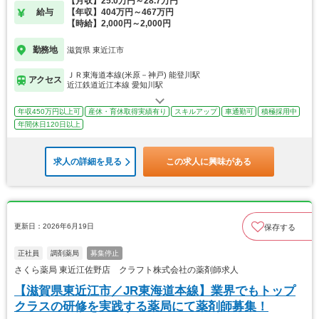
【月収】25.0万円～28.7万円
給与
【年収】404万円～467万円
【時給】2,000円～2,000円
勤務地
滋賀県 東近江市
ＪＲ東海道本線(米原－神戸) 能登川駅
アクセス
近江鉄道近江本線 愛知川駅
年収450万円以上可
産休・育休取得実績有り
スキルアップ
車通勤可
積極採用中
年間休日120日以上
求人の詳細を見る
この求人に興味がある
更新日：2026年6月19日
保存する
正社員
調剤薬局
募集停止
さくら薬局 東近江佐野店 クラフト株式会社の薬剤師求人
【滋賀県東近江市／JR東海道本線】業界でもトップ
クラスの研修を実践する薬局にて薬剤師募集！