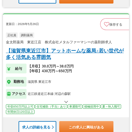
更新日：2026年5月26日
保存する
正社員
調剤薬局
金太郎薬局 東近江店 株式会社メタルファーマシーの薬剤師求人
【滋賀県東近江市】アットホームな薬局♪若い世代が
多く活気ある雰囲気
【月収】30.0万円～38.0万円
給与
【年収】430万円～650万円
勤務地
滋賀県 東近江市
アクセス
近江鉄道近江本線 河辺の森駅
年収650万円以上可
住宅補助（手当）あり
車通勤可
積極採用中
夏～秋入職可
年間休日120日以上
求人の詳細を見る
この求人に興味がある