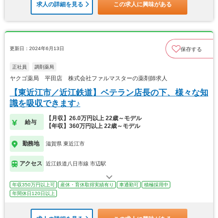
求人の詳細を見る
この求人に興味がある
更新日：2024年6月13日
保存する
正社員
調剤薬局
ヤクゴ薬局 平田店 株式会社ファルマスターの薬剤師求人
【東近江市／近江鉄道】ベテラン店長の下、様々な知
識を吸収できます♪
【月収】26.0万円以上 22歳～モデル
給与
【年収】360万円以上 22歳～モデル
勤務地
滋賀県 東近江市
アクセス
近江鉄道八日市線 市辺駅
年収350万円以上可
産休・育休取得実績有り
車通勤可
積極採用中
年間休日120日以上