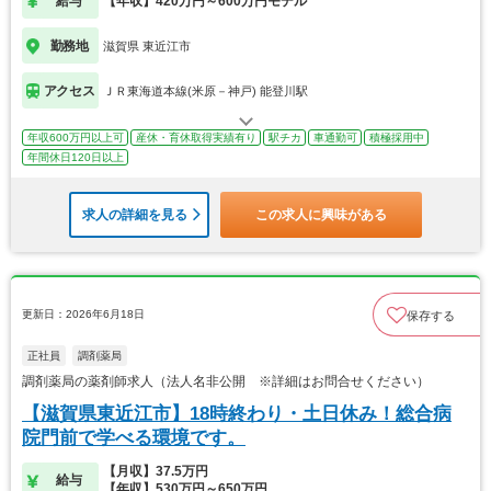
給与
【年収】420万円～600万円モデル
勤務地
滋賀県 東近江市
アクセス
ＪＲ東海道本線(米原－神戸) 能登川駅
年収600万円以上可
産休・育休取得実績有り
駅チカ
車通勤可
積極採用中
年間休日120日以上
求人の詳細を見る
この求人に興味がある
更新日：2026年6月18日
保存する
正社員
調剤薬局
調剤薬局の薬剤師求人（法人名非公開 ※詳細はお問合せください）
【滋賀県東近江市】18時終わり・土日休み！総合病
院門前で学べる環境です。
【月収】37.5万円
給与
【年収】530万円～650万円