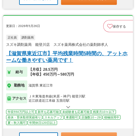
更新日：2026年5月26日
保存する
正社員
調剤薬局
スズキ調剤薬局 能登川店 スズキ薬局株式会社の薬剤師求人
【滋賀県東近江市】平均残業時間5時間の、アットホ
ームな働きやすい薬局です！
【月収】28.5万円
給与
【年収】450万円～580万円
勤務地
滋賀県 東近江市
ＪＲ東海道本線(米原－神戸) 能登川駅
アクセス
近江鉄道近江本線 五箇荘駅
年収550万円以上可
新卒も応募可能
未経験者も応募可能
残業月10ｈ以下
産休・育休取得実績有り
スキルアップ
車通勤可
店舗数10～29
積極採用中
夏～秋入職可
年間休日120日以上