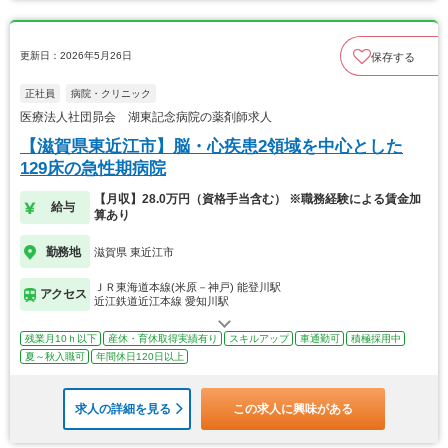
更新日：2026年5月26日
保存する
正社員
病院・クリニック
医療法人社団昴会 湖東記念病院の薬剤師求人
【滋賀県東近江市】脳・心疾患2領域を中心とした
129床の急性期病院
【月収】28.0万円（資格手当含む） ※職務経験による賃金加
給与
算あり
勤務地
滋賀県 東近江市
ＪＲ東海道本線(米原－神戸) 能登川駅
アクセス
近江鉄道近江本線 愛知川駅
残業月10ｈ以下
産休・育休取得実績有り
スキルアップ
車通勤可
積極採用中
夏～秋入職可
年間休日120日以上
求人の詳細を見る
この求人に興味がある