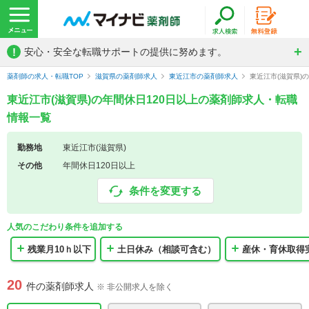
!
安心・安全な転職サポートの提供に努めます。
薬剤師の求人・転職TOP
滋賀県の薬剤師求人
東近江市の薬剤師求人
東近江市(滋賀県)
東近江市(滋賀県)の年間休日120日以上の薬剤師求人・転職
情報一覧
勤務地
東近江市(滋賀県)
その他
年間休日120日以上
条件を変更する
人気のこだわり条件を追加する
残業月10ｈ以下
土日休み（相談可含む）
産休・育休取得
20
件の薬剤師求人
※ 非公開求人を除く