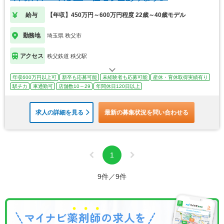
給与
【年収】450万円～600万円程度 22歳～40歳モデル
勤務地
埼玉県 秩父市
アクセス
秩父鉄道 秩父駅
年収600万円以上可
新卒も応募可能
未経験者も応募可能
産休・育休取得実績有り
駅チカ
車通勤可
店舗数10～29
年間休日120日以上
求人の詳細を見る
最新の募集状況を問い合わせる
1
9件／9件