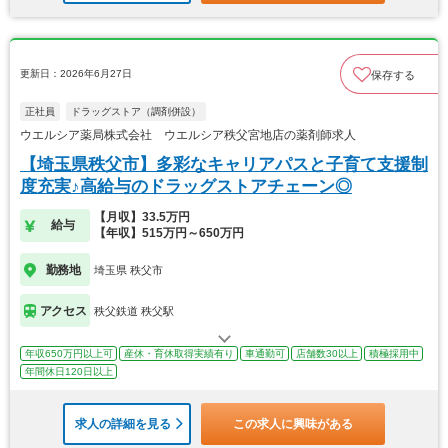
更新日：2026年6月27日
保存する
正社員
ドラッグストア（調剤併設）
ウエルシア薬局株式会社 ウエルシア秩父宮地店の薬剤師求人
【埼玉県秩父市】多彩なキャリアパスと子育て支援制
度充実♪高給与のドラッグストアチェーン◎
【月収】33.5万円
給与
【年収】515万円～650万円
勤務地
埼玉県 秩父市
アクセス
秩父鉄道 秩父駅
年収650万円以上可
産休・育休取得実績有り
車通勤可
店舗数30以上
積極採用中
年間休日120日以上
求人の詳細を見る
この求人に興味がある