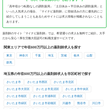
「高年収かつ転勤なしの調剤薬局」「土日休み＋平日休みの調剤薬局」と
いった人気求人の場合、「マイナビ薬剤師」に登録済みの方に優先的にご
紹介してしまうこともあるためサイトには求人情報が掲載されないことも
あります。
薬剤師のサイト「マイナビ薬剤師」では、希望通りの求人を無料でご紹介。大手
だから安心！厚生労働大臣認可の転職支援サービスです。
関東エリアで年収600万円以上の薬剤師求人を探す
東京
神奈川
千葉
埼玉
茨城
栃木
山梨
群馬
埼玉県の年収600万円以上の薬剤師求人を市区町村で探す
さいたま市
さいたま市西区
さいたま市北区
さいたま市大宮区
さいたま市見沼区
さいたま市中央区
さいたま市桜区
さいたま市浦和区
さいたま市南区
さいたま市緑区
さいたま市岩槻区
川越市
熊谷市
川口市