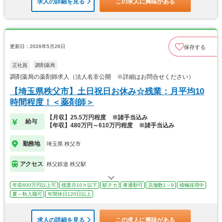
求人の詳細を見る
この求人に興味がある
更新日：2026年5月26日
保存する
正社員
調剤薬局
調剤薬局の薬剤師求人（法人名非公開 ※詳細はお問合せください）
【埼玉県秩父市】土日祝日お休み☆残業：月平均10
時間程度！＜薬剤師＞
【月収】25.5万円程度 ※諸手当込み
給与
【年収】480万円～610万円程度 ※諸手当込み
勤務地
埼玉県 秩父市
アクセス
秩父鉄道 秩父駅
年収600万円以上可
残業月10ｈ以下
駅チカ
車通勤可
店舗数1～9
積極採用中
夏～秋入職可
年間休日120日以上
求人の詳細を見る
この求人に興味がある