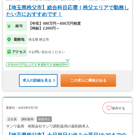
【埼玉県秩父市】総合科目応需！秩父エリアで勤務し
たい方におすすめです！
【年収】490万円～600万円程度
給与
【時給】2,000円～
勤務地
埼玉県 秩父市
アクセス
※お問い合わせください
年収600万円以上可
車通勤可
積極採用中
求人の詳細を見る
この求人に興味がある
更新日：2025年5月7日
保存する
正社員
調剤薬局
募集停止
サンワ薬局 有限会社サンワ調剤薬局の薬剤師求人