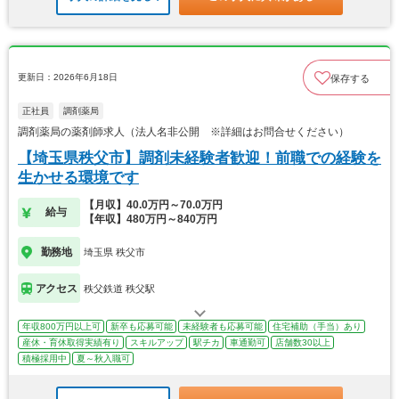
更新日：2026年6月18日
保存する
正社員
調剤薬局
調剤薬局の薬剤師求人（法人名非公開 ※詳細はお問合せください）
【埼玉県秩父市】調剤未経験者歓迎！前職での経験を
生かせる環境です
【月収】40.0万円～70.0万円
給与
【年収】480万円～840万円
勤務地
埼玉県 秩父市
アクセス
秩父鉄道 秩父駅
年収800万円以上可
新卒も応募可能
未経験者も応募可能
住宅補助（手当）あり
産休・育休取得実績有り
スキルアップ
駅チカ
車通勤可
店舗数30以上
積極採用中
夏～秋入職可