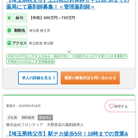
【埼玉県秩父市】土日祝日お休み☆平日18:30までの
薬局にて薬剤師募集！＜管理薬剤師＞
給与
【年収】600万円～720万円
勤務地
埼玉県 秩父市
アクセス
秩父鉄道 秩父駅
年収700万円以上可
土日休み（相談可含む）
残業月10ｈ以下
駅チカ
車通勤可
年間休日120日以上
管理職候補
求人の詳細を見る
最新の募集状況を問い合わせる
更新日：2025年6月16日
保存する
正社員
調剤薬局
募集停止
株式会社フロンティア 大野原店の薬剤師求人
【埼玉県秩父市】駅チカ徒歩5分！18時までの営業&