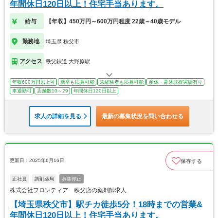
年間休日120日以上！住宅手当あります。
給与
【年収】450万円～600万円程度 22歳～40歳モデル
勤務地
埼玉県 秩父市
アクセス
秩父鉄道 大野原駅
年収600万円以上可
新卒も応募可能
未経験者も応募可能
産休・育休取得実績有り
車通勤可
店舗数10～29
年間休日120日以上
求人の詳細を見る
最新の募集状況を問い合わせる
更新日：2025年6月16日
保存する
正社員
調剤薬局
募集停止
株式会社フロンティア 秩父店の薬剤師求人
【埼玉県秩父市】駅チカ徒歩5分！18時までの営業&
年間休日120日以上！住宅手当あります。