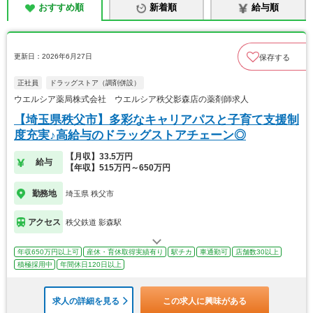
おすすめ順
新着順
給与順
更新日：2026年6月27日
保存する
正社員
ドラッグストア（調剤併設）
ウエルシア薬局株式会社 ウエルシア秩父影森店の薬剤師求人
【埼玉県秩父市】多彩なキャリアパスと子育て支援制
度充実♪高給与のドラッグストアチェーン◎
【月収】33.5万円
給与
【年収】515万円～650万円
勤務地
埼玉県 秩父市
アクセス
秩父鉄道 影森駅
年収650万円以上可
産休・育休取得実績有り
駅チカ
車通勤可
店舗数30以上
積極採用中
年間休日120日以上
求人の詳細を見る
この求人に興味がある