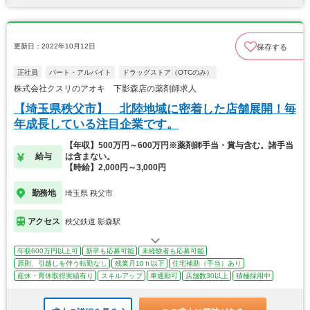
更新日：2022年10月12日
保存する
正社員
パート・アルバイト
ドラッグストア（OTCのみ）
株式会社クスリのアオキ 下影森店の薬剤師求人
【埼玉県秩父市】 北陸地域に密着した店舗展開！毎
年成長している注目企業です。
【年収】500万円～600万円※薬剤師手当・賞与含む。諸手当
給与
は含まない。
【時給】2,000円～3,000円
勤務地
埼玉県 秩父市
アクセス
秩父鉄道 影森駅
年収600万円以上可
新卒も応募可能
未経験者も応募可能
原則、引越しを伴う転勤なし
残業月10ｈ以下
住宅補助（手当）あり
産休・育休取得実績有り
スキルアップ
車通勤可
店舗数30以上
積極採用中