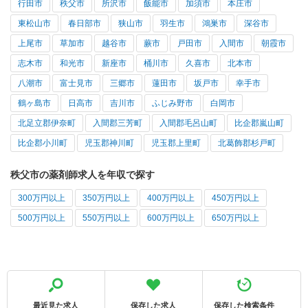
行田市
秩父市
所沢市
飯能市
加須市
本庄市
東松山市
春日部市
狭山市
羽生市
鴻巣市
深谷市
上尾市
草加市
越谷市
蕨市
戸田市
入間市
朝霞市
志木市
和光市
新座市
桶川市
久喜市
北本市
八潮市
富士見市
三郷市
蓮田市
坂戸市
幸手市
鶴ヶ島市
日高市
吉川市
ふじみ野市
白岡市
北足立郡伊奈町
入間郡三芳町
入間郡毛呂山町
比企郡嵐山町
比企郡小川町
児玉郡神川町
児玉郡上里町
北葛飾郡杉戸町
秩父市の薬剤師求人を年収で探す
300万円以上
350万円以上
400万円以上
450万円以上
500万円以上
550万円以上
600万円以上
650万円以上
最近見た求人
保存した求人
保存した検索条件