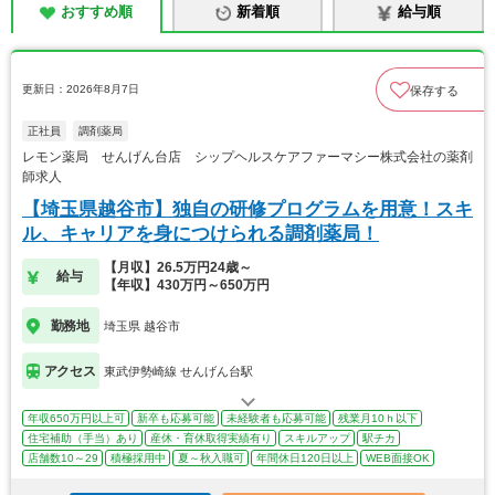
おすすめ順
新着順
給与順
更新日：2026年8月7日
保存する
正社員
調剤薬局
レモン薬局 せんげん台店 シップヘルスケアファーマシー株式会社の薬剤
師求人
【埼玉県越谷市】独自の研修プログラムを用意！スキ
ル、キャリアを身につけられる調剤薬局！
【月収】26.5万円24歳～
給与
【年収】430万円～650万円
勤務地
埼玉県 越谷市
アクセス
東武伊勢崎線 せんげん台駅
年収650万円以上可
新卒も応募可能
未経験者も応募可能
残業月10ｈ以下
住宅補助（手当）あり
産休・育休取得実績有り
スキルアップ
駅チカ
店舗数10～29
積極採用中
夏～秋入職可
年間休日120日以上
WEB面接OK