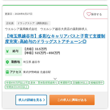
更新日：2026年6月27日
保存する
正社員
ドラッグストア（調剤併設）
ウエルシア薬局株式会社 ウエルシア越谷大房店の薬剤師求人
【埼玉県越谷市】多彩なキャリアパスと子育て支援制
度充実♪高給与のドラッグストアチェーン◎
【月収】33.5万円
給与
【年収】515万円～650万円
勤務地
埼玉県 越谷市
アクセス
東武伊勢崎線 北越谷駅
年収650万円以上可
産休・育休取得実績有り
車通勤可
店舗数30以上
積極採用中
年間休日120日以上
求人の詳細を見る
この求人に興味がある