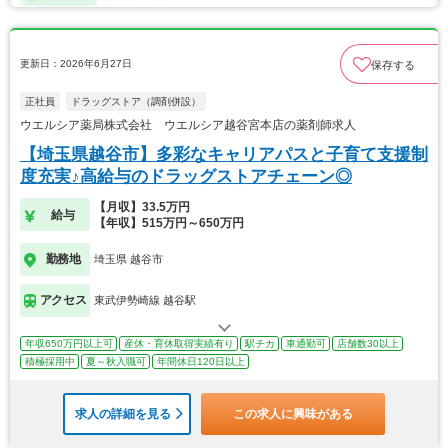
更新日：2026年6月27日
保存する
正社員
ドラッグストア（調剤併設）
ウエルシア薬局株式会社 ウエルシア越谷宮本店の薬剤師求人
【埼玉県越谷市】多彩なキャリアパスと子育て支援制
度充実♪高給与のドラッグストアチェーン◎
【月収】33.5万円
給与
【年収】515万円～650万円
勤務地
埼玉県 越谷市
アクセス
東武伊勢崎線 越谷駅
年収650万円以上可
産休・育休取得実績有り
駅チカ
車通勤可
店舗数30以上
積極採用中
夏～秋入職可
年間休日120日以上
求人の詳細を見る
この求人に興味がある