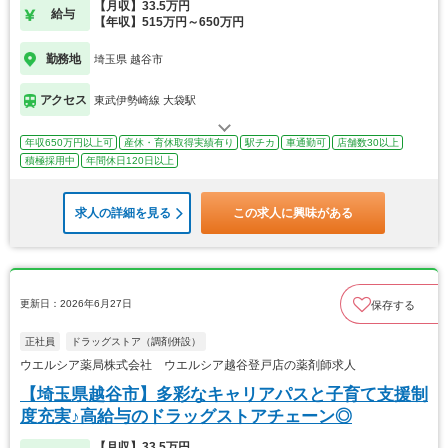
【月収】33.5万円
給与
【年収】515万円～650万円
勤務地
埼玉県 越谷市
アクセス
東武伊勢崎線 大袋駅
年収650万円以上可
産休・育休取得実績有り
駅チカ
車通勤可
店舗数30以上
積極採用中
年間休日120日以上
求人の詳細を見る
この求人に興味がある
更新日：2026年6月27日
保存する
正社員
ドラッグストア（調剤併設）
ウエルシア薬局株式会社 ウエルシア越谷登戸店の薬剤師求人
【埼玉県越谷市】多彩なキャリアパスと子育て支援制
度充実♪高給与のドラッグストアチェーン◎
【月収】33.5万円