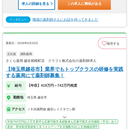
求人の詳細を見る
この求人に興味がある
職場の薬剤師さんにお話を伺ってきました
インタビュー
更新日：2026年6月20日
保存する
正社員
調剤薬局
さくら薬局 越谷相模町店 クラフト株式会社の薬剤師求人
【埼玉県越谷市】業界でもトップクラスの研修を実践
する薬局にて薬剤師募集！
給与
【年収】419万円～743万円程度
勤務地
埼玉県 越谷市
アクセス
ＪＲ武蔵野線 越谷レイクタウン駅
年収700万円以上可
新卒も応募可能
未経験者も応募可能
住宅補助（手当）あり
産休・育休取得実績有り
スキルアップ
店舗数30以上
積極採用中