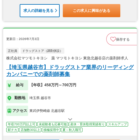
求人の詳細を見る
この求人に興味がある
更新日：2026年7月3日
保存する
正社員
ドラッグストア（調剤併設）
株式会社マツモトキヨシ 薬 マツモトキヨシ 東急北越谷店の薬剤師求人
【埼玉県越谷市】ドラッグストア業界のリーディング
カンパニーでの薬剤師募集
給与
【年収】458万円～700万円
勤務地
埼玉県 越谷市
アクセス
東武伊勢崎線 北越谷駅
年収700万円以上可
未経験者も応募可能
産休・育休取得実績有り
スキルアップ
駅チカ
店舗数30以上
積極採用中
夏～秋入職可