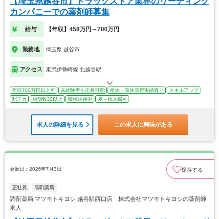
【埼玉県越谷市】ドラッグストア業界のリーディング
カンパニーでの薬剤師募集
給与
【年収】458万円～700万円
勤務地
埼玉県 越谷市
アクセス
東武伊勢崎線 北越谷駅
年収700万円以上可
未経験者も応募可能
産休・育休取得実績有り
スキルアップ
駅チカ
店舗数30以上
積極採用中
夏～秋入職可
求人の詳細を見る
この求人に興味がある
更新日：2026年7月3日
保存する
正社員
調剤薬局
調剤薬局 マツモトキヨシ 越谷駅西口店 株式会社マツモトキヨシの薬剤師
求人