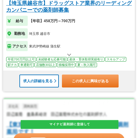
【埼玉県越谷市】ドラッグストア業界のリーディング
カンパニーでの薬剤師募集
給与
【年収】458万円～700万円
勤務地
埼玉県 越谷市
アクセス
東武伊勢崎線 蒲生駅
年収700万円以上可
未経験者も応募可能
産休・育休取得実績有り
スキルアップ
駅チカ
車通勤可
店舗数30以上
積極採用中
夏～秋入職可
求人の詳細を見る
この求人に興味がある