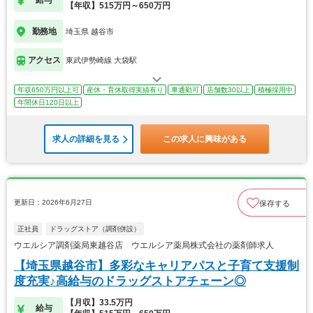
給与
【年収】515万円～650万円
勤務地
埼玉県 越谷市
アクセス
東武伊勢崎線 大袋駅
年収650万円以上可
産休・育休取得実績有り
車通勤可
店舗数30以上
積極採用中
年間休日120日以上
求人の詳細を見る
この求人に興味がある
更新日：2026年6月27日
保存する
正社員
ドラッグストア（調剤併設）
ウエルシア調剤薬局東越谷店 ウエルシア薬局株式会社の薬剤師求人
【埼玉県越谷市】多彩なキャリアパスと子育て支援制
度充実♪高給与のドラッグストアチェーン◎
【月収】33.5万円
給与