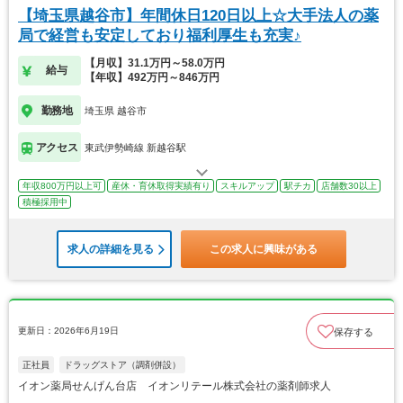
【埼玉県越谷市】年間休日120日以上☆大手法人の薬
局で経営も安定しており福利厚生も充実♪
【月収】31.1万円～58.0万円
給与
【年収】492万円～846万円
勤務地
埼玉県 越谷市
アクセス
東武伊勢崎線 新越谷駅
年収800万円以上可
産休・育休取得実績有り
スキルアップ
駅チカ
店舗数30以上
積極採用中
求人の詳細を見る
この求人に興味がある
更新日：2026年6月19日
保存する
正社員
ドラッグストア（調剤併設）
イオン薬局せんげん台店 イオンリテール株式会社の薬剤師求人