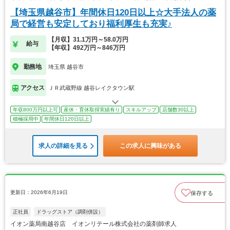
【埼玉県越谷市】年間休日120日以上☆大手法人の薬
局で経営も安定しており福利厚生も充実♪
【月収】31.1万円～58.0万円
給与
【年収】492万円～846万円
勤務地
埼玉県 越谷市
アクセス
ＪＲ武蔵野線 越谷レイクタウン駅
年収800万円以上可
産休・育休取得実績有り
スキルアップ
店舗数30以上
積極採用中
年間休日120日以上
求人の詳細を見る
この求人に興味がある
更新日：2026年6月19日
保存する
正社員
ドラッグストア（調剤併設）
イオン薬局南越谷店 イオンリテール株式会社の薬剤師求人