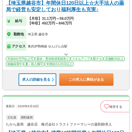
【埼玉県越谷市】年間休日120日以上☆大手法人の薬
局で経営も安定しており福利厚生も充実♪
【月収】31.1万円～58.0万円
給与
【年収】492万円～846万円
勤務地
埼玉県 越谷市
アクセス
東武伊勢崎線 せんげん台駅
年収800万円以上可
産休・育休取得実績有り
スキルアップ
駅チカ
店舗数30以上
積極採用中
夏～秋入職可
年間休日120日以上
求人の詳細を見る
この求人に興味がある
更新日：2026年6月18日
保存する
正社員
調剤薬局
たから薬局 越谷店 株式会社トラストファーマシーの薬剤師求人