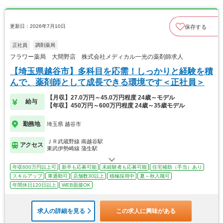
更新日：2026年7月10日
保存する
正社員
調剤薬局
フラワー薬局 大間野店 株式会社メディカル一光の薬剤師求人
【埼玉県越谷市】多科目を応需！しっかりと経験を積
んで、薬剤師として成長できる環境です＜正社員＞
【月収】27.0万円～45.0万円程度 24歳～モデル
給与
【年収】450万円～600万円程度 24歳～35歳モデル
勤務地
埼玉県 越谷市
ＪＲ武蔵野線 南越谷駅
アクセス
東武伊勢崎線 蒲生駅
年収600万円以上可
新卒も応募可能
未経験者も応募可能
住宅補助（手当）あり
スキルアップ
車通勤可
店舗数30以上
積極採用中
夏～秋入職可
年間休日120日以上
WEB面接OK
求人の詳細を見る
この求人に興味がある