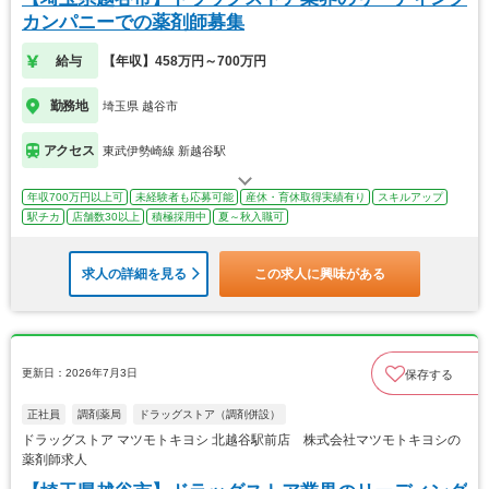
カンパニーでの薬剤師募集
給与
【年収】458万円～700万円
勤務地
埼玉県 越谷市
アクセス
東武伊勢崎線 新越谷駅
年収700万円以上可
未経験者も応募可能
産休・育休取得実績有り
スキルアップ
駅チカ
店舗数30以上
積極採用中
夏～秋入職可
求人の詳細を見る
この求人に興味がある
更新日：2026年7月3日
保存する
正社員
調剤薬局
ドラッグストア（調剤併設）
ドラッグストア マツモトキヨシ 北越谷駅前店 株式会社マツモトキヨシの
薬剤師求人