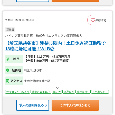
更新日：2026年7月15日
保存する
正社員
ハピシア薬局越谷店 株式会社エクラシアの薬剤師求人
【埼玉県越谷市】駅徒歩圏内！土日休み祝日勤務で
18時に帰宅可能！WLB◎
【月収】41.6万円～47.8万円程度
給与
【年収】500万円～650万円程度
勤務地
埼玉県 越谷市
アクセス
東武伊勢崎線 蒲生駅
年収650万円以上可
残業月10ｈ以下
駅チカ
車通勤可
積極採用中
在宅業務あり
求人の詳細を見る
この求人に興味がある