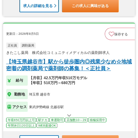
求人の詳細を見る
この求人に興味がある
更新日：2026年8月5日
保存する
正社員
調剤薬局
きたこし薬局 株式会社コミュニティメディカルの薬剤師求人
【埼玉県越谷市】駅から徒歩圏内◎残業少なめ☆地域
密着の調剤薬局で薬剤師の募集！＜正社員＞
【月収】42.5万円年収510万モデル
給与
【年収】510万円～680万円
勤務地
埼玉県 越谷市
アクセス
東武伊勢崎線 北越谷駅
年収650万円以上可
駅チカ
車通勤可
店舗数10～29
積極採用中
年間休日120日以上
WEB面接OK