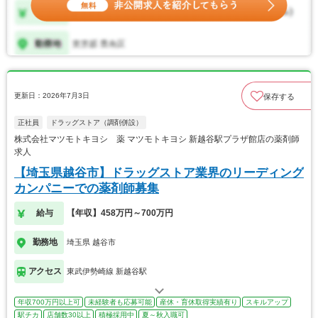
更新日：2026年7月3日
保存する
正社員
ドラッグストア（調剤併設）
株式会社マツモトキヨシ 薬 マツモトキヨシ 新越谷駅プラザ館店の薬剤師
求人
【埼玉県越谷市】ドラッグストア業界のリーディング
カンパニーでの薬剤師募集
給与
【年収】458万円～700万円
勤務地
埼玉県 越谷市
アクセス
東武伊勢崎線 新越谷駅
年収700万円以上可
未経験者も応募可能
産休・育休取得実績有り
スキルアップ
駅チカ
店舗数30以上
積極採用中
夏～秋入職可