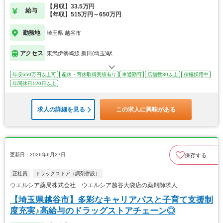
【月収】33.5万円
給与
【年収】515万円～650万円
勤務地
埼玉県 越谷市
アクセス
東武伊勢崎線 新田(埼玉)駅
年収650万円以上可
産休・育休取得実績有り
車通勤可
店舗数30以上
積極採用中
年間休日120日以上
求人の詳細を見る
この求人に興味がある
更新日：2026年6月27日
保存する
正社員
ドラッグストア（調剤併設）
ウエルシア薬局株式会社 ウエルシア越谷大袋店の薬剤師求人
【埼玉県越谷市】多彩なキャリアパスと子育て支援制
度充実♪高給与のドラッグストアチェーン◎