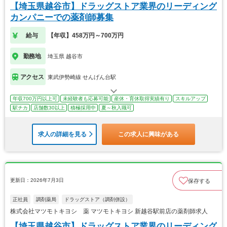
【埼玉県越谷市】ドラッグストア業界のリーディング
カンパニーでの薬剤師募集
給与
【年収】458万円～700万円
勤務地
埼玉県 越谷市
アクセス
東武伊勢崎線 せんげん台駅
年収700万円以上可
未経験者も応募可能
産休・育休取得実績有り
スキルアップ
駅チカ
店舗数30以上
積極採用中
夏～秋入職可
求人の詳細を見る
この求人に興味がある
更新日：2026年7月3日
保存する
正社員
調剤薬局
ドラッグストア（調剤併設）
株式会社マツモトキヨシ 薬 マツモトキヨシ 新越谷駅前店の薬剤師求人
【埼玉県越谷市】ドラッグストア業界のリーディング