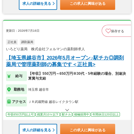
求人の詳細を見る
この求人に興味がある
更新日：2026年7月16日
保存する
正社員
調剤薬局
いろどり薬局 株式会社フォルマンの薬剤師求人
【埼玉県越谷市】2026年5月オープン♪駅チカ◎調剤
薬局で管理薬剤師の募集です＜正社員>
【年収】550万円～650万円※30代・5年経験の場合、別途決
給与
算賞与支給
勤務地
埼玉県 越谷市
アクセス
ＪＲ武蔵野線 越谷レイクタウン駅
年収650万円以上可
残業月10ｈ以下
駅チカ
積極採用中
年間休日120日以上
求人の詳細を見る
この求人に興味がある