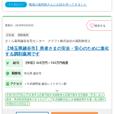
職場の薬剤師さんにお話を伺ってきました
インタビュー
更新日：2026年6月20日
保存する
正社員
調剤薬局
さくら薬局越谷在宅センター クラフト株式会社の薬剤師求人
【埼玉県越谷市】患者さまの安全・安心のために進化
する調剤薬局です
給与
【年収】419万円～743万円程度
勤務地
埼玉県 越谷市
アクセス
ＪＲ武蔵野線 越谷レイクタウン駅
年収700万円以上可
新卒も応募可能
未経験者も応募可能
住宅補助（手当）あり
産休・育休取得実績有り
スキルアップ
店舗数30以上
積極採用中
夏～秋入職可
年間休日120日以上