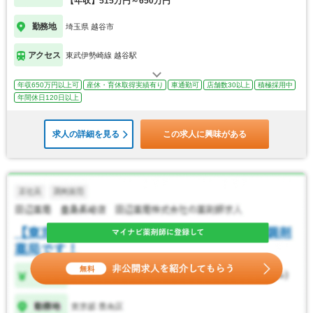
【年収】515万円～650万円
勤務地
埼玉県 越谷市
アクセス
東武伊勢崎線 越谷駅
年収650万円以上可
産休・育休取得実績有り
車通勤可
店舗数30以上
積極採用中
年間休日120日以上
求人の詳細を見る
この求人に興味がある