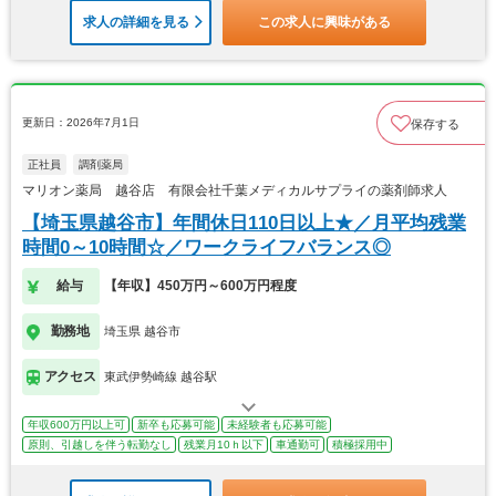
求人の詳細を見る
この求人に興味がある
更新日：2026年7月1日
保存する
正社員
調剤薬局
マリオン薬局 越谷店 有限会社千葉メディカルサプライの薬剤師求人
【埼玉県越谷市】年間休日110日以上★／月平均残業
時間0～10時間☆／ワークライフバランス◎
給与
【年収】450万円～600万円程度
勤務地
埼玉県 越谷市
アクセス
東武伊勢崎線 越谷駅
年収600万円以上可
新卒も応募可能
未経験者も応募可能
原則、引越しを伴う転勤なし
残業月10ｈ以下
車通勤可
積極採用中