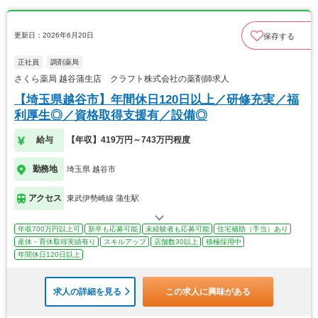
更新日：2026年6月20日
保存する
正社員
調剤薬局
さくら薬局 越谷蒲生店 クラフト株式会社の薬剤師求人
【埼玉県越谷市】年間休日120日以上／研修充実／福
利厚生◎／資格取得支援有／設備◎
給与
【年収】419万円～743万円程度
勤務地
埼玉県 越谷市
アクセス
東武伊勢崎線 蒲生駅
年収700万円以上可
新卒も応募可能
未経験者も応募可能
住宅補助（手当）あり
産休・育休取得実績有り
スキルアップ
店舗数30以上
積極採用中
年間休日120日以上
求人の詳細を見る
この求人に興味がある