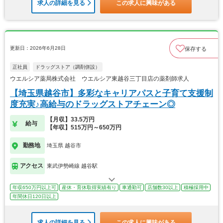
求人の詳細を見る
この求人に興味がある
更新日：2026年6月28日
保存する
正社員
ドラッグストア（調剤併設）
ウエルシア薬局株式会社 ウエルシア東越谷三丁目店の薬剤師求人
【埼玉県越谷市】多彩なキャリアパスと子育て支援制
度充実♪高給与のドラッグストアチェーン◎
【月収】33.5万円
給与
【年収】515万円～650万円
勤務地
埼玉県 越谷市
アクセス
東武伊勢崎線 越谷駅
年収650万円以上可
産休・育休取得実績有り
車通勤可
店舗数30以上
積極採用中
年間休日120日以上
求人の詳細を見る
この求人に興味がある