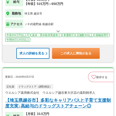
給与
【年収】515万円～650万円
勤務地
埼玉県 越谷市
アクセス
ＪＲ武蔵野線 南越谷駅
年収650万円以上可
産休・育休取得実績有り
車通勤可
店舗数30以上
積極採用中
年間休日120日以上
求人の詳細を見る
この求人に興味がある
更新日：2026年6月27日
保存する
正社員
ドラッグストア（調剤併設）
ウエルシア薬局株式会社 ウエルシア越谷東大沢店の薬剤師求人
【埼玉県越谷市】多彩なキャリアパスと子育て支援制
度充実♪高給与のドラッグストアチェーン◎
【月収】33.5万円