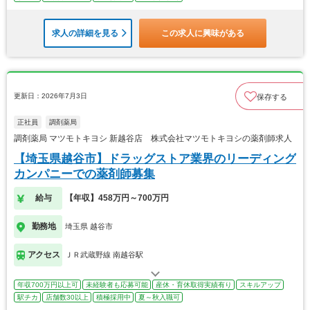
求人の詳細を見る
この求人に興味がある
更新日：2026年7月3日
保存する
正社員
調剤薬局
調剤薬局 マツモトキヨシ 新越谷店 株式会社マツモトキヨシの薬剤師求人
【埼玉県越谷市】ドラッグストア業界のリーディング
カンパニーでの薬剤師募集
給与
【年収】458万円～700万円
勤務地
埼玉県 越谷市
アクセス
ＪＲ武蔵野線 南越谷駅
年収700万円以上可
未経験者も応募可能
産休・育休取得実績有り
スキルアップ
駅チカ
店舗数30以上
積極採用中
夏～秋入職可