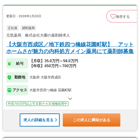
更新日：2026年1月20日
保存する
正社員
調剤薬局
元気薬局 株式会社大榮の薬剤師求人
【大阪市西成区／地下鉄四つ橋線花園町駅】 アット
ホームさが魅力の内科処方メイン薬局にて薬剤師募集
【月収】35.0万円～58.0万円
給与
【年収】450万円～700万円
勤務地
大阪府 大阪市西成区
アクセス
大阪市営四つ橋線 花園町駅
年収700万円以上可
駅チカ
積極採用中
求人の詳細を見る
この求人に興味がある