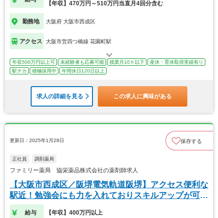
【年収】470万円～510万円当直月4回分含む
勤務地
大阪府 大阪市西成区
アクセス
大阪市営四つ橋線 花園町駅
年収500万円以上可
未経験者も応募可能
残業月10ｈ以下
産休・育休取得実績有り
駅チカ
積極採用中
年間休日120日以上
求人の詳細を見る
この求人に興味がある
更新日：2025年1月28日
保存する
正社員
調剤薬局
ファミリー薬局 協栄薬品株式会社の薬剤師求人
【大阪市西成区／阪堺電気軌道阪堺】アクセス便利な
駅近！勉強会にも力を入れておりスキルアップが可能
です
給与
【年収】400万円以上