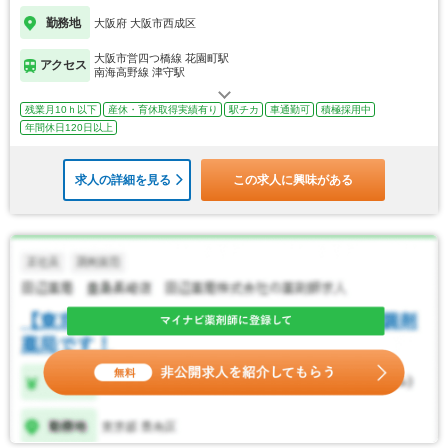
勤務地
大阪府 大阪市西成区
大阪市営四つ橋線 花園町駅
アクセス
南海高野線 津守駅
残業月10ｈ以下
産休・育休取得実績有り
駅チカ
車通勤可
積極採用中
年間休日120日以上
求人の詳細を見る
この求人に興味がある