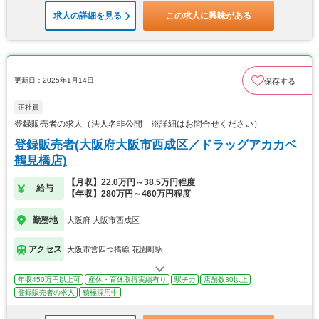
求人の詳細を見る
この求人に興味がある
更新日：2025年1月14日
保存する
正社員
登録販売者の求人（法人名非公開 ※詳細はお問合せください）
登録販売者(大阪府大阪市西成区／ドラッグアカカベ
鶴見橋店)
【月収】22.0万円～38.5万円程度
給与
【年収】280万円～460万円程度
勤務地
大阪府 大阪市西成区
アクセス
大阪市営四つ橋線 花園町駅
年収450万円以上可
産休・育休取得実績有り
駅チカ
店舗数30以上
登録販売者の求人
積極採用中