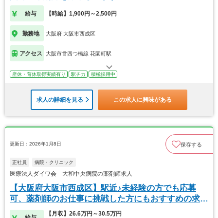
給与
【時給】1,900円～2,500円
勤務地
大阪府 大阪市西成区
アクセス
大阪市営四つ橋線 花園町駅
産休・育休取得実績有り
駅チカ
積極採用中
求人の詳細を見る
この求人に興味がある
更新日：2026年1月8日
保存する
正社員
病院・クリニック
医療法人ダイワ会 大和中央病院の薬剤師求人
【大阪府大阪市西成区】駅近♪未経験の方でも応募
可、薬剤師のお仕事に挑戦した方にもおすすめの求人
です！
【月収】26.6万円～30.5万円
給与