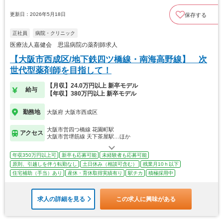
更新日：2026年5月18日
保存する
正社員
病院・クリニック
医療法人嘉健会 思温病院の薬剤師求人
【大阪市西成区/地下鉄四ツ橋線・南海高野線】 次
世代型薬剤師を目指して！
【月収】24.0万円以上 新卒モデル
給与
【年収】380万円以上 新卒モデル
勤務地
大阪府 大阪市西成区
大阪市営四つ橋線 花園町駅
アクセス
大阪市営堺筋線 天下茶屋駅…ほか
年収350万円以上可
新卒も応募可能
未経験者も応募可能
原則、引越しを伴う転勤なし
土日休み（相談可含む）
残業月10ｈ以下
住宅補助（手当）あり
産休・育休取得実績有り
駅チカ
積極採用中
求人の詳細を見る
この求人に興味がある