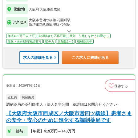
勤務地
大阪府 大阪市西成区
大阪市営四つ橋線 花園町駅
アクセス
阪堺電気軌道阪堺線 今船駅
年収400万円以上可
未経験者も応募可能
原則、引越しを伴う転勤なし
産休・育休取得実績有り
駅チカ
店舗数1～9
積極採用中
求人の詳細を見る
この求人に興味がある
更新日：2026年6月19日
保存する
正社員
調剤薬局
調剤薬局の薬剤師求人（法人名非公開 ※詳細はお問合せください）
【大阪府大阪市西成区／大阪市営四ツ橋線】患者さま
の安全・安心のために進化する調剤薬局です
給与
【年収】419万円～743万円