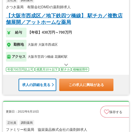
正社員
調剤薬局
さつき薬局 有限会社DMDの薬剤師求人
【大阪市西成区／地下鉄四ツ橋線】 駅チカ／複数店
舗展開／アットホームな薬局
給与
【年収】430万円～700万円
勤務地
大阪府 大阪市西成区
アクセス
大阪市営四つ橋線 花園町駅
年収700万円以上可
残業月10ｈ以下
駅チカ
積極採用中
求人の詳細を見る
この求人に興味がある
更新日：2022年6月10日
保存する
正社員
調剤薬局
ファミリー松薬局 協栄薬品株式会社の薬剤師求人