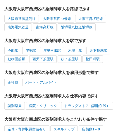
大阪府大阪市西成区の薬剤師求人を路線で探す
大阪市営御堂筋線
大阪市営四つ橋線
大阪市営堺筋線
南海電気鉄道
南海高野線
阪堺電気軌道阪堺線
大阪府大阪市西成区の薬剤師求人を駅で探す
今船駅
岸里駅
岸里玉出駅
木津川駅
天下茶屋駅
動物園前駅
西天下茶屋駅
萩ノ茶屋駅
松田町駅
大阪府大阪市西成区の薬剤師求人を雇用形態で探す
正社員
パート・アルバイト
大阪府大阪市西成区の薬剤師求人を仕事内容で探す
調剤薬局
病院・クリニック
ドラッグストア（調剤併設）
大阪府大阪市西成区の薬剤師求人をこだわり条件で探す
産休・育休取得実績有り
スキルアップ
店舗数1～9