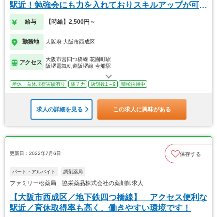
駅近！勉強会にも力を入れておりスキルアップが可能
です
給与
【時給】2,500円～
勤務地
大阪府 大阪市西成区
大阪市営四つ橋線 花園町駅
アクセス
阪堺電気軌道阪堺線 今船駅
産休・育休取得実績有り
駅チカ
店舗数1～9
積極採用中
求人の詳細を見る
この求人に興味がある
更新日：2022年7月6日
保存する
パート・アルバイト
調剤薬局
ファミリー松薬局 協栄薬品株式会社の薬剤師求人
【大阪市西成区／地下鉄四つ橋線】 アクセス便利な
駅近／育休取得率も高く、働きやすい環境です！