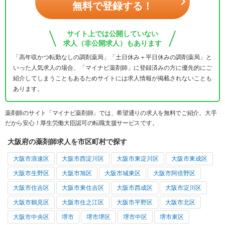
無料で登録する！
サイト上では公開していない
求人（非公開求人）もあります
「高年収かつ転勤なしの調剤薬局」「土日休み＋平日休みの調剤薬局」と
いった人気求人の場合、「マイナビ薬剤師」に登録済みの方に優先的にご
紹介してしまうこともあるためサイトには求人情報が掲載されないことも
あります。
薬剤師のサイト「マイナビ薬剤師」では、希望通りの求人を無料でご紹介。大手
だから安心！厚生労働大臣認可の転職支援サービスです。
大阪府の薬剤師求人を市区町村で探す
大阪市浪速区
大阪市西淀川区
大阪市東淀川区
大阪市東成区
大阪市生野区
大阪市旭区
大阪市城東区
大阪市阿倍野区
大阪市住吉区
大阪市東住吉区
大阪市西成区
大阪市淀川区
大阪市鶴見区
大阪市住之江区
大阪市平野区
大阪市北区
大阪市中央区
堺市
堺市堺区
堺市中区
堺市東区