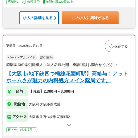
店舗数1～9
積極採用中
年間休日120日以上
求人の詳細を見る
この求人に興味がある
更新日：2025年12月19日
保存する
パート・アルバイト
調剤薬局
調剤薬局の薬剤師求人（法人名非公開 ※詳細はお問合せください）
【大阪市/地下鉄四つ橋線花園町駅】高給与！アット
ホームさが魅力の内科処方メイン薬局です。
給与
【時給】2,300円～3,000円
勤務地
大阪府 大阪市西成区
アクセス
大阪市営四つ橋線 花園町駅
駅チカ
積極採用中