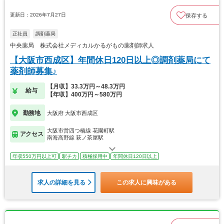
更新日：2026年7月27日
保存する
正社員
調剤薬局
中央薬局 株式会社メディカルかるがもの薬剤師求人
【大阪市西成区】年間休日120日以上◎調剤薬局にて
薬剤師募集♪
【月収】33.3万円～48.3万円
給与
【年収】400万円～580万円
勤務地
大阪府 大阪市西成区
大阪市営四つ橋線 花園町駅
アクセス
南海高野線 萩ノ茶屋駅
年収550万円以上可
駅チカ
積極採用中
年間休日120日以上
求人の詳細を見る
この求人に興味がある