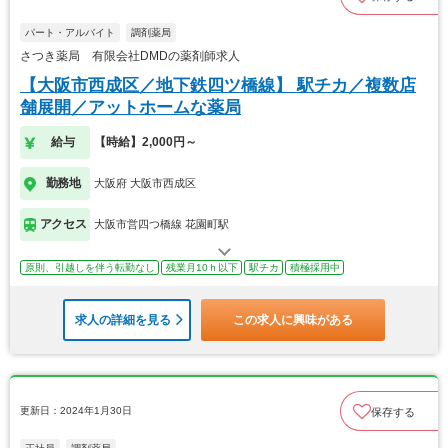
パート・アルバイト
調剤薬局
さつき薬局 有限会社DMDの薬剤師求人
【大阪市西成区／地下鉄四ツ橋線】 駅チカ／複数店
舗展開／アットホームな薬局
給与
【時給】2,000円～
勤務地
大阪府 大阪市西成区
アクセス
大阪市営四つ橋線 花園町駅
原則、引越しを伴う転勤なし
残業月10ｈ以下
駅チカ
積極採用中
求人の詳細を見る
この求人に興味がある
更新日：2024年1月30日
保存する