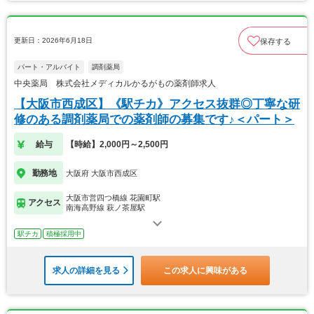
更新日：2026年6月18日
保存する
パート・アルバイト
調剤薬局
中央薬局 株式会社メディカルかるがもの薬剤師求人
【大阪市西成区】《駅チカ》アクセス抜群◎丁寧な研
修のある調剤薬局での薬剤師の募集です♪＜パート＞
給与
【時給】2,000円～2,500円
勤務地
大阪府 大阪市西成区
大阪市営四つ橋線 花園町駅
アクセス
南海高野線 萩ノ茶屋駅
駅チカ
積極採用中
求人の詳細を見る
この求人に興味がある