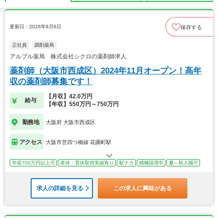
更新日：2026年8月6日
保存する
正社員
調剤薬局
アルブル薬局 株式会社シクロの薬剤師求人
薬剤師（大阪市西成区）2024年11月オープン！高年
収の薬剤師募集です！
【月収】42.0万円
給与
【年収】550万円～750万円
勤務地
大阪府 大阪市西成区
アクセス
大阪市営四つ橋線 花園町駅
年収700万円以上可
産休・育休取得実績有り
駅チカ
積極採用中
夏～秋入職可
求人の詳細を見る
この求人に興味がある