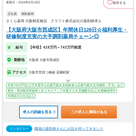
更新日：2026年6月19日
保存する
正社員
調剤薬局
さくら薬局 大阪鶴見橋店 クラフト株式会社の薬剤師求人
【大阪府大阪市西成区】年間休日126日☆福利厚生・
研修制度充実の大手調剤薬局チェーン◎
給与
【年収】419万円～743万円程度
勤務地
大阪府 大阪市西成区
アクセス
大阪市営四つ橋線 花園町駅
年収700万円以上可
新卒も応募可能
未経験者も応募可能
住宅補助（手当）あり
産休・育休取得実績有り
スキルアップ
駅チカ
店舗数30以上
積極採用中
年間休日120日以上
求人の詳細を見る
この求人に興味がある
職場の薬剤師さんにお話を伺ってきました
インタビュー