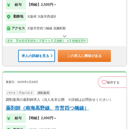
給与
【時給】2,500円～
勤務地
大阪府 大阪市西成区
アクセス
大阪市営四つ橋線 花園町駅
産休・育休取得実績有り
駅チカ
店舗数1～9
積極採用中
求人の詳細を見る
この求人に興味がある
更新日：2025年1月28日
保存する
パート・アルバイト
調剤薬局
調剤薬局の薬剤師求人（法人名非公開 ※詳細はお問合せください）
薬剤師（南海高野線、市営四つ橋線）
給与
【時給】2,000円～