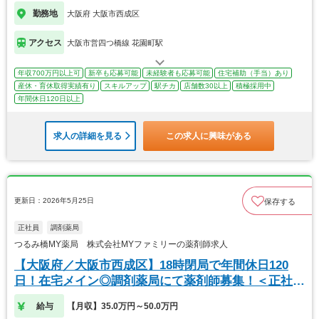
勤務地
大阪府 大阪市西成区
アクセス
大阪市営四つ橋線 花園町駅
年収700万円以上可
新卒も応募可能
未経験者も応募可能
住宅補助（手当）あり
産休・育休取得実績有り
スキルアップ
駅チカ
店舗数30以上
積極採用中
年間休日120日以上
求人の詳細を見る
この求人に興味がある
更新日：2026年5月25日
保存する
正社員
調剤薬局
つるみ橋MY薬局 株式会社MYファミリーの薬剤師求人
【大阪府／大阪市西成区】18時閉局で年間休日120
日！在宅メイン◎調剤薬局にて薬剤師募集！＜正社員
＞
給与
【月収】35.0万円～50.0万円