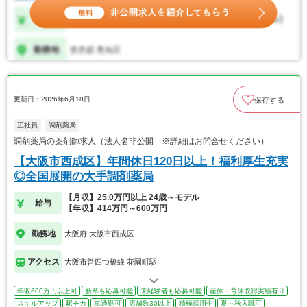
更新日：2026年6月18日
保存する
正社員
調剤薬局
調剤薬局の薬剤師求人（法人名非公開 ※詳細はお問合せください）
【大阪市西成区】年間休日120日以上！福利厚生充実
◎全国展開の大手調剤薬局
【月収】25.0万円以上 24歳～モデル
給与
【年収】414万円～600万円
勤務地
大阪府 大阪市西成区
アクセス
大阪市営四つ橋線 花園町駅
年収600万円以上可
新卒も応募可能
未経験者も応募可能
産休・育休取得実績有り
スキルアップ
駅チカ
車通勤可
店舗数30以上
積極採用中
夏～秋入職可