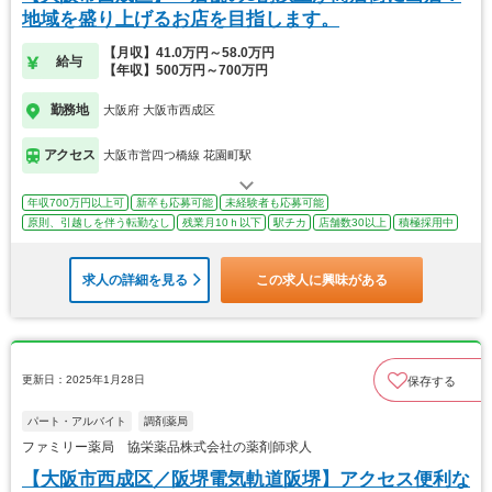
地域を盛り上げるお店を目指します。
【月収】41.0万円～58.0万円
給与
【年収】500万円～700万円
勤務地
大阪府 大阪市西成区
アクセス
大阪市営四つ橋線 花園町駅
年収700万円以上可
新卒も応募可能
未経験者も応募可能
原則、引越しを伴う転勤なし
残業月10ｈ以下
駅チカ
店舗数30以上
積極採用中
求人の詳細を見る
この求人に興味がある
更新日：2025年1月28日
保存する
パート・アルバイト
調剤薬局
ファミリー薬局 協栄薬品株式会社の薬剤師求人
【大阪市西成区／阪堺電気軌道阪堺】アクセス便利な