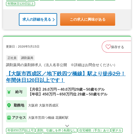
年間休日120日以上
求人の詳細を見る
この求人に興味がある
更新日：2026年5月15日
保存する
正社員
調剤薬局
調剤薬局の薬剤師求人（法人名非公開 ※詳細はお問合せください）
【大阪市西成区／地下鉄四ツ橋線】駅より徒歩2分！
年間休日120日以上です！
【月収】26.0万円～40.0万円29歳～50歳モデル
給与
【年収】450万円～650万円位 29歳～50歳モデル
勤務地
大阪府 大阪市西成区
アクセス
大阪市営四つ橋線 花園町駅
年収650万円以上可
原則、引越しを伴う転勤なし
住宅補助（手当）あり
駅チカ