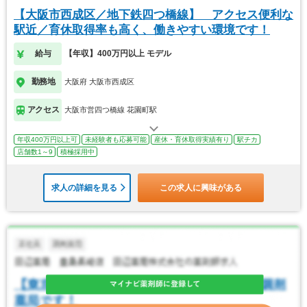
【大阪市西成区／地下鉄四つ橋線】 アクセス便利な
駅近／育休取得率も高く、働きやすい環境です！
給与
【年収】400万円以上 モデル
勤務地
大阪府 大阪市西成区
アクセス
大阪市営四つ橋線 花園町駅
年収400万円以上可
未経験者も応募可能
産休・育休取得実績有り
駅チカ
店舗数1～9
積極採用中
求人の詳細を見る
この求人に興味がある