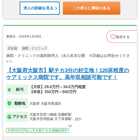
求人の詳細を見る
この求人に興味がある
更新日：2025年1月28日
保存する
正社員
病院・クリニック
病院・クリニックの薬剤師求人（法人名非公開 ※詳細はお問合せくださ
い）
【大阪府大阪市】駅チカ3分の好立地！120床程度の
ケアミックス病院です。高年収相談可能です！
【月収】29.0万円～34.0万円程度
給与
【年収】350万円～500万円
勤務地
大阪府 大阪市西成区
大阪市営四つ橋線 花園町駅
アクセス
大阪市営堺筋線 天下茶屋駅…ほか
年収500万円以上可
駅チカ
積極採用中