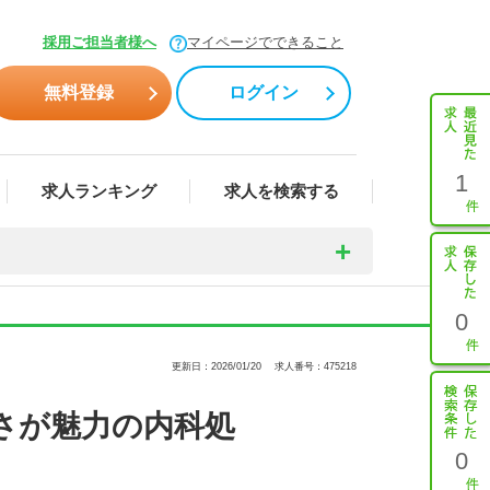
採用ご担当者様へ
マイページでできること
無料登録
ログイン
1
求人ランキング
求人を検索する
0
更新日：2026/01/20
求人番号：475218
さが魅力の内科処
0