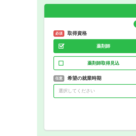
取得資格
必須
薬剤師
薬剤師取得見込
取得予定年
希望の就業時期
必須
任意
年 3月