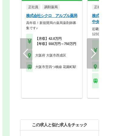
正社員
調剤薬局
正社員
調剤薬局
株式会社シクロ アルブル薬局
株式会社メディカルかる
中央薬局
高年収！新規開局の薬局薬剤師募
集です♪
近畿圏に90店舗展開！年間休
123日×スギHD母…
【月収】42.0万円
【年収】550万円～750万円
【月収】33.3万円～48.
円
【年収】400万円～58
大阪府 大阪市西成区
大阪府 大阪市西成区
大阪市営四つ橋線 花園町駅
大阪市営四つ橋線 花園
他
この求人と似た求人をチェック