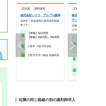
正社員
調剤薬局
正社員
調剤薬局
株式会社シクロ アルブル薬局
株式会社メディカルかる
サンキ薬局
高年収！新規開局の薬局薬剤師募
集です♪
近畿圏に90店舗展開！年間休
123日×スギHD母…
【月収】42.0万円
【年収】550万円～750万円
【月収】33.3万円～48.
円位
【年収】420万円～58
大阪府 大阪市西成区
【時給】1,800円～
大阪市営四つ橋線 花園町駅
大阪府 大阪市西成区
大阪市営堺筋線 天下茶
他
近隣の同じ路線の別の薬剤師求人