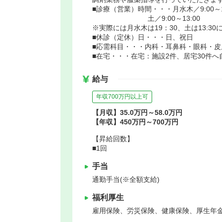
■診療（営業）時間・・・月水木／
土／9:00～13:00
※実際には月水木は19：30、土は13:3
■休診（定休）日・・・日、祝日
■応需科目・・・内科・耳鼻科・眼科・皮
■在宅・・・在宅：施設2件、居宅30件
給与
年収700万円以上可
【月収】35.0万円～58.0万円
【年収】450万円～700万円
【昇給回数】
■1回
手当
通勤手当(※全額支給)
福利厚生
雇用保険、労災保険、健康保険、厚生年