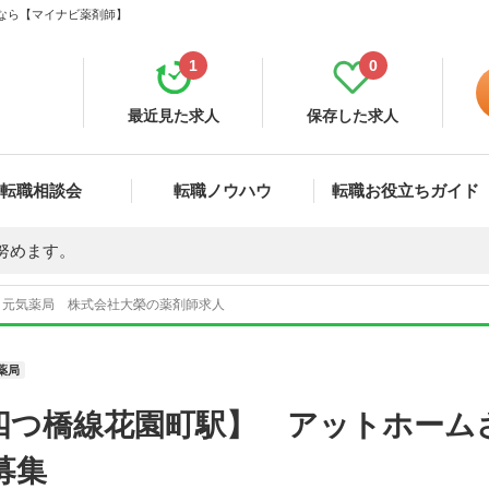
集なら【マイナビ薬剤師】
1
0
最近見た求人
保存した求人
転職相談会
転職ノウハウ
転職お役立ちガイド
努めます。
元気薬局 株式会社大榮の薬剤師求人
薬局
四つ橋線花園町駅】 アットホーム
募集