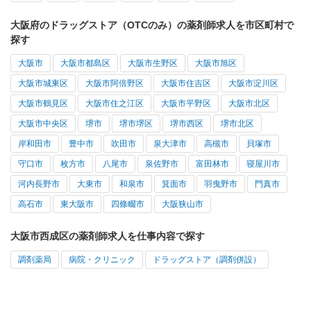
大阪府のドラッグストア（OTCのみ）の薬剤師求人を市区町村で
探す
大阪市
大阪市都島区
大阪市生野区
大阪市旭区
大阪市城東区
大阪市阿倍野区
大阪市住吉区
大阪市淀川区
大阪市鶴見区
大阪市住之江区
大阪市平野区
大阪市北区
大阪市中央区
堺市
堺市堺区
堺市西区
堺市北区
岸和田市
豊中市
吹田市
泉大津市
高槻市
貝塚市
守口市
枚方市
八尾市
泉佐野市
富田林市
寝屋川市
河内長野市
大東市
和泉市
箕面市
羽曳野市
門真市
高石市
東大阪市
四條畷市
大阪狭山市
大阪市西成区の薬剤師求人を仕事内容で探す
調剤薬局
病院・クリニック
ドラッグストア（調剤併設）