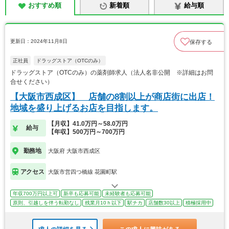
おすすめ順
新着順
給与順
更新日：2024年11月8日
保存する
正社員
ドラッグストア（OTCのみ）
ドラッグストア（OTCのみ）の薬剤師求人（法人名非公開 ※詳細はお問
合せください）
【大阪市西成区】 店舗の8割以上が商店街に出店！
地域を盛り上げるお店を目指します。
【月収】41.0万円～58.0万円
給与
【年収】500万円～700万円
勤務地
大阪府 大阪市西成区
アクセス
大阪市営四つ橋線 花園町駅
年収700万円以上可
新卒も応募可能
未経験者も応募可能
原則、引越しを伴う転勤なし
残業月10ｈ以下
駅チカ
店舗数30以上
積極採用中