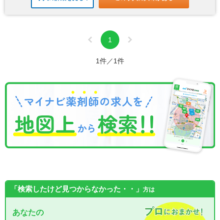
1
1件／1件
「検索したけど見つからなかった・・」
方は
あなたの