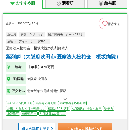
おすすめ順
新着順
給与順
更新日：2026年7月15日
保存する
正社員
病院・クリニック
臨床開発モニター（CRA）
治験コーディネーター（CRC）
医療法人松柏会 榎坂病院の薬剤師求人
薬剤師（大阪府吹田市/医療法人松柏会 榎坂病院）
給与
【年収】470万円
勤務地
大阪府 吹田市
アクセス
北大阪急行電鉄 緑地公園駅
年収450万円以上可
新卒も応募可能
未経験者も応募可能
原則、引越しを伴う転勤なし
残業月10ｈ以下
住宅補助（手当）あり
駅チカ
車通勤可
積極採用中
年間休日120日以上
求人の詳細を見る
この求人に興味がある