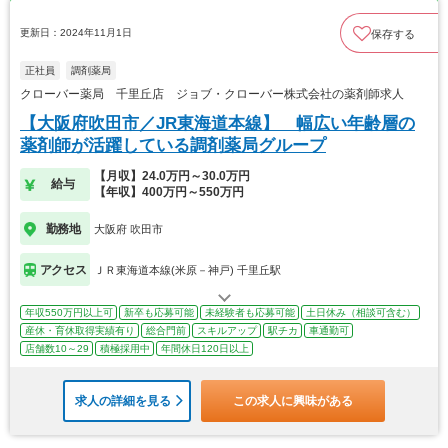
更新日：2024年11月1日
保存する
正社員
調剤薬局
クローバー薬局 千里丘店 ジョブ・クローバー株式会社の薬剤師求人
【大阪府吹田市／JR東海道本線】 幅広い年齢層の
薬剤師が活躍している調剤薬局グループ
【月収】24.0万円～30.0万円
給与
【年収】400万円～550万円
勤務地
大阪府 吹田市
アクセス
ＪＲ東海道本線(米原－神戸) 千里丘駅
年収550万円以上可
新卒も応募可能
未経験者も応募可能
土日休み（相談可含む）
産休・育休取得実績有り
総合門前
スキルアップ
駅チカ
車通勤可
店舗数10～29
積極採用中
年間休日120日以上
求人の詳細を見る
この求人に興味がある