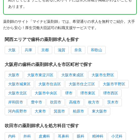
あります。
薬剤師のサイト「マイナビ薬剤師」では、希望通りの求人を無料でご紹介。大手
だから安心！厚生労働大臣認可の転職支援サービスです。
関西エリアで歯科の薬剤師求人を探す
大阪
兵庫
京都
滋賀
奈良
和歌山
大阪府の歯科の薬剤師求人を市区町村で探す
大阪市
大阪市東淀川区
大阪市東成区
大阪市生野区
大阪市城東区
大阪市住吉区
大阪市住之江区
大阪市平野区
大阪市北区
大阪市中央区
堺市
堺市東区
堺市西区
岸和田市
豊中市
吹田市
高槻市
枚方市
茨木市
河内長野市
大東市
箕面市
柏原市
東大阪市
吹田市の薬剤師求人を処方科目で探す
内科
外科
皮膚科
耳鼻科
眼科
精神科
小児科