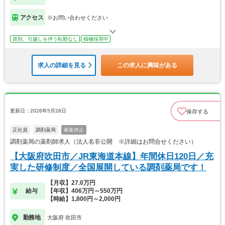
アクセス
※お問い合わせください
原則、引越しを伴う転勤なし
積極採用中
求人の詳細を見る
この求人に興味がある
更新日：2026年5月26日
保存する
正社員
調剤薬局
募集停止
調剤薬局の薬剤師求人（法人名非公開 ※詳細はお問合せください）
【大阪府吹田市／JR東海道本線】年間休日120日／充
実した研修制度／全国展開している調剤薬局です！
【月収】27.0万円
給与
【年収】406万円～550万円
【時給】1,800円～2,000円
勤務地
大阪府 吹田市