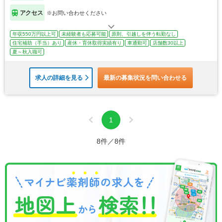
アクセス
※お問い合わせください
年収550万円以上可
未経験者も応募可能
原則、引越しを伴う転勤なし
住宅補助（手当）あり
産休・育休取得実績有り
車通勤可
店舗数30以上
夏～秋入職可
求人の詳細を見る
最新の募集状況を問い合わせる
1
8件／8件