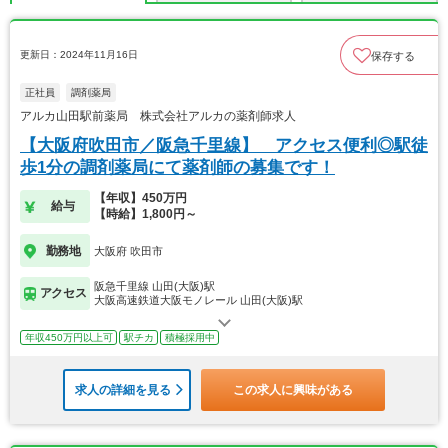
更新日：2024年11月16日
保存する
正社員
調剤薬局
アルカ山田駅前薬局 株式会社アルカの薬剤師求人
【大阪府吹田市／阪急千里線】 アクセス便利◎駅徒
歩1分の調剤薬局にて薬剤師の募集です！
【年収】450万円
給与
【時給】1,800円～
勤務地
大阪府 吹田市
阪急千里線 山田(大阪)駅
アクセス
大阪高速鉄道大阪モノレール 山田(大阪)駅
年収450万円以上可
駅チカ
積極採用中
求人の詳細を見る
この求人に興味がある