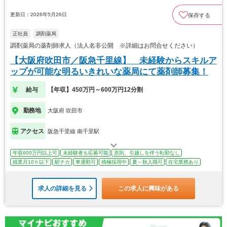
更新日：2026年5月26日
保存する
正社員
調剤薬局
調剤薬局の薬剤師求人（法人名非公開 ※詳細はお問合せください）
【大阪府吹田市／阪急千里線】 未経験からスキルア
ップが可能な明るいきれいな薬局にて薬剤師募集！
給与
【年収】450万円～600万円12分割
勤務地
大阪府 吹田市
アクセス
阪急千里線 南千里駅
年収600万円以上可
未経験者も応募可能
原則、引越しを伴う転勤なし
残業月10ｈ以下
駅チカ
車通勤可
積極採用中
夏～秋入職可
在宅業務あり
求人の詳細を見る
この求人に興味がある