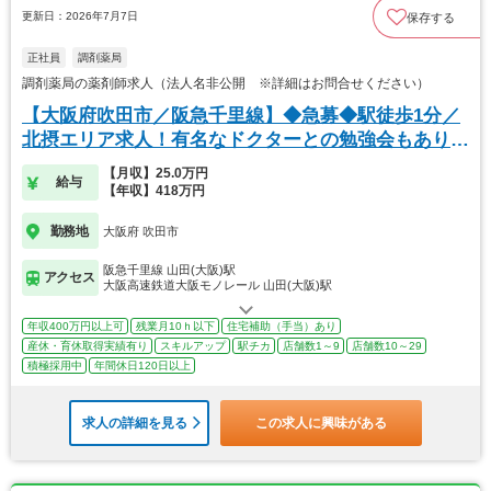
更新日：2026年7月7日
保存する
正社員
調剤薬局
調剤薬局の薬剤師求人（法人名非公開 ※詳細はお問合せください）
【大阪府吹田市／阪急千里線】◆急募◆駅徒歩1分／
北摂エリア求人！有名なドクターとの勉強会もありま
す
【月収】25.0万円
給与
【年収】418万円
勤務地
大阪府 吹田市
阪急千里線 山田(大阪)駅
アクセス
大阪高速鉄道大阪モノレール 山田(大阪)駅
年収400万円以上可
残業月10ｈ以下
住宅補助（手当）あり
産休・育休取得実績有り
スキルアップ
駅チカ
店舗数1～9
店舗数10～29
積極採用中
年間休日120日以上
求人の詳細を見る
この求人に興味がある