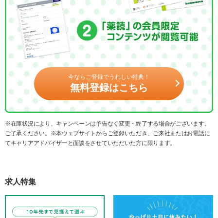
今ならご登録でうれしい特典！
無料登録はこちら
※在庫状況により、キャンペーンは予告なく変更・終了する場合がございます。
ご了承ください。※本ウェブサイトからご登録いただき、ご来社またはお電話に
てキャリアアドバイザーと面談をさせていただいた方に限ります。
求人特集