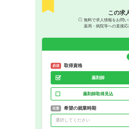
この求
無料で求人情報をお問い
薬局・病院等への直接応
取得資格
必須
薬剤師
薬剤師取得見込
取得予定年
希望の就業時期
必須
任意
年 3月