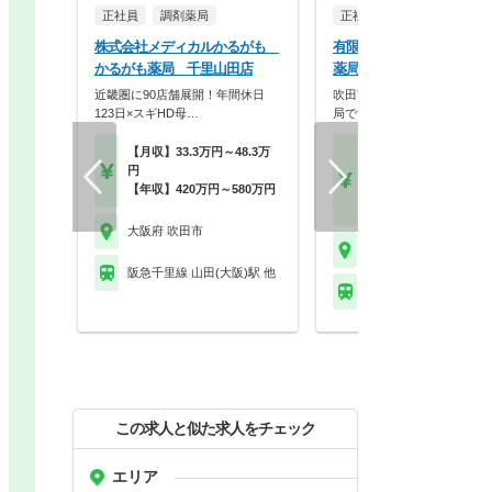
正社員
調剤薬局
正社員
調剤薬局
株式会社メディカルかるがも
有限会社ファーマ・ケア 
かるがも薬局 千里山田店
薬局
近畿圏に90店舗展開！年間休日
吹田市内に3店舗経営してい
123日×スギHD母…
局です。
【月収】33.3万円～48.3万
【月収】25.0万円～34.
円
円
【年収】420万円～580万円
【年収】400万円～55
【時給】1,800円～2,0
大阪府 吹田市
大阪府 吹田市
阪急千里線 山田(大阪)駅 他
阪急千里線 吹田(阪急)
この求人と似た求人をチェック
エリア