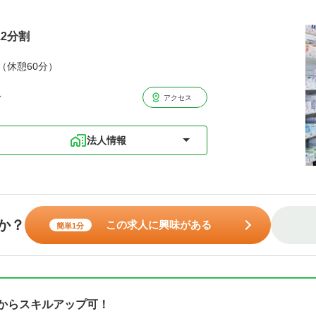
12分割
分（休憩60分）
分
アクセス
法人情報
か？
この求人に興味がある
簡単1分
験からスキルアップ可！