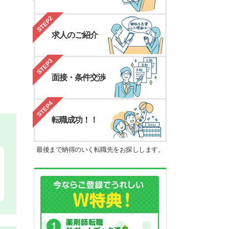
STEP2
求人のご紹介
STEP3
面接・条件交渉
STEP4
転職成功！！
最後まで納得のいく転職先をお探しします。