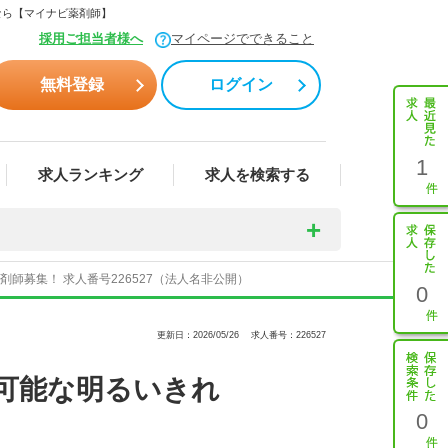
なら【マイナビ薬剤師】
採用ご担当者様へ
マイページでできること
無料登録
ログイン
1
求人ランキング
求人を検索する
募集！ 求人番号226527（法人名非公開）
0
更新日：2026/05/26
求人番号：226527
可能な明るいきれ
0