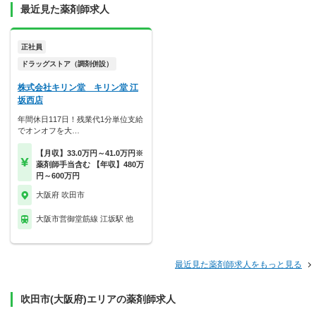
最近見た薬剤師求人
正社員
ドラッグストア（調剤併設）
株式会社キリン堂 キリン堂 江
坂西店
年間休日117日！残業代1分単位支給
でオンオフを大…
【月収】33.0万円～41.0万円※
薬剤師手当含む 【年収】480万
円～600万円
大阪府 吹田市
大阪市営御堂筋線 江坂駅 他
最近見た薬剤師求人をもっと見る
吹田市(大阪府)エリアの薬剤師求人