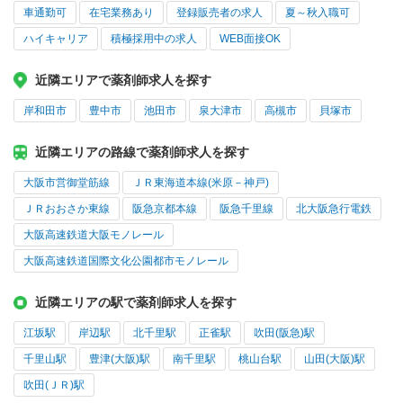
車通勤可
在宅業務あり
登録販売者の求人
夏～秋入職可
ハイキャリア
積極採用中の求人
WEB面接OK
近隣エリアで薬剤師求人を探す
岸和田市
豊中市
池田市
泉大津市
高槻市
貝塚市
近隣エリアの路線で薬剤師求人を探す
大阪市営御堂筋線
ＪＲ東海道本線(米原－神戸)
ＪＲおおさか東線
阪急京都本線
阪急千里線
北大阪急行電鉄
大阪高速鉄道大阪モノレール
大阪高速鉄道国際文化公園都市モノレール
近隣エリアの駅で薬剤師求人を探す
江坂駅
岸辺駅
北千里駅
正雀駅
吹田(阪急)駅
千里山駅
豊津(大阪)駅
南千里駅
桃山台駅
山田(大阪)駅
吹田(ＪＲ)駅