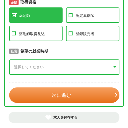
取得資格
必須
必須
薬剤師
認定薬剤師
薬剤師取得見込
登録販売者
取得予定年
希望の就業時期
必須
任意
年 3月
次に進む
求人を保存する