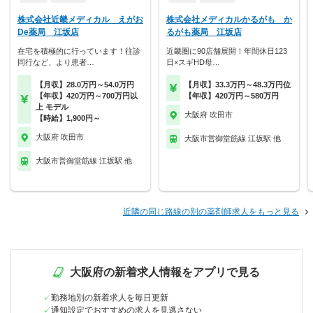
株式会社近畿メディカル えがお
株式会社メディカルかるがも か
De薬局 江坂店
るがも薬局 江坂店
在宅を積極的に行っています！往診
近畿圏に90店舗展開！年間休日123
同行など、より患者…
日×スギHD母…
【月収】28.0万円～54.0万円
【月収】33.3万円～48.3万円位
【年収】420万円～700万円以
【年収】420万円～580万円
上 モデル
大阪府 吹田市
【時給】1,900円～
大阪府 吹田市
大阪市営御堂筋線 江坂駅 他
大阪市営御堂筋線 江坂駅 他
近隣の同じ路線の別の薬剤師求人をもっと見る
大阪府の新着求人情報をアプリで見る
勤務地別の新着求人を毎日更新
通知設定でおすすめの求人を見逃さない