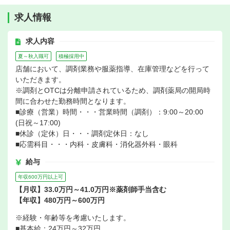
求人情報
求人内容
夏～秋入職可
積極採用中
店舗において、調剤業務や服薬指導、在庫管理などを行って
いただきます。
※調剤とOTCは分離申請されているため、調剤薬局の開局時
間に合わせた勤務時間となります。
■診療（営業）時間・・・営業時間（調剤）：9:00～20:00
(日祝～17:00)
■休診（定休）日・・・調剤定休日：なし
■応需科目・・・内科・皮膚科・消化器外科・眼科
給与
年収600万円以上可
【月収】33.0万円～41.0万円※薬剤師手当含む
【年収】480万円～600万円
※経験・年齢等を考慮いたします。
■基本給：24万円～32万円