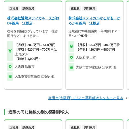
正社員
調剤薬局
正社員
調剤薬局
株式会社近畿メディカル えがお
株式会社メディカルかるがも か
De薬局 江坂店
るがも薬局 江坂店
在宅を積極的に行っています！往診
近畿圏に90店舗展開！年間休日123
同行など、より患者…
日×スギHD母…
【月収】28.0万円～54.0万円
【月収】33.3万円～48.3万円位
【年収】420万円～700万円以
【年収】420万円～580万円
上 モデル
大阪府 吹田市
【時給】1,900円～
大阪府 吹田市
大阪市営御堂筋線 江坂駅 他
大阪市営御堂筋線 江坂駅 他
吹田市(大阪府)エリアの薬剤師求人をもっと見る
近隣の同じ路線の別の薬剤師求人
正社員
調剤薬局
正社員
調剤薬局