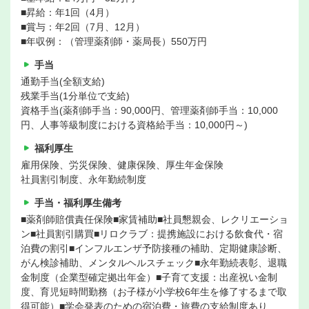
■昇給：年1回（4月）
■賞与：年2回（7月、12月）
■年収例：（管理薬剤師・薬局長）550万円
手当
通勤手当(全額支給)
残業手当(1分単位で支給)
資格手当(薬剤師手当：90,000円、管理薬剤師手当：10,000
円、人事等級制度における資格給手当：10,000円～)
福利厚生
雇用保険、労災保険、健康保険、厚生年金保険
社員割引制度、永年勤続制度
手当・福利厚生備考
■薬剤師賠償責任保険■家賃補助■社員懇親会、レクリエーショ
ン■社員割引購買■リロクラブ：提携施設における飲食代・宿
泊費の割引■インフルエンザ予防接種の補助、定期健康診断、
がん検診補助、メンタルヘルスチェック■永年勤続表彰、退職
金制度（企業型確定拠出年金）■子育て支援：出産祝い金制
度、育児短時間勤務（お子様が小学校6年生を修了するまで取
得可能）■学会発表のための宿泊費・旅費の支給制度あり