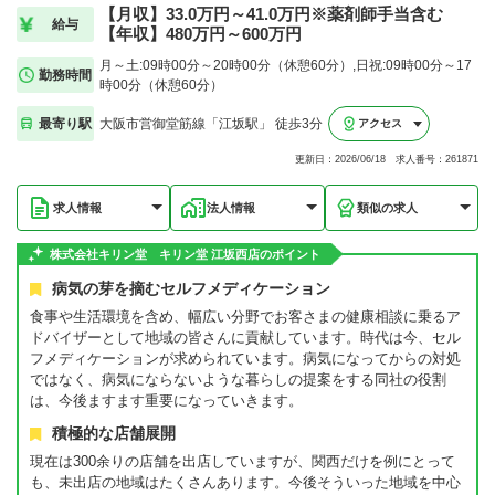
【月収】33.0万円～41.0万円※薬剤師手当含む
給与
【年収】480万円～600万円
月～土:09時00分～20時00分（休憩60分）,日祝:09時00分～17
勤務時間
時00分（休憩60分）
最寄り駅
大阪市営御堂筋線「江坂駅」 徒歩3分
アクセス
更新日：2026/06/18 求人番号：261871
求人情報
法人情報
類似の求人
株式会社キリン堂 キリン堂 江坂西店のポイント
病気の芽を摘むセルフメディケーション
食事や生活環境を含め、幅広い分野でお客さまの健康相談に乗るア
ドバイザーとして地域の皆さんに貢献しています。時代は今、セル
フメディケーションが求められています。病気になってからの対処
ではなく、病気にならないような暮らしの提案をする同社の役割
は、今後ますます重要になっていきます。
積極的な店舗展開
現在は300余りの店舗を出店していますが、関西だけを例にとって
も、未出店の地域はたくさんあります。今後そういった地域を中心