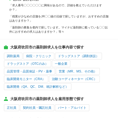
「求人番号〇〇〇〇〇〇に興味があるので、詳細を教えていただけます
か？」
「残業が少なめの店舗をJR〇〇線の沿線で探していますが、おすすめの店舗
はありますか？」
「薬剤師の募集を都内で探しています。マイナビ薬剤師に載っている〇〇以
外におすすめの求人はありますか？」等々
大阪府吹田市の薬剤師求人を仕事内容で探す
調剤薬局
病院・クリニック
ドラッグストア（調剤併設）
ドラッグストア（OTCのみ）
一般企業
品質管理・品質保証・PV・薬事
営業（MR、MS、その他）
臨床開発モニター（CRA）
治験コーディネーター（CRC）
臨床開発（QA、QC、DM、統計解析など）
大阪府吹田市の薬剤師求人を雇用形態で探す
正社員
契約社員・嘱託社員
パート・アルバイト