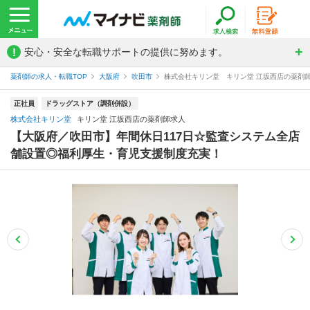
!
安心・安全な転職サポートの提供に努めます。
薬剤師の求人・転職TOP
大阪府
吹田市
株式会社キリン堂 キリン堂 江坂西店の薬剤
正社員
ドラッグストア（調剤併設）
株式会社キリン堂
キリン堂 江坂西店の薬剤師求人
【大阪府／吹田市】年間休日117日☆監査システム全店
舗設置◎福利厚生・育児支援制度充実！