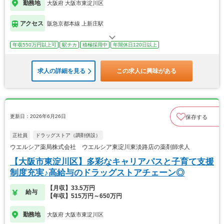
勤務地
大阪府 大阪市東淀川区
アクセス
阪急京都本線 上新庄駅
年収550万円以上可
駅チカ
積極採用中
年間休日120日以上
求人の詳細を見る
この求人に興味がある
更新日：2026年6月26日
保存する
正社員
ドラッグストア（調剤併設）
ウエルシア薬局株式会社 ウエルシア東淀川東淡路店の薬剤師求人
【大阪市東淀川区】多彩なキャリアパスと子育て支援
制度充実♪高給与のドラッグストアチェーン◎
【月収】33.5万円
給与
【年収】515万円～650万円
勤務地
大阪府 大阪市東淀川区