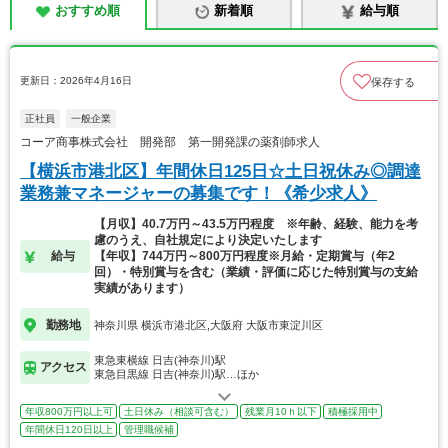
おすすめ順
新着順
給与順
更新日：2026年4月16日
保存する
正社員
一般企業
コーア商事株式会社 開発部 第一開発課の薬剤師求人
【横浜市港北区】年間休日125日☆土日祝休み◎調達
業務兼マネージャーの募集です！《希少求人》
【月収】40.7万円～43.5万円程度 ※年齢、経験、能力を考
慮のうえ、自社規定により決定いたします
給与
【年収】744万円～800万円程度※月給・定期賞与（年2
回）・特別賞与を含む（業績・評価に応じた特別賞与の支給
実績があります）
勤務地
神奈川県 横浜市港北区,大阪府 大阪市東淀川区
東急東横線 日吉(神奈川)駅
アクセス
東急目黒線 日吉(神奈川)駅…ほか
年収800万円以上可
土日休み（相談可含む）
残業月10ｈ以下
積極採用中
年間休日120日以上
管理職候補