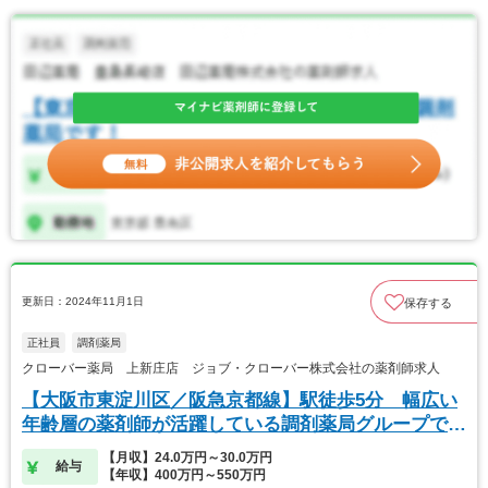
更新日：2024年11月1日
保存する
正社員
調剤薬局
クローバー薬局 上新庄店 ジョブ・クローバー株式会社の薬剤師求人
【大阪市東淀川区／阪急京都線】駅徒歩5分 幅広い
年齢層の薬剤師が活躍している調剤薬局グループで
す。
【月収】24.0万円～30.0万円
給与
【年収】400万円～550万円