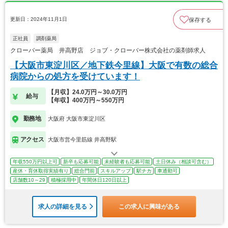
更新日：2024年11月1日
保存する
正社員
調剤薬局
クローバー薬局 井高野店 ジョブ・クローバー株式会社の薬剤師求人
【大阪市東淀川区／地下鉄今里線】大阪で有数の総合
病院からの処方を受けています！
【月収】24.0万円～30.0万円
給与
【年収】400万円～550万円
勤務地
大阪府 大阪市東淀川区
アクセス
大阪市営今里筋線 井高野駅
年収550万円以上可
新卒も応募可能
未経験者も応募可能
土日休み（相談可含む）
産休・育休取得実績有り
総合門前
スキルアップ
駅チカ
車通勤可
店舗数10～29
積極採用中
年間休日120日以上
求人の詳細を見る
この求人に興味がある