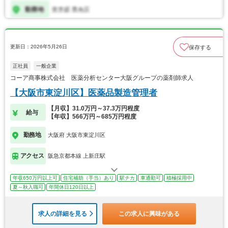
更新日：2026年5月26日
保存する
正社員
一般企業
コーア商事株式会社 医薬分析センター大阪グループの薬剤師求人
【大阪市東淀川区】医薬品製造管理者
【月収】31.0万円～37.3万円程度
給与
【年収】566万円～685万円程度
勤務地
大阪府 大阪市東淀川区
アクセス
阪急京都本線 上新庄駅
年収650万円以上可
住宅補助（手当）あり
駅チカ
車通勤可
積極採用中
夏～秋入職可
年間休日120日以上
求人の詳細を見る
この求人に興味がある