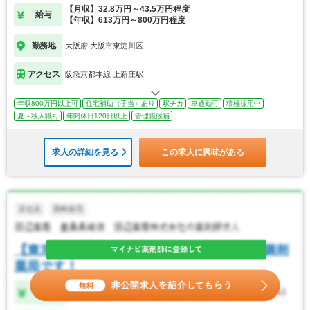
【月収】32.8万円～43.5万円程度
給与
【年収】613万円～800万円程度
勤務地
大阪府 大阪市東淀川区
アクセス
阪急京都本線 上新庄駅
年収800万円以上可
住宅補助（手当）あり
駅チカ
車通勤可
積極採用中
夏～秋入職可
年間休日120日以上
管理職候補
求人の詳細を見る
この求人に興味がある