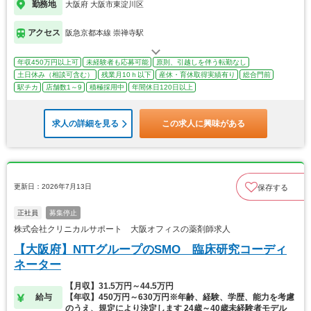
勤務地
大阪府 大阪市東淀川区
アクセス
阪急京都本線 崇禅寺駅
年収450万円以上可
未経験者も応募可能
原則、引越しを伴う転勤なし
土日休み（相談可含む）
残業月10ｈ以下
産休・育休取得実績有り
総合門前
駅チカ
店舗数1～9
積極採用中
年間休日120日以上
求人の詳細を見る
この求人に興味がある
更新日：2026年7月13日
保存する
正社員
募集停止
株式会社クリニカルサポート 大阪オフィスの薬剤師求人
【大阪府】NTTグループのSMO 臨床研究コーディ
ネーター
【月収】31.5万円～44.5万円
給与
【年収】450万円～630万円※年齢、経験、学歴、能力を考慮
のうえ、規定により決定します 24歳～40歳未経験者モデル