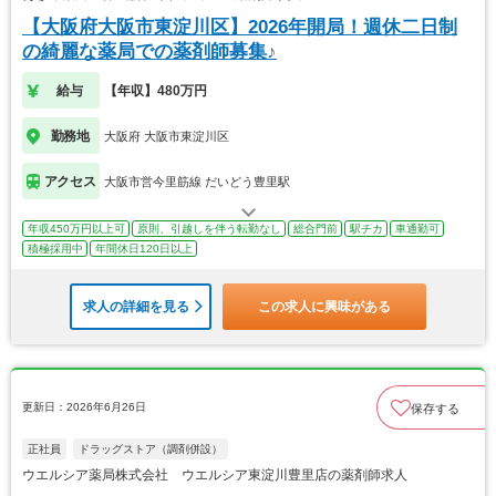
【大阪府大阪市東淀川区】2026年開局！週休二日制
の綺麗な薬局での薬剤師募集♪
給与
【年収】480万円
勤務地
大阪府 大阪市東淀川区
アクセス
大阪市営今里筋線 だいどう豊里駅
年収450万円以上可
原則、引越しを伴う転勤なし
総合門前
駅チカ
車通勤可
積極採用中
年間休日120日以上
求人の詳細を見る
この求人に興味がある
更新日：2026年6月26日
保存する
正社員
ドラッグストア（調剤併設）
ウエルシア薬局株式会社 ウエルシア東淀川豊里店の薬剤師求人