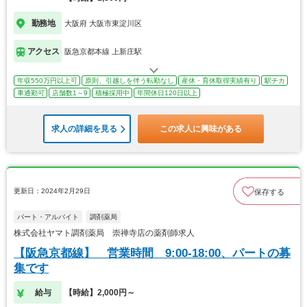
勤務地
大阪府 大阪市東淀川区
アクセス
阪急京都本線 上新庄駅
年収550万円以上可
原則、引越しを伴う転勤なし
産休・育休取得実績有り
駅チカ
車通勤可
店舗数1～9
積極採用中
年間休日120日以上
求人の詳細を見る
この求人に興味がある
更新日：2024年2月29日
保存する
パート・アルバイト
調剤薬局
株式会社ヤマト調剤薬局 崇禅寺店の薬剤師求人
【阪急京都線】 営業時間 9:00-18:00、パートの募
集です
給与
【時給】2,000円～