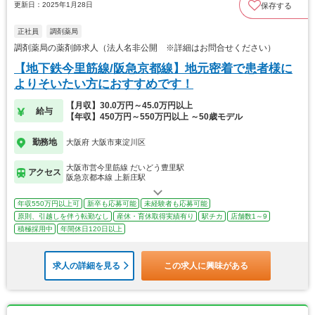
更新日：2025年1月28日
保存する
正社員
調剤薬局
調剤薬局の薬剤師求人（法人名非公開 ※詳細はお問合せください）
【地下鉄今里筋線/阪急京都線】地元密着で患者様に
よりそいたい方におすすめです！
【月収】30.0万円～45.0万円以上
給与
【年収】450万円～550万円以上 ～50歳モデル
勤務地
大阪府 大阪市東淀川区
大阪市営今里筋線 だいどう豊里駅
アクセス
阪急京都本線 上新庄駅
年収550万円以上可
新卒も応募可能
未経験者も応募可能
原則、引越しを伴う転勤なし
産休・育休取得実績有り
駅チカ
店舗数1～9
積極採用中
年間休日120日以上
求人の詳細を見る
この求人に興味がある