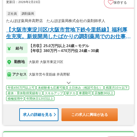
更新日：2026年2月23日
保存する
正社員
調剤薬局
たんぽぽ薬局井高野店 たんぽぽ薬局株式会社の薬剤師求人
【大阪市東淀川区/大阪市営地下鉄今里筋線】福利厚
生充実。新規開局したばかりの調剤薬局でのお仕事で
す。
【月収】25.0万円以上 24歳～モデル
給与
【年収】380万円～470万円位 24歳～30歳
勤務地
大阪府 大阪市東淀川区
アクセス
大阪市営今里筋線 井高野駅
年収450万円以上可
未経験者も応募可能
土日休み（相談可含む）
残業月10ｈ以下
産休・育休取得実績有り
スキルアップ
駅チカ
車通勤可
店舗数30以上
積極採用中
年間休日120日以上
求人の詳細を見る
この求人に興味がある