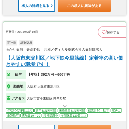
求人の詳細を見る
この求人に興味がある
更新日：2021年3月15日
保存する
正社員
調剤薬局
あかり薬局 井高野店 共和メディカル株式会社の薬剤師求人
【大阪市東淀川区／地下鉄今里筋線】定着率の高い働
きやすい環境です！
給与
【年収】392万円～600万円
勤務地
大阪府 大阪市東淀川区
アクセス
大阪市営今里筋線 井高野駅
年収600万円以上可
新卒も応募可能
未経験者も応募可能
残業月10ｈ以下
駅チカ
車通勤可
店舗数10～29
積極採用中
年間休日120日以上