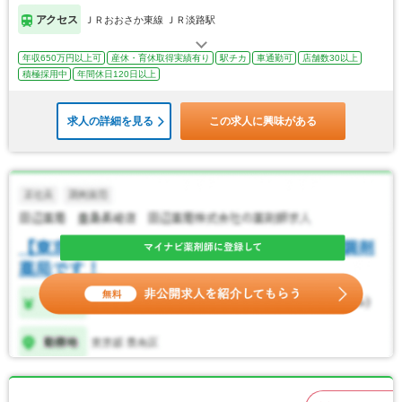
アクセス
ＪＲおおさか東線 ＪＲ淡路駅
年収650万円以上可
産休・育休取得実績有り
駅チカ
車通勤可
店舗数30以上
積極採用中
年間休日120日以上
求人の詳細を見る
この求人に興味がある