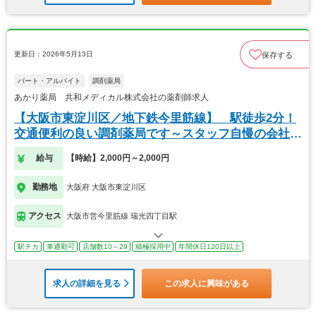
更新日：2026年5月13日
保存する
パート・アルバイト
調剤薬局
あかり薬局 共和メディカル株式会社の薬剤師求人
【大阪市東淀川区／地下鉄今里筋線】 駅徒歩2分！
交通便利の良い調剤薬局です～スタッフ自慢の会社で
す
給与
【時給】2,000円～2,000円
勤務地
大阪府 大阪市東淀川区
アクセス
大阪市営今里筋線 瑞光四丁目駅
駅チカ
車通勤可
店舗数10～29
積極採用中
年間休日120日以上
求人の詳細を見る
この求人に興味がある