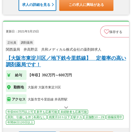
求人の詳細を見る
この求人に興味がある
更新日：2021年3月15日
保存する
正社員
調剤薬局
関西薬局 井高野店 共和メディカル株式会社の薬剤師求人
【大阪市東淀川区／地下鉄今里筋線】 定着率の高い
調剤薬局です！
給与
【年収】392万円～600万円
勤務地
大阪府 大阪市東淀川区
アクセス
大阪市営今里筋線 井高野駅
年収600万円以上可
新卒も応募可能
未経験者も応募可能
原則、引越しを伴う転勤なし
残業月10ｈ以下
駅チカ
店舗数10～29
積極採用中
年間休日120日以上