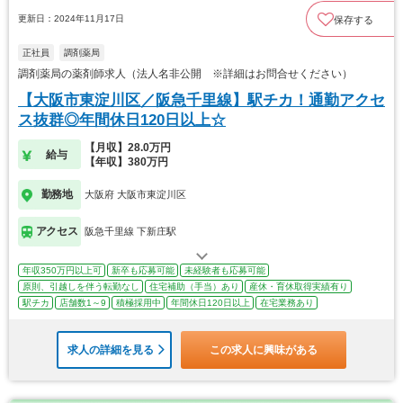
更新日：2024年11月17日
保存する
正社員
調剤薬局
調剤薬局の薬剤師求人（法人名非公開 ※詳細はお問合せください）
【大阪市東淀川区／阪急千里線】駅チカ！通勤アクセ
ス抜群◎年間休日120日以上☆
【月収】28.0万円
給与
【年収】380万円
勤務地
大阪府 大阪市東淀川区
アクセス
阪急千里線 下新庄駅
年収350万円以上可
新卒も応募可能
未経験者も応募可能
原則、引越しを伴う転勤なし
住宅補助（手当）あり
産休・育休取得実績有り
駅チカ
店舗数1～9
積極採用中
年間休日120日以上
在宅業務あり
求人の詳細を見る
この求人に興味がある