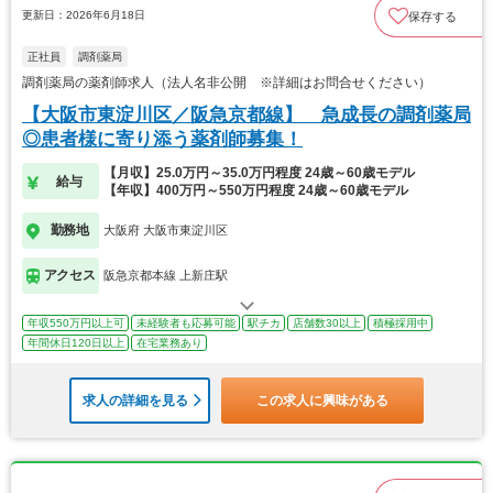
更新日：2026年6月18日
保存する
正社員
調剤薬局
調剤薬局の薬剤師求人（法人名非公開 ※詳細はお問合せください）
【大阪市東淀川区／阪急京都線】 急成長の調剤薬局
◎患者様に寄り添う薬剤師募集！
【月収】25.0万円～35.0万円程度 24歳～60歳モデル
給与
【年収】400万円～550万円程度 24歳～60歳モデル
勤務地
大阪府 大阪市東淀川区
アクセス
阪急京都本線 上新庄駅
年収550万円以上可
未経験者も応募可能
駅チカ
店舗数30以上
積極採用中
年間休日120日以上
在宅業務あり
求人の詳細を見る
この求人に興味がある