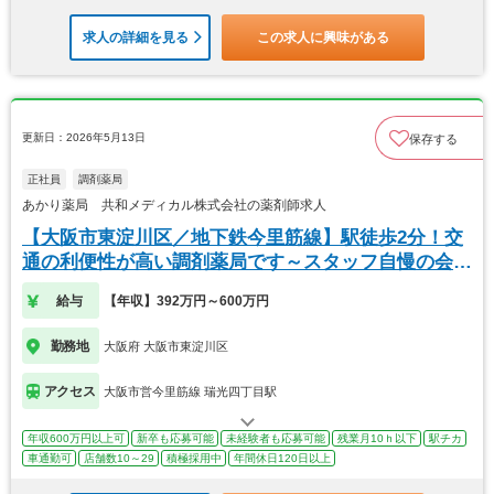
求人の詳細を見る
この求人に興味がある
更新日：2026年5月13日
保存する
正社員
調剤薬局
あかり薬局 共和メディカル株式会社の薬剤師求人
【大阪市東淀川区／地下鉄今里筋線】駅徒歩2分！交
通の利便性が高い調剤薬局です～スタッフ自慢の会社
です
給与
【年収】392万円～600万円
勤務地
大阪府 大阪市東淀川区
アクセス
大阪市営今里筋線 瑞光四丁目駅
年収600万円以上可
新卒も応募可能
未経験者も応募可能
残業月10ｈ以下
駅チカ
車通勤可
店舗数10～29
積極採用中
年間休日120日以上