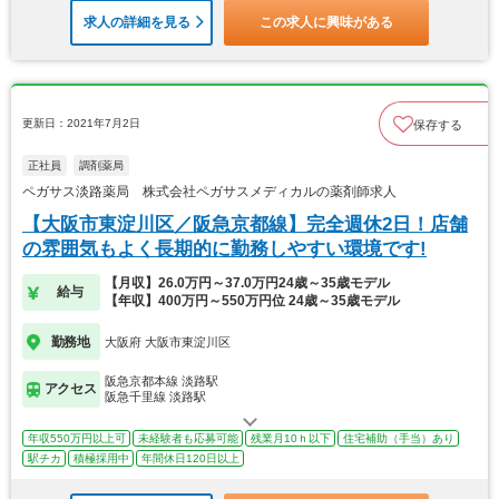
求人の詳細を見る
この求人に興味がある
更新日：2021年7月2日
保存する
正社員
調剤薬局
ペガサス淡路薬局 株式会社ペガサスメディカルの薬剤師求人
【大阪市東淀川区／阪急京都線】完全週休2日！店舗
の雰囲気もよく長期的に勤務しやすい環境です!
【月収】26.0万円～37.0万円24歳～35歳モデル
給与
【年収】400万円～550万円位 24歳～35歳モデル
勤務地
大阪府 大阪市東淀川区
阪急京都本線 淡路駅
アクセス
阪急千里線 淡路駅
年収550万円以上可
未経験者も応募可能
残業月10ｈ以下
住宅補助（手当）あり
駅チカ
積極採用中
年間休日120日以上