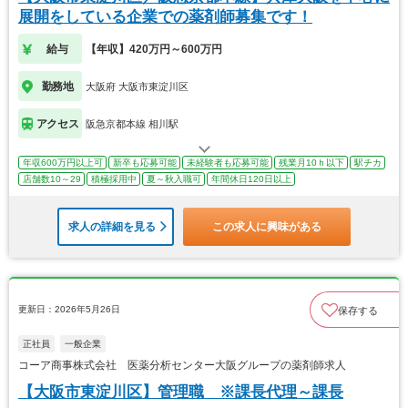
展開をしている企業での薬剤師募集です！
給与
【年収】420万円～600万円
勤務地
大阪府 大阪市東淀川区
アクセス
阪急京都本線 相川駅
年収600万円以上可
新卒も応募可能
未経験者も応募可能
残業月10ｈ以下
駅チカ
店舗数10～29
積極採用中
夏～秋入職可
年間休日120日以上
求人の詳細を見る
この求人に興味がある
更新日：2026年5月26日
保存する
正社員
一般企業
コーア商事株式会社 医薬分析センター大阪グループの薬剤師求人
【大阪市東淀川区】管理職 ※課長代理～課長