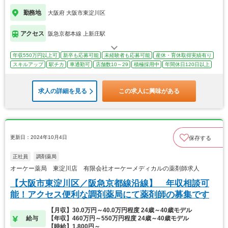
勤務地
大阪府 大阪市東淀川区
アクセス
阪急京都本線 上新庄駅
年収550万円以上可
新卒も応募可能
未経験者も応募可能
産休・育休取得実績有り
スキルアップ
駅チカ
車通勤可
店舗数10～29
積極採用中
年間休日120日以上
求人の詳細を見る
この求人に興味がある
更新日：2024年10月4日
保存する
正社員
調剤薬局
オーケー薬局 東淀川店 有限会社オーケーメディカルの薬剤師求人
【大阪市東淀川区／阪急京都線沿線】 年収相談可
能！アクセス便利な調剤薬局にて薬剤師の募集です
【月収】30.0万円～40.0万円程度 24歳～40歳モデル
給与
【年収】460万円～550万円程度 24歳～40歳モデル
【時給】1,800円～