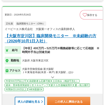
更新日：2026年5月26日
保存する
正社員
臨床開発モニター（CRA）
イーピーエス株式会社 大阪第一オフィスの薬剤師求人
【大阪市淀川区】臨床開発モニター ※未経験の方
（2026年10月1日入社）
【年収】400万円～525万円※職務経験等に応じて応相談 ※
給与
時間外手当は別途支給
勤務地
大阪府 大阪市東淀川区
大阪市営御堂筋線 新大阪駅
アクセス
ＪＲ東海道本線(米原－神戸) 新大阪駅…ほか
年収500万円以上可
未経験者も応募可能
土日休み（相談可含む）
産休・育休取得実績有り
スキルアップ
駅チカ
積極採用中
夏～秋入職可
年間休日120日以上
WEB面接OK
求人の詳細を見る
この求人に興味がある