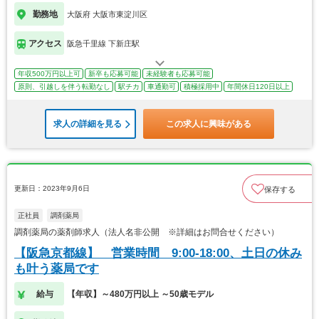
勤務地
大阪府 大阪市東淀川区
アクセス
阪急千里線 下新庄駅
年収500万円以上可
新卒も応募可能
未経験者も応募可能
原則、引越しを伴う転勤なし
駅チカ
車通勤可
積極採用中
年間休日120日以上
求人の詳細を見る
この求人に興味がある
更新日：2023年9月6日
保存する
正社員
調剤薬局
調剤薬局の薬剤師求人（法人名非公開 ※詳細はお問合せください）
【阪急京都線】 営業時間 9:00-18:00、土日の休み
も叶う薬局です
給与
【年収】～480万円以上 ～50歳モデル