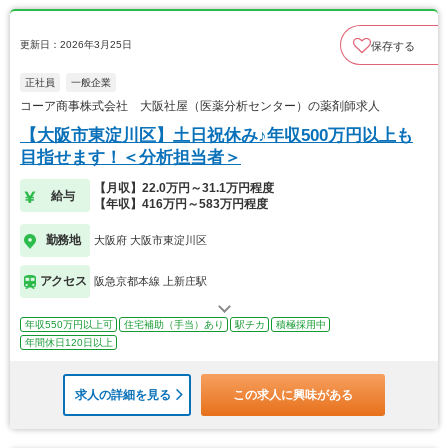
更新日：2026年3月25日
保存する
正社員
一般企業
コーア商事株式会社 大阪社屋（医薬分析センター）の薬剤師求人
【大阪市東淀川区】土日祝休み♪年収500万円以上も
目指せます！＜分析担当者＞
【月収】22.0万円～31.1万円程度
給与
【年収】416万円～583万円程度
勤務地
大阪府 大阪市東淀川区
アクセス
阪急京都本線 上新庄駅
年収550万円以上可
住宅補助（手当）あり
駅チカ
積極採用中
年間休日120日以上
求人の詳細を見る
この求人に興味がある