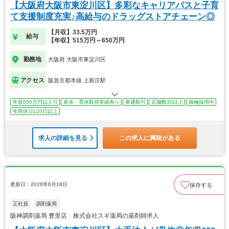
【大阪府大阪市東淀川区】多彩なキャリアパスと子育
て支援制度充実♪高給与のドラッグストアチェーン◎
【月収】33.5万円
給与
【年収】515万円～650万円
勤務地
大阪府 大阪市東淀川区
アクセス
阪急京都本線 上新庄駅
年収650万円以上可
産休・育休取得実績有り
車通勤可
店舗数30以上
積極採用中
年間休日120日以上
求人の詳細を見る
この求人に興味がある
更新日：2026年6月18日
保存する
正社員
調剤薬局
阪神調剤薬局 豊里店 株式会社スギ薬局の薬剤師求人