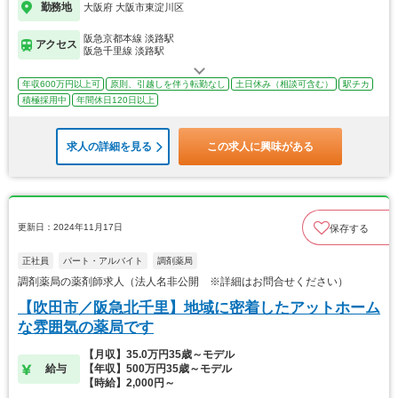
勤務地
大阪府 大阪市東淀川区
阪急京都本線 淡路駅
アクセス
阪急千里線 淡路駅
年収600万円以上可
原則、引越しを伴う転勤なし
土日休み（相談可含む）
駅チカ
積極採用中
年間休日120日以上
求人の詳細を見る
この求人に興味がある
更新日：2024年11月17日
保存する
正社員
パート・アルバイト
調剤薬局
調剤薬局の薬剤師求人（法人名非公開 ※詳細はお問合せください）
【吹田市／阪急北千里】地域に密着したアットホーム
な雰囲気の薬局です
【月収】35.0万円35歳～モデル
給与
【年収】500万円35歳～モデル
【時給】2,000円～