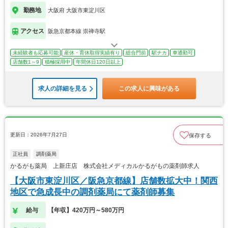
勤務地
大阪府 大阪市東淀川区
アクセス
阪急京都本線 崇禅寺駅
未経験者も応募可能
産休・育休取得実績有り
総合門前
駅チカ
車通勤可
店舗数1～9
積極採用中
年間休日120日以上
求人の詳細を見る
この求人に興味がある
更新日：2026年7月27日
保存する
正社員
調剤薬局
かるがも薬局 上新庄店 株式会社メディカルかるがもの薬剤師求人
【大阪市東淀川区／阪急京都線】店舗数拡大中！関西
地区で急成長中の調剤薬局にて薬剤師募集
給与
【年収】420万円～580万円