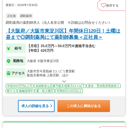
更新日：2026年7月30日
保存する
正社員
調剤薬局
調剤薬局の薬剤師求人（法人名非公開 ※詳細はお問合せください）
【大阪府／大阪市東淀川区】年間休日120日！土曜は
昼まで◎調剤薬局にて薬剤師募集＜正社員＞
【月収】35.0万円～50.0万円※資格手当含む
給与
【年収】420万円
勤務地
大阪府 大阪市東淀川区
大阪市営今里筋線 だいどう豊里駅
アクセス
阪急京都本線 上新庄駅…ほか
年収400万円以上可
未経験者も応募可能
残業月10ｈ以下
産休・育休取得実績有り
駅チカ
積極採用中
夏～秋入職可
年間休日120日以上
求人の詳細を見る
この求人に興味がある