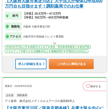
【大阪府大阪市東淀川区】大手法人が母体◎年収600
万円台も目指せます！調剤薬局でのお仕事
【月収】26.0万円～47.0万円
給与
【年収】392万円～665万円年収例
勤務地
大阪府 大阪市東淀川区
アクセス
大阪市営今里筋線 だいどう豊里駅
年収650万円以上可
残業月10ｈ以下
産休・育休取得実績有り
総合門前
スキルアップ
駅チカ
店舗数30以上
積極採用中
年間休日120日以上
求人の詳細を見る
この求人に興味がある
更新日：2026年5月26日
保存する
正社員
調剤薬局
アイ薬局 株式会社メディカルユアーズの薬剤師求人
【大阪市東淀川区／阪急京都本線】兵庫大阪を中心に