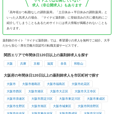
サイト上では公開していない
求人（非公開求人）もあります
「高年収かつ転勤なしの調剤薬局」「土日休み＋平日休みの調剤薬局」と
いった人気求人の場合、「マイナビ薬剤師」に登録済みの方に優先的にご
紹介してしまうこともあるためサイトには求人情報が掲載されないことも
あります。
薬剤師のサイト「マイナビ薬剤師」では、希望通りの求人を無料でご紹介。大手
だから安心！厚生労働大臣認可の転職支援サービスです。
関西エリアで年間休日120日以上の薬剤師求人を探す
大阪
兵庫
京都
滋賀
奈良
和歌山
大阪府の年間休日120日以上の薬剤師求人を市区町村で探す
大阪市
大阪市都島区
大阪市福島区
大阪市此花区
大阪市西区
大阪市港区
大阪市大正区
大阪市天王寺区
大阪市浪速区
大阪市西淀川区
大阪市東淀川区
大阪市東成区
大阪市生野区
大阪市旭区
大阪市城東区
大阪市阿倍野区
大阪市住吉区
大阪市東住吉区
大阪市西成区
大阪市淀川区