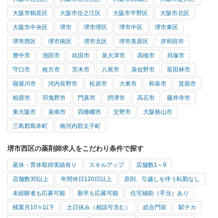
大阪市鶴見区
大阪市住之江区
大阪市平野区
大阪市北区
大阪市中央区
堺市
堺市堺区
堺市中区
堺市東区
堺市西区
堺市南区
堺市北区
堺市美原区
岸和田市
豊中市
池田市
吹田市
泉大津市
高槻市
貝塚市
守口市
枚方市
茨木市
八尾市
泉佐野市
富田林市
寝屋川市
河内長野市
松原市
大東市
和泉市
箕面市
柏原市
羽曳野市
門真市
摂津市
高石市
藤井寺市
東大阪市
泉南市
四條畷市
交野市
大阪狭山市
三島郡島本町
南河内郡太子町
堺市西区の薬剤師求人をこだわり条件で探す
産休・育休取得実績有り
スキルアップ
店舗数1～9
店舗数30以上
年間休日120日以上
原則、引越しを伴う転勤なし
未経験者も応募可能
新卒も応募可能
住宅補助（手当）あり
残業月10ｈ以下
土日休み（相談可含む）
総合門前
駅チカ