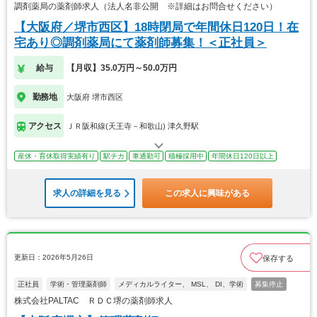
調剤薬局の薬剤師求人（法人名非公開 ※詳細はお問合せください）
【大阪府／堺市西区】18時閉局で年間休日120日！在
宅あり◎調剤薬局にて薬剤師募集！＜正社員＞
給与
【月収】35.0万円～50.0万円
勤務地
大阪府 堺市西区
アクセス
ＪＲ阪和線(天王寺－和歌山) 津久野駅
産休・育休取得実績有り
駅チカ
車通勤可
積極採用中
年間休日120日以上
求人の詳細を見る
この求人に興味がある
更新日：2026年5月26日
保存する
正社員
学術・管理薬剤師
メディカルライター、 MSL、 DI、学術
募集停止
株式会社PALTAC ＲＤＣ堺の薬剤師求人