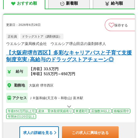
おすすめ順
新着順
給与順
更新日：2026年6月28日
保存する
正社員
ドラッグストア（調剤併設）
ウエルシア薬局株式会社 ウエルシア堺山田店の薬剤師求人
【大阪府堺市西区】多彩なキャリアパスと子育て支援
制度充実♪高給与のドラッグストアチェーン◎
【月収】33.5万円
給与
【年収】515万円～650万円
勤務地
大阪府 堺市西区
アクセス
ＪＲ阪和線(天王寺－和歌山) 富木駅
年収650万円以上可
産休・育休取得実績有り
車通勤可
店舗数30以上
積極採用中
年間休日120日以上
求人の詳細を見る
この求人に興味がある