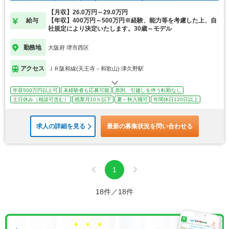
【月収】26.0万円～29.0万円
給与
【年収】400万円～500万円※経験、能力等を考慮した上、自
社規定により決定いたします。30歳～モデル
勤務地
大阪府 堺市西区
アクセス
ＪＲ阪和線(天王寺－和歌山) 津久野駅
年収500万円以上可
未経験者も応募可能
原則、引越しを伴う転勤なし
土日休み（相談可含む）
残業月10ｈ以下
夏～秋入職可
年間休日120日以上
求人の詳細を見る
最新の募集状況を問い合わせる
1
18件／18件