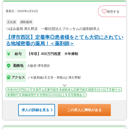
更新日：2025年1月31日
保存する
正社員
調剤薬局
つぼみ薬局 津久野店 一般社団法人ブロッサムの薬剤師求人
【堺市西区】定着率◎患者様をとても大切にされてい
る地域密着の薬局！＜薬剤師＞
給与
【年収】450万円程度 ※年俸制
勤務地
大阪府 堺市西区
アクセス
ＪＲ阪和線(天王寺－和歌山) 津久野駅
年収450万円以上可
新卒も応募可能
未経験者も応募可能
残業月10ｈ以下
駅チカ
車通勤可
積極採用中
年間休日120日以上
在宅業務あり
求人の詳細を見る
この求人に興味がある