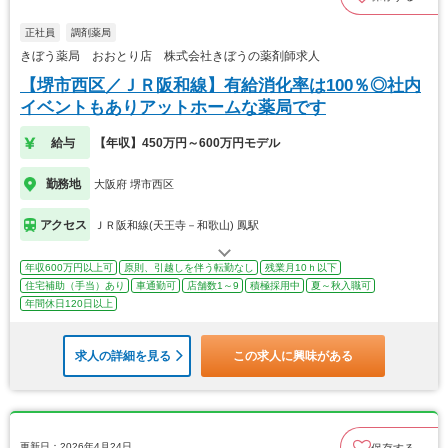
正社員
調剤薬局
きぼう薬局 おおとり店 株式会社きぼうの薬剤師求人
【堺市西区／ＪＲ阪和線】有給消化率は100％◎社内
イベントもありアットホームな薬局です
給与
【年収】450万円～600万円モデル
勤務地
大阪府 堺市西区
アクセス
ＪＲ阪和線(天王寺－和歌山) 鳳駅
年収600万円以上可
原則、引越しを伴う転勤なし
残業月10ｈ以下
住宅補助（手当）あり
車通勤可
店舗数1～9
積極採用中
夏～秋入職可
年間休日120日以上
求人の詳細を見る
この求人に興味がある
更新日：2026年4月24日