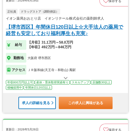
更新日：2026年6月19日
保存する
正社員
ドラッグストア（調剤併設）
イオン薬局おおとり店 イオンリテール株式会社の薬剤師求人
【堺市西区】年間休日120日以上☆大手法人の薬局で
経営も安定しており福利厚生も充実♪
【月収】31.1万円～58.0万円
給与
【年収】492万円～846万円
勤務地
大阪府 堺市西区
アクセス
ＪＲ阪和線(天王寺－和歌山) 鳳駅
年収800万円以上可
産休・育休取得実績有り
スキルアップ
店舗数30以上
積極採用中
年間休日120日以上
求人の詳細を見る
この求人に興味がある
更新日：2026年5月26日
保存する