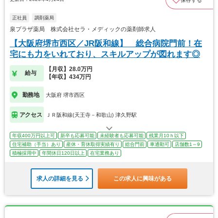
保存する
正社員
調剤薬局
泉プラザ薬局 株式会社セラ・メディックの薬剤師求人
【大阪府堺市西区／JR阪和線】 総合病院門前！在
宅にも力をいれており、スキルアップが図れます◎
【月収】28.0万円
給与
【年収】434万円
勤務地
大阪府 堺市西区
アクセス
ＪＲ阪和線(天王寺－和歌山) 津久野駅
年収400万円以上可
新卒も応募可能
未経験者も応募可能
残業月10ｈ以下
住宅補助（手当）あり
産休・育休取得実績有り
総合門前
車通勤可
店舗数1～9
積極採用中
年間休日120日以上
在宅業務あり
求人の詳細を見る
この求人に興味がある