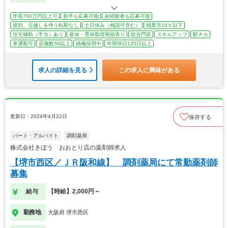
年収700万円以上可
新卒も応募可能
未経験者も応募可能
原則、引越しを伴う転勤なし
土日休み（相談可含む）
残業月10ｈ以下
住宅補助（手当）あり
産休・育休取得実績有り
総合門前
スキルアップ
駅チカ
車通勤可
店舗数30以上
積極採用中
年間休日120日以上
求人の詳細を見る
この求人に興味がある
更新日：2024年4月22日
保存する
パート・アルバイト
調剤薬局
株式会社きぼう おおとり店の薬剤師求人
【堺市西区／ＪＲ阪和線】 調剤薬局にて常勤薬剤師
募集
給与
【時給】2,000円～
勤務地
大阪府 堺市西区