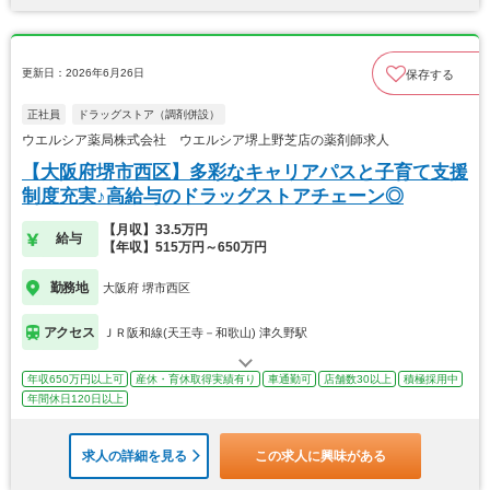
更新日：2026年6月26日
保存する
正社員
ドラッグストア（調剤併設）
ウエルシア薬局株式会社 ウエルシア堺上野芝店の薬剤師求人
【大阪府堺市西区】多彩なキャリアパスと子育て支援
制度充実♪高給与のドラッグストアチェーン◎
【月収】33.5万円
給与
【年収】515万円～650万円
勤務地
大阪府 堺市西区
アクセス
ＪＲ阪和線(天王寺－和歌山) 津久野駅
年収650万円以上可
産休・育休取得実績有り
車通勤可
店舗数30以上
積極採用中
年間休日120日以上
求人の詳細を見る
この求人に興味がある