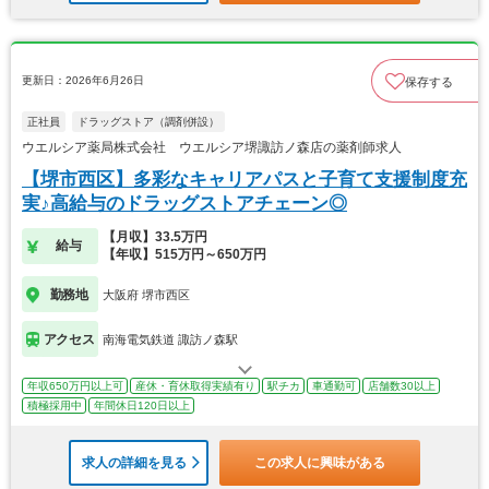
更新日：2026年6月26日
保存する
正社員
ドラッグストア（調剤併設）
ウエルシア薬局株式会社 ウエルシア堺諏訪ノ森店の薬剤師求人
【堺市西区】多彩なキャリアパスと子育て支援制度充
実♪高給与のドラッグストアチェーン◎
【月収】33.5万円
給与
【年収】515万円～650万円
勤務地
大阪府 堺市西区
アクセス
南海電気鉄道 諏訪ノ森駅
年収650万円以上可
産休・育休取得実績有り
駅チカ
車通勤可
店舗数30以上
積極採用中
年間休日120日以上
求人の詳細を見る
この求人に興味がある