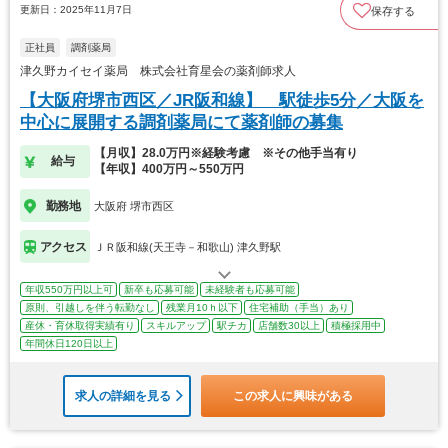
更新日：2025年11月7日
保存する
正社員
調剤薬局
津久野カイセイ薬局 株式会社育星会の薬剤師求人
【大阪府堺市西区／JR阪和線】 駅徒歩5分／大阪を
中心に展開する調剤薬局にて薬剤師の募集
【月収】28.0万円※経験考慮 ※その他手当有り
給与
【年収】400万円～550万円
勤務地
大阪府 堺市西区
アクセス
ＪＲ阪和線(天王寺－和歌山) 津久野駅
年収550万円以上可
新卒も応募可能
未経験者も応募可能
原則、引越しを伴う転勤なし
残業月10ｈ以下
住宅補助（手当）あり
産休・育休取得実績有り
スキルアップ
駅チカ
店舗数30以上
積極採用中
年間休日120日以上
求人の詳細を見る
この求人に興味がある