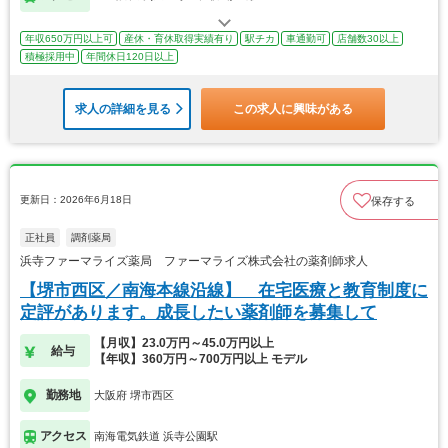
年収650万円以上可
産休・育休取得実績有り
駅チカ
車通勤可
店舗数30以上
積極採用中
年間休日120日以上
求人の詳細を見る
この求人に興味がある
更新日：2026年6月18日
保存する
正社員
調剤薬局
浜寺ファーマライズ薬局 ファーマライズ株式会社の薬剤師求人
【堺市西区／南海本線沿線】 在宅医療と教育制度に
定評があります。成長したい薬剤師を募集して
【月収】23.0万円～45.0万円以上
給与
【年収】360万円～700万円以上 モデル
勤務地
大阪府 堺市西区
アクセス
南海電気鉄道 浜寺公園駅