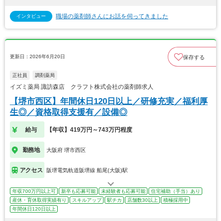
職場の薬剤師さんにお話を伺ってきました
インタビュー
更新日：2026年6月20日
保存する
正社員
調剤薬局
イズミ薬局 諏訪森店 クラフト株式会社の薬剤師求人
【堺市西区】年間休日120日以上／研修充実／福利厚
生◎／資格取得支援有／設備◎
給与
【年収】419万円～743万円程度
勤務地
大阪府 堺市西区
アクセス
阪堺電気軌道阪堺線 船尾(大阪)駅
年収700万円以上可
新卒も応募可能
未経験者も応募可能
住宅補助（手当）あり
産休・育休取得実績有り
スキルアップ
駅チカ
店舗数30以上
積極採用中
年間休日120日以上