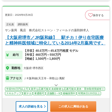
更新日：2026年6月26日
保存する
正社員
調剤薬局
サン薬局 鳳店 株式会社ストーン・フィールドの薬剤師求人
【大阪府堺市／JR阪和線】 駅チカ！伊り在宅医療
と精神科医領域に特化している2014年2月薬局です。
【月収】40.0万円～45.8万円程度 モデル
給与
【年収】460万円～550万円
【時給】1,500円～1,800円
勤務地
大阪府 堺市西区
アクセス
ＪＲ阪和線(天王寺－和歌山) 鳳駅
年収550万円以上可
新卒も応募可能
未経験者も応募可能
産休・育休取得実績有り
スキルアップ
駅チカ
車通勤可
店舗数1～9
積極採用中
年間休日120日以上
求人の詳細を見る
この求人に興味がある