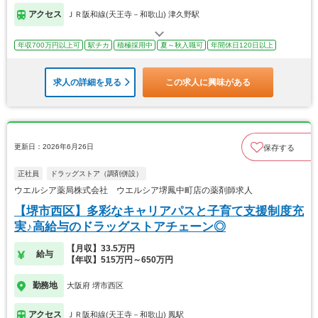
アクセス
ＪＲ阪和線(天王寺－和歌山) 津久野駅
年収700万円以上可
駅チカ
積極採用中
夏～秋入職可
年間休日120日以上
求人の詳細を見る
この求人に興味がある
更新日：2026年6月26日
保存する
正社員
ドラッグストア（調剤併設）
ウエルシア薬局株式会社 ウエルシア堺鳳中町店の薬剤師求人
【堺市西区】多彩なキャリアパスと子育て支援制度充
実♪高給与のドラッグストアチェーン◎
【月収】33.5万円
給与
【年収】515万円～650万円
勤務地
大阪府 堺市西区
アクセス
ＪＲ阪和線(天王寺－和歌山) 鳳駅