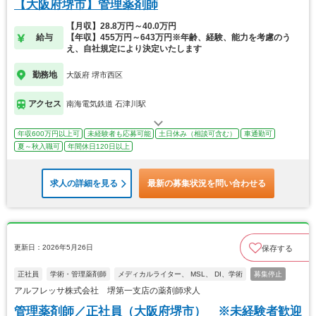
【大阪府堺市】管理薬剤師
【月収】28.8万円～40.0万円
給与
【年収】455万円～643万円※年齢、経験、能力を考慮のう
え、自社規定により決定いたします
勤務地
大阪府 堺市西区
アクセス
南海電気鉄道 石津川駅
年収600万円以上可
未経験者も応募可能
土日休み（相談可含む）
車通勤可
夏～秋入職可
年間休日120日以上
求人の詳細を見る
最新の募集状況を問い合わせる
更新日：2026年5月26日
保存する
正社員
学術・管理薬剤師
メディカルライター、 MSL、 DI、学術
募集停止
アルフレッサ株式会社 堺第一支店の薬剤師求人
管理薬剤師／正社員（大阪府堺市） ※未経験者歓迎