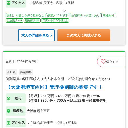
アクセス
ＪＲ阪和線(天王寺－和歌山) 鳳駅
原則、引越しを伴う転勤なし
残業月10ｈ以下
住宅補助（手当）あり
車通勤可
店舗数1～9
積極採用中
年間休日120日以上
求人の詳細を見る
この求人に興味がある
更新日：2026年5月26日
保存する
正社員
調剤薬局
調剤薬局の薬剤師求人（法人名非公開 ※詳細はお問合せください）
【大阪府堺市西区】管理薬剤師の募集です！
【月収】23.0万円～43.0万円22歳～50歳モデル
給与
【年収】380万円～700万円以上 22歳～50歳モデル
勤務地
大阪府 堺市西区
アクセス
ＪＲ阪和線(天王寺－和歌山) 富木駅