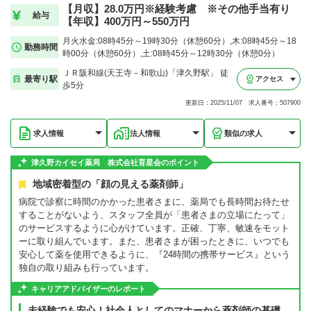
【月収】28.0万円※経験考慮 ※その他手当有り
給与
【年収】400万円～550万円
月火水金:08時45分～19時30分（休憩60分）,木:08時45分～18
勤務時間
時00分（休憩60分）,土:08時45分～12時30分（休憩0分）
ＪＲ阪和線(天王寺－和歌山)「津久野駅」 徒
最寄り駅
アクセス
歩5分
更新日：2025/11/07 求人番号：507900
求人情報
法人情報
類似の求人
津久野カイセイ薬局 株式会社育星会のポイント
地域密着型の「顔の見える薬剤師」
病院で診察に時間のかかった患者さまに、薬局でも長時間お待たせ
することがないよう、スタッフ全員が「患者さまの立場にたって」
のサービスするように心がけています。正確、丁寧、敏速をモット
ーに取り組んでいます。また、患者さまが困ったときに、いつでも
安心して薬を使用できるように、『24時間の携帯サービス』という
独自の取り組みも行っています。
キャリアアドバイザーのレポート
未経験でも安心！社会人としてのマナーから薬剤師の基礎