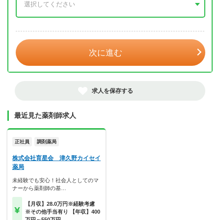
年 3月
次に進む
求人を保存する
最近見た薬剤師求人
正社員
調剤薬局
株式会社育星会 津久野カイセイ
薬局
未経験でも安心！社会人としてのマ
ナーから薬剤師の基…
【月収】28.0万円※経験考慮
※その他手当有り 【年収】400
万円～550万円