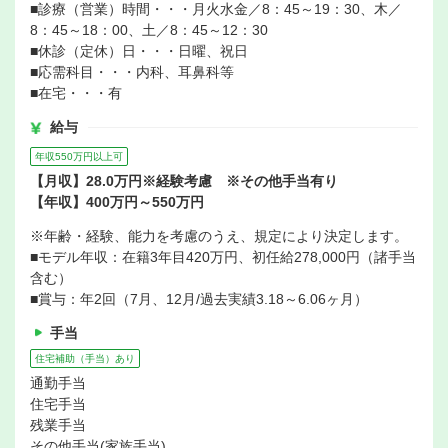
■診療（営業）時間・・・月火水金／8：45～19：30、木／
8：45～18：00、土／8：45～12：30
■休診（定休）日・・・日曜、祝日
■応需科目・・・内科、耳鼻科等
■在宅・・・有
給与
年収550万円以上可
【月収】28.0万円※経験考慮 ※その他手当有り
【年収】400万円～550万円
※年齢・経験、能力を考慮のうえ、規定により決定します。
■モデル年収：在籍3年目420万円、初任給278,000円（諸手当
含む）
■賞与：年2回（7月、12月/過去実績3.18～6.06ヶ月）
手当
住宅補助（手当）あり
通勤手当
住宅手当
残業手当
その他手当(家族手当)