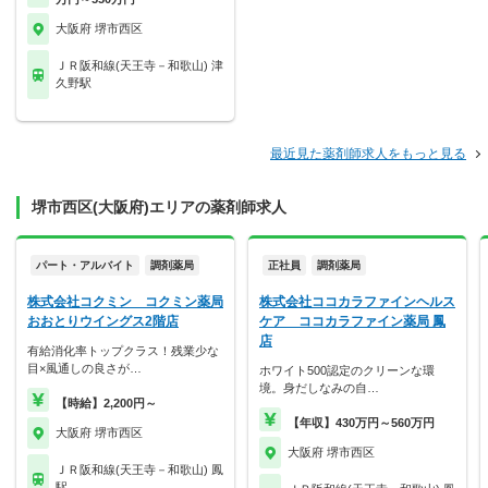
大阪府 堺市西区
ＪＲ阪和線(天王寺－和歌山) 津
久野駅
最近見た薬剤師求人をもっと見る
堺市西区(大阪府)エリアの薬剤師求人
パート・アルバイト
調剤薬局
正社員
調剤薬局
株式会社コクミン コクミン薬局
株式会社ココカラファインヘルス
おおとりウイングス2階店
ケア ココカラファイン薬局 鳳
店
有給消化率トップクラス！残業少な
目×風通しの良さが…
ホワイト500認定のクリーンな環
境。身だしなみの自…
【時給】2,200円～
【年収】430万円～560万円
大阪府 堺市西区
大阪府 堺市西区
ＪＲ阪和線(天王寺－和歌山) 鳳
駅