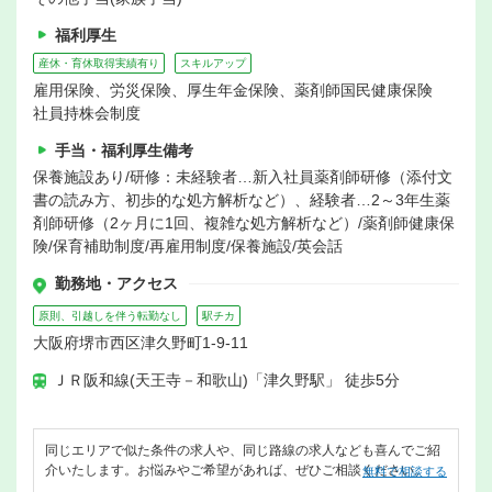
福利厚生
産休・育休取得実績有り
スキルアップ
雇用保険、労災保険、厚生年金保険、薬剤師国民健康保険
社員持株会制度
手当・福利厚生備考
保養施設あり/研修：未経験者…新入社員薬剤師研修（添付文
書の読み方、初歩的な処方解析など）、経験者…2～3年生薬
剤師研修（2ヶ月に1回、複雑な処方解析など）/薬剤師健康保
険/保育補助制度/再雇用制度/保養施設/英会話
勤務地・アクセス
原則、引越しを伴う転勤なし
駅チカ
大阪府堺市西区津久野町1-9-11
ＪＲ阪和線(天王寺－和歌山)「津久野駅」 徒歩5分
同じエリアで似た条件の求人や、同じ路線の求人なども喜んでご紹
介いたします。お悩みやご希望があれば、ぜひご相談ください。
無料で相談する