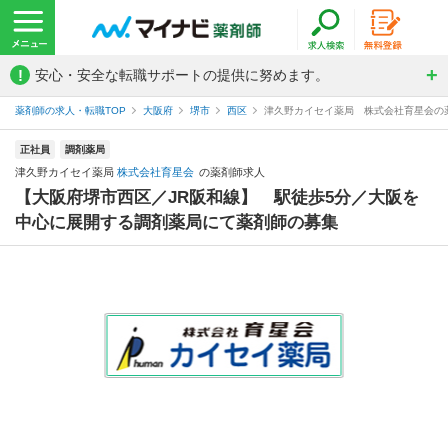
!
安心・安全な転職サポートの提供に努めます。
薬剤師の求人・転職TOP
大阪府
堺市
西区
津久野カイセイ薬局 株式会社育星会の
正社員
調剤薬局
津久野カイセイ薬局
株式会社育星会
の薬剤師求人
【大阪府堺市西区／JR阪和線】 駅徒歩5分／大阪を
中心に展開する調剤薬局にて薬剤師の募集