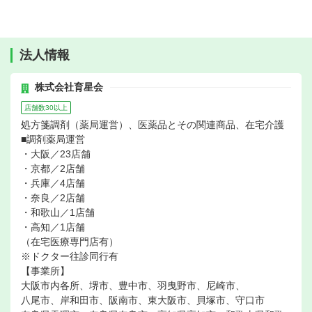
法人情報
株式会社育星会
店舗数30以上
処方箋調剤（薬局運営）、医薬品とその関連商品、在宅介護
■調剤薬局運営
・大阪／23店舗
・京都／2店舗
・兵庫／4店舗
・奈良／2店舗
・和歌山／1店舗
・高知／1店舗
（在宅医療専門店有）
※ドクター往診同行有
【事業所】
大阪市内各所、堺市、豊中市、羽曳野市、尼崎市、
八尾市、岸和田市、阪南市、東大阪市、貝塚市、守口市