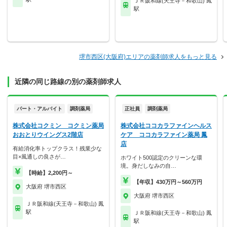
ＪＲ阪和線(天王寺－和歌山) 鳳
駅
堺市西区(大阪府)エリアの薬剤師求人をもっと見る
近隣の同じ路線の別の薬剤師求人
パート・アルバイト
調剤薬局
正社員
調剤薬局
株式会社コクミン コクミン薬局
株式会社ココカラファインヘルス
おおとりウイングス2階店
ケア ココカラファイン薬局 鳳
店
有給消化率トップクラス！残業少な
目×風通しの良さが…
ホワイト500認定のクリーンな環
境。身だしなみの自…
【時給】2,200円～
【年収】430万円～560万円
大阪府 堺市西区
大阪府 堺市西区
ＪＲ阪和線(天王寺－和歌山) 鳳
駅
ＪＲ阪和線(天王寺－和歌山) 鳳
駅