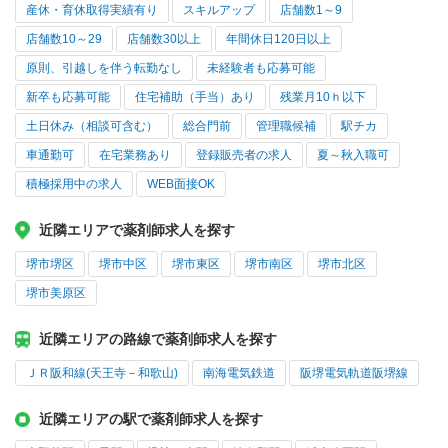
産休・育休取得実績有り
スキルアップ
店舗数1～9
店舗数10～29
店舗数30以上
年間休日120日以上
原則、引越しを伴う転勤なし
未経験者も応募可能
新卒も応募可能
住宅補助（手当）あり
残業月10ｈ以下
土日休み（相談可含む）
総合門前
管理職候補
駅チカ
車通勤可
在宅業務あり
登録販売者の求人
夏～秋入職可
積極採用中の求人
WEB面接OK
近隣エリアで薬剤師求人を探す
堺市堺区
堺市中区
堺市東区
堺市南区
堺市北区
堺市美原区
近隣エリアの路線で薬剤師求人を探す
ＪＲ阪和線(天王寺－和歌山)
南海電気鉄道
阪堺電気軌道阪堺線
近隣エリアの駅で薬剤師求人を探す