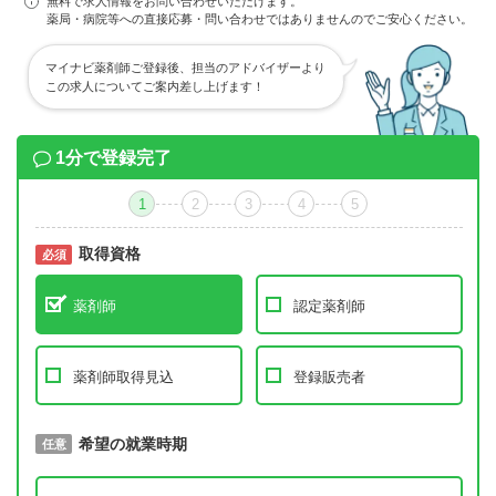
無料で求人情報をお問い合わせいただけます。
薬局・病院等への直接応募・問い合わせではありませんのでご安心ください。
マイナビ薬剤師ご登録後、担当のアドバイザーより
この求人についてご案内差し上げます！
1分で登録完了
1
2
3
4
5
取得資格
必須
必須
薬剤師
認定薬剤師
薬剤師取得見込
登録販売者
取得予定年
希望の就業時期
必須
任意